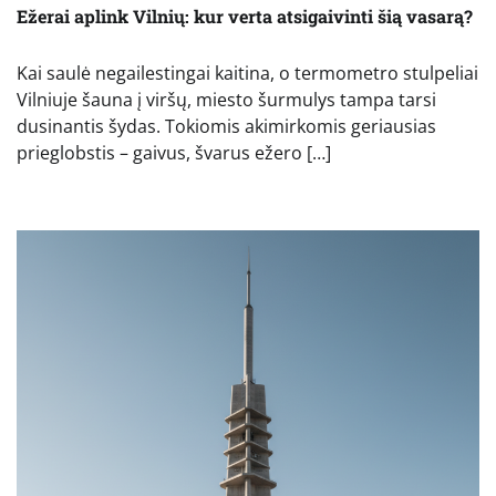
Ežerai aplink Vilnių: kur verta atsigaivinti šią vasarą?
Kai saulė negailestingai kaitina, o termometro stulpeliai
Vilniuje šauna į viršų, miesto šurmulys tampa tarsi
dusinantis šydas. Tokiomis akimirkomis geriausias
prieglobstis – gaivus, švarus ežero […]