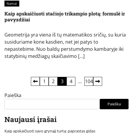
Namai
Kaip apskaičiuoti stačiojo trikampio plotą: formulė ir
pavyzdžiai
Geometrija yra viena iš tų matematikos sričių, su kuria
susiduriame kone kasdien, net jei patys to
nepastebime. Nuo baldų perstumdymo kambaryje iki
statybinių medžiagų skaičiavimo […]
Įrašų
1
2
3
4
…
104
puslapiavimas
Paieška
Paieška
Naujausi įrašai
Kaip apskaičiuoti savo grynąjį turtą: paprastas gidas