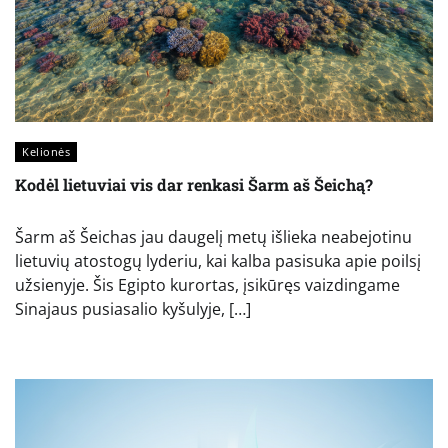
Kelionės
Kodėl lietuviai vis dar renkasi Šarm aš Šeichą?
Šarm aš Šeichas jau daugelį metų išlieka neabejotinu
lietuvių atostogų lyderiu, kai kalba pasisuka apie poilsį
užsienyje. Šis Egipto kurortas, įsikūręs vaizdingame
Sinajaus pusiasalio kyšulyje, […]