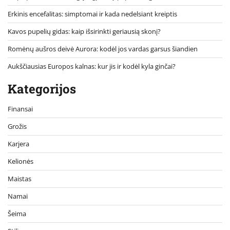
Erkinis encefalitas: simptomai ir kada nedelsiant kreiptis
Kavos pupelių gidas: kaip išsirinkti geriausią skonį?
Romėnų aušros deivė Aurora: kodėl jos vardas garsus šiandien
Aukščiausias Europos kalnas: kur jis ir kodėl kyla ginčai?
Kategorijos
Finansai
Grožis
Karjera
Kelionės
Maistas
Namai
Šeima