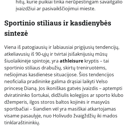
hitų, kurie puikiai tinka nerūpestingam savaitgalio
įvaizdžiui ar pasivaikščiojimui mieste.
Sportinio stiliaus ir kasdienybės
sintezė
Viena iš patogiausių ir labiausiai prigijusių tendencijų,
atkeliavusių iš 90-ųjų ir tvirtai įsišaknijusių mūsų
šiuolaikinėje spintoje, yra
athleisure
kryptis – tai
sportinio stiliaus drabužių, skirtų treniruotėms,
nešiojimas kasdienėse situacijose. Šios tendencijos
neoficialia pradininke galima drąsiai laikyti Velso
princesę Dianą. Jos ikoniškas gatvės įvaizdis – aptempti
dviratininko šortukai, didžiulis kolegijos ar sporto klubo
džemperis, ilgos storos baltos kojinės ir masyvūs
sportbačiai – šiandien vėl yra masiškai atkartojamas
visame pasaulyje, nuo Holivudo žvaigždžių iki mados
tinklaraštininkių.