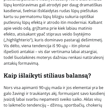
lūpų kontūravimas gali atrodyti per daug dramatiškas
kasdienai, švelniai išsklaidytas rudas lūpų pieštukas
kartu su permatomu lūpų blizgiu sukuria optiškai
putlesnių lūpų efektą ir atrodo itin moderniai. Kalbant
apie veido odą, grįžtama prie kiek labiau matinio
efekto, atsisakant ypač stipraus veido švytėjimo
(„highlighterio“), kuris dominavo pastarąjį dešimtmetį.
Vis dėlto, viena tendencija iš 90-ųjų – itin plonai
išpešioti antakiai – vis dar vertinama labai atsargiai,
todėl šiuolaikinės moterys dažniau renkasi natūralesnį
antakių formavimą.
Kaip išlaikyti stiliaus balansą?
Nors visa apimanti 90-ųjų mada ir jos elementai yra be
galo žavingi ir traukiantys akį, formuojant savo kasdienį
įvaizdį labai svarbu nepamesti sveiko saiko. Aklas visų
to laikmečio tendencijų – džinsų, sportbačių, chokerių