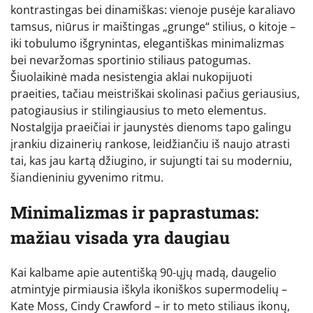
kontrastingas bei dinamiškas: vienoje pusėje karaliavo
tamsus, niūrus ir maištingas „grunge“ stilius, o kitoje –
iki tobulumo išgrynintas, elegantiškas minimalizmas
bei nevaržomas sportinio stiliaus patogumas.
Šiuolaikinė mada nesistengia aklai nukopijuoti
praeities, tačiau meistriškai skolinasi pačius geriausius,
patogiausius ir stilingiausius to meto elementus.
Nostalgija praeičiai ir jaunystės dienoms tapo galingu
įrankiu dizainerių rankose, leidžiančiu iš naujo atrasti
tai, kas jau kartą džiugino, ir sujungti tai su moderniu,
šiandieniniu gyvenimo ritmu.
Minimalizmas ir paprastumas:
mažiau visada yra daugiau
Kai kalbame apie autentišką 90-ųjų madą, daugelio
atmintyje pirmiausia iškyla ikoniškos supermodelių –
Kate Moss, Cindy Crawford – ir to meto stiliaus ikonų,