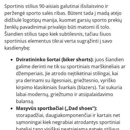
Sportinis stilius 90-aisiais galutinai išsilaisvino ir
peržengė sporto salės ribas. Būtent tada į madą atėjo
didžiulė logotipų manija, kuomet garsių sporto prekių
ženklų pavadinimai privalėjo būti matomi iš tolo.
Šiandien stilius tapo kiek subtilesnis, tačiau šiuos
sportinius elementus tikrai verta sugrąžinti į savo
kasdienybę:
Dviratininko šortai (biker shorts):
juos šiandien
galime derinti ne tik su sportiniais marškinėliais ar
džemperiais. Jie atrodo neįtikėtinai stilingai, kai
yra derinami su ilgesniais, griežtesnio, vyriško
kirpimo klasikiniais švarkais (blazers). Tai sukuria
labai modernų, griežtumo ir atsipalaidavimo
balansą.
Masyvūs sportbačiai („Dad shoes“):
storapadžiai, daugiakomponenčiai ir kartais net
sąmoningai kiek negrabiai atrodantys sportiniai
bateliai tapo visiškai neatsiejama gatvės stiliaus