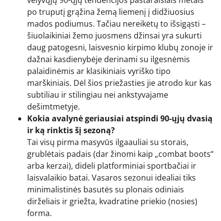
po truputį grąžina žemą liemenį į didžiuosius
mados podiumus. Tačiau nereikėtų to išsigąsti –
šiuolaikiniai žemo juosmens džinsai yra sukurti
daug patogesni, laisvesnio kirpimo klubų zonoje ir
dažnai kasdienybėje derinami su ilgesnėmis
palaidinėmis ar klasikiniais vyriško tipo
marškiniais. Dėl šios priežasties jie atrodo kur kas
subtiliau ir stilingiau nei ankstyvajame
dešimtmetyje.
Kokia avalynė geriausiai atspindi 90-ųjų dvasią
ir ką rinktis šį sezoną?
Tai visų pirma masyvūs ilgaauliai su storais,
grublėtais padais (dar žinomi kaip „combat boots“
arba kerzai), dideli platforminiai sportbačiai ir
laisvalaikio batai. Vasaros sezonui idealiai tiks
minimalistinės basutės su plonais odiniais
dirželiais ir griežta, kvadratine priekio (nosies)
forma.