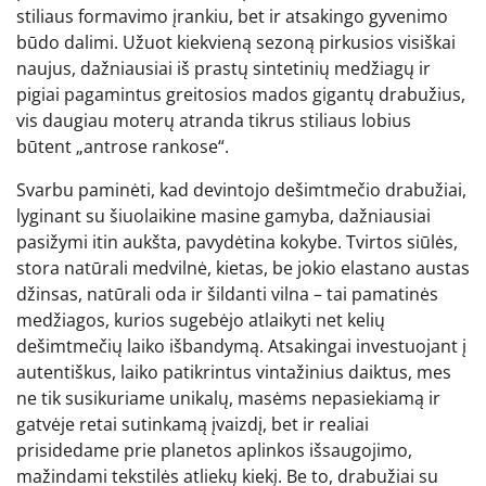
stiliaus formavimo įrankiu, bet ir atsakingo gyvenimo
būdo dalimi. Užuot kiekvieną sezoną pirkusios visiškai
naujus, dažniausiai iš prastų sintetinių medžiagų ir
pigiai pagamintus greitosios mados gigantų drabužius,
vis daugiau moterų atranda tikrus stiliaus lobius
būtent „antrose rankose“.
Svarbu paminėti, kad devintojo dešimtmečio drabužiai,
lyginant su šiuolaikine masine gamyba, dažniausiai
pasižymi itin aukšta, pavydėtina kokybe. Tvirtos siūlės,
stora natūrali medvilnė, kietas, be jokio elastano austas
džinsas, natūrali oda ir šildanti vilna – tai pamatinės
medžiagos, kurios sugebėjo atlaikyti net kelių
dešimtmečių laiko išbandymą. Atsakingai investuojant į
autentiškus, laiko patikrintus vintažinius daiktus, mes
ne tik susikuriame unikalų, masėms nepasiekiamą ir
gatvėje retai sutinkamą įvaizdį, bet ir realiai
prisidedame prie planetos aplinkos išsaugojimo,
mažindami tekstilės atliekų kiekį. Be to, drabužiai su