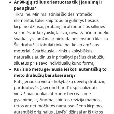
Ar 90-ųjų stilius orientuotas tik į jaunimą ir
paauglius?
Tikrai ne. Minimalistiniai šio dešimtmečio
elementai, tokie kaip tobulai gulintys tiesaus
kirpimo džinsai, prabangiai atrodančios šilkinės
suknelės ar kokybiški, laisvo, nevaržančio modelio
švarkai, yra amžina ir niekada nesenstanti klasika.
Šie drabužiai tobulai tinka bet kokio amžiaus
moteriai. Svarbiausia – rinktis kokybiškus,
natūralius audinius ir pritaikyti pačius drabužių
siluetus prie savo individualių kūno formų.
Kur šiuo metu geriausia ieškoti autentiškų to
meto drabužių bei aksesuarų?
Pati geriausia vieta – kokybiškų dėvėtų drabužių
parduotuvės („second-hand“), specializuoti
vintažiniai butikai internete bei realiame
gyvenime, ir, žinoma, spintos revizija mamos,
tetos ar net močiutės namuose. Seno kirpimo,
autentiški originalūs „Levi’s“ džinsai ar iš tikros