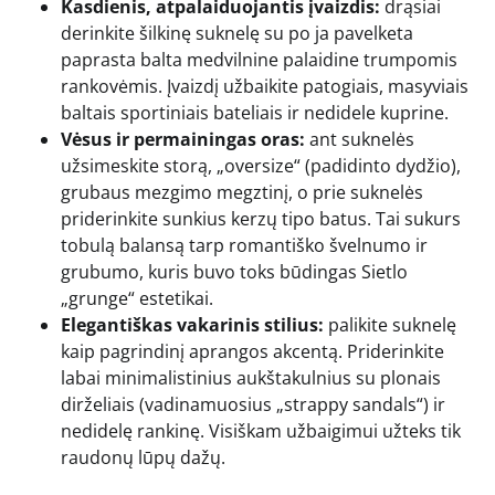
Kasdienis, atpalaiduojantis įvaizdis:
drąsiai
derinkite šilkinę suknelę su po ja pavelketa
paprasta balta medvilnine palaidine trumpomis
rankovėmis. Įvaizdį užbaikite patogiais, masyviais
baltais sportiniais bateliais ir nedidele kuprine.
Vėsus ir permainingas oras:
ant suknelės
užsimeskite storą, „oversize“ (padidinto dydžio),
grubaus mezgimo megztinį, o prie suknelės
priderinkite sunkius kerzų tipo batus. Tai sukurs
tobulą balansą tarp romantiško švelnumo ir
grubumo, kuris buvo toks būdingas Sietlo
„grunge“ estetikai.
Elegantiškas vakarinis stilius:
palikite suknelę
kaip pagrindinį aprangos akcentą. Priderinkite
labai minimalistinius aukštakulnius su plonais
dirželiais (vadinamuosius „strappy sandals“) ir
nedidelę rankinę. Visiškam užbaigimui užteks tik
raudonų lūpų dažų.