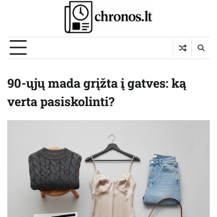
Skip
to
content
90-ųjų mada grįžta į gatves: ką
verta pasiskolinti?