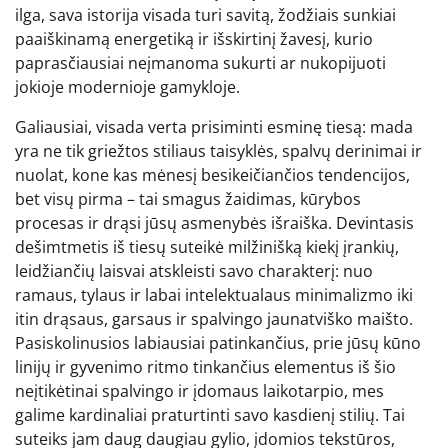
ilga, sava istorija visada turi savitą, žodžiais sunkiai
paaiškinamą energetiką ir išskirtinį žavesį, kurio
paprasčiausiai neįmanoma sukurti ar nukopijuoti
jokioje modernioje gamykloje.
Galiausiai, visada verta prisiminti esminę tiesą: mada
yra ne tik griežtos stiliaus taisyklės, spalvų derinimai ir
nuolat, kone kas mėnesį besikeičiančios tendencijos,
bet visų pirma – tai smagus žaidimas, kūrybos
procesas ir drąsi jūsų asmenybės išraiška. Devintasis
dešimtmetis iš tiesų suteikė milžinišką kiekį įrankių,
leidžiančių laisvai atskleisti savo charakterį: nuo
ramaus, tylaus ir labai intelektualaus minimalizmo iki
itin drąsaus, garsaus ir spalvingo jaunatviško maišto.
Pasiskolinusios labiausiai patinkančius, prie jūsų kūno
linijų ir gyvenimo ritmo tinkančius elementus iš šio
neįtikėtinai spalvingo ir įdomaus laikotarpio, mes
galime kardinaliai praturtinti savo kasdienį stilių. Tai
suteiks jam daug daugiau gylio, įdomios tekstūros,