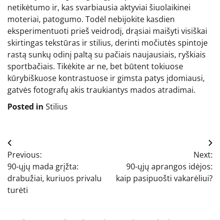
netikėtumo ir, kas svarbiausia aktyviai šiuolaikinei
moteriai, patogumo. Todėl nebijokite kasdien
eksperimentuoti prieš veidrodį, drąsiai maišyti visiškai
skirtingas tekstūras ir stilius, derinti močiutės spintoje
rastą sunkų odinį paltą su pačiais naujausiais, ryškiais
sportbačiais. Tikėkite ar ne, bet būtent tokiuose
kūrybiškuose kontrastuose ir gimsta patys įdomiausi,
gatvės fotografų akis traukiantys mados atradimai.
Posted in
Stilius
Navigacija
Previous:
Next:
tarp
90-ųjų mada grįžta:
90-ųjų aprangos idėjos:
įrašų
drabužiai, kuriuos privalu
kaip pasipuošti vakarėliui?
turėti