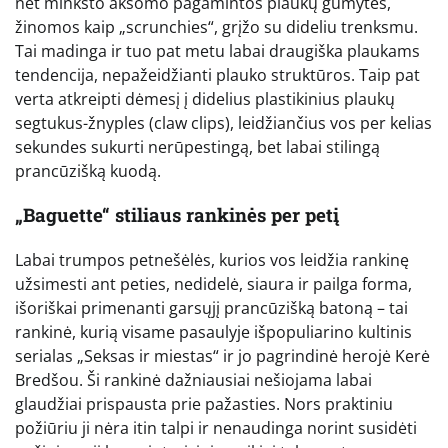
net minkšto aksomo pagamintos plaukų gumytės,
žinomos kaip „scrunchies“, grįžo su dideliu trenksmu.
Tai madinga ir tuo pat metu labai draugiška plaukams
tendencija, nepažeidžianti plauko struktūros. Taip pat
verta atkreipti dėmesį į didelius plastikinius plaukų
segtukus-žnyples (claw clips), leidžiančius vos per kelias
sekundes sukurti nerūpestingą, bet labai stilingą
prancūzišką kuodą.
„Baguette“ stiliaus rankinės per petį
Labai trumpos petnešėlės, kurios vos leidžia rankinę
užsimesti ant peties, nedidelė, siaura ir pailga forma,
išoriškai primenanti garsųjį prancūzišką batoną – tai
rankinė, kurią visame pasaulyje išpopuliarino kultinis
serialas „Seksas ir miestas“ ir jo pagrindinė herojė Kerė
Bredšou. Ši rankinė dažniausiai nešiojama labai
glaudžiai prispausta prie pažasties. Nors praktiniu
požiūriu ji nėra itin talpi ir nenaudinga norint susidėti