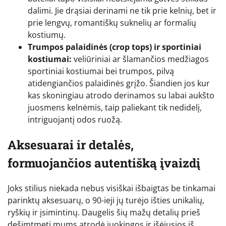
dalimi. Jie drąsiai derinami ne tik prie kelnių, bet ir
prie lengvų, romantiškų suknelių ar formalių
kostiumų.
Trumpos palaidinės (crop tops) ir sportiniai
kostiumai:
veliūriniai ar šlamančios medžiagos
sportiniai kostiumai bei trumpos, pilvą
atidengiančios palaidinės grįžo. Šiandien jos kur
kas skoningiau atrodo derinamos su labai aukšto
juosmens kelnėmis, taip paliekant tik nedidelį,
intriguojantį odos ruožą.
Aksesuarai ir detalės,
formuojančios autentišką įvaizdį
Joks stilius niekada nebus visiškai išbaigtas be tinkamai
parinktų aksesuarų, o 90-ieji jų turėjo išties unikalių,
ryškių ir įsimintinų. Daugelis šių mažų detalių prieš
dešimtmetį mums atrodė juokingos ir išėjusios iš