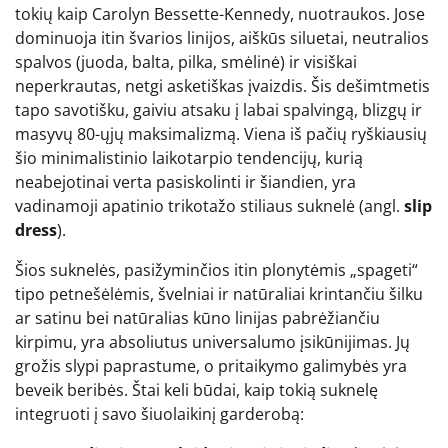
tokių kaip Carolyn Bessette-Kennedy, nuotraukos. Jose
dominuoja itin švarios linijos, aiškūs siluetai, neutralios
spalvos (juoda, balta, pilka, smėlinė) ir visiškai
neperkrautas, netgi asketiškas įvaizdis. Šis dešimtmetis
tapo savotišku, gaiviu atsaku į labai spalvingą, blizgų ir
masyvų 80-ųjų maksimalizmą. Viena iš pačių ryškiausių
šio minimalistinio laikotarpio tendencijų, kurią
neabejotinai verta pasiskolinti ir šiandien, yra
vadinamoji apatinio trikotažo stiliaus suknelė (angl.
slip
dress
).
Šios suknelės, pasižyminčios itin plonytėmis „spageti“
tipo petnešėlėmis, švelniai ir natūraliai krintančiu šilku
ar satinu bei natūralias kūno linijas pabrėžiančiu
kirpimu, yra absoliutus universalumo įsikūnijimas. Jų
grožis slypi paprastume, o pritaikymo galimybės yra
beveik beribės. Štai keli būdai, kaip tokią suknelę
integruoti į savo šiuolaikinį garderobą: