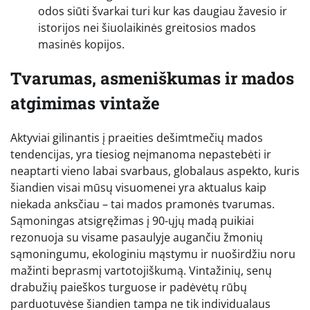
odos siūti švarkai turi kur kas daugiau žavesio ir
istorijos nei šiuolaikinės greitosios mados
masinės kopijos.
Tvarumas, asmeniškumas ir mados
atgimimas vintaže
Aktyviai gilinantis į praeities dešimtmečių mados
tendencijas, yra tiesiog neįmanoma nepastebėti ir
neaptarti vieno labai svarbaus, globalaus aspekto, kuris
šiandien visai mūsų visuomenei yra aktualus kaip
niekada anksčiau – tai mados pramonės tvarumas.
Sąmoningas atsigręžimas į 90-ųjų madą puikiai
rezonuoja su visame pasaulyje augančiu žmonių
sąmoningumu, ekologiniu mąstymu ir nuoširdžiu noru
mažinti beprasmį vartotojiškumą. Vintažinių, senų
drabužių paieškos turguose ir padėvėtų rūbų
parduotuvėse šiandien tampa ne tik individualaus