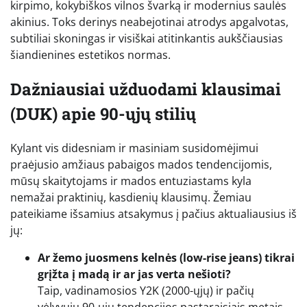
kirpimo, kokybiškos vilnos švarką ir modernius saulės
akinius. Toks derinys neabejotinai atrodys apgalvotas,
subtiliai skoningas ir visiškai atitinkantis aukščiausias
šiandienines estetikos normas.
Dažniausiai užduodami klausimai
(DUK) apie 90-ųjų stilių
Kylant vis didesniam ir masiniam susidomėjimui
praėjusio amžiaus pabaigos mados tendencijomis,
mūsų skaitytojams ir mados entuziastams kyla
nemažai praktinių, kasdienių klausimų. Žemiau
pateikiame išsamius atsakymus į pačius aktualiausius iš
jų:
Ar žemo juosmens kelnės (low-rise jeans) tikrai
grįžta į madą ir ar jas verta nešioti?
Taip, vadinamosios Y2K (2000-ųjų) ir pačių
vėlyvųjų 90-ųjų tendencijos pastaraisiais metais