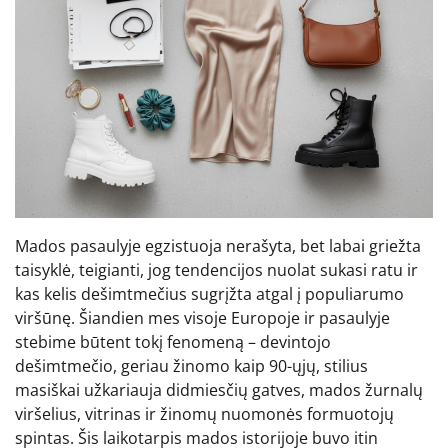
Mados pasaulyje egzistuoja nerašyta, bet labai griežta
taisyklė, teigianti, jog tendencijos nuolat sukasi ratu ir
kas kelis dešimtmečius sugrįžta atgal į populiarumo
viršūnę. Šiandien mes visoje Europoje ir pasaulyje
stebime būtent tokį fenomeną – devintojo
dešimtmečio, geriau žinomo kaip 90-ųjų, stilius
masiškai užkariauja didmiesčių gatves, mados žurnalų
viršelius, vitrinas ir žinomų nuomonės formuotojų
spintas. Šis laikotarpis mados istorijoje buvo itin