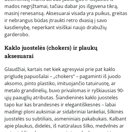
mados negrįžtamai, tačiau dabar jos išgyvena tikrą,
masinį renesansą. Aksesuarai visada yra puikus, greitas
ir nebrangus būdas įtraukti retro dvasią į savo
kasdienybę, neperkant visiškai naujo drabužių
garderobo.
Kaklo juostelės (chokers) ir plaukų
aksesuarai
Glaudžiai, kartais net kiek agresyviai prie pat kaklo
prigludę papuošalai – „chokers“ – pagaminti iš juodo
aksomo, pinto plastiko, imituojančio tatuiruotę, ar
metalo grandinėlių, buvo privalomas ir ryškiausias 90-
ųjų paauglių atributas. Šiandieninės kaklo juostelės
tapo kur kas brandesnės ir elegantiškesnės – labai
madingi ploni auksiniai ar sidabriniai lankeliai, šilkinės
juostelės su subtiliais, asmeniniais pakabukais. Kalbant
apie plaukus, didelės, iš natūralaus šilko, medvilnės ar