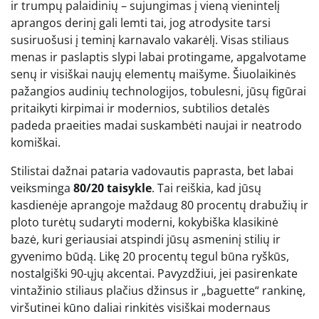
ir trumpų palaidinių – sujungimas į vieną vienintelį
aprangos derinį gali lemti tai, jog atrodysite tarsi
susiruošusi į teminį karnavalo vakarėlį. Visas stiliaus
menas ir paslaptis slypi labai protingame, apgalvotame
senų ir visiškai naujų elementų maišyme. Šiuolaikinės
pažangios audinių technologijos, tobulesni, jūsų figūrai
pritaikyti kirpimai ir modernios, subtilios detalės
padeda praeities madai suskambėti naujai ir neatrodo
komiškai.
Stilistai dažnai pataria vadovautis paprasta, bet labai
veiksminga
80/20 taisykle
. Tai reiškia, kad jūsų
kasdienėje aprangoje maždaug 80 procentų drabužių ir
ploto turėtų sudaryti moderni, kokybiška klasikinė
bazė, kuri geriausiai atspindi jūsų asmeninį stilių ir
gyvenimo būdą. Likę 20 procentų tegul būna ryškūs,
nostalgiški 90-ųjų akcentai. Pavyzdžiui, jei pasirenkate
vintažinio stiliaus plačius džinsus ir „baguette“ rankinę,
viršutinei kūno daliai rinkitės visiškai modernaus