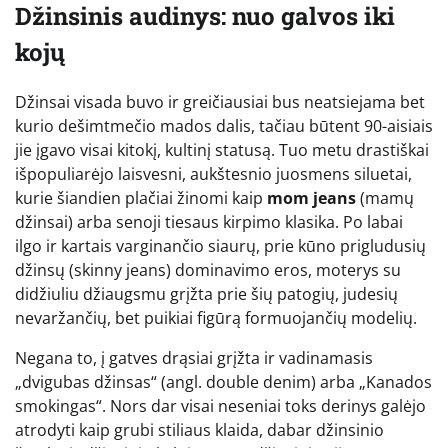
Džinsinis audinys: nuo galvos iki
kojų
Džinsai visada buvo ir greičiausiai bus neatsiejama bet
kurio dešimtmečio mados dalis, tačiau būtent 90-aisiais
jie įgavo visai kitokį, kultinį statusą. Tuo metu drastiškai
išpopuliarėjo laisvesni, aukštesnio juosmens siluetai,
kurie šiandien plačiai žinomi kaip
mom jeans
(mamų
džinsai) arba senoji tiesaus kirpimo klasika. Po labai
ilgo ir kartais varginančio siaurų, prie kūno prigludusių
džinsų (skinny jeans) dominavimo eros, moterys su
didžiuliu džiaugsmu grįžta prie šių patogių, judesių
nevaržančių, bet puikiai figūrą formuojančių modelių.
Negana to, į gatves drąsiai grįžta ir vadinamasis
„dvigubas džinsas“ (angl. double denim) arba „Kanados
smokingas“. Nors dar visai neseniai toks derinys galėjo
atrodyti kaip grubi stiliaus klaida, dabar džinsinio