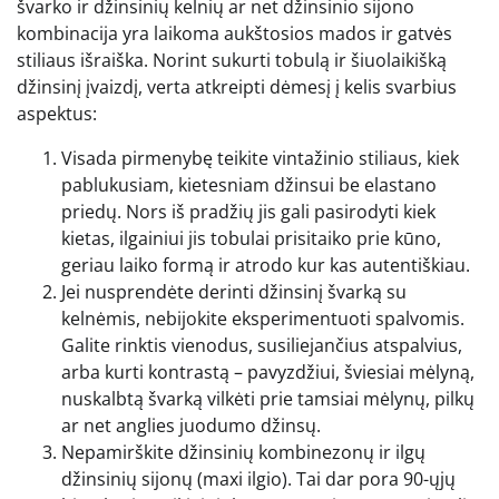
švarko ir džinsinių kelnių ar net džinsinio sijono
kombinacija yra laikoma aukštosios mados ir gatvės
stiliaus išraiška. Norint sukurti tobulą ir šiuolaikišką
džinsinį įvaizdį, verta atkreipti dėmesį į kelis svarbius
aspektus:
Visada pirmenybę teikite vintažinio stiliaus, kiek
pablukusiam, kietesniam džinsui be elastano
priedų. Nors iš pradžių jis gali pasirodyti kiek
kietas, ilgainiui jis tobulai prisitaiko prie kūno,
geriau laiko formą ir atrodo kur kas autentiškiau.
Jei nusprendėte derinti džinsinį švarką su
kelnėmis, nebijokite eksperimentuoti spalvomis.
Galite rinktis vienodus, susiliejančius atspalvius,
arba kurti kontrastą – pavyzdžiui, šviesiai mėlyną,
nuskalbtą švarką vilkėti prie tamsiai mėlynų, pilkų
ar net anglies juodumo džinsų.
Nepamirškite džinsinių kombinezonų ir ilgų
džinsinių sijonų (maxi ilgio). Tai dar pora 90-ųjų