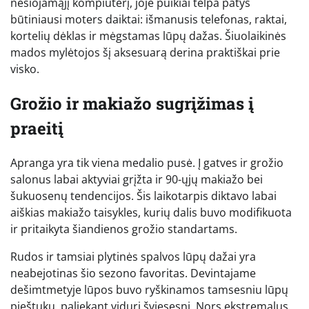
nešiojamąjį kompiuterį, joje puikiai telpa patys
būtiniausi moters daiktai: išmanusis telefonas, raktai,
kortelių dėklas ir mėgstamas lūpų dažas. Šiuolaikinės
mados mylėtojos šį aksesuarą derina praktiškai prie
visko.
Grožio ir makiažo sugrįžimas į
praeitį
Apranga yra tik viena medalio pusė. Į gatves ir grožio
salonus labai aktyviai grįžta ir 90-ųjų makiažo bei
šukuosenų tendencijos. Šis laikotarpis diktavo labai
aiškias makiažo taisykles, kurių dalis buvo modifikuota
ir pritaikyta šiandienos grožio standartams.
Rudos ir tamsiai plytinės spalvos lūpų dažai yra
neabejotinas šio sezono favoritas. Devintajame
dešimtmetyje lūpos buvo ryškinamos tamsesniu lūpų
pieštuku, paliekant vidurį šviesesnį. Nors ekstremalus