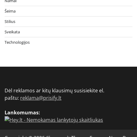
Namai
Šeima
Stilius
Sveikata
Technologijos
Dėl reklamos ar kitų klausimų susisiekite el.
paštu:
reklama@prisify.lt
Lankomumas: