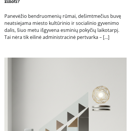
žinoti?
Panevėžio bendruomenių rūmai, dešimtmečius buvę
neatsiejama miesto kultūrinio ir socialinio gyvenimo
dalis, šiuo metu išgyvena esminių pokyčių laikotarpį.
Tai nėra tik eilinė administracinė pertvarka – […]