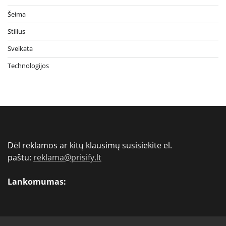
Šeima
Stilius
Sveikata
Technologijos
Dėl reklamos ar kitų klausimų susisiekite el.
paštu:
reklama@prisify.lt
Lankomumas: