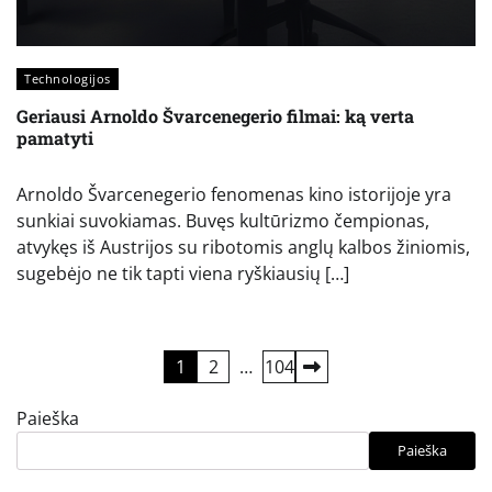
Technologijos
Geriausi Arnoldo Švarcenegerio filmai: ką verta
pamatyti
Arnoldo Švarcenegerio fenomenas kino istorijoje yra
sunkiai suvokiamas. Buvęs kultūrizmo čempionas,
atvykęs iš Austrijos su ribotomis anglų kalbos žiniomis,
sugebėjo ne tik tapti viena ryškiausių […]
Įrašų
1
2
…
104
puslapiavimas
Paieška
Paieška