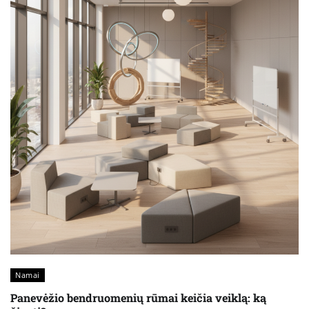
Namai
Panevėžio bendruomenių rūmai keičia veiklą: ką