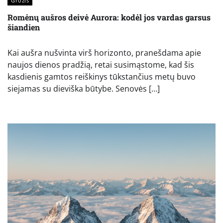
Grožis
Romėnų aušros deivė Aurora: kodėl jos vardas garsus
šiandien
Kai aušra nušvinta virš horizonto, pranešdama apie
naujos dienos pradžią, retai susimąstome, kad šis
kasdienis gamtos reiškinys tūkstančius metų buvo
siejamas su dieviška būtybe. Senovės […]