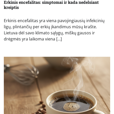
Erkinis encefalitas: simptomai ir kada nedelsiant
kreiptis
Erkinis encefalitas yra viena pavojingiausių infekcinių
ligų, plintančių per erkių įkandimus mūsų krašte.
Lietuva dėl savo klimato sąlygų, miškų gausos ir
drėgmės yra laikoma viena […]