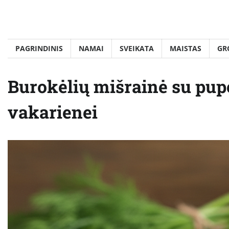
Skip
to
content
PAGRINDINIS
NAMAI
SVEIKATA
MAISTAS
GR
Burokėlių mišrainė su pupe
vakarienei