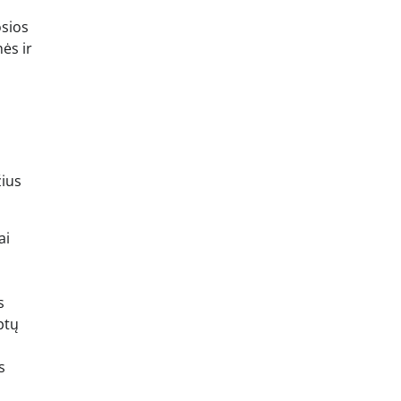
osios
ės ir
žius
ai
s
ptų
s