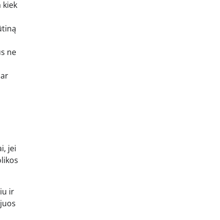
 kiek
ūtiną
us ne
 ar
, jei
olikos
u ir
 juos