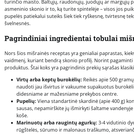
turinčio maisto. Baltųjų, raudonųjų, juodųjų ar margųjų pu
asmeninio skonio ir to, ką turite spintelėje – visos jos pu
pupelės patiekalui suteiks šiek tiek ryškesnę, tvirtesnę te
švelnesnės.
Pagrindiniai ingredientai tobulai miš
Nors šios mišrainės receptas yra genialiai paprastas, kiek
vaidmenį, kuriant bendrą skonio profilį. Norint pagaminti
produktus. Štai koks yra pagrindinis prekių sąrašas klasikin
Virtų arba keptų burokėlių:
Reikės apie 500 gramų. 
naudoti jau išvirtus ir vakuume supakuotus burokėliu
didesniame ar mažesniame prekybos centre.
Pupelių:
Viena standartinė skardinė (apie 400 g) kon
sausas, nepamirškite jų išmirkyti šaltame vandenyje p
koše.
Marinuotų arba raugintų agurkų:
3-4 vidutinio dyd
rūgštelės, sūrumo ir malonaus traškumo, atsverian