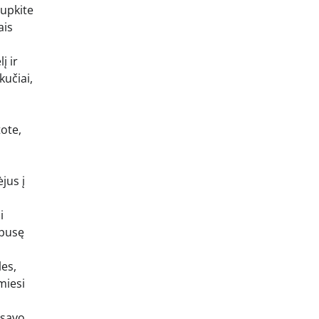
lupkite
ais
į ir
kučiai,
ote,
jus į
i
 pusę
les,
miesi
 savo