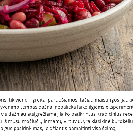
isi tik vieno – greitai paruošiamos, tačiau maistingos, jauki
as gyvenimo tempas dažnai nepalieka laiko ilgiems eksperime
 vis dažniau atsigręžiame į laiko patikrintus, tradicinius rec
ų iš mūsų močiučių ir mamų virtuvių, yra klasikinė burokėlių
 pigus pasirinkimas, leidžiantis pamaitinti visą šeimą,