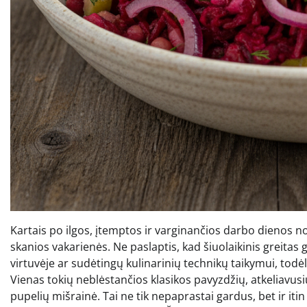
Kartais po ilgos, įtemptos ir varginančios darbo dienos nor
skanios vakarienės. Ne paslaptis, kad šiuolaikinis greit
virtuvėje ar sudėtingų kulinarinių technikų taikymui, todėl
Vienas tokių neblėstančios klasikos pavyzdžių, atkeliavusi
pupelių mišrainė. Tai ne tik nepaprastai gardus, bet ir itin