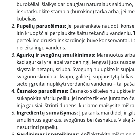
burokėliai išlaikys dar daugiau natūralaus saldumo, 
ir sutarkuokite stambia (burokine) tarka arba, jei mė
kubeliais.
Pupelių paruošimas:
Jei pasirenkate naudoti konserv
itin kruopščiai perplaukite šaltu tekančiu vandeniu. T
perteklinė druska ir skardinėje buvę konservantai. L
nereikalingo vandens.
Agurkų ir svogūnų smulkinimas:
Marinuotus arba r
kad agurkai yra labai vandeningi, lengvai juos nusp
skysta ir netaptų sriuba. Svogūną nulupkite ir supjau
svogūno skonio ar kvapo, galite jį supjaustytą kelia
sietelį greitai nuplikyti verdančiu vandeniu – tai paš
Česnako paruošimas:
Česnako skilteles nulupkite i
sukapokite aštriu peiliu. Jei norite tik vos juntamo 
ir ja gausiai ištrinti dubens, kuriame maišysite mišra
Ingredientų sumaišymas:
Į pakankamai didelį ir g
smulkintus agurkus, svogūnus bei česnakus. Viską šv
nesutrinti pupelių.
Gardinimas ir pateikimas:
Apšlakstykite mišrainę p