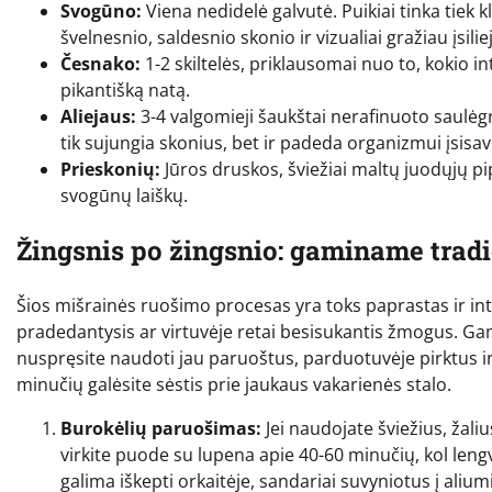
Svogūno:
Viena nedidelė galvutė. Puikiai tinka tiek k
švelnesnio, saldesnio skonio ir vizualiai gražiau įsili
Česnako:
1-2 skiltelės, priklausomai nuo to, kokio 
pikantišką natą.
Aliejaus:
3-4 valgomieji šaukštai nerafinuoto saulėgr
tik sujungia skonius, bet ir padeda organizmui įsisav
Prieskonių:
Jūros druskos, šviežiai maltų juodųjų pip
svogūnų laiškų.
Žingsnis po žingsnio: gaminame tradi
Šios mišrainės ruošimo procesas yra toks paprastas ir intu
pradedantysis ar virtuvėje retai besisukantis žmogus. Ga
nuspręsite naudoti jau paruoštus, parduotuvėje pirktus ing
minučių galėsite sėstis prie jaukaus vakarienės stalo.
Burokėlių paruošimas:
Jei naudojate šviežius, žali
virkite puode su lupena apie 40-60 minučių, kol lengv
galima iškepti orkaitėje, sandariai suvyniotus į ali