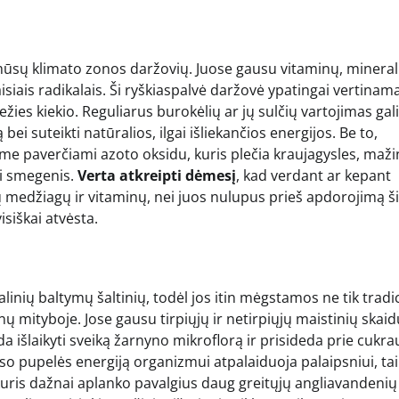
 mūsų klimato zonos daržovių. Juose gausu vitaminų, mineral
isiais radikalais. Ši ryškiaspalvė daržovė ypatingai vertinam
ežies kiekio. Reguliarus burokėlių ar jų sulčių vartojimas gali
ei suteikti natūralios, ilgai išliekančios energijos. Be to,
e paverčiami azoto oksidu, kuris plečia kraujagysles, maži
ei smegenis.
Verta atkreipti dėmesį
, kad verdant ar kepant
 medžiagų ir vitaminų, nei juos nulupus prieš apdorojimą š
isiškai atvėsta.
linių baltymų šaltinių, todėl jos itin mėgstamos ne tik tradi
nų mityboje. Jose gausu tirpiųjų ir netirpiųjų maistinių skaid
 išlaikyti sveiką žarnyno mikroflorą ir prisideda prie cukra
kso pupelės energiją organizmui atpalaiduoja palaipsniui, ta
 kuris dažnai aplanko pavalgius daug greitųjų angliavandenių