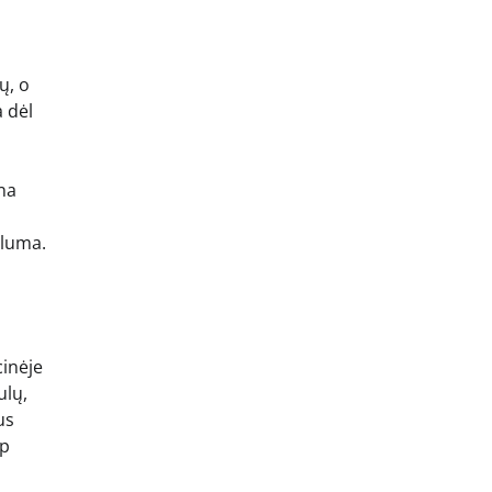
ų, o
a dėl
na
iluma.
cinėje
ulų,
us
ip