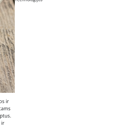
os ir
ntams
eptus.
 ir