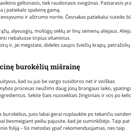
lasikinis geltonasis, tiek raudonasis svogūnas. Pastarasis yra
eja į patiekalo spalvinę gamą.
intensyvumo ir aštrumo norite. Česnakas patiekalui suteiks b
ąžų, alyvuogių, moliūgų sėklų ar linų sėmenų aliejaus. Aliej
inti riebaluose tirpius vitaminus.
irų ir, jei mėgstate, didelės saujos šviežių krapų, petražolių
cinę burokėlių mišrainę
ityvus, kad su juo be vargo susidoros net ir visiškas
mybos procesas neužims daug jūsų brangaus laiko, ypatingai
redientus. Sekite šiais nuosekliais žingsniais ir vos po keli
us burokėlius, juos labai gerai nuplaukite po tekančiu vandeni
ai besmeigiant peiliu pajusite, kad jie suminkštėjo. Taip pat
uminio foliją – šis metodas ypač rekomenduojamas, nes taip