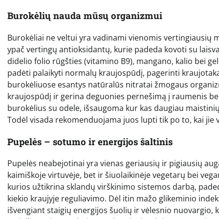
Burokėlių nauda mūsų organizmui
Burokėliai ne veltui yra vadinami vienomis vertingiausių
ypač vertingų antioksidantų, kurie padeda kovoti su laisva
didelio folio rūgšties (vitamino B9), mangano, kalio bei gel
padėti palaikyti normalų kraujospūdį, pagerinti kraujotaką b
burokėliuose esantys natūralūs nitratai žmogaus organizm
kraujospūdį ir gerina deguonies pernešimą į raumenis b
burokėlius su odele, išsaugoma kur kas daugiau maistinių
Todėl visada rekomenduojama juos lupti tik po to, kai jie v
Pupelės – sotumo ir energijos šaltinis
Pupelės neabejotinai yra vienas geriausių ir pigiausių auga
kaimiškoje virtuvėje, bet ir šiuolaikinėje vegetarų bei vega
kurios užtikrina sklandų virškinimo sistemos darbą, padeda
kiekio kraujyje reguliavimo. Dėl itin mažo glikeminio inde
išvengiant staigių energijos šuolių ir vėlesnio nuovargio,