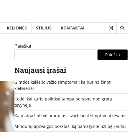
KELIONĖS
STILIUS
KONTAKTAI
Paieška
Paieška
Naujausi įrašai
Gimdos kaklelio vėžio simptomai: ką būtina žinoti
kiekvienai
Kodėl kai kurie politikai tampa persona non grata
tėvynėje
Kaip atpažinti vėjaraupius: svarbiausi simptomai tėvams
Mindūnų apžvalgos bokštas: ką pamatysite užlipę į viršų