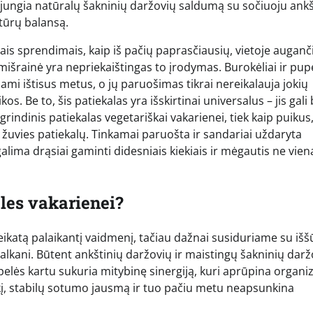
jungia natūralų šakninių daržovių saldumą su sočiuoju ankš
tūrų balansą.
ais sprendimais, kaip iš pačių paprasčiausių, vietoje auganči
mišrainė yra nepriekaištingas to įrodymas. Burokėliai ir pup
mi ištisus metus, o jų paruošimas tikrai nereikalauja jokių
s. Be to, šis patiekalas yra išskirtinai universalus – jis gali 
rindinis patiekalas vegetariškai vakarienei, tiek kaip puikus
 žuvies patiekalų. Tinkamai paruošta ir sandariai uždaryta
 galima drąsiai gaminti didesniais kiekiais ir mėgautis ne vien
eles vakarienei?
ikatą palaikantį vaidmenį, tačiau dažnai susiduriame su išš
e alkani. Būtent ankštinių daržovių ir maistingų šakninių darž
upelės kartu sukuria mitybinę sinergiją, kuri aprūpina organ
kį, stabilų sotumo jausmą ir tuo pačiu metu neapsunkina