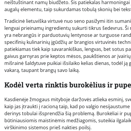
neištuštinant namų biudžeto. Šis patiekalas harmoningai 
augalų elementu, taip sukurdamas tobulą skonių bei teks
Tradicinė lietuviška virtuvė nuo seno pasižymi itin sumani
lengvai prieinamų ingredientų sukurti tikrus šedevrus. Ši 
yra nebrangūs ir parduotuvių lentynose ar turguose randa
specifinių kulinarinių įgūdžių ar brangios virtuvinės techniko
patiekiamas tiek kaip savarankiškas, lengvas, bet sotus pag
gaivus garnyras prie keptos mėsos, paukštienos ar įvairių
mišrainė šaldytuve puikiai išsilaiko kelias dienas, todėl ją
vakarą, taupant brangų savo laiką.
Kodėl verta rinktis burokėlius ir pup
Kasdienėje žmogaus mityboje daržovės atlieka esminį, sve
kaip jas įtraukti į racioną taip, kad po valgio nesijaustum
derinys tobulai išsprendžia šią problemą. Burokėliai ir p
būtiniausiomis maistinėmis medžiagomis, suteikia ilgalai
virškinimo sistemos prieš nakties poilsį.