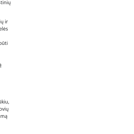
tinių
ų ir
elės
būti
,
ą
ūkiu,
ovių
izmą