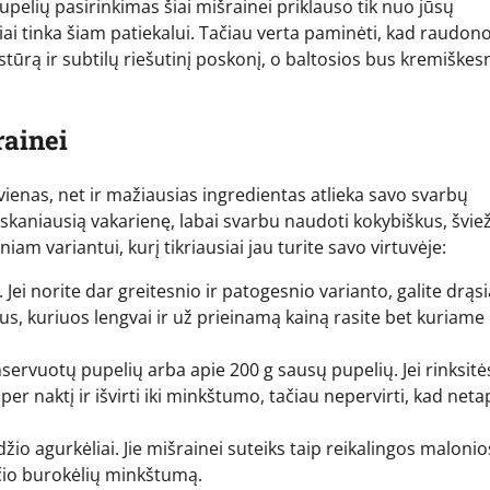
pelių pasirinkimas šiai mišrainei priklauso tik nuo jūsų
ikiai tinka šiam patiekalui. Tačiau verta paminėti, kad raudon
kstūrą ir subtilų riešutinį poskonį, o baltosios bus kremiškesn
rainei
vienas, net ir mažiausias ingredientas atlieka savo svarbų
 skaniausią vakarienę, labai svarbu naudoti kokybiškus, švie
iam variantui, kurį tikriausiai jau turite savo virtuvėje:
Jei norite dar greitesnio ir patogesnio varianto, galite drąsi
s, kuriuos lengvai ir už prieinamą kainą rasite bet kuriame
servuotų pupelių arba apie 200 g sausų pupelių. Jei rinksitė
er naktį ir išvirti iki minkštumo, tačiau nepervirti, kad neta
žio agurkėliai. Jie mišrainei suteiks taip reikalingos malonio
čio burokėlių minkštumą.