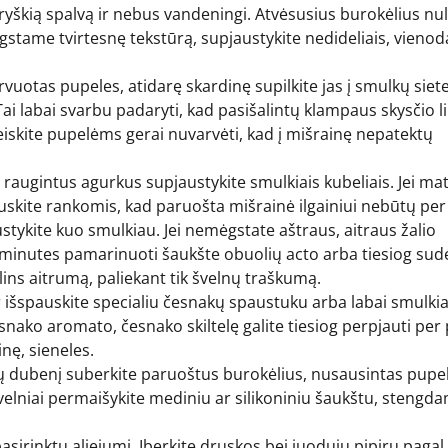
ryškią spalvą ir nebus vandeningi. Atvėsusius burokėlius nu
gstame tvirtesnę tekstūrą, supjaustykite nedideliais, vienod
uotas pupeles, atidarę skardinę supilkite jas į smulkų sietel
ai labai svarbu padaryti, kad pasišalintų klampaus skysčio li
eiskite pupelėms gerai nuvarvėti, kad į mišrainę nepatektų
augintus agurkus supjaustykite smulkiais kubeliais. Jei mat
auskite rankomis, kad paruošta mišrainė ilgainiui nebūtų per
stykite kuo smulkiau. Jei nemėgstate aštraus, aitraus žalio
s minutes pamarinuoti šaukšte obuolių acto arba tiesiog sudė
alins aitrumą, paliekant tik švelnų traškumą.
r išspauskite specialiu česnakų spaustuku arba labai smulkia
česnako aromato, česnako skiltelę galite tiesiog perpjauti per
inę, sieneles.
ilų dubenį suberkite paruoštus burokėlius, nusausintas pupe
elniai permaišykite mediniu ar silikoniniu šaukštu, stengda
asirinktu aliejumi. Įberkite druskos bei juodųjų pipirų pagal