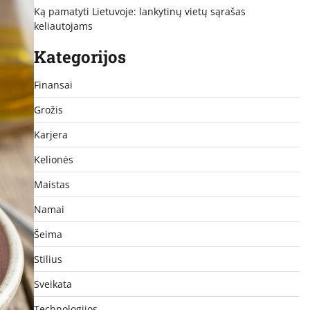
Ką pamatyti Lietuvoje: lankytinų vietų sąrašas
keliautojams
Kategorijos
Finansai
Grožis
Karjera
Kelionės
Maistas
Namai
Šeima
Stilius
Sveikata
Technologijos