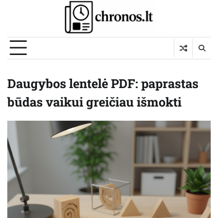
Skip
to
content
Daugybos lentelė PDF: paprastas
būdas vaikui greičiau išmokti