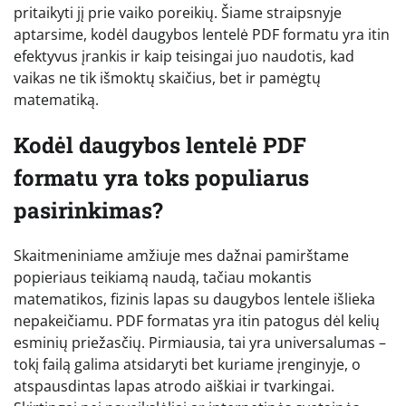
pritaikyti jį prie vaiko poreikių. Šiame straipsnyje
aptarsime, kodėl daugybos lentelė PDF formatu yra itin
efektyvus įrankis ir kaip teisingai juo naudotis, kad
vaikas ne tik išmoktų skaičius, bet ir pamėgtų
matematiką.
Kodėl daugybos lentelė PDF
formatu yra toks populiarus
pasirinkimas?
Skaitmeniniame amžiuje mes dažnai pamirštame
popieriaus teikiamą naudą, tačiau mokantis
matematikos, fizinis lapas su daugybos lentele išlieka
nepakeičiamu. PDF formatas yra itin patogus dėl kelių
esminių priežasčių. Pirmiausia, tai yra universalumas –
tokį failą galima atsidaryti bet kuriame įrenginyje, o
atspausdintas lapas atrodo aiškiai ir tvarkingai.