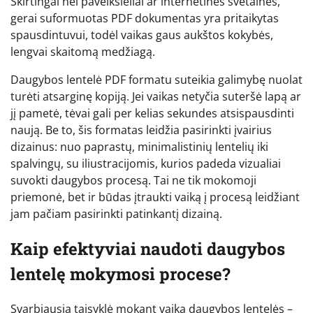
Skirtingai nei paveikslėliai ar internetinės svetainės,
gerai suformuotas PDF dokumentas yra pritaikytas
spausdintuvui, todėl vaikas gaus aukštos kokybės,
lengvai skaitomą medžiagą.
Daugybos lentelė PDF formatu suteikia galimybę nuolat
turėti atsarginę kopiją. Jei vaikas netyčia suteršė lapą ar
jį pametė, tėvai gali per kelias sekundes atsispausdinti
naują. Be to, šis formatas leidžia pasirinkti įvairius
dizainus: nuo paprastų, minimalistinių lentelių iki
spalvingų, su iliustracijomis, kurios padeda vizualiai
suvokti daugybos procesą. Tai ne tik mokomoji
priemonė, bet ir būdas įtraukti vaiką į procesą leidžiant
jam pačiam pasirinkti patinkantį dizainą.
Kaip efektyviai naudoti daugybos
lentelę mokymosi procese?
Svarbiausia taisyklė mokant vaiką daugybos lentelės –