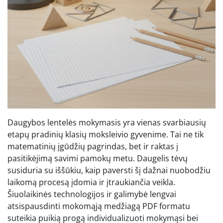
Daugybos lentelės mokymasis yra vienas svarbiausių
etapų pradinių klasių moksleivio gyvenime. Tai ne tik
matematinių įgūdžių pagrindas, bet ir raktas į
pasitikėjimą savimi pamokų metu. Daugelis tėvų
susiduria su iššūkiu, kaip paversti šį dažnai nuobodžiu
laikomą procesą įdomia ir įtraukiančia veikla.
Šiuolaikinės technologijos ir galimybė lengvai
atsispausdinti mokomąją medžiagą PDF formatu
suteikia puikią progą individualizuoti mokymąsi bei