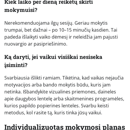
Kiek laiko per dieną reikėtų skirti
mokymuisi?
Nerekomenduojama ilgų sesijų. Geriau mokytis
trumpai, bet dažnai – po 10–15 minučių kasdien. Tai
padeda išlaikyti vaiko dėmesį ir neleidžia jam pajusti
nuovargio ar pasipriešinimo.
Ką daryti, jei vaikui visiškai nesiseka
įsiminti?
Svarbiausia išlikti ramiam. Tikėtina, kad vaikas nejaučia
motyvacijos arba bando mokytis būdu, kuris jam
netinka. Išbandykite vizualines priemones, daineles
apie daugybos lentelę arba skaitmenines programėles,
kurios papildo popierines lenteles. Svarbu keisti
metodus, kol rasite tą, kuris tinka jūsų vaikui.
Individualizuotas mokymosi planas