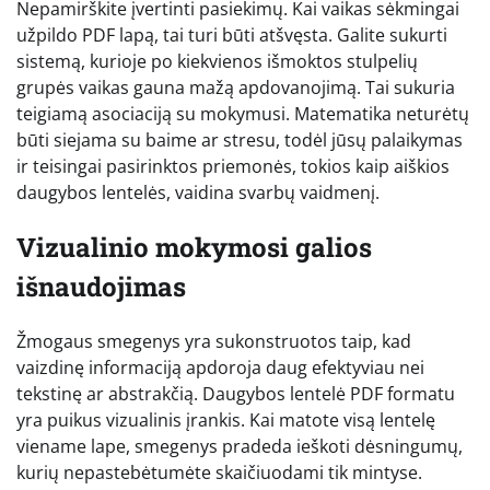
Nepamirškite įvertinti pasiekimų. Kai vaikas sėkmingai
užpildo PDF lapą, tai turi būti atšvęsta. Galite sukurti
sistemą, kurioje po kiekvienos išmoktos stulpelių
grupės vaikas gauna mažą apdovanojimą. Tai sukuria
teigiamą asociaciją su mokymusi. Matematika neturėtų
būti siejama su baime ar stresu, todėl jūsų palaikymas
ir teisingai pasirinktos priemonės, tokios kaip aiškios
daugybos lentelės, vaidina svarbų vaidmenį.
Vizualinio mokymosi galios
išnaudojimas
Žmogaus smegenys yra sukonstruotos taip, kad
vaizdinę informaciją apdoroja daug efektyviau nei
tekstinę ar abstrakčią. Daugybos lentelė PDF formatu
yra puikus vizualinis įrankis. Kai matote visą lentelę
viename lape, smegenys pradeda ieškoti dėsningumų,
kurių nepastebėtumėte skaičiuodami tik mintyse.