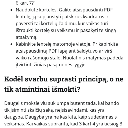
6 kart 7?“
Naudokite korteles. Galite atsispausdinti PDF
lentelę, ją supjaustyti į atskirus kvadratus ir
paversti tai kortelių žaidimu, kur vaikas turi
ištraukti kortelę su veiksmu ir pasakyti teisingą
atsakymą.
Kabinkite lentelę matomoje vietoje. Prikabinkite
atsispausdintą PDF lapą ant šaldytuvo ar virš
vaiko rašomojo stalo. Nuolatinis matymas padeda
įtvirtinti žinias pasąmonės lygyje.
Kodėl svarbu suprasti principą, o ne
tik atmintinai išmokti?
Daugelis moksleivių suklumpa būtent tada, kai bando
tik įsiminti skaičių seką, neįsisavindami, kas yra
daugyba. Daugyba yra ne kas kita, kaip sudedamasis
veiksmas. Kai vaikas supranta, kad 3 kart 4 yra tiesiog 3