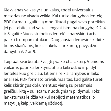
Kiekvienas vaikas yra unikalus, todėl universalus
metodas ne visada veikia. Kai turite daugybos lentelę
PDF formatu, galite ją modifikuoti pagal savo poreikius.
Jei pastebite, kad vaikas lengvai įsimena daugybą iš 2, 4
ir 8, galite šiuos stulpelius lentelėje paryškinti arba
palikti trumpam atokiau. Daugiausiai dėmesio skirkite
tiems skaičiams, kurie sukelia sunkumų, pavyzdžiui,
daugyba iš 7 ar 9.
Taip pat svarbu atsižvelgti į vaiko charakterį. Vieniems
vaikams patinka lenktyniauti su laikrodžiu ir pildyti
lenteles kuo greičiau, kitiems reikia ramybės ir laiko
analizei. PDF formato privalumas tas, kad galite turėti
kelis skirtingus dokumentus: vieną su pratimais
greičiui, kitą – su lėtam, nuodugniam pildymui. Toks
lankstumas leidžia vaikui nebijoti matematikos, o
matyti ją kaip įveikiamą užduotį.