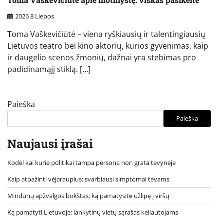
2026 8 Liepos
Toma Vaškevičiūtė – viena ryškiausių ir talentingiausių
Lietuvos teatro bei kino aktorių, kurios gyvenimas, kaip
ir daugelio scenos žmonių, dažnai yra stebimas pro
padidinamąjį stiklą. […]
Paieška
Paieška
Naujausi įrašai
Kodėl kai kurie politikai tampa persona non grata tėvynėje
Kaip atpažinti vėjaraupius: svarbiausi simptomai tėvams
Mindūnų apžvalgos bokštas: ką pamatysite užlipę į viršų
Ką pamatyti Lietuvoje: lankytinų vietų sąrašas keliautojams