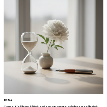
ŠEIMA
Toma Vaškevičiūtė apie motinystę: viskas pasikeitė