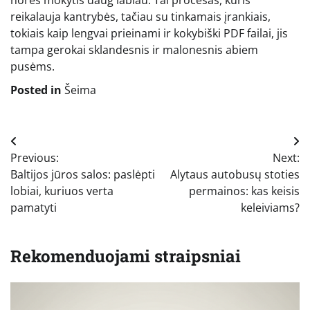
reikalauja kantrybės, tačiau su tinkamais įrankiais,
tokiais kaip lengvai prieinami ir kokybiški PDF failai, jis
tampa gerokai sklandesnis ir malonesnis abiem
pusėms.
Posted in
Šeima
Navigacija
Previous:
Next:
tarp
Baltijos jūros salos: paslėpti
Alytaus autobusų stoties
įrašų
lobiai, kuriuos verta
permainos: kas keisis
pamatyti
keleiviams?
Rekomenduojami straipsniai