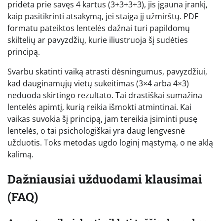
pridėta prie savęs 4 kartus (3+3+3+3), jis įgauna įrankį,
kaip pasitikrinti atsakymą, jei staiga jį užmirštų. PDF
formatu pateiktos lentelės dažnai turi papildomų
skiltelių ar pavyzdžių, kurie iliustruoja šį sudėties
principą.
Svarbu skatinti vaiką atrasti dėsningumus, pavyzdžiui,
kad dauginamųjų vietų sukeitimas (3×4 arba 4×3)
neduoda skirtingo rezultato. Tai drastiškai sumažina
lentelės apimtį, kurią reikia išmokti atmintinai. Kai
vaikas suvokia šį principą, jam tereikia įsiminti pusę
lentelės, o tai psichologiškai yra daug lengvesnė
užduotis. Toks metodas ugdo loginį mąstymą, o ne aklą
kalimą.
Dažniausiai užduodami klausimai
(FAQ)