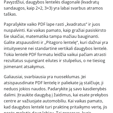
Pavyzdžiui, daugybos lentelės diagonalė (kvadratų
sandaugos, kaip 2×2, 3×3) yra labai svarbus atramos
taškas.
Paprašykite vaiko PDF lape rasti „kvadratus“ ir juos
nuspalvinti. Kai vaikas pamato, kaip gražiai pasiskirsto
šie skaičiai, matematika tampa mažiau bauginanti.
Galite atspausdinti ir „Pitagoro lentelę“, kuri dažnai yra
intuityvesnė nei standartinė vertikali daugybos lentelė.
Tokia lentelė PDF formatu leidžia vaikui pačiam atrasti
rezultatus sujungiant eilutes ir stulpelius, o ne tiesiog
įsimenant atsakymus.
Galiausiai, svarbiausia yra nuoseklumas. Jei
atsispausdinate PDF lentelę ir paliekate ją stalčiuje, ji
neduos jokios naudos. Padarykite ją savo kasdienybės
dalimi. Įtraukite daugybą į žaidimus, kai esate prekybos
centre ar važiuojate automobiliu. Kai vaikas pamato,
kad daugybos lentelė turi praktinę pritaikymo vertę, jis
norės mokytis daug labiau. Tai procesas, kuris