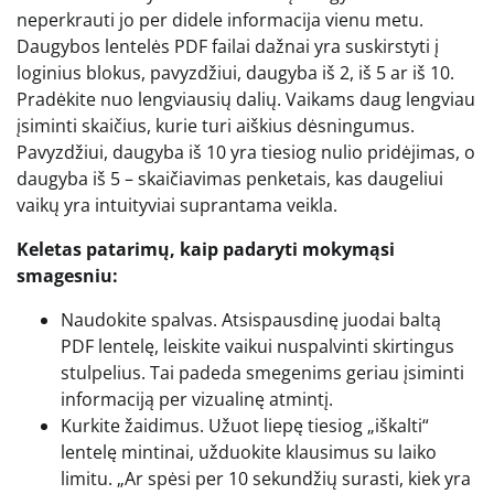
neperkrauti jo per didele informacija vienu metu.
Daugybos lentelės PDF failai dažnai yra suskirstyti į
loginius blokus, pavyzdžiui, daugyba iš 2, iš 5 ar iš 10.
Pradėkite nuo lengviausių dalių. Vaikams daug lengviau
įsiminti skaičius, kurie turi aiškius dėsningumus.
Pavyzdžiui, daugyba iš 10 yra tiesiog nulio pridėjimas, o
daugyba iš 5 – skaičiavimas penketais, kas daugeliui
vaikų yra intuityviai suprantama veikla.
Keletas patarimų, kaip padaryti mokymąsi
smagesniu:
Naudokite spalvas. Atsispausdinę juodai baltą
PDF lentelę, leiskite vaikui nuspalvinti skirtingus
stulpelius. Tai padeda smegenims geriau įsiminti
informaciją per vizualinę atmintį.
Kurkite žaidimus. Užuot liepę tiesiog „iškalti“
lentelę mintinai, užduokite klausimus su laiko
limitu. „Ar spėsi per 10 sekundžių surasti, kiek yra