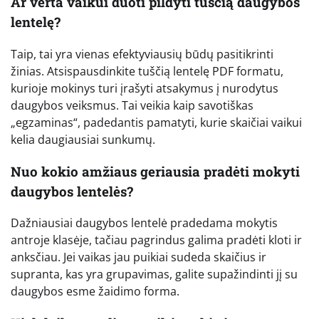
Ar verta vaikui duoti pildyti tuščią daugybos
lentelę?
Taip, tai yra vienas efektyviausių būdų pasitikrinti
žinias. Atsispausdinkite tuščią lentelę PDF formatu,
kurioje mokinys turi įrašyti atsakymus į nurodytus
daugybos veiksmus. Tai veikia kaip savotiškas
„egzaminas“, padedantis pamatyti, kurie skaičiai vaikui
kelia daugiausiai sunkumų.
Nuo kokio amžiaus geriausia pradėti mokyti
daugybos lentelės?
Dažniausiai daugybos lentelė pradedama mokytis
antroje klasėje, tačiau pagrindus galima pradėti kloti ir
anksčiau. Jei vaikas jau puikiai sudeda skaičius ir
supranta, kas yra grupavimas, galite supažindinti jį su
daugybos esme žaidimo forma.