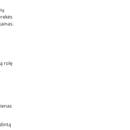
ių
prekės
kainas.
ą rolę
,
vienas
adintą