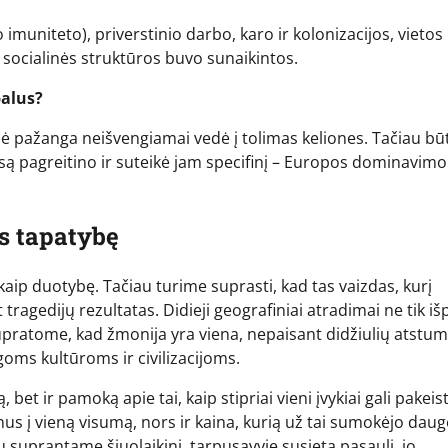
 imuniteto), priverstinio darbo, karo ir kolonizacijos, vietos
r socialinės struktūros buvo sunaikintos.
balus?
ginė pažanga neišvengiamai vedė į tolimas keliones. Tačiau bū
esą pagreitino ir suteikė jam specifinį – Europos dominavimo
os tapatybę
aip duotybę. Tačiau turime suprasti, kad tas vaizdas, kurį
tragedijų rezultatas. Didieji geografiniai atradimai ne tik iš
upratome, kad žmonija yra viena, nepaisant didžiulių atstum
goms kultūroms ir civilizacijoms.
 bet ir pamoką apie tai, kaip stipriai vieni įvykiai gali pakeist
us į vieną visumą, nors ir kaina, kurią už tai sumokėjo dauge
u suprantame šiuolaikinį, tarpusavyje susietą pasaulį, jo