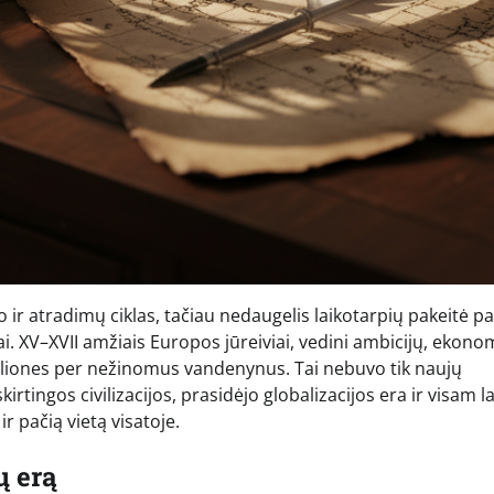
r atradimų ciklas, tačiau nedaugelis laikotarpių pakeitė pa
ai. XV–XVII amžiais Europos jūreiviai, vedini ambicijų, ekono
 keliones per nežinomus vandenynus. Tai nebuvo tik naujų
tingos civilizacijos, prasidėjo globalizacijos era ir visam la
r pačią vietą visatoje.
ų erą