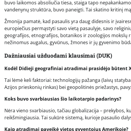
buvo laikomos absoliučia tiesa, staiga tapo nepakankamos
vandenynų struktūra, buvo paneigti. Tai skatino kritinį m
Žmonija pamatė, kad pasaulis yra daug didesnis ir įvaire
europiečius permąstyti savo vietą pasaulyje, savo religin
geografijos, etnografijos, botanikos ir zoologijos mokslų
nežinomus augalus, gyvūnus, žmones ir jų gyvenimo būdą, 
Dažniausiai užduodami klausimai (DUK)
Kodėl Didieji geografiniai atradimai prasidėjo būtent
Tai lėmė keli faktoriai: technologijų pažanga (laivų statyba,
Azijos prieskonių rinkas) bei geopolitinės priežastys, pav
Koks buvo svarbiausias šio laikotarpio padarinys?
Nėra vieno svarbiausio, tačiau globalizacija – prekybos, k
reikšmingiausia. Tai sukūrė sistemą, kurioje pasaulio da
Kaip atradimai paveikė vietos gyventojus Amerikoje?