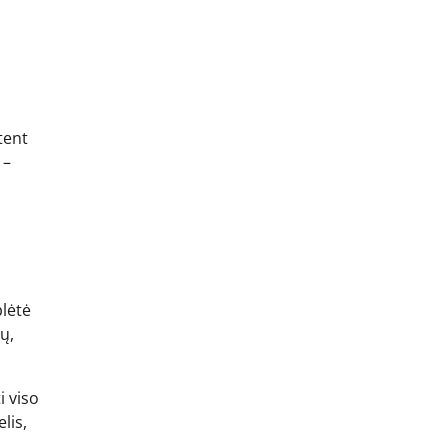
tent
 –
plėtė
ų,
i viso
lis,