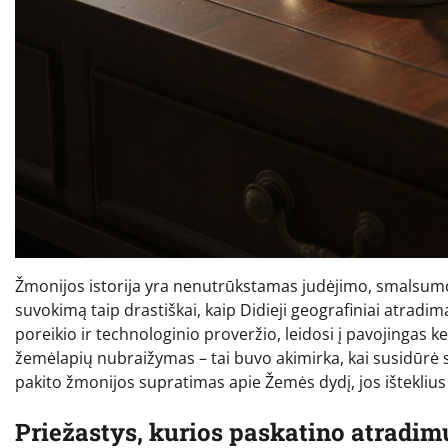
Žmonijos istorija yra nenutrūkstamas judėjimo, smalsumo i
suvokimą taip drastiškai, kaip Didieji geografiniai atradim
poreikio ir technologinio proveržio, leidosi į pavojingas
žemėlapių nubraižymas – tai buvo akimirka, kai susidūrė skir
pakito žmonijos supratimas apie Žemės dydį, jos išteklius i
Priežastys, kurios paskatino atradim