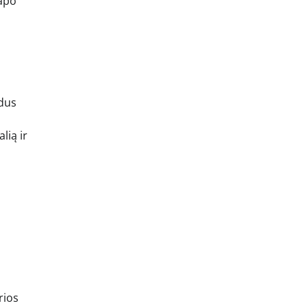
tapo
adus
lią ir
rios