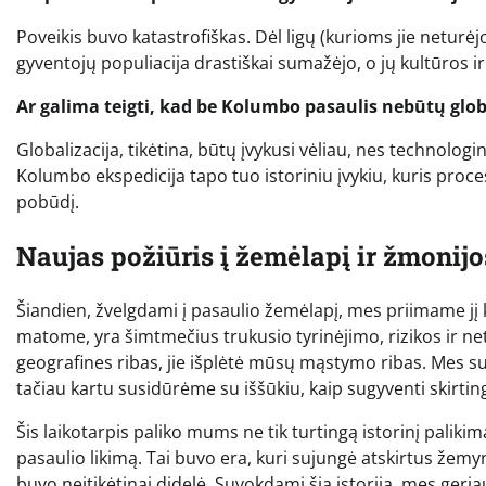
Poveikis buvo katastrofiškas. Dėl ligų (kurioms jie neturėjo
gyventojų populiacija drastiškai sumažėjo, o jų kultūros i
Ar galima teigti, kad be Kolumbo pasaulis nebūtų glo
Globalizacija, tikėtina, būtų įvykusi vėliau, nes technolo
Kolumbo ekspedicija tapo tuo istoriniu įvykiu, kuris proc
pobūdį.
Naujas požiūris į žemėlapį ir žmonij
Šiandien, žvelgdami į pasaulio žemėlapį, mes priimame jį k
matome, yra šimtmečius trukusio tyrinėjimo, rizikos ir net 
geografines ribas, jie išplėtė mūsų mąstymo ribas. Mes s
tačiau kartu susidūrėme su iššūkiu, kaip sugyventi skirtin
Šis laikotarpis paliko mums ne tik turtingą istorinį palikimą,
pasaulio likimą. Tai buvo era, kuri sujungė atskirtus žemyn
buvo neįtikėtinai didelė. Suvokdami šią istoriją, mes geria