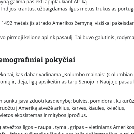
nyną galima pasiekti apiplaukiant Afriką.
 Indijos krantus, užbaigdamas ilgus metus trukusias portug
 1492 metais jis atrado Amerikos žemyną, visiškai pakeisd
vo pirmoji kelionė aplink pasaulį. Tai buvo galutinis įrodyma
demografiniai pokyčiai
, įvyko tai, kas dabar vadinama „Kolumbo mainais“ (Columbian
ių ir, deja, ligų apsikeitimas tarp Senojo ir Naujojo pasauli
en sunku įsivaizduoti kasdienybę: bulvės, pomidorai, kukurūz
ruožtu į Ameriką atvežė arklius, karves, kiaules, kviečius,
 vietos ekosistemas ir mitybos įpročius.
ų atvežtos ligos – raupai, tymai, gripas – vietiniams Ameriko