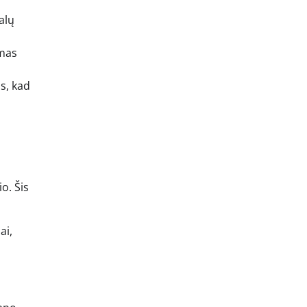
alų
amas
s, kad
o. Šis
ai,
s