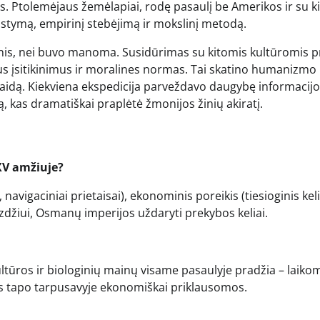
. Ptolemėjaus žemėlapiai, rodę pasaulį be Amerikos ir su ki
ąstymą, empirinį stebėjimą ir mokslinį metodą.
snis, nei buvo manoma. Susidūrimas su kitomis kultūromis p
ius įsitikinimus ir moralines normas. Tai skatino humanizmo 
 raidą. Kiekviena ekspedicija parveždavo daugybę informacijo
kas dramatiškai praplėtė žmonijos žinių akiratį.
 XV amžiuje?
 navigaciniai prietaisai), ekonominis poreikis (tiesioginis keli
yzdžiui, Osmanų imperijos uždaryti prekybos keliai.
ultūros ir biologinių mainų visame pasaulyje pradžia – laiko
lys tapo tarpusavyje ekonomiškai priklausomos.