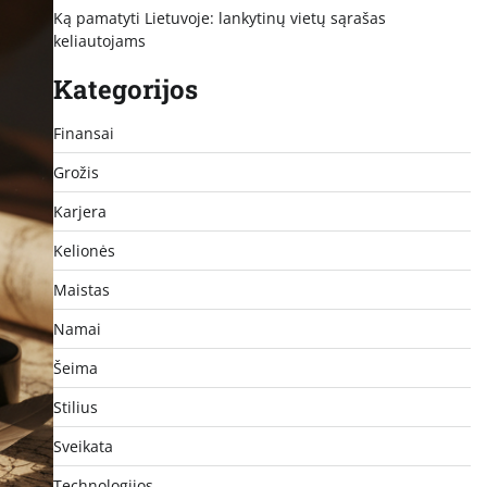
Ką pamatyti Lietuvoje: lankytinų vietų sąrašas
keliautojams
Kategorijos
Finansai
Grožis
Karjera
Kelionės
Maistas
Namai
Šeima
Stilius
Sveikata
Technologijos