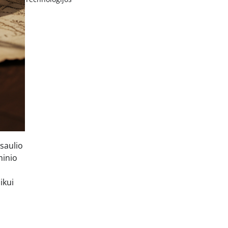
saulio
minio
ikui