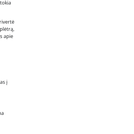
tokia
rivertė
plėtrą,
s apie
as į
ma