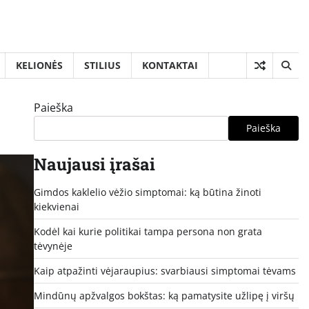
KELIONĖS
STILIUS
KONTAKTAI
Paieška
Paieška
Naujausi įrašai
Gimdos kaklelio vėžio simptomai: ką būtina žinoti
kiekvienai
Kodėl kai kurie politikai tampa persona non grata
tėvynėje
Kaip atpažinti vėjaraupius: svarbiausi simptomai tėvams
Mindūnų apžvalgos bokštas: ką pamatysite užlipę į viršų