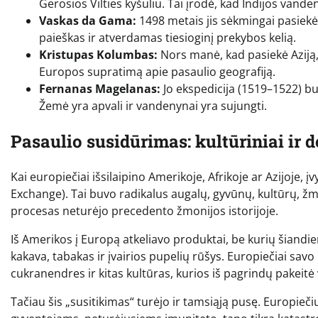
Gerosios Vilties kyšuliu. Tai įrodė, kad Indijos vande
Vaskas da Gama:
1498 metais jis sėkmingai pasiekė
paieškas ir atverdamas tiesioginį prekybos kelią.
Kristupas Kolumbas:
Nors manė, kad pasiekė Aziją,
Europos supratimą apie pasaulio geografiją.
Fernanas Magelanas:
Jo ekspedicija (1519–1522) bu
Žemė yra apvali ir vandenynai yra sujungti.
Pasaulio susidūrimas: kultūriniai ir 
Kai europiečiai išsilaipino Amerikoje, Afrikoje ar Azijoje
Exchange). Tai buvo radikalus augalų, gyvūnų, kultūrų, žmon
procesas neturėjo precedento žmonijos istorijoje.
Iš Amerikos į Europą atkeliavo produktai, be kurių šiandi
kakava, tabakas ir įvairios pupelių rūšys. Europiečiai savo 
cukranendres ir kitas kultūras, kurios iš pagrindų pakeitė
Tačiau šis „susitikimas“ turėjo ir tamsiąją pusę. Europieči