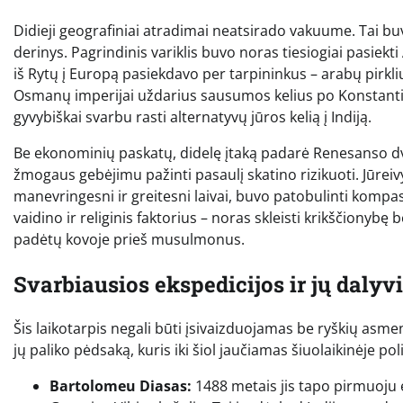
Didieji geografiniai atradimai neatsirado vakuume. Tai bu
derinys. Pagrindinis variklis buvo noras tiesiogiai pasiekt
iš Rytų į Europą pasiekdavo per tarpininkus – arabų pirkl
Osmanų imperijai uždarius sausumos kelius po Konstan
gyvybiškai svarbu rasti alternatyvų jūros kelią į Indiją.
Be ekonominių paskatų, didelę įtaką padarė Renesanso d
žmogaus gebėjimu pažinti pasaulį skatino rizikuoti. Jūreiv
manevringesni ir greitesni laivai, buvo patobulinti kompasa
vaidino ir religinis faktorius – noras skleisti krikščionybę b
padėtų kovoje prieš musulmonus.
Svarbiausios ekspedicijos ir jų dalyvi
Šis laikotarpis negali būti įsivaizduojamas be ryškių asme
jų paliko pėdsaką, kuris iki šiol jaučiamas šiuolaikinėje poli
Bartolomeu Diasas:
1488 metais jis tapo pirmuoju e