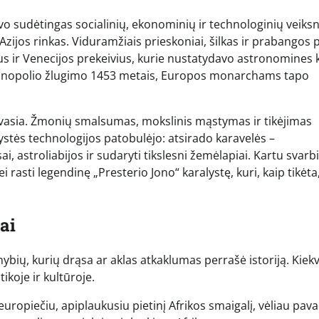
vo sudėtingas socialinių, ekonominių ir technologinių veiksn
i Azijos rinkas. Viduramžiais prieskoniai, šilkas ir prabangos 
ius ir Venecijos prekeivius, kurie nustatydavo astronomines 
tinopolio žlugimo 1453 metais, Europos monarchams tapo
vasia. Žmonių smalsumas, mokslinis mąstymas ir tikėjimas
ystės technologijos patobulėjo: atsirado karavelės –
i, astroliabijos ir sudaryti tikslesni žemėlapiai. Kartu svarbi
ei rasti legendinę „Presterio Jono“ karalystę, kuri, kaip tikėta
ai
nybių, kurių drąsa ar aklas atkaklumas perrašė istoriją. Kiek
tikoje ir kultūroje.
uropiečiu, apiplaukusiu pietinį Afrikos smaigalį, vėliau pav