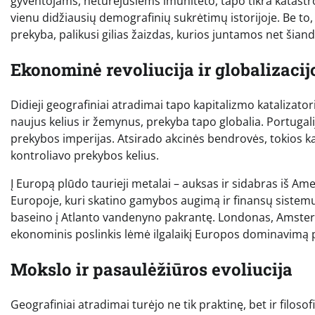
gyventojams, neturėjusiems imuniteto, tapo tikra katastrofa
vienu didžiausių demografinių sukrėtimų istorijoje. Be to,
prekyba, palikusi gilias žaizdas, kurios juntamos net šian
Ekonominė revoliucija ir globalizac
Didieji geografiniai atradimai tapo kapitalizmo katalizato
naujus kelius ir žemynus, prekyba tapo globalia. Portugalija
prekybos imperijas. Atsirado akcinės bendrovės, tokios kai
kontroliavo prekybos kelius.
Į Europą plūdo taurieji metalai – auksas ir sidabras iš Ameri
Europoje, kuri skatino gamybos augimą ir finansų sistemų
baseino į Atlanto vandenyno pakrantę. Londonas, Amster
ekonominis poslinkis lėmė ilgalaikį Europos dominavimą p
Mokslo ir pasaulėžiūros evoliucija
Geografiniai atradimai turėjo ne tik praktinę, bet ir filos