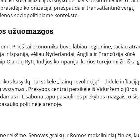
. Ištisos civilizacijos išnyko per kelis dešimtmečius, o tai 
 prasidėjo kolonizacija, priespauda ir transatlantinė vergų
dienos sociopolitiniame kontekste.
ijos užuomazgos
riumi. Prieš tai ekonomika buvo labiau regioninė, tačiau atr
 ir Ispanija, vėliau Nyderlandai, Anglija ir Prancūzija kūrė
p Olandų Rytų Indijos kompanija, kurios turėjo milžinišką ga
kos kasyklų. Tai sukėlė „kainų revoliuciją“ – didelę infliaciją
 vystymąsi. Prekybos centrai persikėlė iš Viduržemio jūros
damas ir Lisabona tapo pasaulinės prekybos mazgais, o šis
asaulio politinėje arenoje.
ofinę reikšmę. Senovės graikų ir Romos mokslininkų žinios, ku