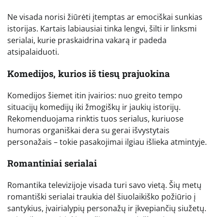
Ne visada norisi žiūrėti įtemptas ar emociškai sunkias
istorijas. Kartais labiausiai tinka lengvi, šilti ir linksmi
serialai, kurie praskaidrina vakarą ir padeda
atsipalaiduoti.
Komedijos, kurios iš tiesų prajuokina
Komedijos šiemet itin įvairios: nuo greito tempo
situacijų komedijų iki žmogiškų ir jaukių istorijų.
Rekomenduojama rinktis tuos serialus, kuriuose
humoras organiškai dera su gerai išvystytais
personažais – tokie pasakojimai ilgiau išlieka atmintyje.
Romantiniai serialai
Romantika televizijoje visada turi savo vietą. Šių metų
romantiški serialai traukia dėl šiuolaikiško požiūrio į
santykius, įvairialypių personažų ir įkvepiančių siužetų.