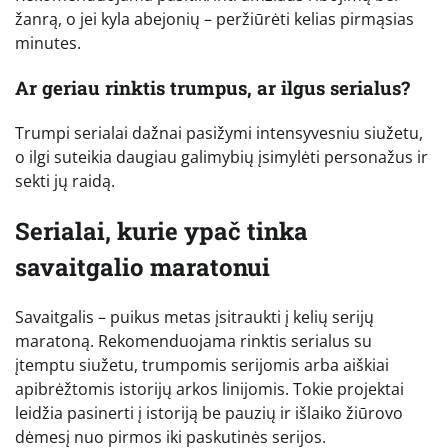
žanrą, o jei kyla abejonių – peržiūrėti kelias pirmąsias
minutes.
Ar geriau rinktis trumpus, ar ilgus serialus?
Trumpi serialai dažnai pasižymi intensyvesniu siužetu,
o ilgi suteikia daugiau galimybių įsimylėti personažus ir
sekti jų raidą.
Serialai, kurie ypač tinka
savaitgalio maratonui
Savaitgalis – puikus metas įsitraukti į kelių serijų
maratoną. Rekomenduojama rinktis serialus su
įtemptu siužetu, trumpomis serijomis arba aiškiai
apibrėžtomis istorijų arkos linijomis. Tokie projektai
leidžia pasinerti į istoriją be pauzių ir išlaiko žiūrovo
dėmesį nuo pirmos iki paskutinės serijos.