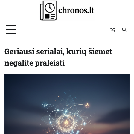
Skip
to
content
Geriausi serialai, kurių šiemet
negalite praleisti