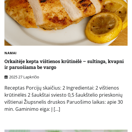
NAMAI
Orkaitėje kepta vištienos krūtinėlė – sultinga, kvapni
ir paruošiama be vargo
2025 27 Lapkričio
Receptas Porcijų skaičius: 2 Ingredientai: 2 vištienos
krūtinėlės 2 šaukštai sviesto 0,5 šaukštelio prieskonių
vištienai Žiupsnelis druskos Paruošimo laikas: apie 30
min. Gaminimo eiga: Į […]