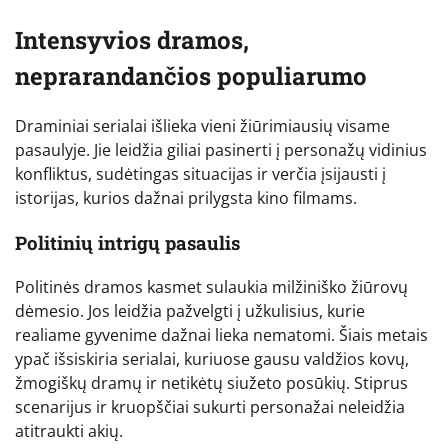
Intensyvios dramos,
neprarandančios populiarumo
Draminiai serialai išlieka vieni žiūrimiausių visame
pasaulyje. Jie leidžia giliai pasinerti į personažų vidinius
konfliktus, sudėtingas situacijas ir verčia įsijausti į
istorijas, kurios dažnai prilygsta kino filmams.
Politinių intrigų pasaulis
Politinės dramos kasmet sulaukia milžiniško žiūrovų
dėmesio. Jos leidžia pažvelgti į užkulisius, kurie
realiame gyvenime dažnai lieka nematomi. Šiais metais
ypač išsiskiria serialai, kuriuose gausu valdžios kovų,
žmogiškų dramų ir netikėtų siužeto posūkių. Stiprus
scenarijus ir kruopščiai sukurti personažai neleidžia
atitraukti akių.