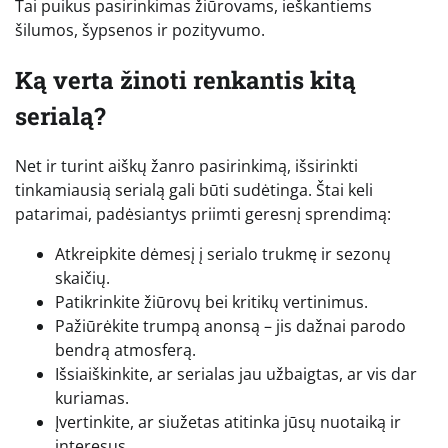
Tai puikus pasirinkimas žiūrovams, ieškantiems
šilumos, šypsenos ir pozityvumo.
Ką verta žinoti renkantis kitą
serialą?
Net ir turint aiškų žanro pasirinkimą, išsirinkti
tinkamiausią serialą gali būti sudėtinga. Štai keli
patarimai, padėsiantys priimti geresnį sprendimą:
Atkreipkite dėmesį į serialo trukmę ir sezonų
skaičių.
Patikrinkite žiūrovų bei kritikų vertinimus.
Pažiūrėkite trumpą anonsą – jis dažnai parodo
bendrą atmosferą.
Išsiaiškinkite, ar serialas jau užbaigtas, ar vis dar
kuriamas.
Įvertinkite, ar siužetas atitinka jūsų nuotaiką ir
interesus.