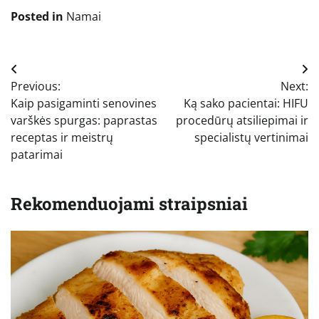
Posted in
Namai
Navigacija
Previous:
Next:
tarp
Kaip pasigaminti senovines
Ką sako pacientai: HIFU
įrašų
varškės spurgas: paprastas
procedūrų atsiliepimai ir
receptas ir meistrų
specialistų vertinimai
patarimai
Rekomenduojami straipsniai