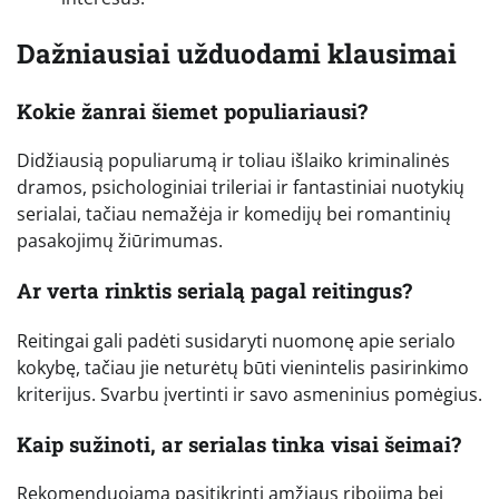
Dažniausiai užduodami klausimai
Kokie žanrai šiemet populiariausi?
Didžiausią populiarumą ir toliau išlaiko kriminalinės
dramos, psichologiniai trileriai ir fantastiniai nuotykių
serialai, tačiau nemažėja ir komedijų bei romantinių
pasakojimų žiūrimumas.
Ar verta rinktis serialą pagal reitingus?
Reitingai gali padėti susidaryti nuomonę apie serialo
kokybę, tačiau jie neturėtų būti vienintelis pasirinkimo
kriterijus. Svarbu įvertinti ir savo asmeninius pomėgius.
Kaip sužinoti, ar serialas tinka visai šeimai?
Rekomenduojama pasitikrinti amžiaus ribojimą bei