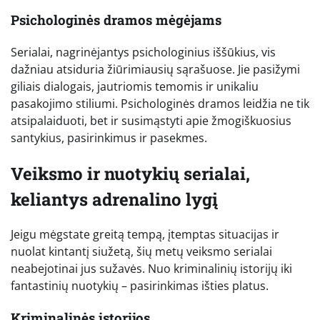
Psichologinės dramos mėgėjams
Serialai, nagrinėjantys psichologinius iššūkius, vis
dažniau atsiduria žiūrimiausių sąrašuose. Jie pasižymi
giliais dialogais, jautriomis temomis ir unikaliu
pasakojimo stiliumi. Psichologinės dramos leidžia ne tik
atsipalaiduoti, bet ir susimąstyti apie žmogiškuosius
santykius, pasirinkimus ir pasekmes.
Veiksmo ir nuotykių serialai,
keliantys adrenalino lygį
Jeigu mėgstate greitą tempą, įtemptas situacijas ir
nuolat kintantį siužetą, šių metų veiksmo serialai
neabejotinai jus sužavės. Nuo kriminalinių istorijų iki
fantastinių nuotykių – pasirinkimas išties platus.
Kriminalinės istorijos