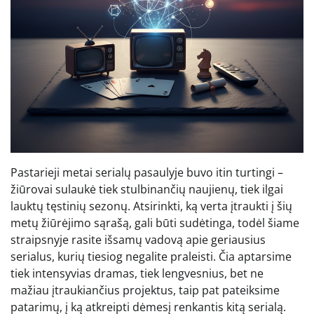
Pastarieji metai serialų pasaulyje buvo itin turtingi –
žiūrovai sulaukė tiek stulbinančių naujienų, tiek ilgai
lauktų tęstinių sezonų. Atsirinkti, ką verta įtraukti į šių
metų žiūrėjimo sąrašą, gali būti sudėtinga, todėl šiame
straipsnyje rasite išsamų vadovą apie geriausius
serialus, kurių tiesiog negalite praleisti. Čia aptarsime
tiek intensyvias dramas, tiek lengvesnius, bet ne
mažiau įtraukiančius projektus, taip pat pateiksime
patarimų, į ką atkreipti dėmesį renkantis kitą serialą.