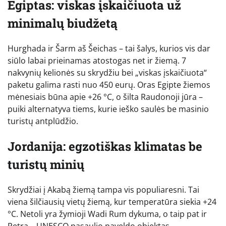
Egiptas: viskas įskaičiuota už
minimalų biudžetą
Hurghada ir Šarm aš Šeichas – tai šalys, kurios vis dar
siūlo labai prieinamas atostogas net ir žiemą. 7
nakvynių kelionės su skrydžiu bei „viskas įskaičiuota“
paketu galima rasti nuo 450 eurų. Oras Egipte žiemos
mėnesiais būna apie +26 °C, o šilta Raudonoji jūra –
puiki alternatyva tiems, kurie ieško saulės be masinio
turistų antplūdžio.
Jordanija: egzotiškas klimatas be
turistų minių
Skrydžiai į Akabą žiemą tampa vis populiaresni. Tai
viena šilčiausių vietų žiemą, kur temperatūra siekia +24
°C. Netoli yra žymioji Wadi Rum dykuma, o taip pat ir