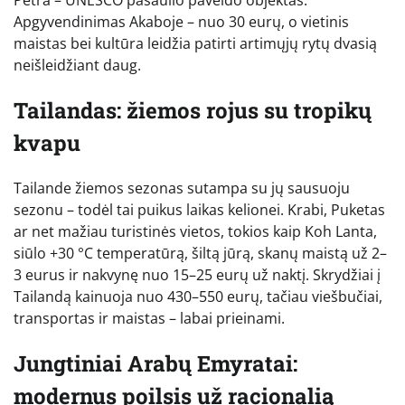
Petra – UNESCO pasaulio paveldo objektas.
Apgyvendinimas Akaboje – nuo 30 eurų, o vietinis
maistas bei kultūra leidžia patirti artimųjų rytų dvasią
neišleidžiant daug.
Tailandas: žiemos rojus su tropikų
kvapu
Tailande žiemos sezonas sutampa su jų sausuoju
sezonu – todėl tai puikus laikas kelionei. Krabi, Puketas
ar net mažiau turistinės vietos, tokios kaip Koh Lanta,
siūlo +30 °C temperatūrą, šiltą jūrą, skanų maistą už 2–
3 eurus ir nakvynę nuo 15–25 eurų už naktį. Skrydžiai į
Tailandą kainuoja nuo 430–550 eurų, tačiau viešbučiai,
transportas ir maistas – labai prieinami.
Jungtiniai Arabų Emyratai:
modernus poilsis už racionalią