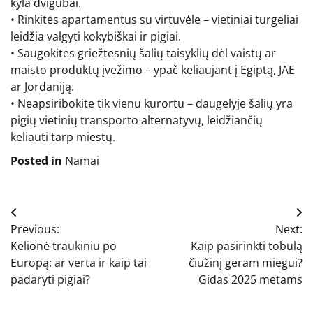
kyla dvigubai.
• Rinkitės apartamentus su virtuvėle – vietiniai turgeliai
leidžia valgyti kokybiškai ir pigiai.
• Saugokitės griežtesnių šalių taisyklių dėl vaistų ar
maisto produktų įvežimo – ypač keliaujant į Egiptą, JAE
ar Jordaniją.
• Neapsiribokite tik vienu kurortu – daugelyje šalių yra
pigių vietinių transporto alternatyvų, leidžiančių
keliauti tarp miestų.
Posted in
Namai
Navigacija
Previous:
Next:
tarp
Kelionė traukiniu po
Kaip pasirinkti tobulą
įrašų
Europą: ar verta ir kaip tai
čiužinį geram miegui?
padaryti pigiai?
Gidas 2025 metams