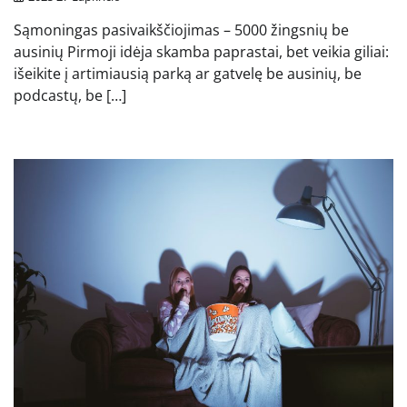
Sąmoningas pasivaikščiojimas – 5000 žingsnių be
ausinių Pirmoji idėja skamba paprastai, bet veikia giliai:
išeikite į artimiausią parką ar gatvelę be ausinių, be
podcastų, be […]