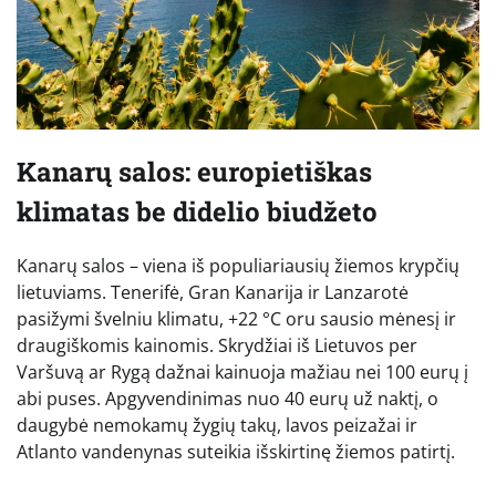
Kanarų salos: europietiškas
klimatas be didelio biudžeto
Kanarų salos – viena iš populiariausių žiemos krypčių
lietuviams. Tenerifė, Gran Kanarija ir Lanzarotė
pasižymi švelniu klimatu, +22 °C oru sausio mėnesį ir
draugiškomis kainomis. Skrydžiai iš Lietuvos per
Varšuvą ar Rygą dažnai kainuoja mažiau nei 100 eurų į
abi puses. Apgyvendinimas nuo 40 eurų už naktį, o
daugybė nemokamų žygių takų, lavos peizažai ir
Atlanto vandenynas suteikia išskirtinę žiemos patirtį.