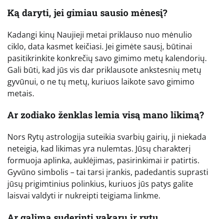
Ką daryti, jei gimiau sausio mėnesį?
Kadangi kinų Naujieji metai priklauso nuo mėnulio
ciklo, data kasmet keičiasi. Jei gimėte sausį, būtinai
pasitikrinkite konkrečių savo gimimo metų kalendorių.
Gali būti, kad jūs vis dar priklausote ankstesnių metų
gyvūnui, o ne tų metų, kuriuos laikote savo gimimo
metais.
Ar zodiako ženklas lemia visą mano likimą?
Nors Rytų astrologija suteikia svarbių gairių, ji niekada
neteigia, kad likimas yra nulemtas. Jūsų charakterį
formuoja aplinka, auklėjimas, pasirinkimai ir patirtis.
Gyvūno simbolis – tai tarsi įrankis, padedantis suprasti
jūsų prigimtinius polinkius, kuriuos jūs patys galite
laisvai valdyti ir nukreipti teigiama linkme.
Ar galima suderinti vakarų ir rytų