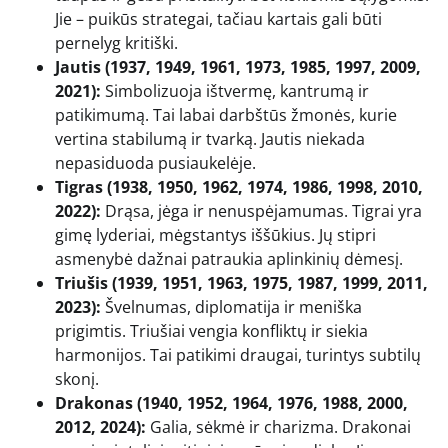
Jie – puikūs strategai, tačiau kartais gali būti
pernelyg kritiški.
Jautis (1937, 1949, 1961, 1973, 1985, 1997, 2009,
2021):
Simbolizuoja ištvermę, kantrumą ir
patikimumą. Tai labai darbštūs žmonės, kurie
vertina stabilumą ir tvarką. Jautis niekada
nepasiduoda pusiaukelėje.
Tigras (1938, 1950, 1962, 1974, 1986, 1998, 2010,
2022):
Drąsa, jėga ir nenuspėjamumas. Tigrai yra
gimę lyderiai, mėgstantys iššūkius. Jų stipri
asmenybė dažnai patraukia aplinkinių dėmesį.
Triušis (1939, 1951, 1963, 1975, 1987, 1999, 2011,
2023):
Švelnumas, diplomatija ir meniška
prigimtis. Triušiai vengia konfliktų ir siekia
harmonijos. Tai patikimi draugai, turintys subtilų
skonį.
Drakonas (1940, 1952, 1964, 1976, 1988, 2000,
2012, 2024):
Galia, sėkmė ir charizma. Drakonai