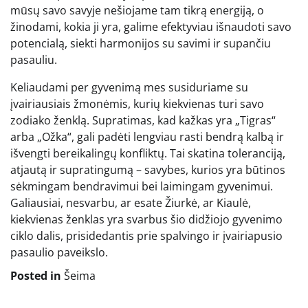
mūsų savo savyje nešiojame tam tikrą energiją, o
žinodami, kokia ji yra, galime efektyviau išnaudoti savo
potencialą, siekti harmonijos su savimi ir supančiu
pasauliu.
Keliaudami per gyvenimą mes susiduriame su
įvairiausiais žmonėmis, kurių kiekvienas turi savo
zodiako ženklą. Supratimas, kad kažkas yra „Tigras“
arba „Ožka“, gali padėti lengviau rasti bendrą kalbą ir
išvengti bereikalingų konfliktų. Tai skatina toleranciją,
atjautą ir supratingumą – savybes, kurios yra būtinos
sėkmingam bendravimui bei laimingam gyvenimui.
Galiausiai, nesvarbu, ar esate Žiurkė, ar Kiaulė,
kiekvienas ženklas yra svarbus šio didžiojo gyvenimo
ciklo dalis, prisidedantis prie spalvingo ir įvairiapusio
pasaulio paveikslo.
Posted in
Šeima