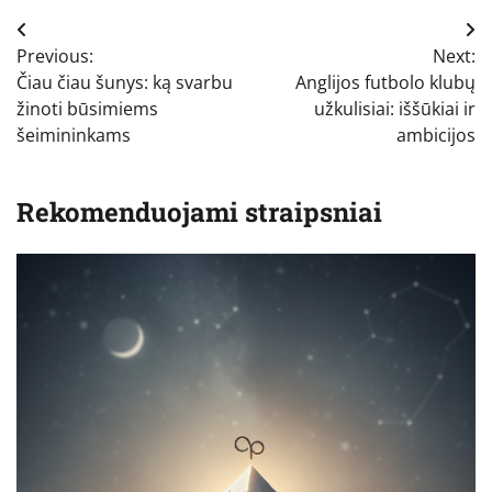
Navigacija
Previous:
Next:
tarp
Čiau čiau šunys: ką svarbu
Anglijos futbolo klubų
įrašų
žinoti būsimiems
užkulisiai: iššūkiai ir
šeimininkams
ambicijos
Rekomenduojami straipsniai