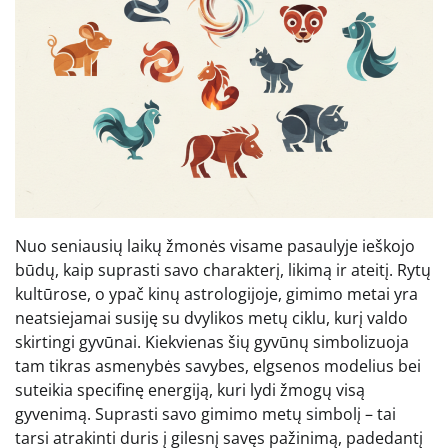
Nuo seniausių laikų žmonės visame pasaulyje ieškojo
būdų, kaip suprasti savo charakterį, likimą ir ateitį. Rytų
kultūrose, o ypač kinų astrologijoje, gimimo metai yra
neatsiejamai susiję su dvylikos metų ciklu, kurį valdo
skirtingi gyvūnai. Kiekvienas šių gyvūnų simbolizuoja
tam tikras asmenybės savybes, elgsenos modelius bei
suteikia specifinę energiją, kuri lydi žmogų visą
gyvenimą. Suprasti savo gimimo metų simbolį – tai
tarsi atrakinti duris į gilesnį savęs pažinimą, padedantį