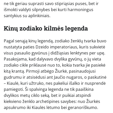
ne tik geriau suprasti savo stipriąsias puses, bet ir
išmokti valdyti silpnybes bei kurti harmoningus
santykius su aplinkiniais.
Kinų zodiako kilmės legenda
Pagal senąją kinų legendą, zodiako ženklų tvarka buvo
nustatyta paties Dzeido imperatoriaus, kuris sukvietė
visus pasaulio gyvūnus į didžiąsias lenktynes per upę.
Pasakojama, kad dalyvavo dvylika gyvūnų, o jų vieta
zodiako cikle priklausė nuo to, kokia tvarka jie pasiekė
kitą krantą. Pirmoji atbėgo Žiurkė, pasinaudojusi
gudrumu ir atsisėdusi ant Jaučio nugaros, o paskutinė
– Kiaulė, kuri užtruko, nes pakeliui išalko ir nusprendė
pamiegoti. Ši spalvinga legenda ne tik paaiškina
dvylikos metų ciklo seką, bet ir puikiai atspindi
kiekvieno ženklo archetipines savybes: nuo Žiurkės
apsukrumo iki Kiaulės lėtumo bei geranoriškumo.