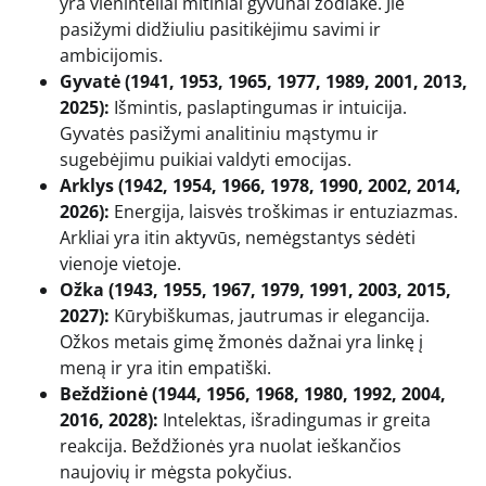
yra vieninteliai mitiniai gyvūnai zodiake. Jie
pasižymi didžiuliu pasitikėjimu savimi ir
ambicijomis.
Gyvatė (1941, 1953, 1965, 1977, 1989, 2001, 2013,
2025):
Išmintis, paslaptingumas ir intuicija.
Gyvatės pasižymi analitiniu mąstymu ir
sugebėjimu puikiai valdyti emocijas.
Arklys (1942, 1954, 1966, 1978, 1990, 2002, 2014,
2026):
Energija, laisvės troškimas ir entuziazmas.
Arkliai yra itin aktyvūs, nemėgstantys sėdėti
vienoje vietoje.
Ožka (1943, 1955, 1967, 1979, 1991, 2003, 2015,
2027):
Kūrybiškumas, jautrumas ir elegancija.
Ožkos metais gimę žmonės dažnai yra linkę į
meną ir yra itin empatiški.
Beždžionė (1944, 1956, 1968, 1980, 1992, 2004,
2016, 2028):
Intelektas, išradingumas ir greita
reakcija. Beždžionės yra nuolat ieškančios
naujovių ir mėgsta pokyčius.