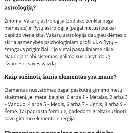
astrologiją?
Žinoma. Vakarų astrologija (zodiako ženklai pagal
mėnesius) ir Rytų astrologija (pagal metus) puikiai
papildo viena kitą. Vakarų astrologija daugiau dėmesio
skiria asmenybės psichologiniam profiliui, o Rytų –
žmogaus prigimčiai ir jo vietai pasauliniame cikle.
Naudojant abi sistemas, galima susidaryti daug
išsamesnį savęs vaizdą.
Kaip sužinoti, kuris elementas yra mano?
Elementas nustatomas pagal paskutinį gimimo metų
skaitmenį. Jei metai baigiasi 0 arba 1 – Metalas, 2 arba 3
– Vanduo, 4 arba 5 – Medis, 6 arba 7 – Ugnis, 8 arba 9 –
Žemė. Tai paprasta formulė, padedanti greitai sužinoti
savo gimimo elemento energiją.