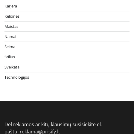
Karjera
Kelionės
Maistas
Namai
Šeima
Stilius
Sveikata
Technologijos
Dėl reklamos ar kitų klausimų susisiekite el.
paštu:
reklama@prisify.lt