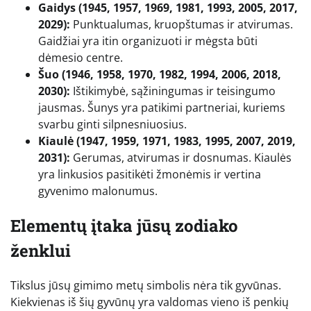
Gaidys (1945, 1957, 1969, 1981, 1993, 2005, 2017,
2029):
Punktualumas, kruopštumas ir atvirumas.
Gaidžiai yra itin organizuoti ir mėgsta būti
dėmesio centre.
Šuo (1946, 1958, 1970, 1982, 1994, 2006, 2018,
2030):
Ištikimybė, sąžiningumas ir teisingumo
jausmas. Šunys yra patikimi partneriai, kuriems
svarbu ginti silpnesniuosius.
Kiaulė (1947, 1959, 1971, 1983, 1995, 2007, 2019,
2031):
Gerumas, atvirumas ir dosnumas. Kiaulės
yra linkusios pasitikėti žmonėmis ir vertina
gyvenimo malonumus.
Elementų įtaka jūsų zodiako
ženklui
Tikslus jūsų gimimo metų simbolis nėra tik gyvūnas.
Kiekvienas iš šių gyvūnų yra valdomas vieno iš penkių