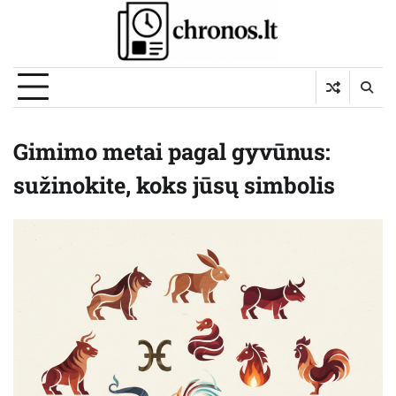
Skip
to
content
Gimimo metai pagal gyvūnus:
sužinokite, koks jūsų simbolis