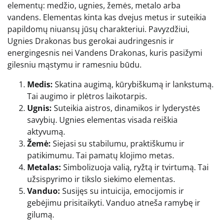
elementų: medžio, ugnies, žemės, metalo arba
vandens. Elementas kinta kas dvejus metus ir suteikia
papildomų niuansų jūsų charakteriui. Pavyzdžiui,
Ugnies Drakonas bus gerokai audringesnis ir
energingesnis nei Vandens Drakonas, kuris pasižymi
gilesniu mąstymu ir ramesniu būdu.
Medis:
Skatina augimą, kūrybiškumą ir lankstumą.
Tai augimo ir plėtros laikotarpis.
Ugnis:
Suteikia aistros, dinamikos ir lyderystės
savybių. Ugnies elementas visada reiškia
aktyvumą.
Žemė:
Siejasi su stabilumu, praktiškumu ir
patikimumu. Tai pamatų klojimo metas.
Metalas:
Simbolizuoja valią, ryžtą ir tvirtumą. Tai
užsispyrimo ir tikslo siekimo elementas.
Vanduo:
Susijęs su intuicija, emocijomis ir
gebėjimu prisitaikyti. Vanduo atneša ramybę ir
gilumą.