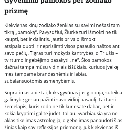
Gyvenimo pamokos per zodiako
prizmę
Kiekvienas kinų zodiako ženklas su savimi nešasi tam
tikrą „pamoką“. Pavyzdžiui, Žiurkė turi išmokti ne tik
kaupti, bet ir dalintis. Jautis privalo išmokti
atsipalaiduoti ir neprisiimti visos pasaulio naštos ant
savo pečių. Tigras turi mokytis kantrybės, o Triušis –
tvirtumo ir gebėjimo pasakyti „ne“. Šios pamokos
dažnai tampa mūsų vidiniais iššūkiais, kuriuos įveikę
mes tampame brandesnėmis ir labiau
subalansuotomis asmenybėmis.
Supratimas apie tai, koks gyvūnas jus globoja, suteikia
galimybę geriau pažinti savo vidinį pasaulį. Tai tarsi
žemėlapis, kuris rodo ne tik kur esate dabar, bet ir
kokia kryptimi galite judėti toliau. Svarbiausia yra ne
aklas tikėjimas astrologija, o gebėjimas panaudoti šias
žinias kaip savirefleksijos priemonę. Juk kiekvienas iš