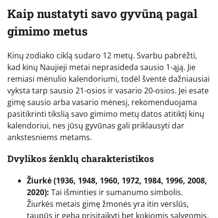
Kaip nustatyti savo gyvūną pagal
gimimo metus
Kinų zodiako ciklą sudaro 12 metų. Svarbu pabrėžti,
kad kinų Naujieji metai neprasideda sausio 1-ąją. Jie
remiasi mėnulio kalendoriumi, todėl šventė dažniausiai
vyksta tarp sausio 21-osios ir vasario 20-osios. Jei esate
gimę sausio arba vasario mėnesį, rekomenduojama
pasitikrinti tikslią savo gimimo metų datos atitiktį kinų
kalendoriui, nes jūsų gyvūnas gali priklausyti dar
ankstesniems metams.
Dvylikos ženklų charakteristikos
Žiurkė (1936, 1948, 1960, 1972, 1984, 1996, 2008,
2020):
Tai išminties ir sumanumo simbolis.
Žiurkės metais gimę žmonės yra itin verslūs,
taupūs ir geba prisitaikyti bet kokiomis sąlygomis.