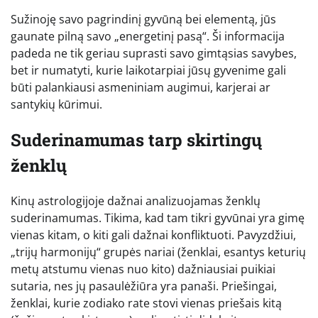
Sužinoję savo pagrindinį gyvūną bei elementą, jūs
gaunate pilną savo „energetinį pasą“. Ši informacija
padeda ne tik geriau suprasti savo gimtąsias savybes,
bet ir numatyti, kurie laikotarpiai jūsų gyvenime gali
būti palankiausi asmeniniam augimui, karjerai ar
santykių kūrimui.
Suderinamumas tarp skirtingų
ženklų
Kinų astrologijoje dažnai analizuojamas ženklų
suderinamumas. Tikima, kad tam tikri gyvūnai yra gimę
vienas kitam, o kiti gali dažnai konfliktuoti. Pavyzdžiui,
„trijų harmonijų“ grupės nariai (ženklai, esantys keturių
metų atstumu vienas nuo kito) dažniausiai puikiai
sutaria, nes jų pasaulėžiūra yra panaši. Priešingai,
ženklai, kurie zodiako rate stovi vienas priešais kitą