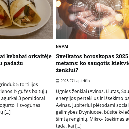
NAMAI
ai kebabai orkaitėje
Sveikatos horoskopas 2025
iu padažu
metams: ko saugotis kiekv
ženklui?
2025 27 Lapkričio
indui: 5 tortilijos
štienos ½ gūžės baltųjų
Ugnies ženklai (Avinas, Liūtas, Šau
i agurkai 3 pomidorai
energijos perteklius ir išsekimo p
 jogurto 1 svogūnas
Avinas. Jupiteriui plėtodami socia
ių […]
galimybes Dvyniuose, būsite kvieč
šimtą renginių. Mikro-išsekimas a
tada, kai […]