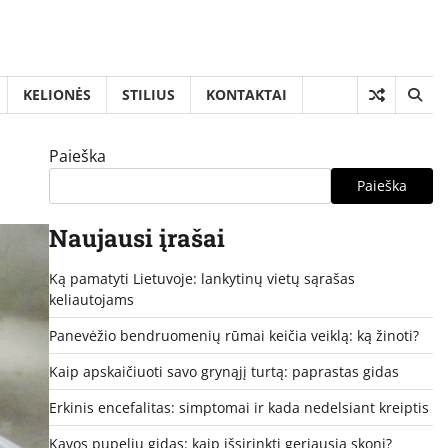
KELIONĖS
STILIUS
KONTAKTAI
Paieška
Paieška
Naujausi įrašai
Ką pamatyti Lietuvoje: lankytinų vietų sąrašas
keliautojams
Panevėžio bendruomenių rūmai keičia veiklą: ką žinoti?
Kaip apskaičiuoti savo grynąjį turtą: paprastas gidas
Erkinis encefalitas: simptomai ir kada nedelsiant kreiptis
Kavos pupelių gidas: kaip išsirinkti geriausią skonį?