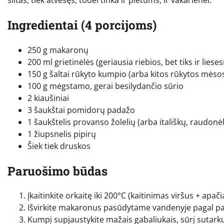
Ingredientai (4 porcijoms)
250 g makaronų
200 ml grietinėlės (geriausia riebios, bet tiks ir liese
150 g šaltai rūkyto kumpio (arba kitos rūkytos mėso
100 g mėgstamo, gerai besilydančio sūrio
2 kiaušiniai
3 šaukštai pomidorų padažo
1 šaukštelis provanso žolelių (arba itališkų, raudonėl
1 žiupsnelis pipirų
Šiek tiek druskos
Paruošimo būdas
Įkaitinkite orkaitę iki 200°C (kaitinimas viršus + apačia
Išvirkite makaronus pasūdytame vandenyje pagal pakuo
Kumpį supjaustykite mažais gabaliukais, sūrį sutarku