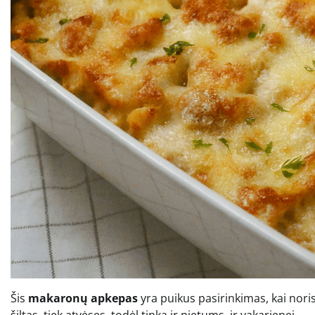
Šis
makaronų apkepas
yra puikus pasirinkimas, kai noris
šiltas, tiek atvėsęs, todėl tinka ir pietums, ir vakarienei.