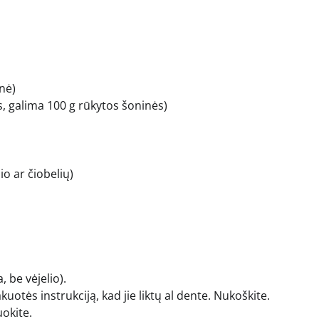
snė)
s, galima 100 g rūkytos šoninės)
io ar čiobelių)
, be vėjelio).
tės instrukciją, kad jie liktų al dente. Nukoškite.
okite.