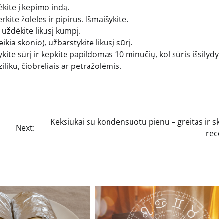
kite į kepimo indą.
rkite žoleles ir pipirus. Išmaišykite.
 uždėkite likusį kumpį.
ia skonio), užbarstykite likusį sūrį.
kite sūrį ir kepkite papildomas 10 minučių, kol sūris išsilydy
iliku, čiobreliais ar petražolėmis.
Keksiukai su kondensuotu pienu – greitas ir 
Next:
rec