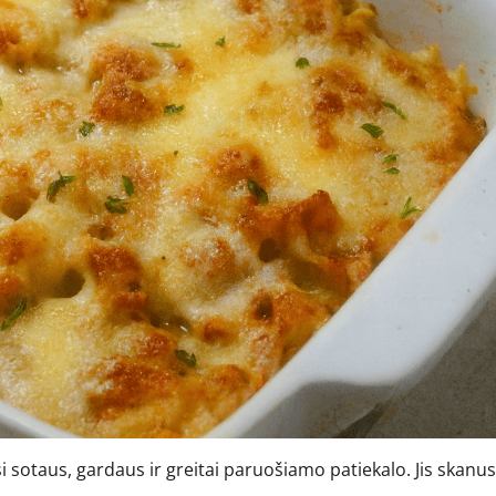
i sotaus, gardaus ir greitai paruošiamo patiekalo. Jis skanus