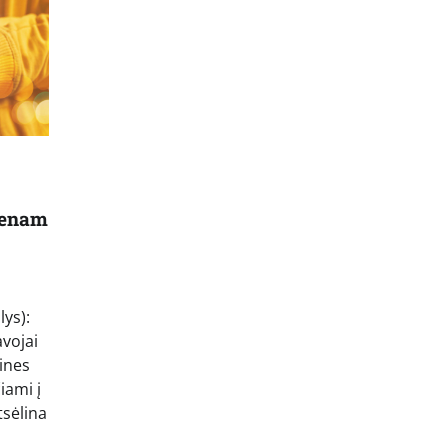
ienam
lys):
avojai
lines
iami į
tsėlina