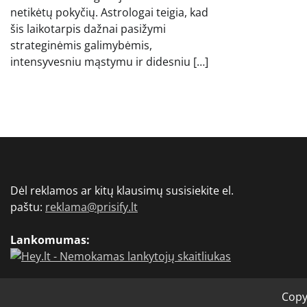
netikėtų pokyčių. Astrologai teigia, kad
šis laikotarpis dažnai pasižymi
strateginėmis galimybėmis,
intensyvesniu mąstymu ir didesniu […]
Dėl reklamos ar kitų klausimų susisiekite el.
paštu:
reklama@prisify.lt
Lankomumas:
Copy