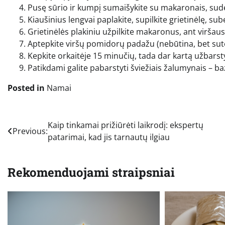
Pusę sūrio ir kumpį sumaišykite su makaronais, sudė
Kiaušinius lengvai paplakite, supilkite grietinėlę, sube
Grietinėlės plakiniu užpilkite makaronus, ant viršaus
Aptepkite viršų pomidorų padažu (nebūtina, bet suteik
Kepkite orkaitėje 15 minučių, tada dar kartą užbarsty
Patikdami galite pabarstyti šviežiais žalumynais – baz
Posted in
Namai
Navigacija
Kaip tinkamai prižiūrėti laikrodį: ekspertų
Previous:
patarimai, kad jis tarnautų ilgiau
tarp
įrašų
Rekomenduojami straipsniai