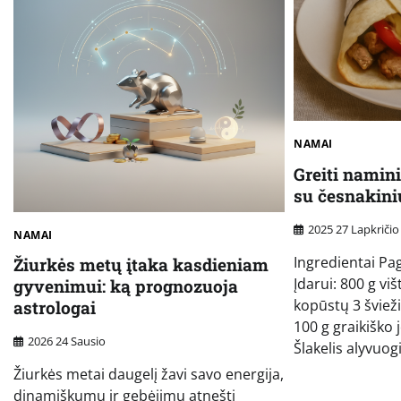
NAMAI
Greiti namini
su česnakin
2025 27 Lapkričio
NAMAI
Ingredientai Pagr
Žiurkės metų įtaka kasdieniam
Įdarui: 800 g vi
gyvenimui: ką prognozuoja
kopūstų 3 šviež
astrologai
100 g graikiško
2026 24 Sausio
Šlakelis alyvuog
Žiurkės metai daugelį žavi savo energija,
dinamiškumu ir gebėjimu atnešti