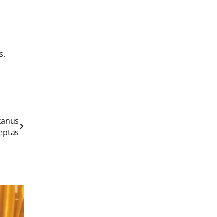
s.
skanus
eptas