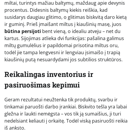
miltai, turintys mažiau baltymų, maždaug apie devynis
procentus. Didesnis baltymų kiekis reiškia, kad
susidarys daugiau glitimo, o glitimas biskvitą daro kietą
ir guminį. Prieš įmaišant miltus į kiaušinių masę, juos
būtina persijoti
bent vieną, o idealiu atveju – net du
kartus. Sijojimas atlieka dvi funkcijas: pašalina galimus
miltų gumulėlius ir papildomai prisotina miltus oru,
todėl jie tampa lengvesni ir lengviau įsimaišo į trapią
kiaušinių putą nesuardydami jos subtilios struktūros.
Reikalingas inventorius ir
pasiruošimas kepimui
Geram rezultatui neužtenka tik produktų, svarbu ir
tinkamai paruošti darbo įrankiai. Biskvito tešla yra labai
gležna ir laukti nemėgsta – vos tik ją sumaišius, ji turi
nedelsiant keliauti į orkaitę. Todėl viską pasiruošti reikia
iš anksto.