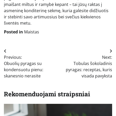
įmaišant miltus ir ramybė kepant – tai jūsų raktas į
asmeninę konditerinę sėkmę, kuria galėsite didžiuotis
ir stebinti savo artimuosius bei svečius kiekvienos
šventės metu.
Posted in
Maistas
Navigacija
Previous:
Next:
tarp
Obuolių pyragas su
Tobulas šokoladinis
įrašų
kondensuotu pienu:
pyragas: receptas, kuris
skanesnio nerasite
visada pavyksta
Rekomenduojami straipsniai