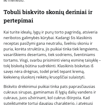
iki mėnesio.
Tobuli biskvito skonių deriniai ir
pertepimai
Kai turite idealų, lygų ir purų torto pagrindą, atsiveria
neribotos galimybės kūrybai. Kadangi šis klasikinis
receptas pasižymi gana neutraliu, švelniu skoniu ir
puria, korėta struktūra, jis puikiai tinka tiek lengviems,
vasariškiems desertams, tiek sodriems, šventiniams
tortams. Visgi, svarbu prisiminti vieną esminę taisyklę –
tokį biskvitą būtina sudrėkinti. Klasikinis biskvitas iš
savęs nėra drėgnas, todėl prieš tepant kremą,
kiekvieną sluoksnį reikėtų kruopščiai sulaistyti.
Biskvito drėkinimui puikiai tinka pats paprasčiausias
cukraus sirupas, gaminamas iš lygių dalių vandens ir
cukraus, juos užvirinant, kol cukrus ištirpsta. Kad
suteiktumėte tortui daugiau charakterio, į atvėsusį