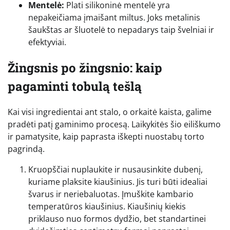
Mentelė:
Plati silikoninė mentelė yra
nepakeičiama įmaišant miltus. Joks metalinis
šaukštas ar šluotelė to nepadarys taip švelniai ir
efektyviai.
Žingsnis po žingsnio: kaip
pagaminti tobulą tešlą
Kai visi ingredientai ant stalo, o orkaitė kaista, galime
pradėti patį gaminimo procesą. Laikykitės šio eiliškumo
ir pamatysite, kaip paprasta iškepti nuostabų torto
pagrindą.
Kruopščiai nuplaukite ir nusausinkite dubenį,
kuriame plaksite kiaušinius. Jis turi būti idealiai
švarus ir neriebaluotas. Įmuškite kambario
temperatūros kiaušinius. Kiaušinių kiekis
priklauso nuo formos dydžio, bet standartinei