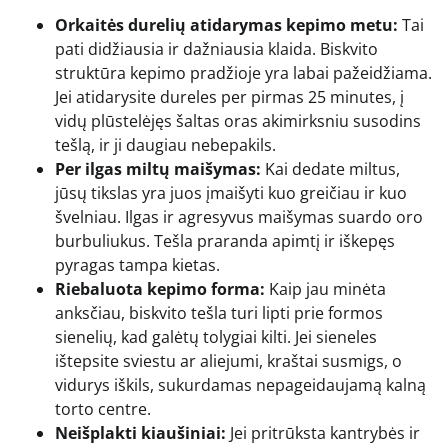
Orkaitės durelių atidarymas kepimo metu:
Tai
pati didžiausia ir dažniausia klaida. Biskvito
struktūra kepimo pradžioje yra labai pažeidžiama.
Jei atidarysite dureles per pirmas 25 minutes, į
vidų plūstelėjęs šaltas oras akimirksniu susodins
tešlą, ir ji daugiau nebepakils.
Per ilgas miltų maišymas:
Kai dedate miltus,
jūsų tikslas yra juos įmaišyti kuo greičiau ir kuo
švelniau. Ilgas ir agresyvus maišymas suardo oro
burbuliukus. Tešla praranda apimtį ir iškepęs
pyragas tampa kietas.
Riebaluota kepimo forma:
Kaip jau minėta
anksčiau, biskvito tešla turi lipti prie formos
sienelių, kad galėtų tolygiai kilti. Jei sieneles
ištepsite sviestu ar aliejumi, kraštai susmigs, o
vidurys iškils, sukurdamas nepageidaujamą kalną
torto centre.
Neišplakti kiaušiniai:
Jei pritrūksta kantrybės ir