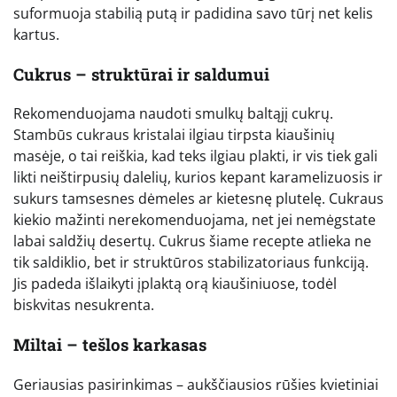
suformuoja stabilią putą ir padidina savo tūrį net kelis
kartus.
Cukrus – struktūrai ir saldumui
Rekomenduojama naudoti smulkų baltąjį cukrų.
Stambūs cukraus kristalai ilgiau tirpsta kiaušinių
masėje, o tai reiškia, kad teks ilgiau plakti, ir vis tiek gali
likti neištirpusių dalelių, kurios kepant karamelizuosis ir
sukurs tamsesnes dėmeles ar kietesnę plutelę. Cukraus
kiekio mažinti nerekomenduojama, net jei nemėgstate
labai saldžių desertų. Cukrus šiame recepte atlieka ne
tik saldiklio, bet ir struktūros stabilizatoriaus funkciją.
Jis padeda išlaikyti įplaktą orą kiaušiniuose, todėl
biskvitas nesukrenta.
Miltai – tešlos karkasas
Geriausias pasirinkimas – aukščiausios rūšies kvietiniai