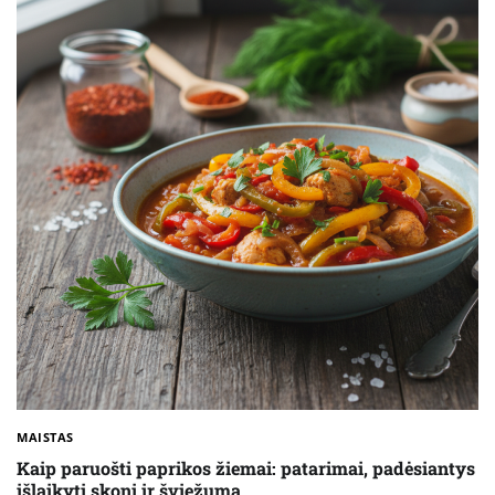
MAISTAS
Kaip paruošti paprikos žiemai: patarimai, padėsiantys
išlaikyti skonį ir šviežumą