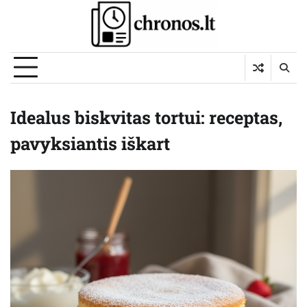
Skip
to
content
Idealus biskvitas tortui: receptas,
pavyksiantis iškart