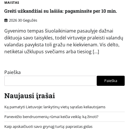
MAISTAS
Greiti užkandžiai su lašiša: pagaminsite per 10 min.
2026 30 Gegužės
Gyvenimo tempas šiuolaikiniame pasaulyje dažnai
diktuoja savo taisykles, todėl virtuvėje praleisti valandų
valandas pavyksta toli gražu ne kiekvienam. Vis dėlto,
netikėtai užklupus svečiams arba tiesiog […]
Paieška
Paieška
Naujausi įrašai
Ką pamatyti Lietuvoje: lankytinų vietų sąrašas keliautojams
Panevėžio bendruomenių rūmai keičia veiklą: ką žinoti?
Kaip apskaičiuoti savo grynąjį turtą: paprastas gidas