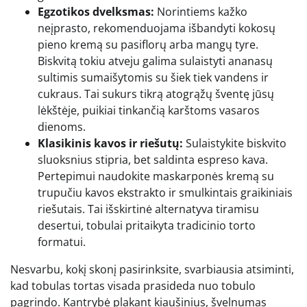
Egzotikos dvelksmas:
Norintiems kažko
neįprasto, rekomenduojama išbandyti kokosų
pieno kremą su pasiflorų arba mangų tyre.
Biskvitą tokiu atveju galima sulaistyti ananasų
sultimis sumaišytomis su šiek tiek vandens ir
cukraus. Tai sukurs tikrą atogrąžų šventę jūsų
lėkštėje, puikiai tinkančią karštoms vasaros
dienoms.
Klasikinis kavos ir riešutų:
Sulaistykite biskvito
sluoksnius stipria, bet saldinta espreso kava.
Pertepimui naudokite maskarponės kremą su
trupučiu kavos ekstrakto ir smulkintais graikiniais
riešutais. Tai išskirtinė alternatyva tiramisu
desertui, tobulai pritaikyta tradicinio torto
formatui.
Nesvarbu, kokį skonį pasirinksite, svarbiausia atsiminti,
kad tobulas tortas visada prasideda nuo tobulo
pagrindo. Kantrybė plakant kiaušinius, švelnumas