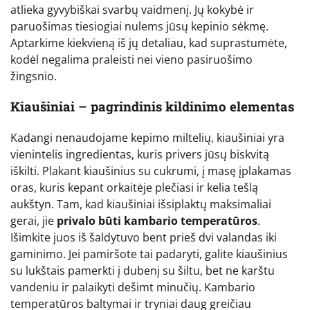
atlieka gyvybiškai svarbų vaidmenį. Jų kokybė ir
paruošimas tiesiogiai nulems jūsų kepinio sėkmę.
Aptarkime kiekvieną iš jų detaliau, kad suprastumėte,
kodėl negalima praleisti nei vieno pasiruošimo
žingsnio.
Kiaušiniai – pagrindinis kildinimo elementas
Kadangi nenaudojame kepimo miltelių, kiaušiniai yra
vienintelis ingredientas, kuris privers jūsų biskvitą
iškilti. Plakant kiaušinius su cukrumi, į masę įplakamas
oras, kuris kepant orkaitėje plečiasi ir kelia tešlą
aukštyn. Tam, kad kiaušiniai išsiplaktų maksimaliai
gerai, jie
privalo būti kambario temperatūros
.
Išimkite juos iš šaldytuvo bent prieš dvi valandas iki
gaminimo. Jei pamiršote tai padaryti, galite kiaušinius
su lukštais pamerkti į dubenį su šiltu, bet ne karštu
vandeniu ir palaikyti dešimt minučių. Kambario
temperatūros baltymai ir tryniai daug greičiau