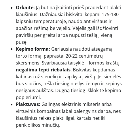
Orkaitė:
Ją būtina įkaitinti prieš pradedant plakti
kiaušinius. Dažniausiai biskvitai kepami 175-180
laipsnių temperatūroje, naudojant viršaus ir
apačios režimą be vėjelio. Vėjelis gali išdžiovinti
paviršių per greitai arba nupūsti tešlą į vieną
pusę.
Kepimo forma:
Geriausia naudoti atsegamą
torto formą, paprastai 20-22 centimetrų
skersmens. Svarbiausia taisyklė – formos kraštų
negalima tepti riebalais
. Biskvitas kepdamas
kabinasi už sienelių ir taip kyla į viršų. Jei sienelės
bus slidžios, tešla tiesiog nuslys žemyn ir kepinys
nesigaus aukštas. Dugną tiesiog išklokite kepimo
popieriumi.
Plaktuvas:
Galingas elektrinis mikseris arba
virtuvinis kombainas labai palengvins darbą, nes
kiaušinius reikės plakti ilgai, kartais net iki
penkiolikos minučių.