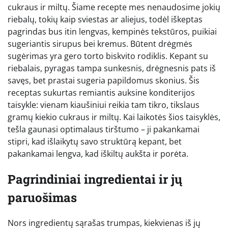
cukraus ir miltų. Šiame recepte mes nenaudosime jokių
riebalų, tokių kaip sviestas ar aliejus, todėl iškeptas
pagrindas bus itin lengvas, kempinės tekstūros, puikiai
sugeriantis sirupus bei kremus. Būtent drėgmės
sugėrimas yra gero torto biskvito rodiklis. Kepant su
riebalais, pyragas tampa sunkesnis, drėgnesnis pats iš
savęs, bet prastai sugeria papildomus skonius. Šis
receptas sukurtas remiantis auksine konditerijos
taisykle: vienam kiaušiniui reikia tam tikro, tikslaus
gramų kiekio cukraus ir miltų. Kai laikotės šios taisyklės,
tešla gaunasi optimalaus tirštumo – ji pakankamai
stipri, kad išlaikytų savo struktūrą kepant, bet
pakankamai lengva, kad iškiltų aukšta ir porėta.
Pagrindiniai ingredientai ir jų
paruošimas
Nors ingredientų sąrašas trumpas, kiekvienas iš jų