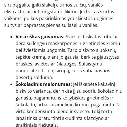
sirupą galite įpilti šlakelį citrinos sulčių, vanilės
ekstrakto, ar net mėgstamo likerio. Jei tortas skirtas
vaikams, puikus pasirinkimas yra skiestos uogienės
sultys ar paprastas pienas su lašeliu vanilės.
Vasariškas gaivumas:
Šviesus biskvitas tobulai
dera su lengvu maskarponės ir grietinėlės kremu
bei šviežiomis uogomis. Tarp biskvito sluoksnių
tepkite kremą, o ant jo gausiai berkite pjaustytas
braškes, avietes ar šilauoges. Sulaistymui
naudokite citrininį sirupą, kuris subalansuos
desertų saldumą.
Šokoladinis malonumas:
Jei iškepėte kakavinį
biskvito variantą, derinkite jį su sodriu šokoladiniu
ganašu, pagamintu iš kokybiškos grietinėlės ir
šokolado, arba karameliniu kremu, pagamintu iš
virto kondensuoto pieno ir sviesto. Tokį tortą
labai tinka praturtinti skrudintais lazdyno ar
graikiniais riešutais.