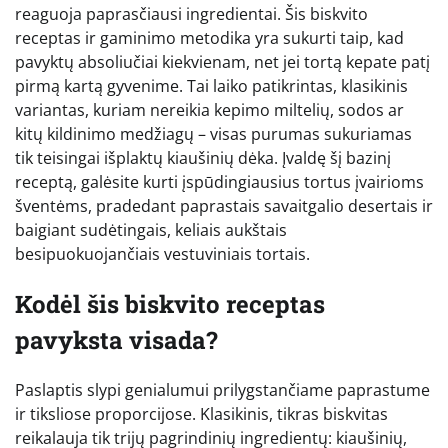
reaguoja paprasčiausi ingredientai. Šis biskvito
receptas ir gaminimo metodika yra sukurti taip, kad
pavyktų absoliučiai kiekvienam, net jei tortą kepate patį
pirmą kartą gyvenime. Tai laiko patikrintas, klasikinis
variantas, kuriam nereikia kepimo miltelių, sodos ar
kitų kildinimo medžiagų – visas purumas sukuriamas
tik teisingai išplaktų kiaušinių dėka. Įvaldę šį bazinį
receptą, galėsite kurti įspūdingiausius tortus įvairioms
šventėms, pradedant paprastais savaitgalio desertais ir
baigiant sudėtingais, keliais aukštais
besipuokuojančiais vestuviniais tortais.
Kodėl šis biskvito receptas
pavyksta visada?
Paslaptis slypi genialumui prilygstančiame paprastume
ir tiksliose proporcijose. Klasikinis, tikras biskvitas
reikalauja tik trijų pagrindinių ingredientų: kiaušinių,