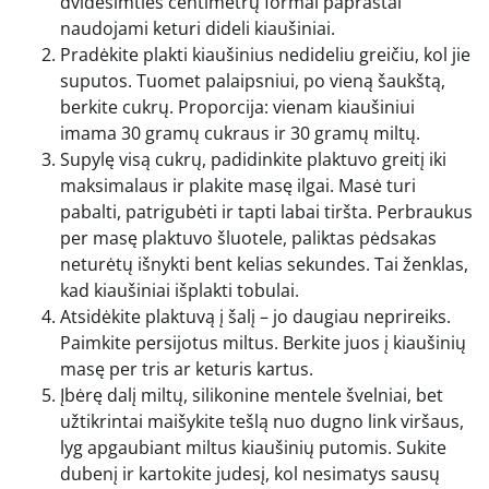
dvidešimties centimetrų formai paprastai
naudojami keturi dideli kiaušiniai.
Pradėkite plakti kiaušinius nedideliu greičiu, kol jie
suputos. Tuomet palaipsniui, po vieną šaukštą,
berkite cukrų. Proporcija: vienam kiaušiniui
imama 30 gramų cukraus ir 30 gramų miltų.
Supylę visą cukrų, padidinkite plaktuvo greitį iki
maksimalaus ir plakite masę ilgai. Masė turi
pabalti, patrigubėti ir tapti labai tiršta. Perbraukus
per masę plaktuvo šluotele, paliktas pėdsakas
neturėtų išnykti bent kelias sekundes. Tai ženklas,
kad kiaušiniai išplakti tobulai.
Atsidėkite plaktuvą į šalį – jo daugiau neprireiks.
Paimkite persijotus miltus. Berkite juos į kiaušinių
masę per tris ar keturis kartus.
Įbėrę dalį miltų, silikonine mentele švelniai, bet
užtikrintai maišykite tešlą nuo dugno link viršaus,
lyg apgaubiant miltus kiaušinių putomis. Sukite
dubenį ir kartokite judesį, kol nesimatys sausų