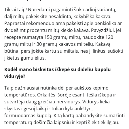
Tikrai taip! Norėdami pagaminti šokoladinį variantą,
dalį miltų pakeiskite nesaldinta, kokybiška kakava.
Paprastai rekomenduojama pakeisti apie penkiolika ar
dvidešimt procentų miltų kiekio kakava. Pavyzdžiui, jei
recepte numatyta 150 gramų miltų, naudokite 120
gramų miltų ir 30 gramų kakavos miltelių. Kakavą
būtinai persijokite kartu su miltais, nes ji linkusi sušokti
į kietus gumulėlius.
Kodėl mano biskvitas iškepė su dideliu kupolu
viduryje?
Taip dažniausiai nutinka dėl per aukštos kepimo
temperatūros. Orkaitės išorėje esanti tešla iškepa ir
sutvirtėja daug greičiau nei vidurys. Vidurys lieka
skystas ilgesnį laiką ir toliau kyla aukštyn,
formuodamas kupolą. Kitą kartą pabandykite sumažinti
temperatūrą dešimčia laipsnių ir kepti šiek tiek ilgiau.