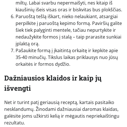
miltų. Labai svarbu nepermaišyti, nes kitaip iš
kiaušinių išeis visas oras ir biskvitas bus plokščias.
Paruoštą tešlą iškart, nieko nelaukiant, atsargiai
perpilkite į paruoštą kepimo formą. Paviršių galite
šiek tiek palyginti mentele, tačiau nepurtykite ir
nedaužykite formos į stalą – taip prarasite sunkiai
įplaktą orą.
Pašaukite formą į įkaitintą orkaitę ir kepkite apie
35-40 minučių. Tikslus laikas priklausys nuo jūsų
orkaitės ir formos dydžio.
Dažniausios klaidos ir kaip jų
išvengti
Net ir turint patį geriausią receptą, kartais pasitaiko
nesklandumų. Žinodami dažniausiai daromas klaidas,
galėsite joms užkirsti kelią ir mėgautis nepriekaištingu
rezultatu.