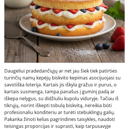
Daugeliui pradedančiųjų ar net jau šiek tiek patirties
turinčių namų kepėjų biskvito kepimas asocijuojasi su
savotiška loterija. Kartais jis iškyla gražus ir purus, o
kartais susmenga, tampa panašus į guminį padą ar
iškepa nelygus, su didžiuliu kupolu viduryje. Tačiau iš
tikrųjų, norint iškepti tobulą biskvitą, nereikia būti
profesionaliu konditeriu ar turėti stebuklingų galių.
Pakanka žinoti kelias pagrindines taisykles, naudoti
teisingas proporcijas ir suprasti, kaip tarpusavyje