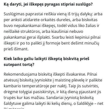
Ką daryti, jei iškepęs pyragas stipriai suslūgo?
Suslūgimas paprastai reiškia vieną iš trijų dalykų: arba
per anksti atidarėte orkaitės dureles, arba biskvitas
buvo nepakankamai iškepęs, todėl vidus liko žalias ir
neišlaikė struktūros, arba kiaušiniai nebuvo
pakankamai gerai išplakti. Svarbu leisti kepiniui pilnai
iškepti ir po to palikti jį formoje bent dešimt minučių
prieš išimant.
Kiek laiko galiu laikyti iškeptą biskvitą prieš
sutepant tortą?
Rekomenduojama biskvitą iškepti išvakarėse. Pilnai
atvėsusį biskvitą įvyniokite į maistinę plėvelę ir palikite
kambario temperatūroje per naktį. Taip jis sutvirtės,
drėgmė tolygiai pasiskirstys, ir kitą dieną pjaustant jis
trupės kur kas mažiau. Sandariai įvyniotą biskvitą
šaldytuve galima laikyti iki kelių dienų, o šaldiklyje – net