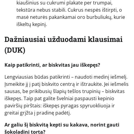
kiaušinius su cukrumi plakate per trumpai,
tekstūra nebus stabili. Cukrus nespės ištirpti, o
masė neturės pakankamai oro burbuliukų, kurie
iškeltų kepinį.
Dažniausiai užduodami klausimai
(DUK)
Kaip patikrinti, ar biskvitas jau iškepęs?
Lengviausias būdas patikrinti – naudoti medinį iešmelį.
Įsmeikite jį į patį biskvito centrą ir ištraukite. Jei iešmelis
sausas, be prikibusių šlapių tešlos trupinių – biskvitas
iškepęs. Taip pat galite švelniai paspausti kepinio
paviršių pirštais: iškepęs pyragas spyruokliuoja ir
greitai grįžta į pradinę padėtį.
Ar galiu šį biskvitą kepti su kakava, norint gauti
šokoladinį tortą?