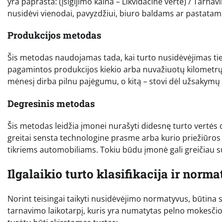
yra paprasta: (Įsigijimo kaina – Likvidacinė vertė) / Tarnavi
nusidėvi vienodai, pavyzdžiui, biuro baldams ar pastatam
Produkcijos metodas
Šis metodas naudojamas tada, kai turto nusidėvėjimas ti
pagamintos produkcijos kiekio arba nuvažiuotų kilometrų.
mėnesį dirba pilnu pajėgumu, o kitą – stovi dėl užsakymų 
Degresinis metodas
Šis metodas leidžia įmonei nurašyti didesnę turto vertės d
greitai sensta technologine prasme arba kurio priežiūros k
tikriems automobiliams. Tokiu būdu įmonė gali greičiau susi
Ilgalaikio turto klasifikacija ir norm
Norint teisingai taikyti nusidėvėjimo normatyvus, būtina s
tarnavimo laikotarpį, kuris yra numatytas pelno mokesčio 