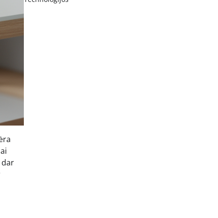
nėra
iai
, dar
r
s