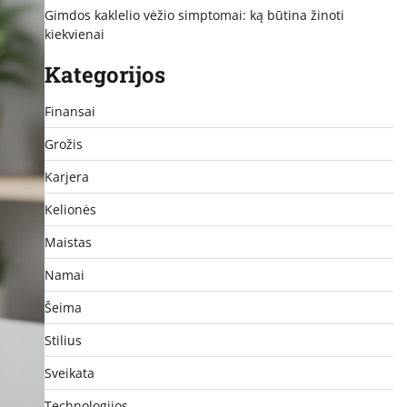
Gimdos kaklelio vėžio simptomai: ką būtina žinoti
kiekvienai
Kategorijos
Finansai
Grožis
Karjera
Kelionės
Maistas
Namai
Šeima
Stilius
Sveikata
Technologijos