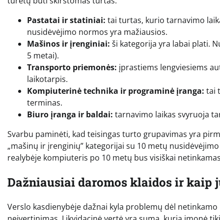
turėtų būti skirstomas turtas:
Pastatai ir statiniai:
tai turtas, kurio tarnavimo laik
nusidėvėjimo normos yra mažiausios.
Mašinos ir įrenginiai:
ši kategorija yra labai plati. 
5 metai).
Transporto priemonės:
įprastiems lengviesiems au
laikotarpis.
Kompiuterinė technika ir programinė įranga:
tai 
terminas.
Biuro įranga ir baldai:
tarnavimo laikas svyruoja tar
Svarbu paminėti, kad teisingas turto grupavimas yra pirmo
„mašinų ir įrenginių” kategorijai su 10 metų nusidėvėjimo 
realybėje kompiuteris po 10 metų bus visiškai netinkama
Dažniausiai daromos klaidos ir kaip j
Verslo kasdienybėje dažnai kyla problemų dėl netinkamo po
neįvertinimas. Likvidacinė vertė yra suma, kurią įmonė tikis