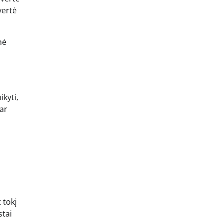
vertė
nė
kyti,
ar
 tokį
stai