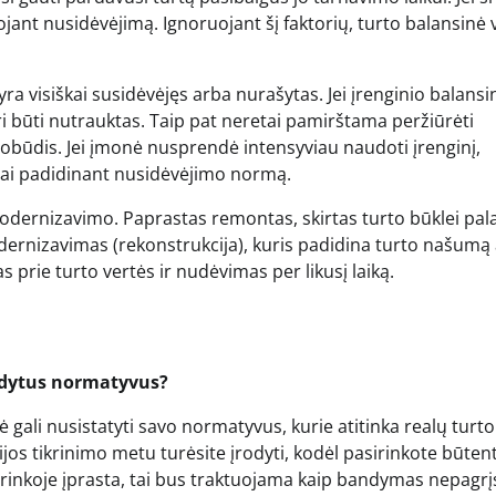
iuojant nusidėvėjimą. Ignoruojant šį faktorių, turto balansinė 
yra visiškai susidėvėjęs arba nurašytas. Jei įrenginio balansi
uri būti nutrauktas. Taip pat neretai pamirštama peržiūrėti
pobūdis. Jei įmonė nusprendė intensyviau naudoti įrenginį,
amai padidinant nusidėvėjimo normą.
modernizavimo. Paprastas remontas, skirtas turto būklei palai
ernizavimas (rekonstrukcija), kuris padidina turto našumą 
s prie turto vertės ir nudėvimas per likusį laiką.
odytus normatyvus?
ali nusistatyti savo normatyvus, kurie atitinka realų turto
os tikrinimo metu turėsite įrodyti, kodėl pasirinkote būtent
ei rinkoje įprasta, tai bus traktuojama kaip bandymas nepagrį