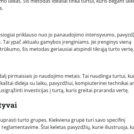
mo laikas. Šis metodas idealiai tinka turtui, kuris bėgant laik
s.
esiogiai priklauso nuo jo panaudojimo intensyvumo, pavyzdž
 Tai ypač aktualu gamybos įrenginiams. Jei įrenginys vieną
trūkumo, šis metodas geriausiai atspindi tikrąją turto vertę.
alį pirmaisiais jo naudojimo metais. Tai naudinga turtui, ku
aštai didėja su laiku, pavyzdžiui, kompiuterinei technikai a
grąžinti investicijas į turtą, kuris greitai praranda vertę.
atyvai
uprasti turto grupes. Kiekviena grupė turi savo specifinį
reglamentavime. Štai keletas pavyzdžių, kurie iliustruoja, k