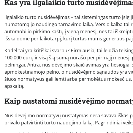
Kas yra ilgalaikio turto nusidėvėjimas
Ilgalaikio turto nusidėvėjimas – tai sistemingas turto įsi
numatomą jo naudingo tarnavimo laiką. Verslo kalba tai r
automobilio pirkimo kaštų į vieną mėnesį, nes tai iškreip
išskaidome per laikotarpį, kurį turtas mums generuos pa
Kodėl tai yra kritiškai svarbu? Pirmiausia, tai leidžia teis
100 000 eurų ir visą šią sumą nurašo per pirmąjį mėnesį, pop
pelningai. Antra, nusidėvėjimo skaičiavimas yra tiesiogi
apmokestinamojo pelno, o nusidėvėjimo sąnaudos yra viena
šiuos normatyvus gali lemti arba permokėtus mokesčius, 
apskaitą.
Kaip nustatomi nusidėvėjimo normat
Nusidėvėjimo normatyvų nustatymas nėra savavališkas pro
privalo patvirtinti turto naudojimo laiką. Pagrindiniai veiksn