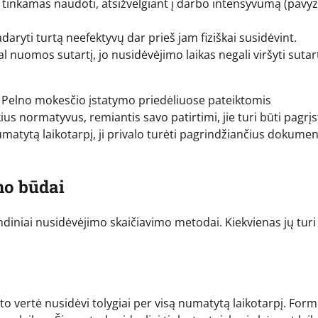
iks tinkamas naudoti, atsižvelgiant į darbo intensyvumą (pavyz
aryti turtą neefektyvų dar prieš jam fiziškai susidėvint.
 nuomos sutartį, jo nusidėvėjimo laikas negali viršyti sutar
u Pelno mokesčio įstatymo priedėliuose pateiktomis
us normatyvus, remiantis savo patirtimi, jie turi būti pagrįst
numatytą laikotarpį, ji privalo turėti pagrindžiančius dokumen
mo būdai
ndiniai nusidėvėjimo skaičiavimo metodai. Kiekvienas jų turi
rto vertė nusidėvi tolygiai per visą numatytą laikotarpį. Form