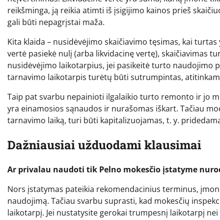
reikšminga, ją reikia atimti iš įsigijimo kainos prieš skaič
gali būti nepagrįstai maža.
Kita klaida – nusidėvėjimo skaičiavimo tęsimas, kai turtas 
vertė pasiekė nulį (arba likvidacinę vertę), skaičiavimas t
nusidėvėjimo laikotarpius, jei pasikeitė turto naudojimo 
tarnavimo laikotarpis turėtų būti sutrumpintas, atitink
Taip pat svarbu nepainioti ilgalaikio turto remonto ir jo 
yra einamosios sąnaudos ir nurašomas iškart. Tačiau mod
tarnavimo laiką, turi būti kapitalizuojamas, t. y. pridedama
Dažniausiai užduodami klausimai
Ar privalau naudoti tik Pelno mokesčio įstatyme nur
Nors įstatymas pateikia rekomendacinius terminus, įmonė g
naudojimą. Tačiau svarbu suprasti, kad mokesčių inspekcij
laikotarpį. Jei nustatysite gerokai trumpesnį laikotarpį n