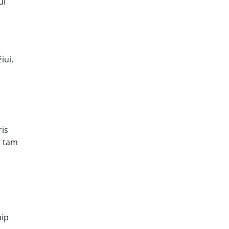
ui
iui,
ris
r tam
aip