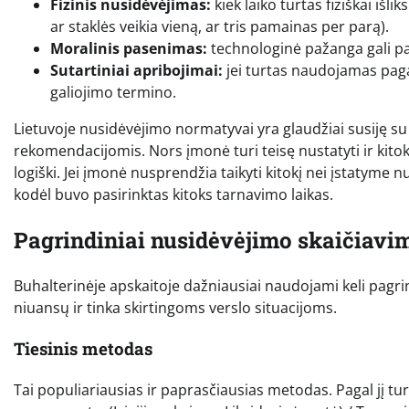
Fizinis nusidėvėjimas:
kiek laiko turtas fiziškai išl
ar staklės veikia vieną, ar tris pamainas per parą).
Moralinis pasenimas:
technologinė pažanga gali pad
Sutartiniai apribojimai:
jei turtas naudojamas pagal
galiojimo termino.
Lietuvoje nusidėvėjimo normatyvai yra glaudžiai susiję s
rekomendacijomis. Nors įmonė turi teisę nustatyti ir kitoki
logiški. Jei įmonė nusprendžia taikyti kitokį nei įstatyme 
kodėl buvo pasirinktas kitoks tarnavimo laikas.
Pagrindiniai nusidėvėjimo skaičiavi
Buhalterinėje apskaitoje dažniausiai naudojami keli pagri
niuansų ir tinka skirtingoms verslo situacijoms.
Tiesinis metodas
Tai populiariausias ir paprasčiausias metodas. Pagal jį tu