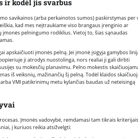
 ir kodėl jis svarbus
gijimo savikainos (arba perkainotos sumos) paskirstymas per 
eiškia, kad mes neįtraukiame viso brangaus įrenginio ar
tų įmonės pelningumo rodiklius. Vietoj to, šias sąnaudas
jamas.
ingai apskaičiuoti įmonės pelną. Jei įmonė įsigyja gamybos lini
ieriuje ji atrodys nuostolinga, nors realiai ji gali dirbti
ai susijęs su mokesčių planavimu. Pelno mokestis skaičiuoja
s iš veiksnių, mažinančių šį pelną. Todėl klaidos skaičiuo
arba VMI patikrinimų metu kylančias baudas už neteisingą
yvai
cesas. Įmonės vadovybė, remdamasi tam tikrais kriterijais
iai, į kuriuos reikia atsižvelgti: