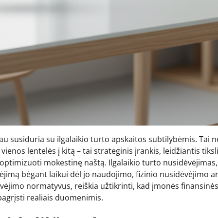
au susiduria su ilgalaikio turto apskaitos subtilybėmis. Tai 
nos lentelės į kitą – tai strateginis įrankis, leidžiantis tiksl
ir optimizuoti mokestinę naštą. Ilgalaikio turto nusidėvėjimas
jimą bėgant laikui dėl jo naudojimo, fizinio nusidėvėjimo a
ėvėjimo normatyvus, reiškia užtikrinti, kad įmonės finansinė
pagrįsti realiais duomenimis.