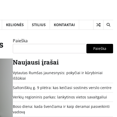
KELIONĖS
STILIUS
KONTAKTAI
Paieška
s
Paieška
Naujausi įrašai
Vytautas Rumšas jaunesnysis: pokyčiai ir kūrybiniai
iššūkiai
Saltoniškių g. 9 plėtra: kas keičiasi sostinės verslo centre
Verkių regioninis parkas: lankytinos vietos savaitgaliui
Boso diena: kada švenčiama ir kaip deramai pasveikinti
vadovą