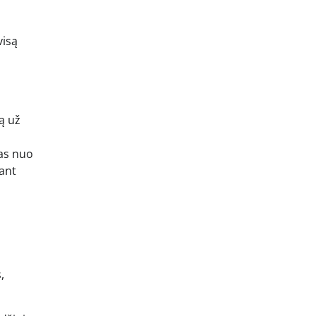
visą
ją už
mas nuo
jant
,