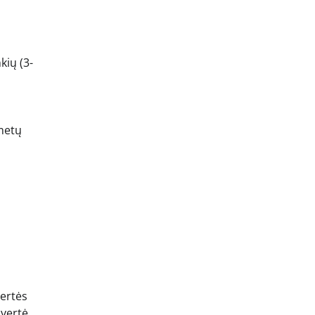
kių (3-
 metų
vertės
 vertė