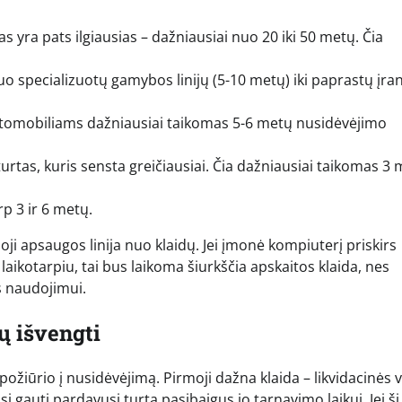
as yra pats ilgiausias – dažniausiai nuo 20 iki 50 metų. Čia
Nuo specializuotų gamybos linijų (5-10 metų) iki paprastų įran
tomobiliams dažniausiai taikomas 5-6 metų nusidėvėjimo
turtas, kuris sensta greičiausiai. Čia dažniausiai taikomas 3
p 3 ir 6 metų.
ji apsaugos linija nuo klaidų. Jei įmonė kompiuterį priskirs
laikotarpiu, tai bus laikoma šiurkščia apskaitos klaida, nes
s naudojimui.
ų išvengti
žiūrio į nusidėvėjimą. Pirmoji dažna klaida – likvidacinės 
i gauti pardavusi turtą pasibaigus jo tarnavimo laikui. Jei ši