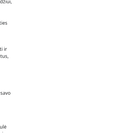
džiui,
ties
i ir
tus,
 savo
ulė