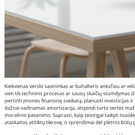
Kiekvienas verslo savininkas ar buhalteris anksčiau ar vėli
vien tik techninis procesas ar sausų skaičių stumdymas iš vie
įvertinti įmonės finansinę sveikatą, planuoti investicijas 
dažnai vadinamas amortizacija, atspindi turto vertės mažė
moralinio pasenimo. Suprasti, kaip teisingai taikyti nusid
ataskaitos atitiktų tikrovę, o sprendimai dėl plėtros būtų 