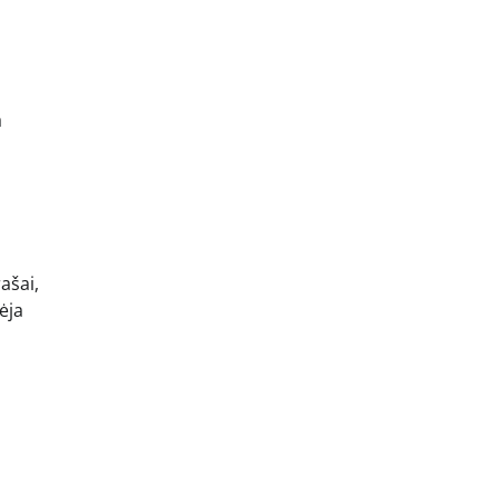
a
ašai,
ėja