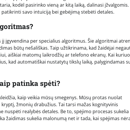
ia, kodėl pasirinko vieną ar kitą laiką, dalinasi įžvalgomis.
atikrinti savo intuiciją bei gebėjimą stebėti detales.
lgoritmas?
jį įgyvendina per specialius algoritmus. Šie algoritmai atre
aidimas būtų nešališkas. Taip užtikrinama, kad žaidėjai negau
iui, aiškiai matomų laikrodžių ar telefono ekranų. Kai kuriu
us, kad automatiškai nustatytų tikslų laiką, palygindamas s
aip patinka spėti?
tskleidžia, kaip veikia mūsų smegenys. Mūsų protas nuolat
 kryptį, žmonių drabužius. Tai tarsi mažas kognityvinis
ime nuspėti realybės detales. Be to, spėjimo procesas sukelia
a žaidimas sukelia malonumą net ir tada, kai spėjimas nėr