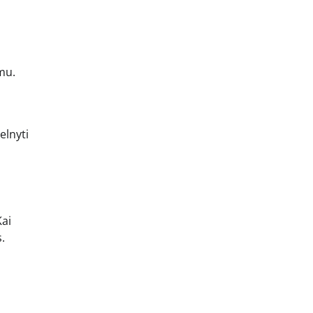
mu.
elnyti
Kai
.