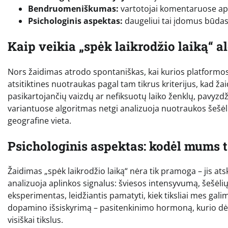
Bendruomeniškumas:
vartotojai komentaruose aptar
Psichologinis aspektas:
daugeliui tai įdomus būdas p
Kaip veikia „spėk laikrodžio laiką“ a
Nors žaidimas atrodo spontaniškas, kai kurios platformos 
atsitiktines nuotraukas pagal tam tikrus kriterijus, kad ž
pasikartojančių vaizdų ar nefiksuotų laiko ženklų, pavyzdž
variantuose algoritmas netgi analizuoja nuotraukos šešėli
geografine vieta.
Psichologinis aspektas: kodėl mums t
Žaidimas „spėk laikrodžio laiką“ nėra tik pramoga – jis a
analizuoja aplinkos signalus: šviesos intensyvumą, šešėlių
eksperimentas, leidžiantis pamatyti, kiek tiksliai mes gal
dopamino išsiskyrimą – pasitenkinimo hormoną, kurio dėk
visiškai tikslus.