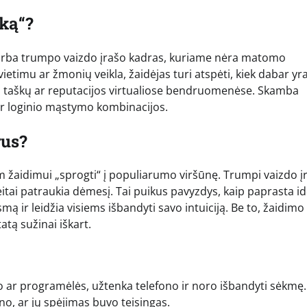
iką“?
 arba trumpo vaizdo įrašo kadras, kuriame nėra matomo
ietimu ar žmonių veikla, žaidėjas turi atspėti, kiek dabar yr
au taškų ar reputacijos virtualiose bendruomenėse. Skamba
o ir loginio mąstymo kombinacijos.
rus?
iam žaidimui „sprogti“ į populiarumo viršūnę. Trumpi vaizdo įr
itai patraukia dėmesį. Tai puikus pavyzdys, kaip paprasta id
ą ir leidžia visiems išbandyti savo intuiciją. Be to, žaidimo
atą sužinai iškart.
o ar programėlės, užtenka telefono ir noro išbandyti sėkmę.
no, ar jų spėjimas buvo teisingas.