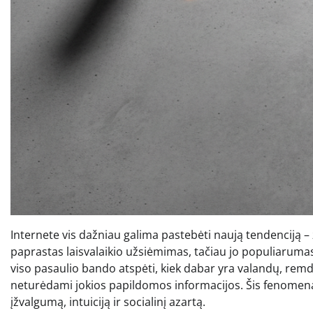
Internete vis dažniau galima pastebėti naują tendenciją – ž
paprastas laisvalaikio užsiėmimas, tačiau jo populiarumas s
viso pasaulio bando atspėti, kiek dabar yra valandų, remd
neturėdami jokios papildomos informacijos. Šis fenomenas 
įžvalgumą, intuiciją ir socialinį azartą.