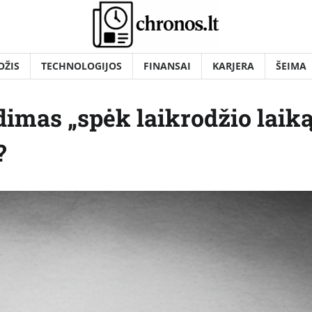
OŽIS
TECHNOLOGIJOS
FINANSAI
KARJERA
ŠEIMA
dimas „spėk laikrodžio laiką
?