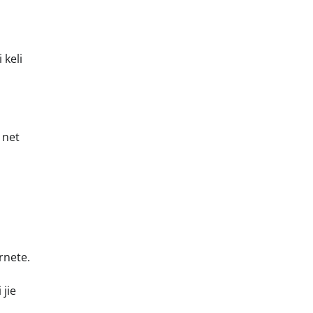
 keli
 net
rnete.
 jie