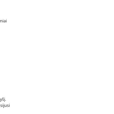
niai
yšį.
sijusi