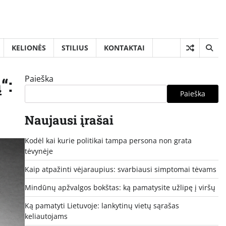
KELIONĖS
STILIUS
KONTAKTAI
Paieška
“:
Paieška
Naujausi įrašai
Kodėl kai kurie politikai tampa persona non grata
tėvynėje
Kaip atpažinti vėjaraupius: svarbiausi simptomai tėvams
Mindūnų apžvalgos bokštas: ką pamatysite užlipę į viršų
Ką pamatyti Lietuvoje: lankytinų vietų sąrašas
keliautojams