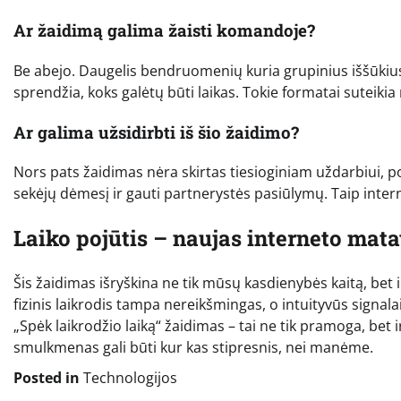
Ar žaidimą galima žaisti komandoje?
Be abejo. Daugelis bendruomenių kuria grupinius iššūkius
sprendžia, koks galėtų būti laikas. Tokie formatai suteiki
Ar galima užsidirbti iš šio žaidimo?
Nors pats žaidimas nėra skirtas tiesioginiam uždarbiui, popu
sekėjų dėmesį ir gauti partnerystės pasiūlymų. Taip inte
Laiko pojūtis – naujas interneto mat
Šis žaidimas išryškina ne tik mūsų kasdienybės kaitą, bet i
fizinis laikrodis tampa nereikšmingas, o intuityvūs signala
„Spėk laikrodžio laiką“ žaidimas – tai ne tik pramoga, be
smulkmenas gali būti kur kas stipresnis, nei manėme.
Posted in
Technologijos