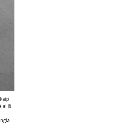
 kaip
jai iš
ungia