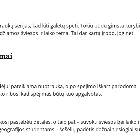
aukų serijas, kad kiti galėtų spėti. Tokiu būdu gimsta kūrybi
indžiamos šviesos ir laiko tema. Tai dar kartą įrodo, jog net
imai
idėjui pateikiama nuotrauka, o po spėjimo iškart parodoma
aiko ribos, kad spėjimas būtų kuo apgalvotas.
osi pastebėti detales, o taip pat – suvokti šviesos bei laiko r
eografijos studentams – šešėlių padėtis dažnai tiesiogiai su