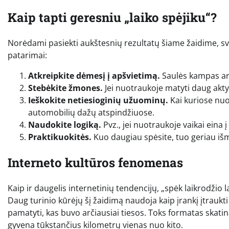
Kaip tapti geresniu „laiko spėjiku“?
Norėdami pasiekti aukštesnių rezultatų šiame žaidime, svar
patarimai:
Atkreipkite dėmesį į apšvietimą.
Saulės kampas ar še
Stebėkite žmones.
Jei nuotraukoje matyti daug akt
Ieškokite netiesioginių užuominų.
Kai kuriose nuot
automobilių dažų atspindžiuose.
Naudokite logiką.
Pvz., jei nuotraukoje vaikai eina į
Praktikuokitės.
Kuo daugiau spėsite, tuo geriau išm
Interneto kultūros fenomenas
Kaip ir daugelis internetinių tendencijų, „spėk laikrodžio 
Daug turinio kūrėjų šį žaidimą naudoja kaip įrankį įtraukt
pamatyti, kas buvo arčiausiai tiesos. Toks formatas skatina d
gyvena tūkstančius kilometrų vienas nuo kito.