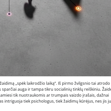
aidimą „spėk laikrodžio laiką“. Iš pirmo žvilgsnio tai atrodo
parčiai auga ir tampa tikru socialinių tinklų reiškiniu. Žaidė
amiesi tik nuotraukomis ar trumpais vaizdo įrašais, dažnai
intriguoja tiek psichologus, tiek žaidimų kūrėjus, nes jis j