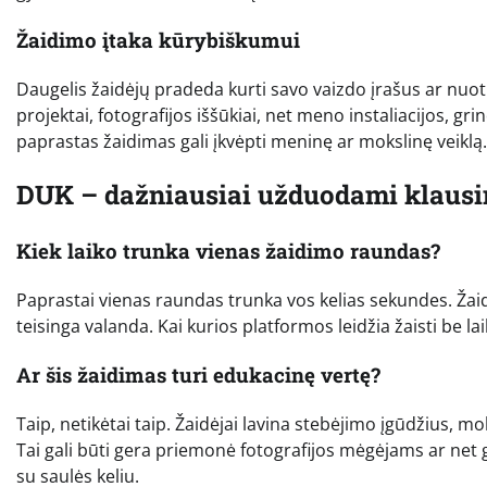
Žaidimo įtaka kūrybiškumui
Daugelis žaidėjų pradeda kurti savo vaizdo įrašus ar nuotr
projektai, fotografijos iššūkiai, net meno instaliacijos, gr
paprastas žaidimas gali įkvėpti meninę ar mokslinę veiklą.
DUK – dažniausiai užduodami klaus
Kiek laiko trunka vienas žaidimo raundas?
Paprastai vienas raundas trunka vos kelias sekundes. Ža
teisinga valanda. Kai kurios platformos leidžia žaisti be l
Ar šis žaidimas turi edukacinę vertę?
Taip, netikėtai taip. Žaidėjai lavina stebėjimo įgūdžius, mok
Tai gali būti gera priemonė fotografijos mėgėjams ar net g
su saulės keliu.