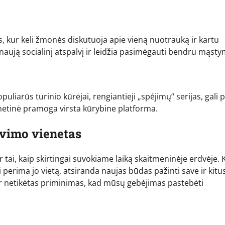
, kur keli žmonės diskutuoja apie vieną nuotrauką ir kartu
a naują socialinį atspalvį ir leidžia pasimėgauti bendru mąsty
liarūs turinio kūrėjai, rengiantieji „spėjimų“ serijas, gali p
rnetinė pramoga virsta kūrybine platforma.
avimo vienetas
r tai, kaip skirtingai suvokiame laiką skaitmeninėje erdvėje. 
i perima jo vietą, atsiranda naujas būdas pažinti save ir kitus
t ir netikėtas priminimas, kad mūsų gebėjimas pastebėti