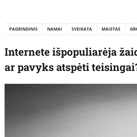
Skip
to
content
PAGRINDINIS
NAMAI
SVEIKATA
MAISTAS
GR
Internete išpopuliarėja žai
ar pavyks atspėti teisingai