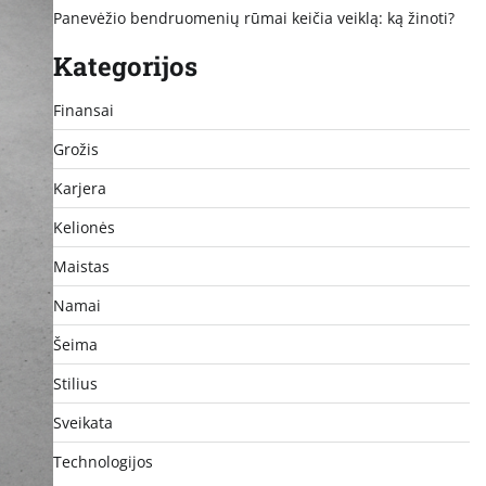
Panevėžio bendruomenių rūmai keičia veiklą: ką žinoti?
Kategorijos
Finansai
Grožis
Karjera
Kelionės
Maistas
Namai
Šeima
Stilius
Sveikata
Technologijos