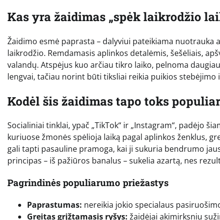
Kas yra žaidimas „spėk laikrodžio la
Žaidimo esmė paprasta – dalyviui pateikiama nuotrauka
laikrodžio. Remdamasis aplinkos detalėmis, šešėliais, apšv
valandų. Atspėjus kuo arčiau tikro laiko, pelnoma daugi
lengvai, tačiau norint būti tiksliai reikia puikios stebėjim
Kodėl šis žaidimas tapo toks populia
Socialiniai tinklai, ypač „TikTok“ ir „Instagram“, padėjo š
kuriuose žmonės spėlioja laiką pagal aplinkos ženklus, gre
gali tapti pasauline pramoga, kai ji sukuria bendrumo jausm
principas – iš pažiūros banalus – sukelia azartą, nes rezult
Pagrindinės populiarumo priežastys
Paprastumas:
nereikia jokio specialaus pasiruošim
Greitas grįžtamasis ryšys:
žaidėjai akimirksniu suži