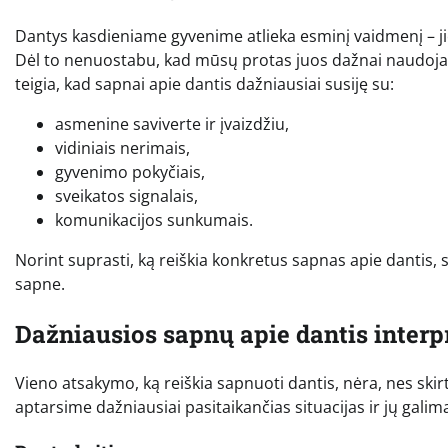
Dantys kasdieniame gyvenime atlieka esminį vaidmenį – jie 
Dėl to nenuostabu, kad mūsų protas juos dažnai naudoja k
teigia, kad sapnai apie dantis dažniausiai susiję su:
asmenine saviverte ir įvaizdžiu,
vidiniais nerimais,
gyvenimo pokyčiais,
sveikatos signalais,
komunikacijos sunkumais.
Norint suprasti, ką reiškia konkretus sapnas apie dantis, sv
sapne.
Dažniausios sapnų apie dantis interp
Vieno atsakymo, ką reiškia sapnuoti dantis, nėra, nes skir
aptarsime dažniausiai pasitaikančias situacijas ir jų galim