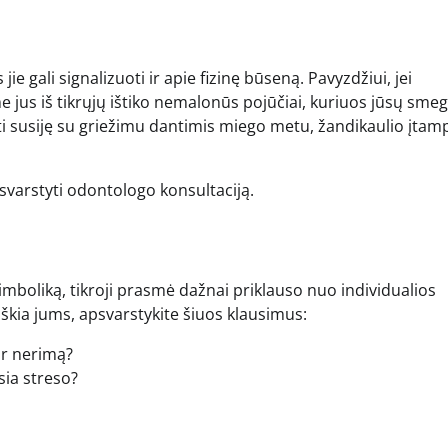
ie gali signalizuoti ir apie fizinę būseną. Pavyzdžiui, jei
jus iš tikrųjų ištiko nemalonūs pojūčiai, kuriuos jūsų sme
ūti susiję su griežimu dantimis miego metu, žandikaulio įtam
apsvarstyti odontologo konsultaciją.
imboliką, tikroji prasmė dažnai priklauso nuo individualios
iškia jums, apsvarstykite šiuos klausimus:
ar nerimą?
sia streso?