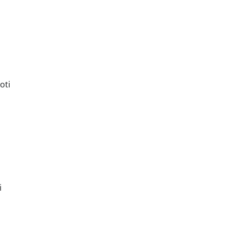
oti
i