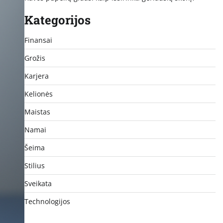
Kategorijos
Finansai
Grožis
Karjera
Kelionės
Maistas
Namai
Šeima
Stilius
Sveikata
Technologijos