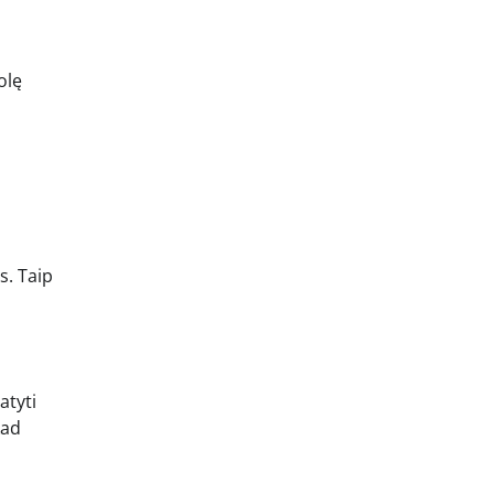
olę
s. Taip
atyti
kad