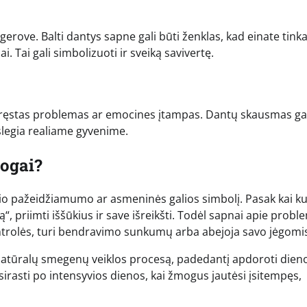
 gerove. Balti dantys sapne gali būti ženklas, kad einate tin
iai. Tai gali simbolizuoti ir sveiką savivertę.
pręstas problemas ar emocines įtampas. Dantų skausmas gal
slegia realiame gyvenime.
logai?
nio pažeidžiamumo ar asmeninės galios simbolį. Pasak kai ku
, priimti iššūkius ir save išreikšti. Todėl sapnai apie probl
trolės, turi bendravimo sunkumų arba abejoja savo jėgomi
į natūralų smegenų veiklos procesą, padedantį apdoroti dien
atsirasti po intensyvios dienos, kai žmogus jautėsi įsitempęs,