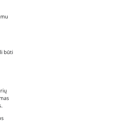
kamu
i būti
rių
emas
s.
os