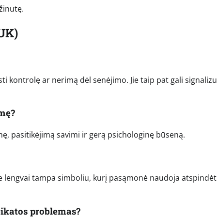
žinutę.
UK)
 kontrolę ar nerimą dėl senėjimo. Jie taip pat gali signalizu
smę?
kmę, pasitikėjimą savimi ir gerą psichologinę būseną.
ie lengvai tampa simboliu, kurį pasąmonė naudoja atspindėt
eikatos problemas?