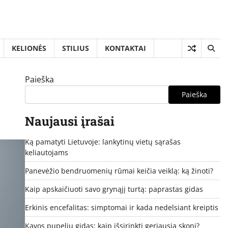
KELIONĖS
STILIUS
KONTAKTAI
Paieška
Paieška
Naujausi įrašai
Ką pamatyti Lietuvoje: lankytinų vietų sąrašas
keliautojams
Panevėžio bendruomenių rūmai keičia veiklą: ką žinoti?
Kaip apskaičiuoti savo grynąjį turtą: paprastas gidas
Erkinis encefalitas: simptomai ir kada nedelsiant kreiptis
Kavos pupelių gidas: kaip išsirinkti geriausią skonį?