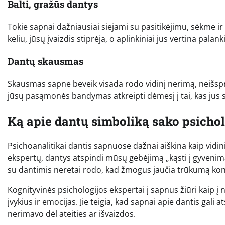
Balti, gražūs dantys
Tokie sapnai dažniausiai siejami su pasitikėjimu, sėkme ir
keliu, jūsų įvaizdis stiprėja, o aplinkiniai jus vertina palank
Dantų skausmas
Skausmas sapne beveik visada rodo vidinį nerimą, neišs
jūsų pasąmonės bandymas atkreipti dėmesį į tai, kas jus 
Ką apie dantų simboliką sako psicho
Psichoanalitikai dantis sapnuose dažnai aiškina kaip vidi
ekspertų, dantys atspindi mūsų gebėjimą „kąsti į gyvenimą“
su dantimis neretai rodo, kad žmogus jaučia trūkumą kon
Kognityvinės psichologijos ekspertai į sapnus žiūri kaip 
įvykius ir emocijas. Jie teigia, kad sapnai apie dantis gali 
nerimavo dėl ateities ar išvaizdos.