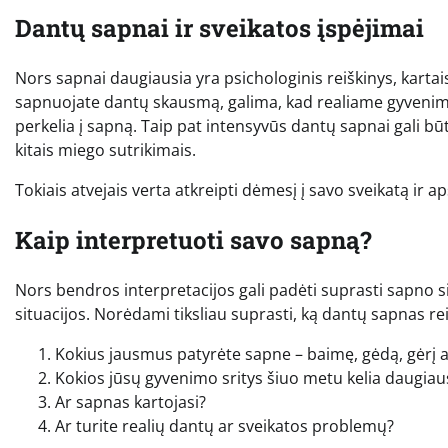
Dantų sapnai ir sveikatos įspėjimai
Nors sapnai daugiausia yra psichologinis reiškinys, kartais j
sapnuojate dantų skausmą, galima, kad realiame gyvenime 
perkelia į sapną. Taip pat intensyvūs dantų sapnai gali b
kitais miego sutrikimais.
Tokiais atvejais verta atkreipti dėmesį į savo sveikatą ir 
Kaip interpretuoti savo sapną?
Nors bendros interpretacijos gali padėti suprasti sapno s
situacijos. Norėdami tiksliau suprasti, ką dantų sapnas re
Kokius jausmus patyrėte sapne – baimę, gėdą, gėrį 
Kokios jūsų gyvenimo sritys šiuo metu kelia daugiau
Ar sapnas kartojasi?
Ar turite realių dantų ar sveikatos problemų?