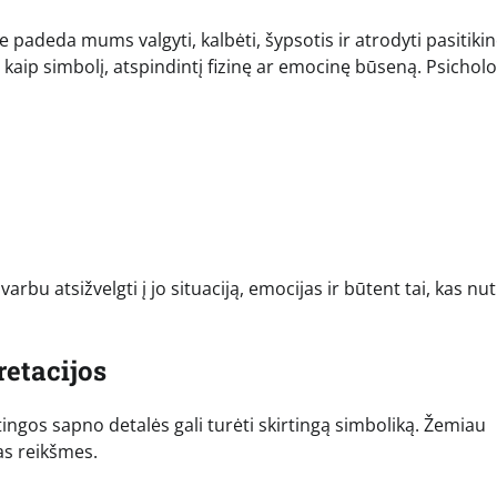
padeda mums valgyti, kalbėti, šypsotis ir atrodyti pasitikinč
aip simbolį, atspindintį fizinę ar emocinę būseną. Psicholo
arbu atsižvelgti į jo situaciją, emocijas ir būtent tai, kas nut
retacijos
tingos sapno detalės gali turėti skirtingą simboliką. Žemiau
as reikšmes.