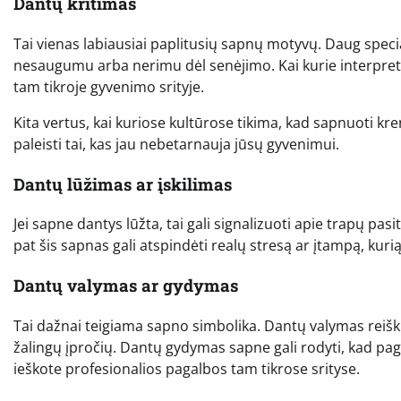
Dantų kritimas
Tai vienas labiausiai paplitusių sapnų motyvų. Daug specia
nesaugumu arba nerimu dėl senėjimo. Kai kurie interpret
tam tikroje gyvenimo srityje.
Kita vertus, kai kuriose kultūrose tikima, kad sapnuoti kre
paleisti tai, kas jau nebetarnauja jūsų gyvenimui.
Dantų lūžimas ar įskilimas
Jei sapne dantys lūžta, tai gali signalizuoti apie trapų pas
pat šis sapnas gali atspindėti realų stresą ar įtampą, kurią
Dantų valymas ar gydymas
Tai dažnai teigiama sapno simbolika. Dantų valymas reiški
žalingų įpročių. Dantų gydymas sapne gali rodyti, kad paga
ieškote profesionalios pagalbos tam tikrose srityse.