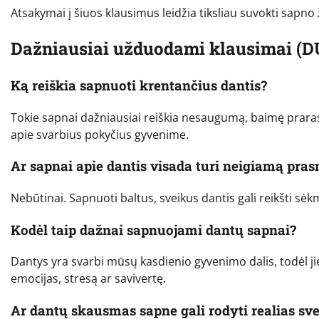
Atsakymai į šiuos klausimus leidžia tiksliau suvokti sapno 
Dažniausiai užduodami klausimai (D
Ką reiškia sapnuoti krentančius dantis?
Tokie sapnai dažniausiai reiškia nesaugumą, baimę prarasti
apie svarbius pokyčius gyvenime.
Ar sapnai apie dantis visada turi neigiamą pra
Nebūtinai. Sapnuoti baltus, sveikus dantis gali reikšti sė
Kodėl taip dažnai sapnuojami dantų sapnai?
Dantys yra svarbi mūsų kasdienio gyvenimo dalis, todėl j
emocijas, stresą ar savivertę.
Ar dantų skausmas sapne gali rodyti realias sv