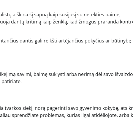
listų aiškina šį sapną kaip susijusį su netekties baime,
uoja dantų kritimą kaip ženklą, kad žmogus praranda kontr
ntančius dantis gali reikšti artėjančius pokyčius ar būtinybę
itikėjimą savimi, baimę suklysti arba nerimą dėl savo išvaizdo
 patiriate.
a tvarkos siekį, norą pagerinti savo gyvenimo kokybę, atsikr
liau sprendžiate problemas, kurias ilgai atidėliojote, arba 