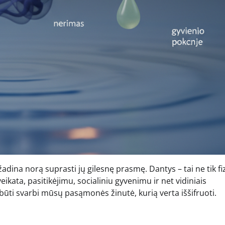
dina norą suprasti jų gilesnę prasmę. Dantys – tai ne tik fi
ikata, pasitikėjimu, socialiniu gyvenimu ir net vidiniais
būti svarbi mūsų pasąmonės žinutė, kurią verta iššifruoti.