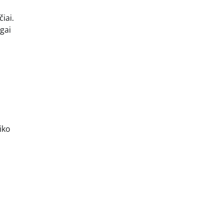
iai.
gai
iko