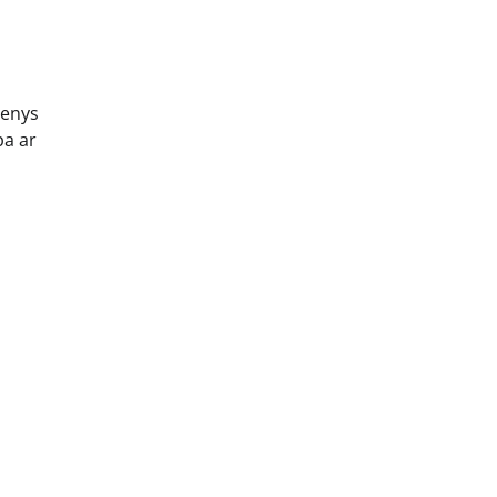
genys
pa ar