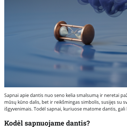
Sapnai apie dantis nuo seno kelia smalsumą ir neretai paža
mūsų kūno dalis, bet ir reikšmingas simbolis, susijęs su sve
išgyvenimais. Todėl sapnai, kuriuose matome dantis, gali 
Kodėl sapnuojame dantis?