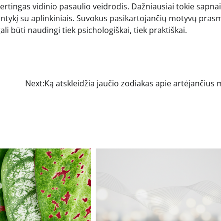
 vertingas vidinio pasaulio veidrodis. Dažniausiai tokie sapnai
santykį su aplinkiniais. Suvokus pasikartojančių motyvų pras
li būti naudingi tiek psichologiškai, tiek praktiškai.
Next:
Ką atskleidžia jaučio zodiakas apie artėjančius