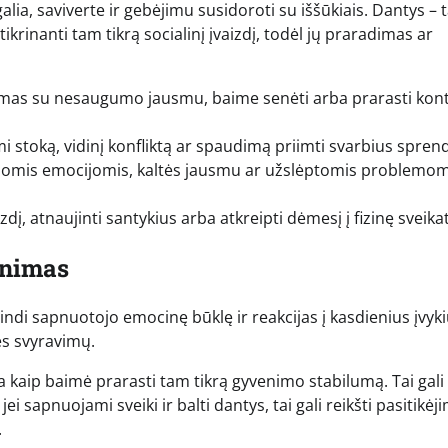
ia, saviverte ir gebėjimu susidoroti su iššūkiais. Dantys – t
tikrinanti tam tikrą socialinį įvaizdį, todėl jų praradimas ar
amas su nesaugumo jausmu, baime senėti arba prarasti kon
mi stoką, vidinį konfliktą ar spaudimą priimti svarbius spren
momis emocijomis, kaltės jausmu ar užslėptomis problemom
zdį, atnaujinti santykius arba atkreipti dėmesį į fizinę sveika
inimas
di sapnuotojo emocinę būklę ir reakcijas į kasdienius įvyki
ės svyravimų.
a kaip baimė prarasti tam tikrą gyvenimo stabilumą. Tai gali
ei sapnuojami sveiki ir balti dantys, tai gali reikšti pasitikėj
.