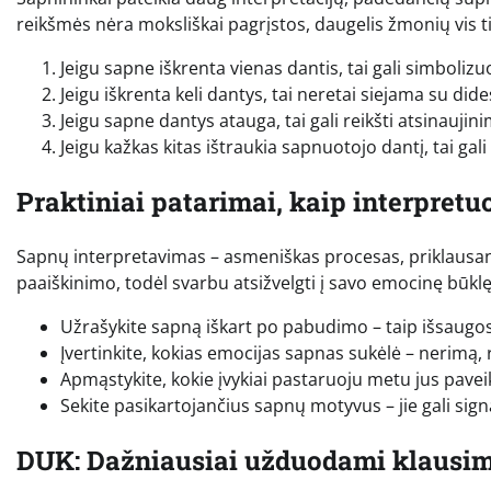
reikšmės nėra moksliškai pagrįstos, daugelis žmonių vis 
Jeigu sapne iškrenta vienas dantis, tai gali simboli
Jeigu iškrenta keli dantys, tai neretai siejama su did
Jeigu sapne dantys atauga, tai gali reikšti atsinauj
Jeigu kažkas kitas ištraukia sapnuotojo dantį, tai gal
Praktiniai patarimai, kaip interpretu
Sapnų interpretavimas – asmeniškas procesas, priklausan
paaiškinimo, todėl svarbu atsižvelgti į savo emocinę būklę i
Užrašykite sapną iškart po pabudimo – taip išsaugos
Įvertinkite, kokias emocijas sapnas sukėlė – nerimą
Apmąstykite, kokie įvykiai pastaruoju metu jus pavei
Sekite pasikartojančius sapnų motyvus – jie gali sig
DUK: Dažniausiai užduodami klausi