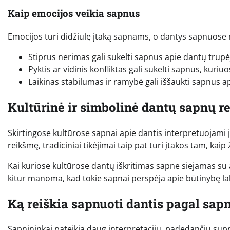
Kaip emocijos veikia sapnus
Emocijos turi didžiulę įtaką sapnams, o dantys sapnuose n
Stiprus nerimas gali sukelti sapnus apie dantų trupėj
Pyktis ar vidinis konfliktas gali sukelti sapnus, ku
Laikinas stabilumas ir ramybė gali iššaukti sapnus ap
Kultūrinė ir simbolinė dantų sapnų r
Skirtingose kultūrose sapnai apie dantis interpretuojami įv
reikšmę, tradiciniai tikėjimai taip pat turi įtakos tam, ka
Kai kuriose kultūrose dantų iškritimas sapne siejamas su a
kitur manoma, kad tokie sapnai perspėja apie būtinybę lab
Ką reiškia sapnuoti dantis pagal sap
Sapnininkai pateikia daug interpretacijų, padedančių supra