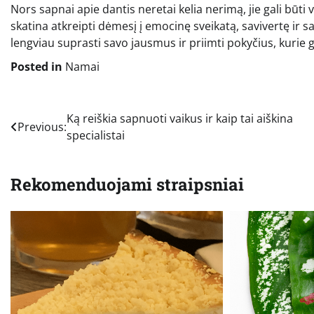
Nors sapnai apie dantis neretai kelia nerimą, jie gali būti
skatina atkreipti dėmesį į emocinę sveikatą, savivertę ir 
lengviau suprasti savo jausmus ir priimti pokyčius, kurie ga
Posted in
Namai
Navigacija
Ką reiškia sapnuoti vaikus ir kaip tai aiškina
Previous:
specialistai
tarp
įrašų
Rekomenduojami straipsniai