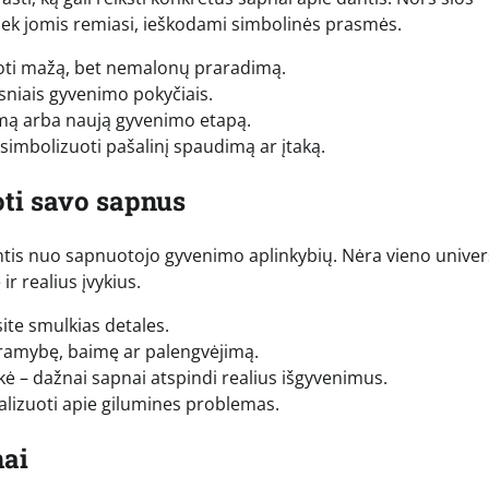
tiek jomis remiasi, ieškodami simbolinės prasmės.
zuoti mažą, bet nemalonų praradimą.
esniais gyvenimo pokyčiais.
inimą arba naują gyvenimo etapą.
i simbolizuoti pašalinį spaudimą ar įtaką.
oti savo sapnus
tis nuo sapnuotojo gyvenimo aplinkybių. Nėra vieno univer
r realius įvykius.
ite smulkias detales.
, ramybę, baimę ar palengvėjimą.
kė – dažnai sapnai atspindi realius išgyvenimus.
nalizuoti apie gilumines problemas.
mai