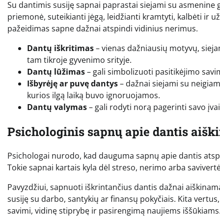
Su dantimis susiję sapnai paprastai siejami su asmenine gal
priemonė, suteikianti jėgą, leidžianti kramtyti, kalbėti ir už
pažeidimas sapne dažnai atspindi vidinius nerimus.
Dantų iškritimas
– vienas dažniausių motyvų, siej
tam tikroje gyvenimo srityje.
Dantų lūžimas
– gali simbolizuoti pasitikėjimo savi
Išbyrėję ar puvę dantys
– dažnai siejami su neigia
kurios ilgą laiką buvo ignoruojamos.
Dantų valymas
– gali rodyti norą pagerinti savo įvai
Psichologinis sapnų apie dantis aišk
Psichologai nurodo, kad dauguma sapnų apie dantis atspin
Tokie sapnai kartais kyla dėl streso, nerimo arba savivert
Pavyzdžiui, sapnuoti iškrintančius dantis dažnai aiškinam
susiję su darbo, santykių ar finansų pokyčiais. Kita vertus, j
savimi, vidinę stiprybę ir pasirengimą naujiems iššūkiams