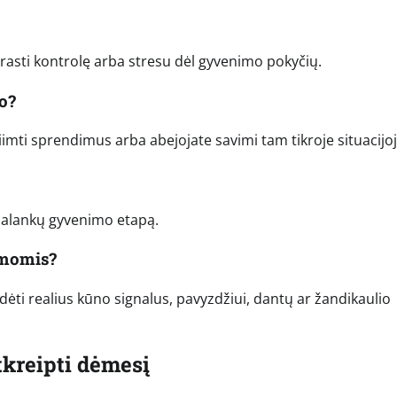
asti kontrolę arba stresu dėl gyvenimo pokyčių.
o?
iimti sprendimus arba abejojate savimi tam tikroje situacijoj
 palankų gyvenimo etapą.
emomis?
indėti realius kūno signalus, pavyzdžiui, dantų ar žandikaulio
tkreipti dėmesį