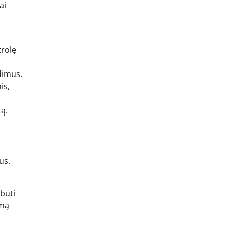
ai
trolę
dimus.
is,
tą.
us.
 būti
imą