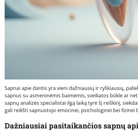
Sapnai apie dantis yra vieni dažniausių ir ryškiausių, pali
sapnus su asmeninėmis baimėmis, sveikatos būkle ar net a
sapnų analizės specialistai ilgą laiką tyrė šį reiškinį, sie
gali reikšti sapnuotojo emocinei, psichologinei bei fizinei 
Dažniausiai pasitaikančios sapnų api