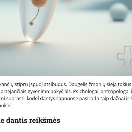
ekančių stiprų įspūdį atsibudus. Daugelis žmonių sieja tokius
rtėjančiais gyvenimo pokyčiais. Psichologai, antropologai i
kdami suprasti, kodėl dantys sapnuose pasirodo taip dažnai ir k
būklei.
e dantis reikšmės