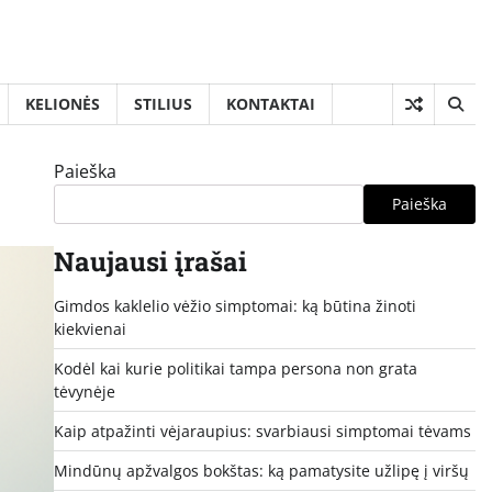
KELIONĖS
STILIUS
KONTAKTAI
Paieška
Paieška
Naujausi įrašai
Gimdos kaklelio vėžio simptomai: ką būtina žinoti
kiekvienai
Kodėl kai kurie politikai tampa persona non grata
tėvynėje
Kaip atpažinti vėjaraupius: svarbiausi simptomai tėvams
Mindūnų apžvalgos bokštas: ką pamatysite užlipę į viršų