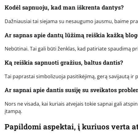
Kodėl sapnuoju, kad man iškrenta dantys?
Dažniausiai tai siejama su nesaugumo jausmu, baime prar
Ar sapnas apie dantų lūžimą reiškia kažką blog
Nebūtinai. Tai gali būti ženklas, kad patiriate spaudimą pr
Ką reiškia sapnuoti gražius, baltus dantis?
Tai paprastai simbolizuoja pasitikėjimą, gerą savijautą ir
Ar sapnai apie dantis susiję su sveikatos probl
Nors ne visada, kai kuriais atvejais tokie sapnai gali atsp
įtampą.
Papildomi aspektai, į kuriuos verta a