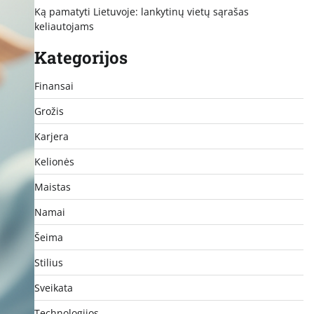
Ką pamatyti Lietuvoje: lankytinų vietų sąrašas
keliautojams
Kategorijos
Finansai
Grožis
Karjera
Kelionės
Maistas
Namai
Šeima
Stilius
Sveikata
Technologijos