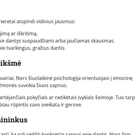
eretai atspindi vidinius jausmus:
imą ar iškritimą.
riuose dantys suspaudžiami arba jaučiamas skausmas.
ie tvarkingus, gražius dantis.
eikšmė
airiai. Nors šiuolaikinė psichologija orientuojasi į emocinę
ip žmonės suvokia šiuos sapnus.
rtėjančiais pokyčiais ar netikėtais įvykiais šeimoje. Tuo tar
iau rūpintis savo sveikata ir gerove.
nininkus
sti, ką gali reikšti konkretūs sapnai apie dantis. Nors šios