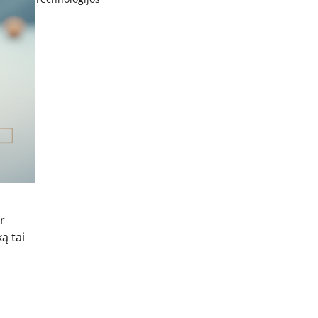
r
ą tai