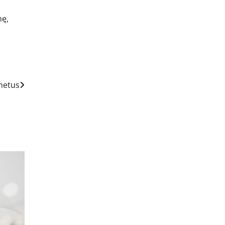
mę,
 metus