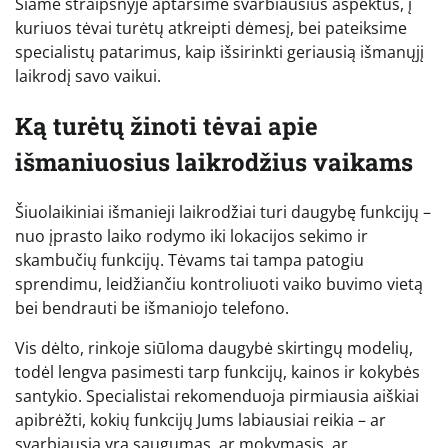
Šiame straipsnyje aptarsime svarbiausius aspektus, į
kuriuos tėvai turėtų atkreipti dėmesį, bei pateiksime
specialistų patarimus, kaip išsirinkti geriausią išmanųjį
laikrodį savo vaikui.
Ką turėtų žinoti tėvai apie
išmaniuosius laikrodžius vaikams
Šiuolaikiniai išmanieji laikrodžiai turi daugybę funkcijų –
nuo įprasto laiko rodymo iki lokacijos sekimo ir
skambučių funkcijų. Tėvams tai tampa patogiu
sprendimu, leidžiančiu kontroliuoti vaiko buvimo vietą
bei bendrauti be išmaniojo telefono.
Vis dėlto, rinkoje siūloma daugybė skirtingų modelių,
todėl lengva pasimesti tarp funkcijų, kainos ir kokybės
santykio. Specialistai rekomenduoja pirmiausia aiškiai
apibrėžti, kokių funkcijų Jums labiausiai reikia – ar
svarbiausia yra saugumas, ar mokymasis, ar