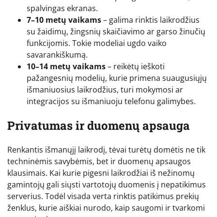
spalvingas ekranas.
7–10 metų vaikams
– galima rinktis laikrodžius
su žaidimų, žingsnių skaičiavimo ar garso žinučių
funkcijomis. Tokie modeliai ugdo vaiko
savarankiškumą.
10–14 metų vaikams
– reikėtų ieškoti
pažangesnių modelių, kurie primena suaugusiųjų
išmaniuosius laikrodžius, turi mokymosi ar
integracijos su išmaniuoju telefonu galimybes.
Privatumas ir duomenų apsauga
Renkantis išmanųjį laikrodį, tėvai turėtų domėtis ne tik
techninėmis savybėmis, bet ir duomenų apsaugos
klausimais. Kai kurie pigesni laikrodžiai iš nežinomų
gamintojų gali siųsti vartotojų duomenis į nepatikimus
serverius. Todėl visada verta rinktis patikimus prekių
ženklus, kurie aiškiai nurodo, kaip saugomi ir tvarkomi