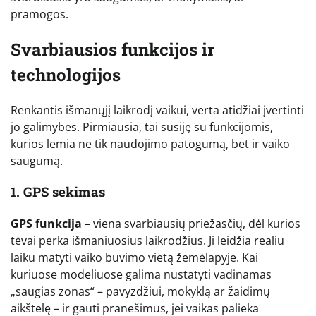
pramogos.
Svarbiausios funkcijos ir
technologijos
Renkantis išmanųjį laikrodį vaikui, verta atidžiai įvertinti
jo galimybes. Pirmiausia, tai susiję su funkcijomis,
kurios lemia ne tik naudojimo patogumą, bet ir vaiko
saugumą.
1. GPS sekimas
GPS funkcija
– viena svarbiausių priežasčių, dėl kurios
tėvai perka išmaniuosius laikrodžius. Ji leidžia realiu
laiku matyti vaiko buvimo vietą žemėlapyje. Kai
kuriuose modeliuose galima nustatyti vadinamas
„saugias zonas“ – pavyzdžiui, mokyklą ar žaidimų
aikštelę – ir gauti pranešimus, jei vaikas palieka