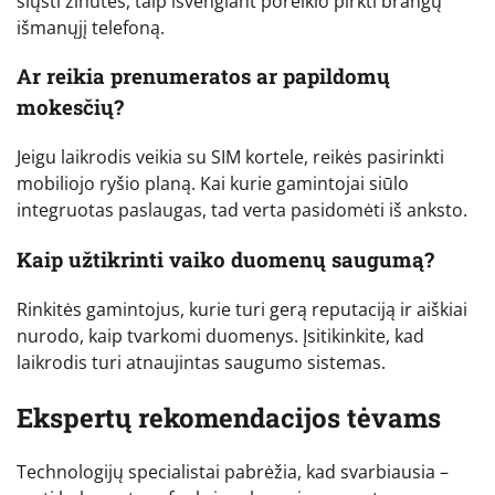
siųsti žinutes, taip išvengiant poreikio pirkti brangų
išmanųjį telefoną.
Ar reikia prenumeratos ar papildomų
mokesčių?
Jeigu laikrodis veikia su SIM kortele, reikės pasirinkti
mobiliojo ryšio planą. Kai kurie gamintojai siūlo
integruotas paslaugas, tad verta pasidomėti iš anksto.
Kaip užtikrinti vaiko duomenų saugumą?
Rinkitės gamintojus, kurie turi gerą reputaciją ir aiškiai
nurodo, kaip tvarkomi duomenys. Įsitikinkite, kad
laikrodis turi atnaujintas saugumo sistemas.
Ekspertų rekomendacijos tėvams
Technologijų specialistai pabrėžia, kad svarbiausia –