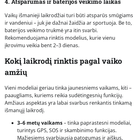
4. Atsparumas ir baterijos veikimo laikas
Vaikų išmanieji laikrodžiai turi būti atsparūs smūgiams
ir vandeniui – juk jie dažnai žaidžia ar sportuoja. Be to,
baterijos veikimo trukmė yra itin svarbi.
Rekomenduojama rinktis modelius, kurie vienu
įkrovimu veikia bent 2–3 dienas.
Kokį laikrodį rinktis pagal vaiko
amžių
Vieni modeliai geriau tinka jaunesniems vaikams, kiti –
paaugliams, kuriems reikia sudėtingesnių funkcijų.
Amžiaus aspektas yra labai svarbus renkantis tinkamą
išmanųjį laikrodį.
3–6 metų vaikams
– tinka paprastesni modeliai,
turintys GPS, SOS ir skambinimo funkcijas.
Mažiesiems svarbiausia patogumas ir aiškus,