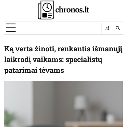
Skip
to
content
Ką verta žinoti, renkantis išmanųjį
laikrodį vaikams: specialistų
patarimai tėvams