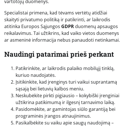
vartotojų duomenys.
Specialistai primena, kad tėvams vertėtų atidžiai
skaityti privatumo politiką ir patikrinti, ar laikrodis
atitinka Europos Sąjungos
GDPR
duomenų apsaugos
reikalavimus. Tai užtikrins, kad vaiko vietos duomenys
ar asmeninė informacija nebus panaudoti netinkamai.
Naudingi patarimai prieš perkant
Patikrinkite, ar laikrodis palaiko mobilųjį tinklą,
kuriuo naudojatės.
Įsitikinkite, kad įrenginys turi vaikui suprantamą
sąsają bei lietuvių kalbos meniu.
Neskubėkite pirkti pigiausio – kokybiški įrenginiai
užtikrina patikimumą ir ilgesnį tarnavimo laiką.
Pasidomėkite, ar gamintojas siūlo garantiją bei
programinės įrangos atnaujinimus.
Pasikalbėkite su vaiku apie saugų naudojimą –