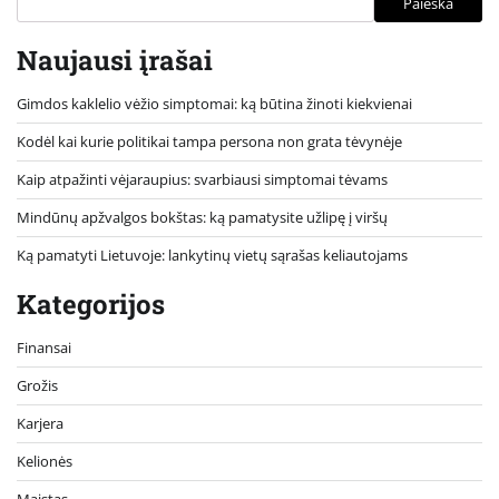
Paieška
Naujausi įrašai
Gimdos kaklelio vėžio simptomai: ką būtina žinoti kiekvienai
Kodėl kai kurie politikai tampa persona non grata tėvynėje
Kaip atpažinti vėjaraupius: svarbiausi simptomai tėvams
Mindūnų apžvalgos bokštas: ką pamatysite užlipę į viršų
Ką pamatyti Lietuvoje: lankytinų vietų sąrašas keliautojams
Kategorijos
Finansai
Grožis
Karjera
Kelionės