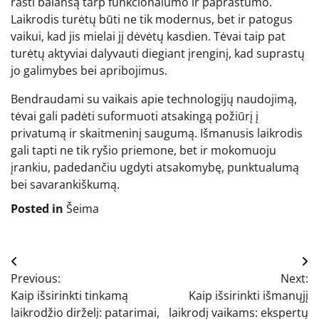
rasti balansą tarp funkcionalumo ir paprastumo.
Laikrodis turėtų būti ne tik modernus, bet ir patogus
vaikui, kad jis mielai jį dėvėtų kasdien. Tėvai taip pat
turėtų aktyviai dalyvauti diegiant įrenginį, kad suprastų
jo galimybes bei apribojimus.
Bendraudami su vaikais apie technologijų naudojimą,
tėvai gali padėti suformuoti atsakingą požiūrį į
privatumą ir skaitmeninį saugumą. Išmanusis laikrodis
gali tapti ne tik ryšio priemone, bet ir mokomuoju
įrankiu, padedančiu ugdyti atsakomybę, punktualumą
bei savarankiškumą.
Posted in
Šeima
Navigacija
Previous:
Next:
tarp
Kaip išsirinkti tinkamą
Kaip išsirinkti išmanųjį
įrašų
laikrodžio dirželį: patarimai,
laikrodį vaikams: ekspertų