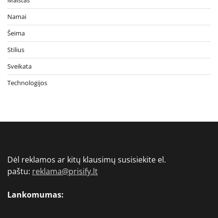
Maistas
Namai
Šeima
Stilius
Sveikata
Technologijos
Dėl reklamos ar kitų klausimų susisiekite el.
paštu:
reklama@prisify.lt
Lankomumas: