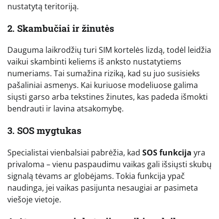
nustatytą teritoriją.
2. Skambučiai ir žinutės
Dauguma laikrodžių turi SIM kortelės lizdą, todėl leidžia
vaikui skambinti keliems iš anksto nustatytiems
numeriams. Tai sumažina riziką, kad su juo susisieks
pašaliniai asmenys. Kai kuriuose modeliuose galima
siųsti garso arba tekstines žinutes, kas padeda išmokti
bendrauti ir lavina atsakomybę.
3. SOS mygtukas
Specialistai vienbalsiai pabrėžia, kad
SOS funkcija
yra
privaloma – vienu paspaudimu vaikas gali išsiųsti skubų
signalą tėvams ar globėjams. Tokia funkcija ypač
naudinga, jei vaikas pasijunta nesaugiai ar pasimeta
viešoje vietoje.