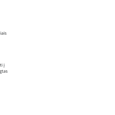
iais
i į
ngtas