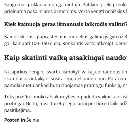
Saugumas priklauso nuo gamintojo. Patikimi prekių ženkla
prieinama pašaliniams asmenims. Verta vengti neaiškios ki
Kiek kainuoja geras išmanusis laikrodis vaikui
Kainos skiriasi: paprastesnius modelius galima įsigyti už
gali kainuoti 100–150 eurų. Renkantis verta atkreipti dėmes
Kaip skatinti vaiką atsakingai naudo
Nusipirkus įrenginį, svarbu išmokyti vaiką juo naudotis tink
skambučius ir laikytis susitarimų dėl naudojimo. Patariama
pamokų metu ar kad būtų ribojamas pramogų funkcijų n
Toks požiūris moko atsakomybės ir padeda vaikui suprasti
protingai. Be to, tėvai turėtų reguliariai peržiūrėti laikrod
pasitikėjimą.
Posted in
Šeima