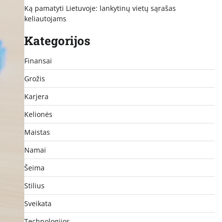
Ką pamatyti Lietuvoje: lankytinų vietų sąrašas
keliautojams
Kategorijos
Finansai
Grožis
Karjera
Kelionės
Maistas
Namai
Šeima
Stilius
Sveikata
Technologijos