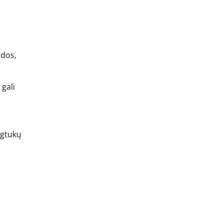
idos,
 gali
ygtukų