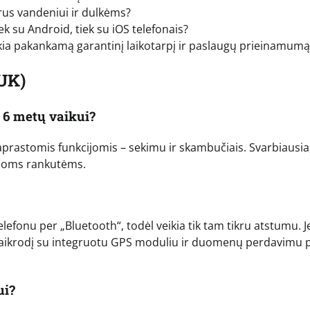
rus vandeniui ir dulkėms?
ek su Android, tiek su iOS telefonais?
ikia pakankamą garantinį laikotarpį ir paslaugų prieinamumą
UK)
 6 metų vaikui?
prastomis funkcijomis – sekimu ir skambučiais. Svarbiausia
mažoms rankutėms.
 telefonu per „Bluetooth“, todėl veikia tik tam tikru atstumu. J
ės laikrodį su integruotu GPS moduliu ir duomenų perdavimu 
ui?