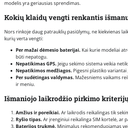
modelis yra geriausias sprendimas.
Kokių klaidų vengti renkantis išmanųj
Nors rinkoje daug patrauklių pasiūlymų, ne kiekvienas laikr
kurių verta vengti:
Per mažai dėmesio baterijai.
Kai kurie modeliai atr
būti nepatogu.
Nepatikimas GPS.
Jeigu sekimo sistema veikia netik
Nepatikimos medžiagos.
Pigesni plastiko variantai 
Per sudėtingas valdymas.
Mažesniems vaikams reikė
ir meniu.
Išmaniojo laikrodžio pirkimo kriterij
Amžius ir poreikiai.
Ar laikrodis reikalingas tik sek
Ryšio tipas.
Ar įrenginiui reikalinga SIM kortelė, ar
Baterijos trukmė.
Minimalus rekomenduojamas veiki