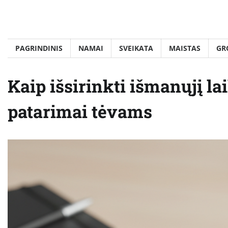
Skip
to
content
PAGRINDINIS
NAMAI
SVEIKATA
MAISTAS
GR
Kaip išsirinkti išmanųjį la
patarimai tėvams