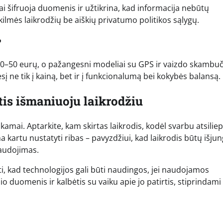
i šifruoja duomenis ir užtikrina, kad informacija nebūtų
lmės laikrodžių be aiškių privatumo politikos sąlygų.
?
 30–50 eurų, o pažangesni modeliai su GPS ir vaizdo skambuč
į ne tik į kainą, bet ir į funkcionalumą bei kokybės balansą.
tis išmaniuoju laikrodžiu
amai. Aptarkite, kam skirtas laikrodis, kodėl svarbu atsiliept
 kartu nustatyti ribas – pavyzdžiui, kad laikrodis būtų išju
audojimas.
, kad technologijos gali būti naudingos, jei naudojamos
žio duomenis ir kalbėtis su vaiku apie jo patirtis, stiprindami