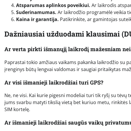
Atsparumas aplinkos poveikiui.
Ar laikrodis atspa
Suderinamumas.
Ar laikrodžio programėlė veikia ti
Kaina ir garantija.
Patikrinkite, ar gamintojas sute
Dažniausiai užduodami klausimai (D
Ar verta pirkti išmanųjį laikrodį mažesniam nei
Paprastai tokio amžiaus vaikams pakanka laikrodžio su pa
įrenginys būtų lengvai valdomas ir saugiai pritaikytas 
Ar visi išmanieji laikrodžiai turi GPS?
Ne, ne visi. Kai kurie pigesni modeliai turi tik ryšį su tėvų
jums svarbu matyti tikslią vietą bet kuriuo metu, rinkit
SIM kortelę.
Ar išmanieji laikrodžiai saugūs vaikų privatum