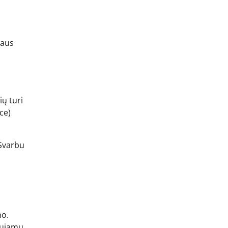
iaus
ių turi
ce)
 Svarbu
no.
daujamų