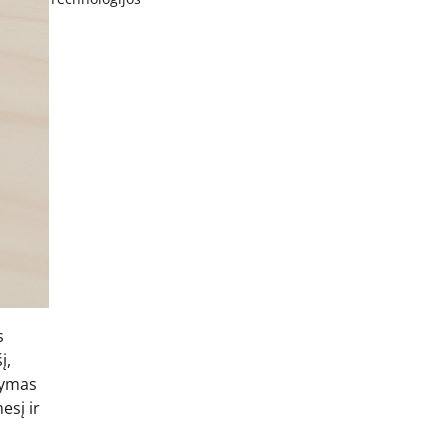
s
į,
rymas
esį ir