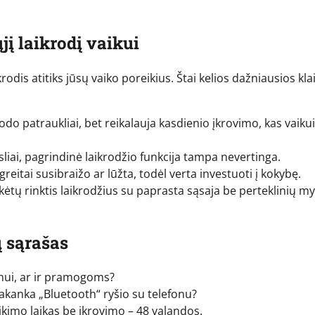
į laikrodį vaikui
odis atitiks jūsų vaiko poreikius. Štai kelios dažniausios kla
odo patraukliai, bet reikalauja kasdienio įkrovimo, kas vaikui
sliai, pagrindinė laikrodžio funkcija tampa nevertinga.
greitai susibraižo ar lūžta, todėl verta investuoti į kokybę.
tų rinktis laikrodžius su paprasta sąsaja be perteklinių m
ų sąrašas
imui, ar ir pramogoms?
 pakanka „Bluetooth“ ryšio su telefonu?
mo laikas be įkrovimo – 48 valandos.