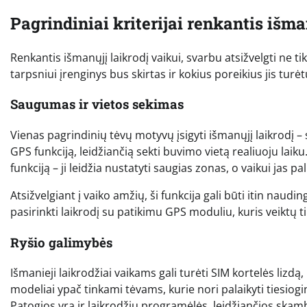
Pagrindiniai kriterijai renkantis išma
Renkantis išmanųjį laikrodį vaikui, svarbu atsižvelgti ne ti
tarpsniui įrenginys bus skirtas ir kokius poreikius jis turėtų
Saugumas ir vietos sekimas
Vienas pagrindinių tėvų motyvų įsigyti išmanųjį laikrodį – s
GPS funkciją, leidžiančią sekti buvimo vietą realiuoju laiku.
funkciją – ji leidžia nustatyti saugias zonas, o vaikui jas 
Atsižvelgiant į vaiko amžių, ši funkcija gali būti itin n
pasirinkti laikrodį su patikimu GPS moduliu, kuris veiktų ti
Ryšio galimybės
Išmanieji laikrodžiai vaikams gali turėti SIM kortelės lizdą,
modeliai ypač tinkami tėvams, kurie nori palaikyti tiesiogi
Patogios yra ir laikrodžių programėlės, leidžiančios ska