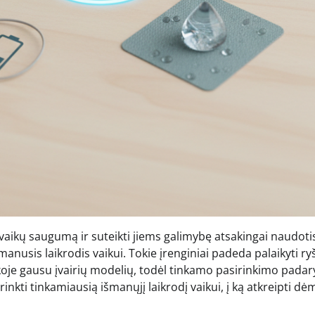
 vaikų saugumą ir suteikti jiems galimybę atsakingai naudoti
anusis laikrodis vaikui. Tokie įrenginiai padeda palaikyti ryš
inkoje gausu įvairių modelių, todėl tinkamo pasirinkimo pada
inkti tinkamiausią išmanųjį laikrodį vaikui, į ką atkreipti dėm