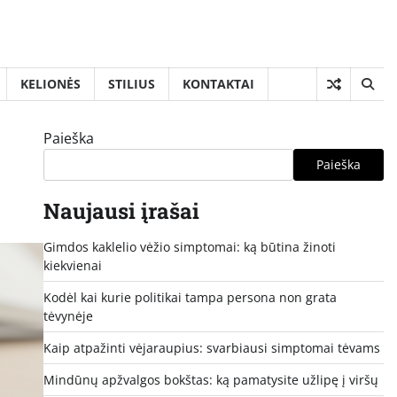
KELIONĖS
STILIUS
KONTAKTAI
Paieška
Paieška
Naujausi įrašai
Gimdos kaklelio vėžio simptomai: ką būtina žinoti
kiekvienai
Kodėl kai kurie politikai tampa persona non grata
tėvynėje
Kaip atpažinti vėjaraupius: svarbiausi simptomai tėvams
Mindūnų apžvalgos bokštas: ką pamatysite užlipę į viršų