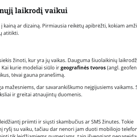
nųjį laikrodį vaikui
k į kainą ar dizainą. Pirmiausia reikėtų apibrėžti, kokiam amž
 atitikti.
iekis žinoti, kur yra jų vaikas. Dauguma šiuolaikinių laikrodž
 Kai kurie modeliai siūlo ir
geografinės tvoros
(angl. geofen
palikus, tėvai gauna pranešimą.
audinga mažesniems, dar savarankiškumo neįgijusiems vaikams.
ksliai ir greitai atnaujintų duomenis.
 leidžiantį priimti ir siųsti skambučius ar SMS žinutes. Tokie
nį ryšį su vaiku, tačiau dar nenori jam duoti mobiliojo telefo
mbinti tik leidžiamiems numeriams, taip išvengiant nepagei