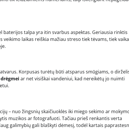
 baterijos talpa yra itin svarbus aspektas. Geriausia rinktis
s veikimo laikas reiškia mažiau streso tiek tėvams, tiek vaik
je.
i patvarus. Korpusas turėtų būti atsparus smūgiams, o dirželi
 drėgmei
ar net visiškai vandeniui, kad nereikėtų jo nuimti
etui.
nkcijų – nuo žingsnių skaičiuoklės iki miego sekimo ar mokym
ytis muzikos ar fotografuoti. Tačiau prieš renkantis verta
 daug galimybių gali blaškyti dėmesį, todėl kartais paprastesn