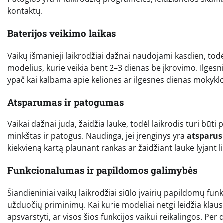
kontaktų.
Baterijos veikimo laikas
Vaikų išmanieji laikrodžiai dažnai naudojami kasdien, todėl
modelius, kurie veikia bent 2–3 dienas be įkrovimo. Ilgesni
ypač kai kalbama apie keliones ar ilgesnes dienas mokyklo
Atsparumas ir patogumas
Vaikai dažnai juda, žaidžia lauke, todėl laikrodis turi būt
minkštas ir patogus. Naudinga, jei įrenginys yra
atsparus
kiekvieną kartą plaunant rankas ar žaidžiant lauke lyjant li
Funkcionalumas ir papildomos galimybės
Šiandieniniai vaikų laikrodžiai siūlo įvairių papildomų fu
užduočių priminimų. Kai kurie modeliai netgi leidžia klaus
apsvarstyti, ar visos šios funkcijos vaikui reikalingos. Per