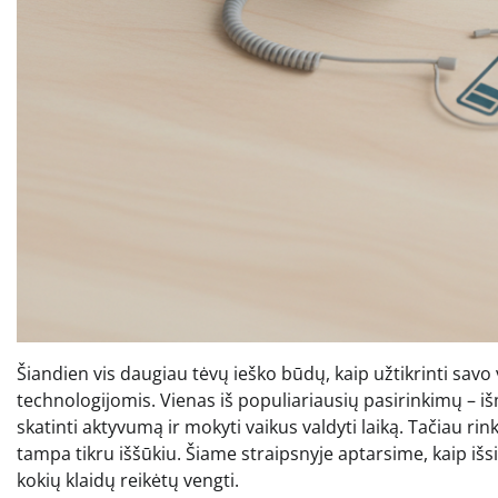
Šiandien vis daugiau tėvų ieško būdų, kaip užtikrinti savo
technologijomis. Vienas iš populiariausių pasirinkimų – išm
skatinti aktyvumą ir mokyti vaikus valdyti laiką. Tačiau r
tampa tikru iššūkiu. Šiame straipsnyje aptarsime, kaip išsir
kokių klaidų reikėtų vengti.