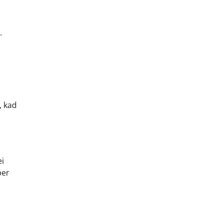
.
, kad
ei
per