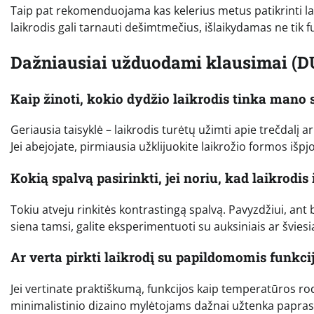
Taip pat rekomenduojama kas kelerius metus patikrinti la
laikrodis gali tarnauti dešimtmečius, išlaikydamas ne tik f
Dažniausiai užduodami klausimai (D
Kaip žinoti, kokio dydžio laikrodis tinka mano 
Geriausia taisyklė – laikrodis turėtų užimti apie trečdalį ar
Jei abejojate, pirmiausia užklijuokite laikrožio formos išpjo
Kokią spalvą pasirinkti, jei noriu, kad laikrodis 
Tokiu atveju rinkitės kontrastingą spalvą. Pavyzdžiui, ant 
siena tamsi, galite eksperimentuoti su auksiniais ar šviesia
Ar verta pirkti laikrodį su papildomomis funkci
Jei vertinate praktiškumą, funkcijos kaip temperatūros r
minimalistinio dizaino mylėtojams dažnai užtenka paprast