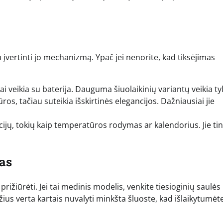
 įvertinti jo mechanizmą. Ypač jei nenorite, kad tiksėjimas
iai veikia su baterija. Dauguma šiuolaikinių variantų veikia tyl
ros, tačiau suteikia išskirtinės elegancijos. Dažniausiai jie
ijų, tokių kaip temperatūros rodymas ar kalendorius. Jie ti
as
 prižiūrėti. Jei tai medinis modelis, venkite tiesioginių saulės
ius verta kartais nuvalyti minkšta šluoste, kad išlaikytumėte