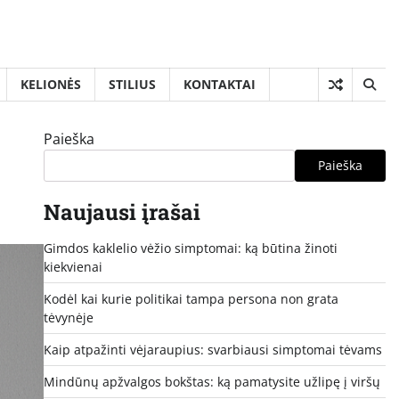
KELIONĖS
STILIUS
KONTAKTAI
Paieška
Paieška
Naujausi įrašai
Gimdos kaklelio vėžio simptomai: ką būtina žinoti
kiekvienai
Kodėl kai kurie politikai tampa persona non grata
tėvynėje
Kaip atpažinti vėjaraupius: svarbiausi simptomai tėvams
Mindūnų apžvalgos bokštas: ką pamatysite užlipę į viršų