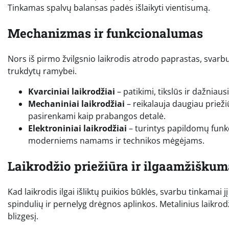
Tinkamas spalvų balansas padės išlaikyti vientisumą.
Mechanizmas ir funkcionalumas
Nors iš pirmo žvilgsnio laikrodis atrodo paprastas, svarbu
trukdytų ramybei.
Kvarciniai laikrodžiai
– patikimi, tikslūs ir dažniaus
Mechaniniai laikrodžiai
– reikalauja daugiau priežiū
pasirenkami kaip prabangos detalė.
Elektroniniai laikrodžiai
– turintys papildomų funkc
moderniems namams ir technikos mėgėjams.
Laikrodžio priežiūra ir ilgaamžiškum
Kad laikrodis ilgai išliktų puikios būklės, svarbu tinkamai jį
spindulių ir pernelyg drėgnos aplinkos. Metalinius laikrodž
blizgesį.