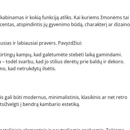
bus kabinamas ir kokią funkciją atliks. Kai kuriems žmonėms tai
akcentas, atspindintis jų gyvenimo būdą, charakterį ar dizaino
sias ir labiausiai pravers. Pavyzdžiui:
kirtingų kampų, kad galėtumėte stebėti laiką gamindami.
u – todėl svarbu, kad jo stilius derėtų prie baldų ir dekoro.
imo, kad netrukdytų ilsėtis.
s gali būti modernus, minimalistinis, klasikinis ar net retro
atsižvelgti į bendrą kambario estetiką.