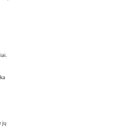
iai.
nka
 jų