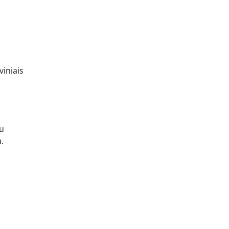
viniais
ju
.