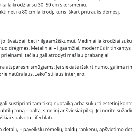
inka laikrodžiai su 30–50 cm skersmeniu.
kti net iki 80 cm laikrodį, kuris iškart pritrauks dėmesį.
 jo išvaizdai, bet ir ilgaamžiškumui. Mediniai laikrodžiai suku
 nuo drėgmės. Metaliniai – ilgaamžiai, modernūs ir tinkantys
ir prieinami, tačiau gali atrodyti mažiau prabangiai.
i yra atsparesni smūgiams. Jei siekiate išskirtinumo, galima rin
rie natūralaus, „eko“ stiliaus interjero.
gali sustiprinti tam tikrą nuotaiką arba sukurti estetinį kont
btilų toną – baltą, smėlinį ar šviesiai pilką. Jei norite sužadi
škiai spalvotu ciferblatu.
o detalių – paveikslų rėmelių, baldų rankenų, apšvietimo det