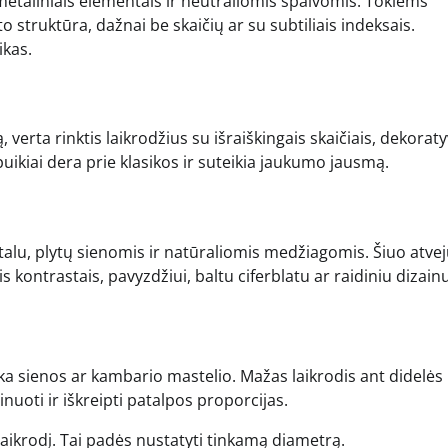
 metaliniais elementais ir neutraliomis spalvomis. Tokiems
o struktūra, dažnai be skaičių ar su subtiliais indeksais.
ikas.
 verta rinktis laikrodžius su išraiškingais skaičiais, dekoraty
 puikiai dera prie klasikos ir suteikia jaukumo jausmą.
alu, plytų sienomis ir natūraliomis medžiagomis. Šiuo atve
is kontrastais, pavyzdžiui, baltu ciferblatu ar raidiniu dizainu
inka sienos ar kambario mastelio. Mažas laikrodis ant didelės
nuoti ir iškreipti patalpos proporcijas.
laikrodį. Tai padės nustatyti tinkamą diametrą.