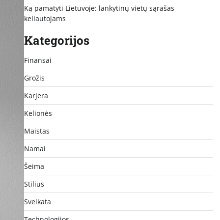
Ką pamatyti Lietuvoje: lankytinų vietų sąrašas
keliautojams
Kategorijos
Finansai
Grožis
Karjera
Kelionės
Maistas
Namai
Šeima
Stilius
Sveikata
Technologijos