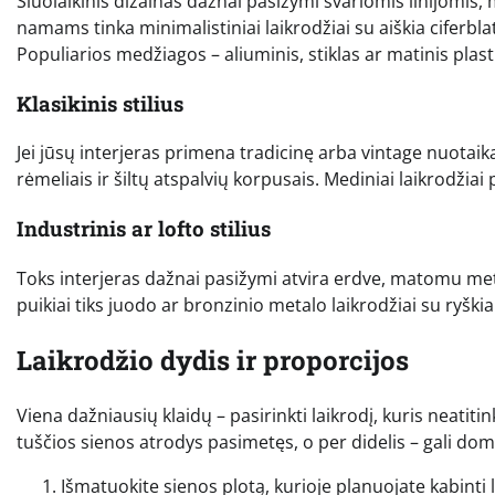
Šiuolaikinis dizainas dažnai pasižymi švariomis linijomis,
namams tinka minimalistiniai laikrodžiai su aiškia ciferblat
Populiarios medžiagos – aliuminis, stiklas ar matinis plast
Klasikinis stilius
Jei jūsų interjeras primena tradicinę arba vintage nuotaiką,
rėmeliais ir šiltų atspalvių korpusais. Mediniai laikrodžiai
Industrinis ar lofto stilius
Toks interjeras dažnai pasižymi atvira erdve, matomu met
puikiai tiks juodo ar bronzinio metalo laikrodžiai su ryškia
Laikrodžio dydis ir proporcijos
Viena dažniausių klaidų – pasirinkti laikrodį, kuris neatit
tuščios sienos atrodys pasimetęs, o per didelis – gali domi
Išmatuokite sienos plotą, kurioje planuojate kabinti 