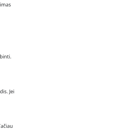
rimas
binti.
is. Jei
Tačiau