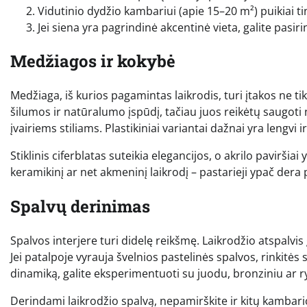
Vidutinio dydžio kambariui (apie 15–20 m²) puikiai t
Jei siena yra pagrindinė akcentinė vieta, galite pasirin
Medžiagos ir kokybė
Medžiaga, iš kurios pagamintas laikrodis, turi įtakos ne tik
šilumos ir natūralumo įspūdį, tačiau juos reikėtų saugoti
įvairiems stiliams. Plastikiniai variantai dažnai yra lengvi 
Stiklinis ciferblatas suteikia elegancijos, o akrilo paviršia
keramikinį ar net akmeninį laikrodį – pastarieji ypač dera p
Spalvų derinimas
Spalvos interjere turi didelę reikšmę. Laikrodžio atspalvis 
Jei patalpoje vyrauja švelnios pastelinės spalvos, rinkitės su
dinamiką, galite eksperimentuoti su juodu, bronziniu ar ry
Derindami laikrodžio spalvą, nepamirškite ir kitų kambari