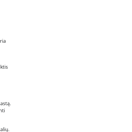
ria
ktis
rastą.
nti
alių.