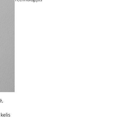
ė,
kelis