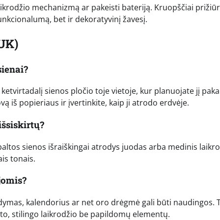
ikrodžio mechanizmą ar pakeisti bateriją. Kruopščiai prižiū
unkcionalumą, bet ir dekoratyvinį žavesį.
UK)
sienai?
 ketvirtadalį sienos pločio toje vietoje, kur planuojate jį paka
vą iš popieriaus ir įvertinkite, kaip ji atrodo erdvėje.
išsiskirtų?
baltos sienos išraiškingai atrodys juodas arba medinis laikrod
is tonais.
jomis?
odymas, kalendorius ar net oro drėgmė gali būti naudingos. 
o, stilingo laikrodžio be papildomų elementų.