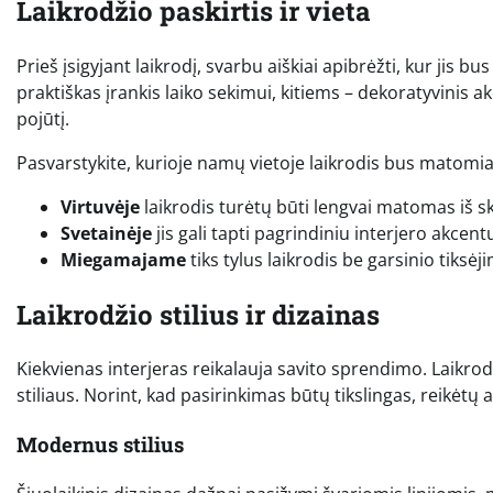
Laikrodžio paskirtis ir vieta
Prieš įsigyjant laikrodį, svarbu aiškiai apibrėžti, kur jis 
praktiškas įrankis laiko sekimui, kitiems – dekoratyvinis 
pojūtį.
Pasvarstykite, kurioje namų vietoje laikrodis bus matomiau
Virtuvėje
laikrodis turėtų būti lengvai matomas iš s
Svetainėje
jis gali tapti pagrindiniu interjero akcent
Miegamajame
tiks tylus laikrodis be garsinio tiksėj
Laikrodžio stilius ir dizainas
Kiekvienas interjeras reikalauja savito sprendimo. Laikrodi
stiliaus. Norint, kad pasirinkimas būtų tikslingas, reikėtų 
Modernus stilius