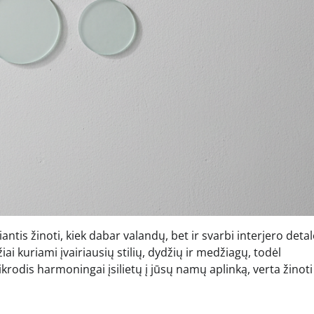
iantis žinoti, kiek dabar valandų, bet ir svarbi interjero detal
ai kuriami įvairiausių stilių, dydžių ir medžiagų, todėl
ikrodis harmoningai įsilietų į jūsų namų aplinką, verta žinoti 