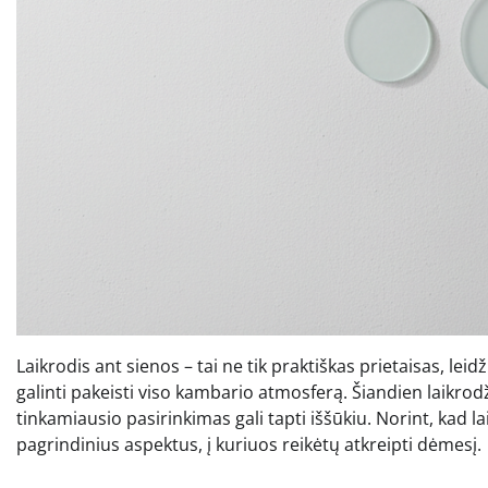
Laikrodis ant sienos – tai ne tik praktiškas prietaisas, leidž
galinti pakeisti viso kambario atmosferą. Šiandien laikrodži
tinkamiausio pasirinkimas gali tapti iššūkiu. Norint, kad la
pagrindinius aspektus, į kuriuos reikėtų atkreipti dėmesį.