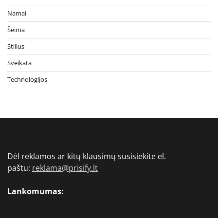
Namai
Šeima
Stilius
Sveikata
Technologijos
Dėl reklamos ar kitų klausimų susisiekite el.
paštu:
reklama@prisify.lt
Lankomumas: