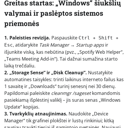
Greitas startas: „Windows“ šiukšlių
valymai ir paslėptos sistemos
priemonės
1. Paleisties revizija.
Paspauskite
Ctrl + Shift +
, atidarykite
Task Manager → Startup apps
ir
Esc
išjunkite viską, kas nebūtina (pvz., „Spotify Web Helper“,
„Teams Meeting Add-in“). Tai dažnai sumažina starto
laiką trečdaliu.
2. „Storage Sense“ ir „Disk Cleanup“.
Nustatykite
automatines taisykles: trinti laikinus interneto failus kas
1 savaitę ir „Downloads“ turinį senesnį nei 30 dienų.
Papildomai paleiskite
cleanmgr /sageset
komandomis
pasiekiamą išplėstinį valiklį – jis suras senas „Windows
Update“ kopijas.
3. Tvarkyklių atnaujinimas.
Naudokite „Device
Manager“ tik grafinei plokštei ir lustų rinkiniui; kitką
saugiau traukti tiesiai iš gamintojo svetainės. Naujausi