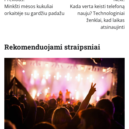
tarp
Minkšti mėsos kukuliai
Kada verta keisti telefoną
įrašų
orkaitėje su gardžiu padažu
nauju? Technologiniai
ženklai, kad laikas
atsinaujinti
Rekomenduojami straipsniai