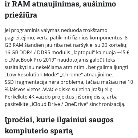
ir RAM atnaujinimas, aušinimo
priežiūra
Jei programinis valymas neduoda trokštamo
pagreitėjimo, verta patikrinti fizinius komponentus. 8
GB RAM šiandien jau riba net naršyklei su 20 kortelių;
16 GB DDR4 / DDR5 modulis „laptopui“ kainuoja ~45 €,
o „MacBook Pro 2019“ naudotojams galbūt teks
susitaikyti su nekeičiama atmintimi, bet galima įjungti
„Low-Resolution Mode“ „Chrome“ atnaujinime.
SSD fragmentacija nėra problema, tačiau mažiau nei 10
% laisvos vietos
NVM-e
diske sulėtina įrašų eilę.
Perkelkite 4K vaizdo projektus į išorinį diską arba
pasitelkite „iCloud Drive / OneDrive“ sinchronizaciją.
Įpročiai, kurie ilgainiui saugos
kompiuterio spartą