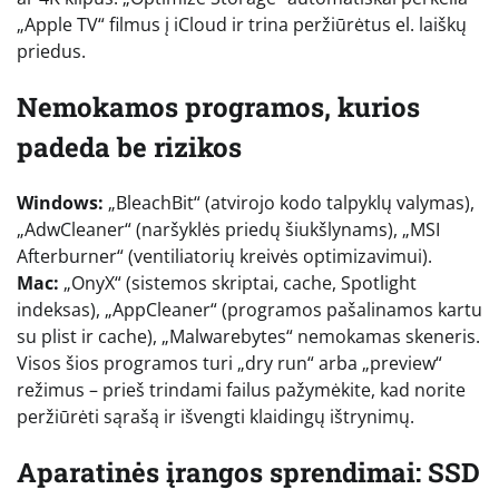
„Apple TV“ filmus į iCloud ir trina peržiūrėtus el. laiškų
priedus.
Nemokamos programos, kurios
padeda be rizikos
Windows:
„BleachBit“ (atvirojo kodo talpyklų valymas),
„AdwCleaner“ (naršyklės priedų šiukšlynams), „MSI
Afterburner“ (ventiliatorių kreivės optimizavimui).
Mac:
„OnyX“ (sistemos skriptai, cache, Spotlight
indeksas), „AppCleaner“ (programos pašalinamos kartu
su plist ir cache), „Malwarebytes“ nemokamas skeneris.
Visos šios programos turi „dry run“ arba „preview“
režimus – prieš trindami failus pažymėkite, kad norite
peržiūrėti sąrašą ir išvengti klaidingų ištrynimų.
Aparatinės įrangos sprendimai: SSD