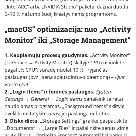
„Intel ARC“ arba „NVIDIA Studio“ paketai dažnai duoda
5–10 % našumo šuolį kreatyvinėms programoms.
„macOS“ optimizacija: nuo „Activity
Monitor“ iki „Storage Management“
1. Kaupiamųjų procesų gaudymas.
„Activity Monitor“
(⌘+Space → Activity Monitor) skiltyje
CPU
rūšiuokite
pagal „% CPU“: suradę nuolat 10 %+ ryjančias
paslaugas (pvz., seną spausdintuvo daemoną) –
Quit →
Force Quit
.
2. „Login Items“ ir foninės paslaugos.
System
Settings → General → Login Items
panaikinkite retai
naudojamas programas. „Background Items“ skiltyje
dveklik nustatykite
deny
, jei paslauga nebūtina.
3. Disko dieta.
„Storage Settings“ grafike paspauskite
„Documents“ → „Large Files“ ir pašalinkite senus .dmg
ar 4K klipus. „Optimize Storage“ automatiškai perkelia