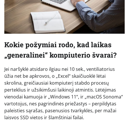
Kokie požymiai rodo, kad laikas
„generalinei“ kompiuterio švarai?
Jei naršyklė atsidaro ilgiau nei 10 sek., ventiliatorius
ūžia net be apkrovos, o „Excel“ skaičiuoklė lėtai
skrolina, greičiausiai kompiuterį stabdo procesų
perteklius ir užsikimšusi laikinoji atmintis. Lėtėjimas
vienodai kamuoja ir „Windows 11“, ir „macOS Sonoma“
vartotojus, nes pagrindinės priežastys – perpildytas
paleisties sąrašas, pasenusios tvarkyklės, per mažai
laisvos SSD vietos ir šlamštiniai failai.