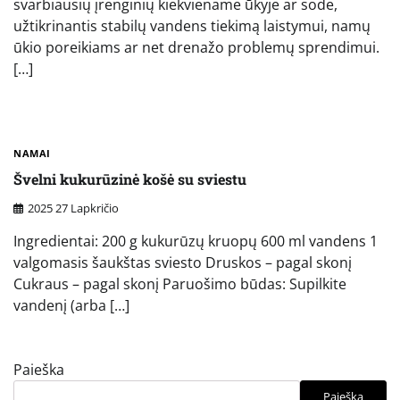
svarbiausių įrenginių kiekviename ūkyje ar sode,
užtikrinantis stabilų vandens tiekimą laistymui, namų
ūkio poreikiams ar net drenažo problemų sprendimui.
[…]
NAMAI
Švelni kukurūzinė košė su sviestu
2025 27 Lapkričio
Ingredientai: 200 g kukurūzų kruopų 600 ml vandens 1
valgomasis šaukštas sviesto Druskos – pagal skonį
Cukraus – pagal skonį Paruošimo būdas: Supilkite
vandenį (arba […]
Paieška
Paieška