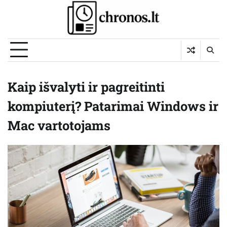
Skip
to
content
Kaip išvalyti ir pagreitinti
kompiuterį? Patarimai Windows ir
Mac vartotojams