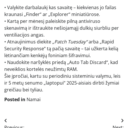
• Valykite darbalaukį kas savaitę – kiekvienas jo failas
kraunasi „Finder“ ar „Explorer“ miniatiūrose.
• Kartą per mėnesį paleiskite pilną antiviruso
skenavimą ir ištraukite nešiojamąjį dulkių siurbliu per
ventiliacijos angas.
• Atnaujinimus diekite
„Patch Tuesday“
arba „Rapid
Security Response“ tą pačią savaitę – tai užkerta kelią
lėtinančiam kenkėjų foniniam šifravimui.
• Naudokite naršyklės priedą „Auto Tab Discard“, kad
neveiklios kortelės neužimtų RAM.
Šie įpročiai, kartu su periodiniu sisteminiu valymu, leis
ir 5 metų senumo „laptopui“ 2025-aisiais dirbti žymiai
greičiau bei tyliau.
Posted in
Namai
Navigacija
Previous:
Next: