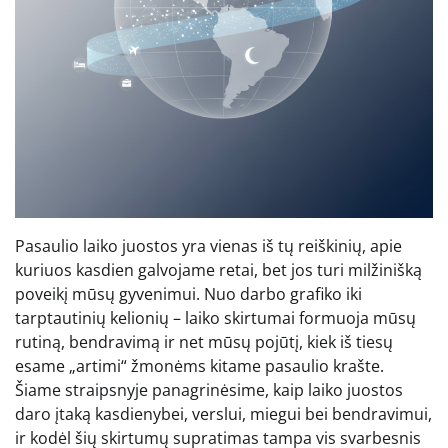
Pasaulio laiko juostos yra vienas iš tų reiškinių, apie
kuriuos kasdien galvojame retai, bet jos turi milžinišką
poveikį mūsų gyvenimui. Nuo darbo grafiko iki
tarptautinių kelionių – laiko skirtumai formuoja mūsų
rutiną, bendravimą ir net mūsų pojūtį, kiek iš tiesų
esame „artimi“ žmonėms kitame pasaulio krašte.
Šiame straipsnyje panagrinėsime, kaip laiko juostos
daro įtaką kasdienybei, verslui, miegui bei bendravimui,
ir kodėl šių skirtumų supratimas tampa vis svarbesnis