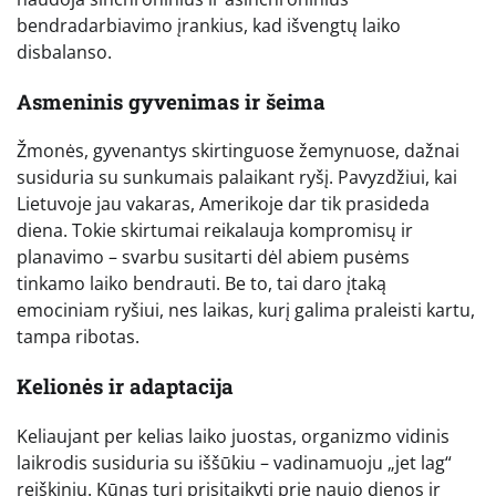
bendradarbiavimo įrankius, kad išvengtų laiko
disbalanso.
Asmeninis gyvenimas ir šeima
Žmonės, gyvenantys skirtinguose žemynuose, dažnai
susiduria su sunkumais palaikant ryšį. Pavyzdžiui, kai
Lietuvoje jau vakaras, Amerikoje dar tik prasideda
diena. Tokie skirtumai reikalauja kompromisų ir
planavimo – svarbu susitarti dėl abiem pusėms
tinkamo laiko bendrauti. Be to, tai daro įtaką
emociniam ryšiui, nes laikas, kurį galima praleisti kartu,
tampa ribotas.
Kelionės ir adaptacija
Keliaujant per kelias laiko juostas, organizmo vidinis
laikrodis susiduria su iššūkiu – vadinamuoju „jet lag“
reiškiniu. Kūnas turi prisitaikyti prie naujo dienos ir