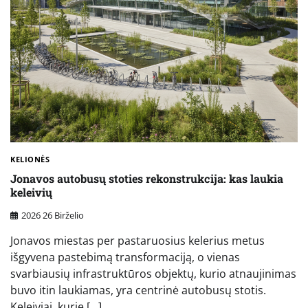
KELIONĖS
Jonavos autobusų stoties rekonstrukcija: kas laukia
keleivių
2026 26 Birželio
Jonavos miestas per pastaruosius kelerius metus
išgyvena pastebimą transformaciją, o vienas
svarbiausių infrastruktūros objektų, kurio atnaujinimas
buvo itin laukiamas, yra centrinė autobusų stotis.
Keleiviai, kurie […]