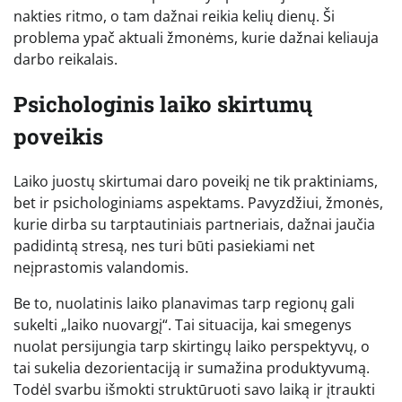
nakties ritmo, o tam dažnai reikia kelių dienų. Ši
problema ypač aktuali žmonėms, kurie dažnai keliauja
darbo reikalais.
Psichologinis laiko skirtumų
poveikis
Laiko juostų skirtumai daro poveikį ne tik praktiniams,
bet ir psichologiniams aspektams. Pavyzdžiui, žmonės,
kurie dirba su tarptautiniais partneriais, dažnai jaučia
padidintą stresą, nes turi būti pasiekiami net
neįprastomis valandomis.
Be to, nuolatinis laiko planavimas tarp regionų gali
sukelti „laiko nuovargį“. Tai situacija, kai smegenys
nuolat persijungia tarp skirtingų laiko perspektyvų, o
tai sukelia dezorientaciją ir sumažina produktyvumą.
Todėl svarbu išmokti struktūruoti savo laiką ir įtraukti