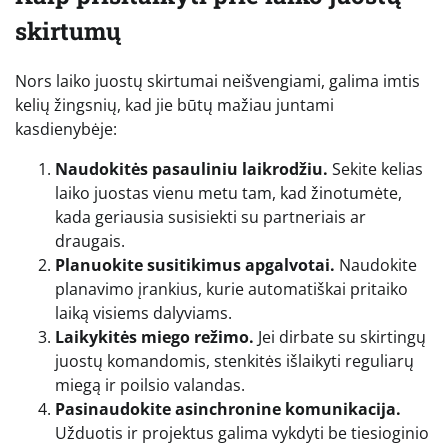
skirtumų
Nors laiko juostų skirtumai neišvengiami, galima imtis
kelių žingsnių, kad jie būtų mažiau juntami
kasdienybėje:
Naudokitės pasauliniu laikrodžiu.
Sekite kelias
laiko juostas vienu metu tam, kad žinotumėte,
kada geriausia susisiekti su partneriais ar
draugais.
Planuokite susitikimus apgalvotai.
Naudokite
planavimo įrankius, kurie automatiškai pritaiko
laiką visiems dalyviams.
Laikykitės miego režimo.
Jei dirbate su skirtingų
juostų komandomis, stenkitės išlaikyti reguliarų
miegą ir poilsio valandas.
Pasinaudokite asinchronine komunikacija.
Užduotis ir projektus galima vykdyti be tiesioginio