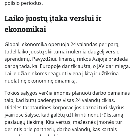
poilsio periodus.
Laiko juostų įtaka verslui ir
ekonomikai
Globali ekonomika operuoja 24 valandas per parą,
todėl laiko juostų skirtumai nulemia daugelį verslo
sprendimų. Pavyzdžiui, finansų rinkos Azijoje pradeda
darbą tada, kai Europoje dar tik aušta, o JAV dar miega.
Tai leidžia rinkoms reaguoti viena į kitą ir užtikrina
nuolatinę ekonominę dinamiką.
Tokios sąlygos verčia įmones planuoti darbo pamainas
taip, kad būtų padengtas visas 24 valandų ciklas.
Didelės tarptautinės korporacijos dažnai turi skyrius
įvairiose šalyse, kad galėtų užtikrinti nenutrūkstamą
paslaugų tiekimą. Kita vertus, mažesnės įmonės turi
derintis prie partnerių darbo valandų, kas kartais