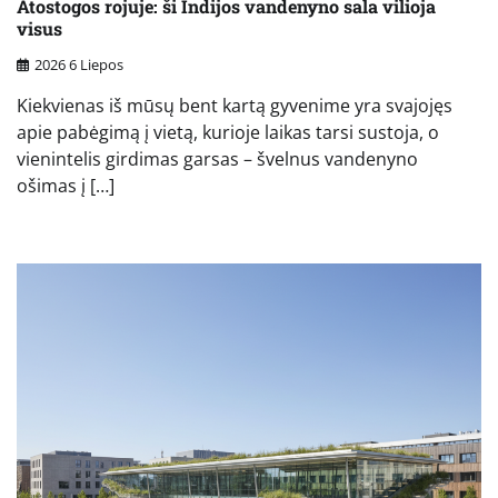
Atostogos rojuje: ši Indijos vandenyno sala vilioja
visus
2026 6 Liepos
Kiekvienas iš mūsų bent kartą gyvenime yra svajojęs
apie pabėgimą į vietą, kurioje laikas tarsi sustoja, o
vienintelis girdimas garsas – švelnus vandenyno
ošimas į […]