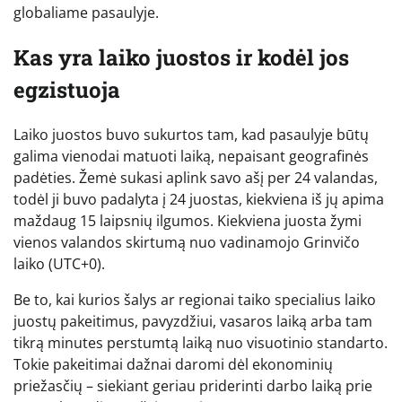
globaliame pasaulyje.
Kas yra laiko juostos ir kodėl jos
egzistuoja
Laiko juostos buvo sukurtos tam, kad pasaulyje būtų
galima vienodai matuoti laiką, nepaisant geografinės
padėties. Žemė sukasi aplink savo ašį per 24 valandas,
todėl ji buvo padalyta į 24 juostas, kiekviena iš jų apima
maždaug 15 laipsnių ilgumos. Kiekviena juosta žymi
vienos valandos skirtumą nuo vadinamojo Grinvičo
laiko (UTC+0).
Be to, kai kurios šalys ar regionai taiko specialius laiko
juostų pakeitimus, pavyzdžiui, vasaros laiką arba tam
tikrą minutes perstumtą laiką nuo visuotinio standarto.
Tokie pakeitimai dažnai daromi dėl ekonominių
priežasčių – siekiant geriau priderinti darbo laiką prie