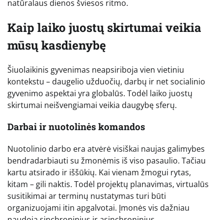
natūralaus dienos šviesos ritmo.
Kaip laiko juostų skirtumai veikia
mūsų kasdienybę
Šiuolaikinis gyvenimas neapsiriboja vien vietiniu
kontekstu – daugelio užduočių, darbų ir net socialinio
gyvenimo aspektai yra globalūs. Todėl laiko juostų
skirtumai neišvengiamai veikia daugybę sferų.
Darbai ir nuotolinės komandos
Nuotolinio darbo era atvėrė visiškai naujas galimybes
bendradarbiauti su žmonėmis iš viso pasaulio. Tačiau
kartu atsirado ir iššūkių. Kai vienam žmogui rytas,
kitam – gili naktis. Todėl projektų planavimas, virtualūs
susitikimai ar terminų nustatymas turi būti
organizuojami itin apgalvotai. Įmonės vis dažniau
naudoja sinchroninius ir asinchroninius