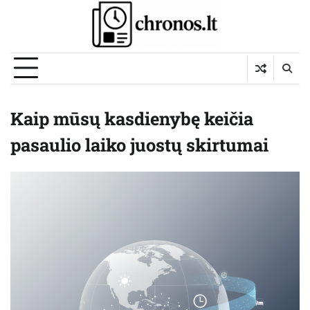
Skip
to
content
Kaip mūsų kasdienybę keičia
pasaulio laiko juostų skirtumai