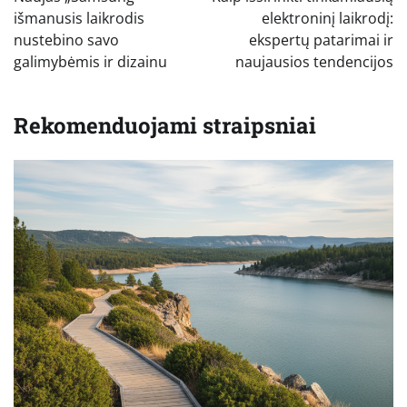
įrašų
išmanusis laikrodis
elektroninį laikrodį:
nustebino savo
ekspertų patarimai ir
galimybėmis ir dizainu
naujausios tendencijos
Rekomenduojami straipsniai