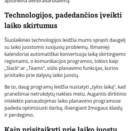
apsunkina bendradarbiavimą.
Technologijos, padedančios įveikti
laiko skirtumus
Šiuolaikinės technologijos leidžia mums spręsti daugelį
su laiko juostomis susijusių problemų. Išmanieji
kalendoriai automatiškai konvertuoja laiką skirtingiems
regionams, o komunikacijos programos, tokios kaip
„Slack“ ar „Teams“, siūlo planavimo funkcijas, kurios
prisitaiko prie dalyvių laiko juostų.
Be to, daug programų leidžia nustatyti „tylos laiką“, kad
pranešimai netrukdytų nakties metu. Augantis dirbtinio
intelekto panaudojimas laiko planavimo programose
padeda optimizuoti darbą, išvengiant žmogaus klaidų
ir perdegimo.
Kaip prisitaikyti prie laiko juostų