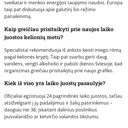
sveikatai ir menkos energijos taupymo naudos. Europa
taip pat diskutuoja apie galutinį šio režimo
panaikinimą.
Kaip greičiau prisitaikyti prie naujos laiko
juostos kelionių metu?
Specialistai rekomenduoja iš anksto keisti miego ritmą
pagal kelionės kryptį. Taip pat svarbu gerti daug
vandens, vengti alkoholio ir pabūti dienos šviesoje, kad
organizmas greičiau prisitaikytų prie naujo grafiko.
Kiek iš viso yra laiko juostų pasaulyje?
Oficialiai egzistuoja 24 pagrindinės laiko juostos, tačiau
atsižvelgiant į jų padalijimus ir šalių pasirinkimus –
daugiau nei 38, įskaitant dalinius poslinkius
pusvalandžio ar ketvirčio valandos tikslumu.