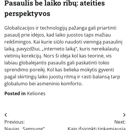
Pasaulis be laiko ribų: ateities
perspektyvos
Globalizacijos ir technologijų pažanga gali priartinti
pasaulį prie idėjos, kad laiko juostos taps mažiau
reikšmingos. Kai kurie siūlo naudoti vieningą pasaulinį
laiką, pavyzdžiui, „interneto laiką“, kuris nereikalautų
vietinių korekcijų. Nors ši idėja kol kas teorinė, vis
labiau globalėjantis pasaulis gali paskatinti tokio
sprendimo poreikį. Kol kas belieka mokytis gyventi
pagal skirtingų laiko juostų ritmą ir rasti balansą tarp
globalumo bei asmeninio komforto.
Posted in
Kelionės
Navigacija
Previous:
Next:
tarp
Naujas „Samsung“
Kaip išsirinkti tinkamiausią