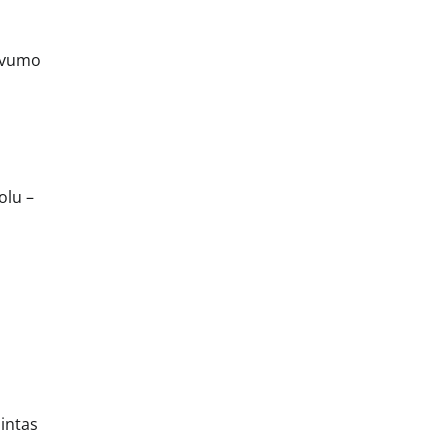
ngvumo
olu –
pintas