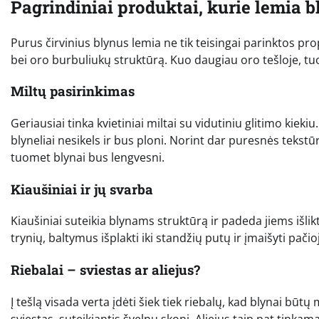
Pagrindiniai produktai, kurie lemia
Purus čirvinius blynus lemia ne tik teisingai parinktos pro
bei oro burbuliukų struktūrą. Kuo daugiau oro tešloje, tuo
Miltų pasirinkimas
Geriausiai tinka kvietiniai miltai su vidutiniu glitimo kiekiu. J
blyneliai nesikels ir bus ploni. Norint dar puresnės tekst
tuomet blynai bus lengvesni.
Kiaušiniai ir jų svarba
Kiaušiniai suteikia blynams struktūrą ir padeda jiems išlik
trynių, baltymus išplakti iki standžių putų ir įmaišyti pači
Riebalai – sviestas ar aliejus?
Į tešlą visada verta įdėti šiek tiek riebalų, kad blynai būt
sviestas, suteikiantis švelnų skonį. Aliejus taip pat tinkam