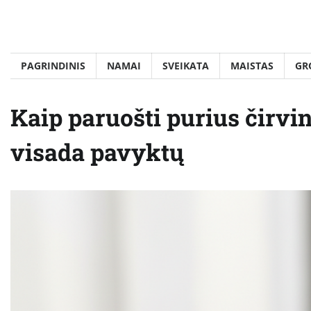
Skip
to
content
PAGRINDINIS
NAMAI
SVEIKATA
MAISTAS
GR
Kaip paruošti purius čirvi
visada pavyktų