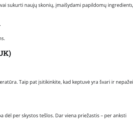
engvai sukurti naujų skonių, įmaišydami papildomų ingredientų
.
ms.
UK)
tūra. Taip pat įsitikinkite, kad keptuvė yra švari ir nepažei
a dėl per skystos tešlos. Dar viena priežastis – per anksti