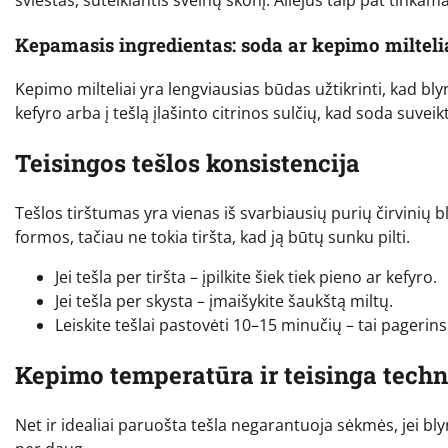
Kepamasis ingredientas: soda ar kepimo milteli
Kepimo milteliai yra lengviausias būdas užtikrinti, kad bly
kefyro arba į tešlą įlašinto citrinos sulčių, kad soda suvei
Teisingos tešlos konsistencija
Tešlos tirštumas yra vienas iš svarbiausių purių čirvinių b
formos, tačiau ne tokia tiršta, kad ją būtų sunku pilti.
Jei tešla per tiršta – įpilkite šiek tiek pieno ar kefyro.
Jei tešla per skysta – įmaišykite šaukštą miltų.
Leiskite tešlai pastovėti 10–15 minučių – tai pagerins
Kepimo temperatūra ir teisinga tech
Net ir idealiai paruošta tešla negarantuoja sėkmės, jei bly