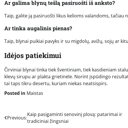
Ar galima blynų tešlą pasiruošti iš anksto?
Taip, galite ją pasiruošti likus kelioms valandoms, tačiau 
Ar tinka augalinis pienas?
Taip, blynai puikiai pavyks ir su migdolų, avižų, sojų ar kitu
Idėjos patiekimui
Čirviniai blynai tinka tiek šventiniam, tiek kasdieniam sta
klevų sirupu ar plakta grietinėle. Norint įspūdingo rezulta
tai taps tikru desertu, kuriam niekas neatsispirs.
Posted in
Maistas
Navigacija
Kaip pasigaminti senovinį plovą: patarimai ir
Previous:
tradiciniai žingsniai
tarp