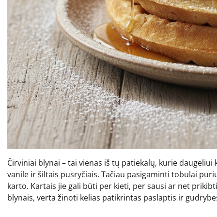
Čirviniai blynai – tai vienas iš tų patiekalų, kurie daugeliu
vanile ir šiltais pusryčiais. Tačiau pasigaminti tobulai pur
karto. Kartais jie gali būti per kieti, per sausi ar net pri
blynais, verta žinoti kelias patikrintas paslaptis ir gudrybe