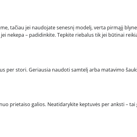
ime, tačiau jei naudojate senesnį modelį, verta pirmąjį blyne
jei nekepa – padidinkite. Tepkite riebalus tik jei būtinai reiki
i bus per stori. Geriausia naudoti samtelį arba matavimo šauk
uo prietaiso galios. Neatidarykite keptuvės per anksti – tai 