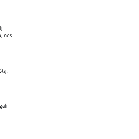
lį
a, nes
štą,
gali