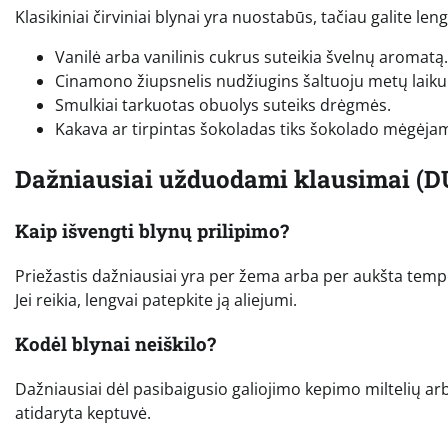
Klasikiniai čirviniai blynai yra nuostabūs, tačiau galite l
Vanilė arba vanilinis cukrus suteikia švelnų aromatą.
Cinamono žiupsnelis nudžiugins šaltuoju metų laiku
Smulkiai tarkuotas obuolys suteiks drėgmės.
Kakava ar tirpintas šokoladas tiks šokolado mėgėja
Dažniausiai užduodami klausimai (D
Kaip išvengti blynų prilipimo?
Priežastis dažniausiai yra per žema arba per aukšta tempera
Jei reikia, lengvai patepkite ją aliejumi.
Kodėl blynai neiškilo?
Dažniausiai dėl pasibaigusio galiojimo kepimo miltelių arb
atidaryta keptuvė.