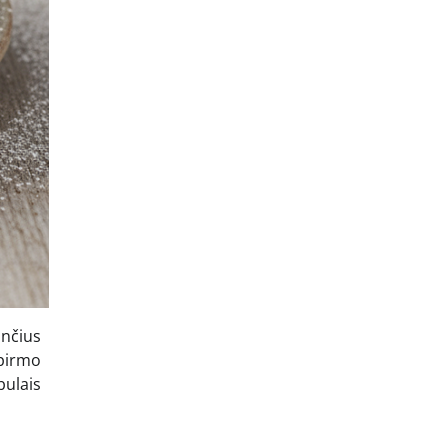
ančius
 pirmo
bulais