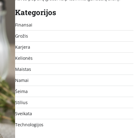
Kategorijos
Finansai
Grožis
Karjera
Kelionės
Maistas
Namai
Šeima
Stilius
Sveikata
Technologijos