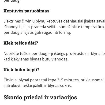
per daug.
Keptuvės paruošimas
Elektrinės čirvinių blynų keptuvės dažniausiai įkaista sava
išbandyti: jei jis pradeda svilti – sumažinkite temperatūrą, 
per daug aliejaus gali sugadinti formą.
Kiek tešlos dėti?
Nepilkite tešlos per daug – ji išbėgs pro kraštus ir blyna
kad kiekvienas blynas būtų vienodas.
Kiek laiko kepti?
Čirviniai blynai paprastai kepa 3–5 minutes, priklausomai n
sutrukdyti tešlai pakilti ir blynas sukris.
Skonio priedai ir variacijos