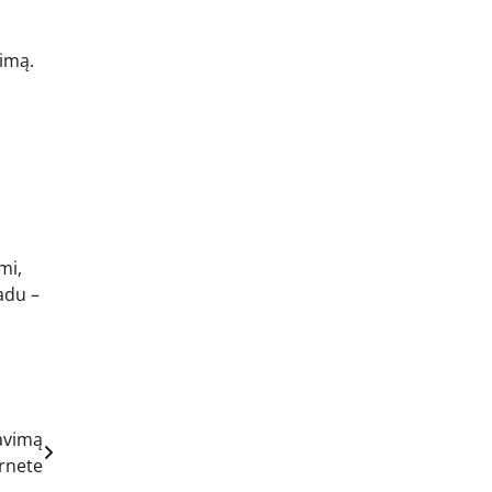
pimą.
mi,
adu –
avimą
rnete