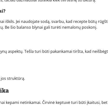
ai?
nai iškils. Jei naudojate sodą, svarbu, kad recepte būtų rūgšt
ktų. Be šio balanso blynai gali turėti nemalonų poskonį.
lynų aspektų. Tešla turi būti pakankamai tiršta, kad neišbėgt
 jos struktūrą.
nika
nai kepami netinkamai. Čirvinė keptuvė turi būti įkaitusi, bet