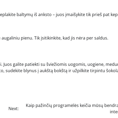
neplakite baltymų iš anksto – juos įmaišykite tik prieš pat ke
 augaliniu pienu. Tik įsitikinkite, kad jis nėra per saldus.
lui. Juos galite patiekti su šviežiomis uogomis, uogiene, medu
to, sudėkite blynus į aukštą bokštą ir užpilkite tirpintu šokol
Kaip pažinčių programėlės keičia mūsų bendr
Next:
inte