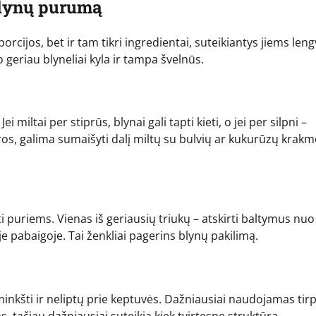
 blynų purumą
porcijos, bet ir tam tikri ingredientai, suteikiantys jiems le
 geriau blyneliai kyla ir tampa švelnūs.
ei miltai per stiprūs, blynai gali tapti kieti, o jei per silpni –
ūros, galima sumaišyti dalį miltų su bulvių ar kukurūzų krakm
ti puriems. Vienas iš geriausių triukų – atskirti baltymus nuo
oje pabaigoje. Tai ženkliai pagerins blynų pakilimą.
ų minkšti ir neliptų prie keptuvės. Dažniausiai naudojamas tir
as, tačiau dažniausiai suteikia kiek tvirtesnę struktūrą.