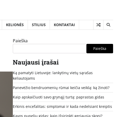
KELIONĖS
STILIUS
KONTAKTAI
Paieška
Paieška
Naujausi įrašai
Ką pamatyti Lietuvoje: lankytinų vietų sąrašas
keliautojams
Panevėžio bendruomenių rūmai keičia veiklą: ką žinoti?
Kaip apskaičiuoti savo grynąjį turtą: paprastas gidas
Erkinis encefalitas: simptomai ir kada nedelsiant kreiptis
Kavos pupelių gidas: kaip išsirinkti geriausią skonį?