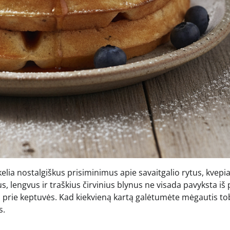
i kelia nostalgiškus prisiminimus apie savaitgalio rytus, kvepi
ius, lengvus ir traškius čirvinius blynus ne visada pavyksta iš
kibti prie keptuvės. Kad kiekvieną kartą galėtumėte mėgautis to
s.