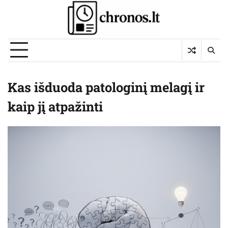
Skip
to
content
Kas išduoda patologinį melagį ir
kaip jį atpažinti