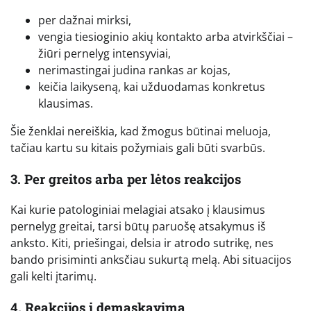
per dažnai mirksi,
vengia tiesioginio akių kontakto arba atvirkščiai –
žiūri pernelyg intensyviai,
nerimastingai judina rankas ar kojas,
keičia laikyseną, kai užduodamas konkretus
klausimas.
Šie ženklai nereiškia, kad žmogus būtinai meluoja,
tačiau kartu su kitais požymiais gali būti svarbūs.
3. Per greitos arba per lėtos reakcijos
Kai kurie patologiniai melagiai atsako į klausimus
pernelyg greitai, tarsi būtų paruošę atsakymus iš
anksto. Kiti, priešingai, delsia ir atrodo sutrikę, nes
bando prisiminti anksčiau sukurtą melą. Abi situacijos
gali kelti įtarimų.
4. Reakcijos į demaskavimą