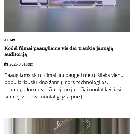
ŠEIMA
Kodėl filmai paaugliams vis dar traukia jaunąją
auditoriją
2026 3 Sausio
Paaugliams skirti filmai jau daugelį metų išlieka vienu
populiariausių kino žanrų, nors technologijos,
pramogų formos ir žiūrėjimo įpročiai nuolat keičiasi.
Jaunieji žiūrovai nuolat grįžta prie […]