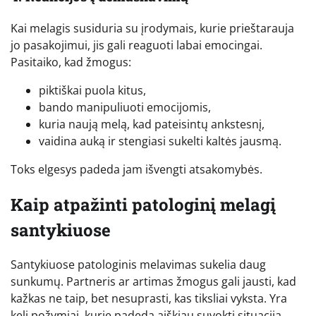
Kai melagis susiduria su įrodymais, kurie prieštarauja
jo pasakojimui, jis gali reaguoti labai emocingai.
Pasitaiko, kad žmogus:
piktiškai puola kitus,
bando manipuliuoti emocijomis,
kuria naują melą, kad pateisintų ankstesnį,
vaidina auką ir stengiasi sukelti kaltės jausmą.
Toks elgesys padeda jam išvengti atsakomybės.
Kaip atpažinti patologinį melagį
santykiuose
Santykiuose patologinis melavimas sukelia daug
sunkumų. Partneris ar artimas žmogus gali jausti, kad
kažkas ne taip, bet nesuprasti, kas tiksliai vyksta. Yra
keli požymiai, kurie padeda aiškiau suvokti situaciją.