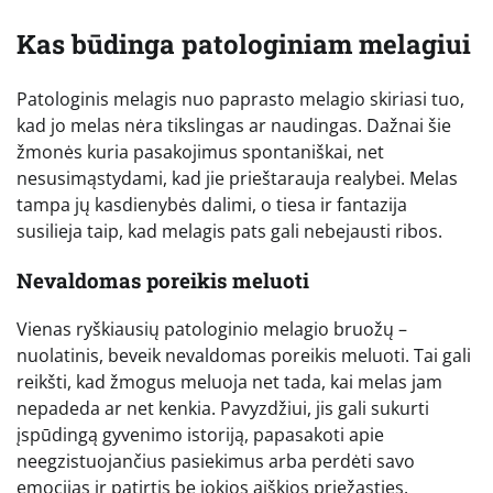
Kas būdinga patologiniam melagiui
Patologinis melagis nuo paprasto melagio skiriasi tuo,
kad jo melas nėra tikslingas ar naudingas. Dažnai šie
žmonės kuria pasakojimus spontaniškai, net
nesusimąstydami, kad jie prieštarauja realybei. Melas
tampa jų kasdienybės dalimi, o tiesa ir fantazija
susilieja taip, kad melagis pats gali nebejausti ribos.
Nevaldomas poreikis meluoti
Vienas ryškiausių patologinio melagio bruožų –
nuolatinis, beveik nevaldomas poreikis meluoti. Tai gali
reikšti, kad žmogus meluoja net tada, kai melas jam
nepadeda ar net kenkia. Pavyzdžiui, jis gali sukurti
įspūdingą gyvenimo istoriją, papasakoti apie
neegzistuojančius pasiekimus arba perdėti savo
emocijas ir patirtis be jokios aiškios priežasties.