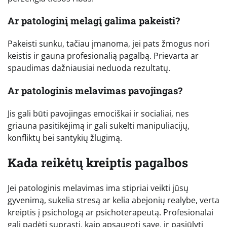
Ar patologinį melagį galima pakeisti?
Pakeisti sunku, tačiau įmanoma, jei pats žmogus nori
keistis ir gauna profesionalią pagalbą. Prievarta ar
spaudimas dažniausiai neduoda rezultatų.
Ar patologinis melavimas pavojingas?
Jis gali būti pavojingas emociškai ir socialiai, nes
griauna pasitikėjimą ir gali sukelti manipuliacijų,
konfliktų bei santykių žlugimą.
Kada reikėtų kreiptis pagalbos
Jei patologinis melavimas ima stipriai veikti jūsų
gyvenimą, sukelia stresą ar kelia abejonių realybe, verta
kreiptis į psichologą ar psichoterapeutą. Profesionalai
gali padėti suprasti, kaip apsaugoti save, ir pasiūlyti