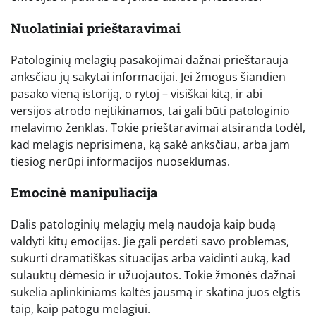
Nuolatiniai prieštaravimai
Patologinių melagių pasakojimai dažnai prieštarauja
anksčiau jų sakytai informacijai. Jei žmogus šiandien
pasako vieną istoriją, o rytoj – visiškai kitą, ir abi
versijos atrodo neįtikinamos, tai gali būti patologinio
melavimo ženklas. Tokie prieštaravimai atsiranda todėl,
kad melagis neprisimena, ką sakė anksčiau, arba jam
tiesiog nerūpi informacijos nuoseklumas.
Emocinė manipuliacija
Dalis patologinių melagių melą naudoja kaip būdą
valdyti kitų emocijas. Jie gali perdėti savo problemas,
sukurti dramatiškas situacijas arba vaidinti auką, kad
sulauktų dėmesio ir užuojautos. Tokie žmonės dažnai
sukelia aplinkiniams kaltės jausmą ir skatina juos elgtis
taip, kaip patogu melagiui.