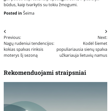
būdus, kaip tvarkytis su tokiu žmogumi.
Posted in
Šeima
Navigacija
Previous:
Next:
tarp
Nagų rudeniui tendencijos:
Kodėl šiemet
įrašų
kokias spalvas rinksis
populiariausia sienų spalva
moterys šį sezoną
užkariauja lietuvių namus
Rekomenduojami straipsniai