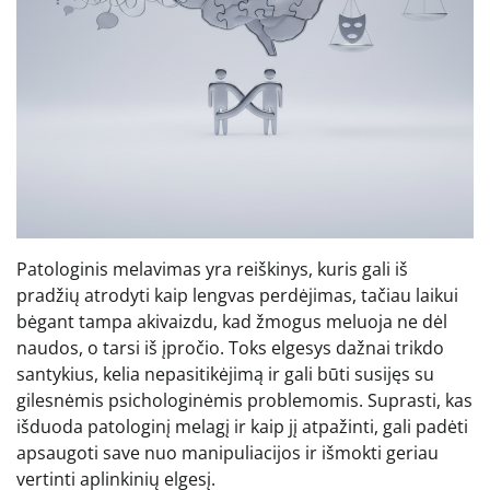
Patologinis melavimas yra reiškinys, kuris gali iš
pradžių atrodyti kaip lengvas perdėjimas, tačiau laikui
bėgant tampa akivaizdu, kad žmogus meluoja ne dėl
naudos, o tarsi iš įpročio. Toks elgesys dažnai trikdo
santykius, kelia nepasitikėjimą ir gali būti susijęs su
gilesnėmis psichologinėmis problemomis. Suprasti, kas
išduoda patologinį melagį ir kaip jį atpažinti, gali padėti
apsaugoti save nuo manipuliacijos ir išmokti geriau
vertinti aplinkinių elgesį.