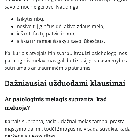
savo emocinę gerovę. Naudinga:
laikytis ribų,
nesivelti į ginčus dėl akivaizdaus melo,
ieškoti faktų patvirtinimo,
aiškiai ir ramiai išsakyti savo lūkesčius.
Kai kuriais atvejais itin svarbu įtraukti psichologą, nes
patologinis melavimas gali būti susijęs su asmenybės
sutrikimais ar trauminėmis patirtimis.
Dažniausiai užduodami klausimai
Ar patologinis melagis supranta, kad
meluoja?
Kartais supranta, tačiau dažnai melas tampa įprasta
mąstymo dalimi, todėl žmogus ne visada suvokia, kada
peržengia tiesos ribas.