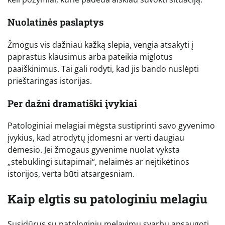
Nuolatinės paslaptys
Žmogus vis dažniau kažką slepia, vengia atsakyti į
paprastus klausimus arba pateikia miglotus
paaiškinimus. Tai gali rodyti, kad jis bando nuslėpti
prieštaringas istorijas.
Per dažni dramatiški įvykiai
Patologiniai melagiai mėgsta sustiprinti savo gyvenimo
įvykius, kad atrodytų įdomesni ar verti daugiau
dėmesio. Jei žmogaus gyvenime nuolat vyksta
„stebuklingi sutapimai“, nelaimės ar neįtikėtinos
istorijos, verta būti atsargesniam.
Kaip elgtis su patologiniu melagiu
Susidūrus su patologiniu melavimu svarbu apsaugoti