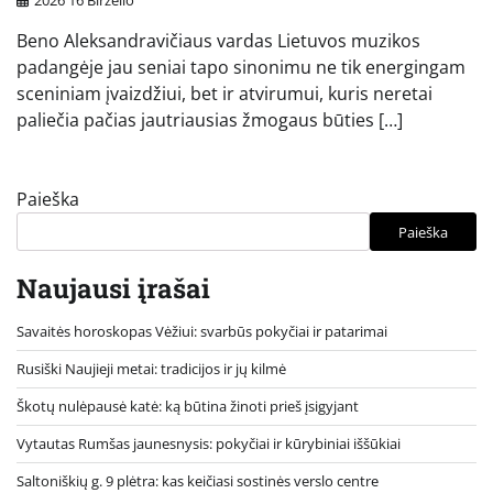
2026 16 Birželio
Beno Aleksandravičiaus vardas Lietuvos muzikos
padangėje jau seniai tapo sinonimu ne tik energingam
sceniniam įvaizdžiui, bet ir atvirumui, kuris neretai
paliečia pačias jautriausias žmogaus būties […]
Paieška
Paieška
Naujausi įrašai
Savaitės horoskopas Vėžiui: svarbūs pokyčiai ir patarimai
Rusiški Naujieji metai: tradicijos ir jų kilmė
Škotų nulėpausė katė: ką būtina žinoti prieš įsigyjant
Vytautas Rumšas jaunesnysis: pokyčiai ir kūrybiniai iššūkiai
Saltoniškių g. 9 plėtra: kas keičiasi sostinės verslo centre