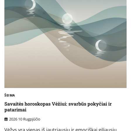
ŠEIMA
Savaitės horoskopas Vėžiui: svarbūs pokyčiai ir
patarimai
2026 10 Rugpjūčio
Vėžys yra vienas iš jautriausių ir emociškai giliausių