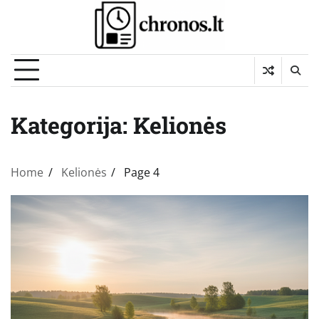
Skip
to
content
Kategorija:
Kelionės
Home
Kelionės
Page 4