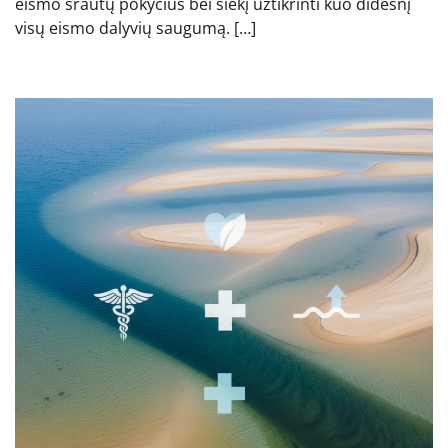
eismo srautų pokyčius bei siekį užtikrinti kuo didesnį
visų eismo dalyvių saugumą. […]