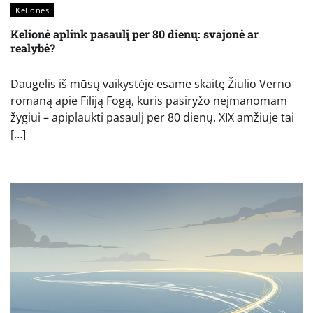
Kelionės
Kelionė aplink pasaulį per 80 dienų: svajonė ar
realybė?
Daugelis iš mūsų vaikystėje esame skaitę Žiulio Verno
romaną apie Filiją Fogą, kuris pasiryžo neįmanomam
žygiui – apiplaukti pasaulį per 80 dienų. XIX amžiuje tai
[…]