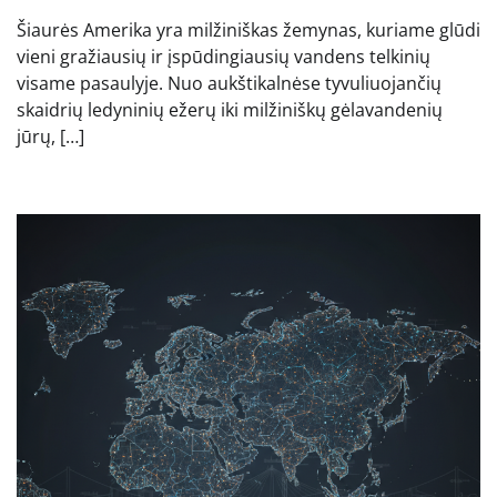
Šiaurės Amerika yra milžiniškas žemynas, kuriame glūdi
vieni gražiausių ir įspūdingiausių vandens telkinių
visame pasaulyje. Nuo aukštikalnėse tyvuliuojančių
skaidrių ledyninių ežerų iki milžiniškų gėlavandenių
jūrų, […]