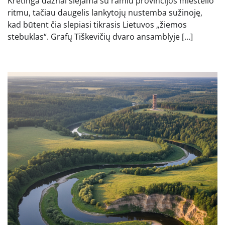
Kretinga dažnai siejama su ramiu provincijos miestelio
ritmu, tačiau daugelis lankytojų nustemba sužinoję,
kad būtent čia slepiasi tikrasis Lietuvos „žiemos
stebuklas“. Grafų Tiškevičių dvaro ansamblyje […]