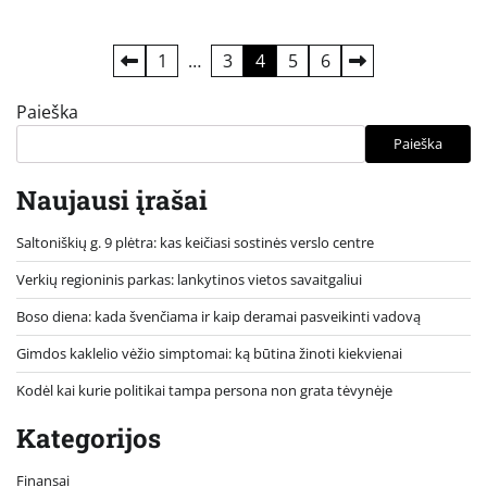
Įrašų
1
…
3
4
5
6
puslapiavimas
Paieška
Paieška
Naujausi įrašai
Saltoniškių g. 9 plėtra: kas keičiasi sostinės verslo centre
Verkių regioninis parkas: lankytinos vietos savaitgaliui
Boso diena: kada švenčiama ir kaip deramai pasveikinti vadovą
Gimdos kaklelio vėžio simptomai: ką būtina žinoti kiekvienai
Kodėl kai kurie politikai tampa persona non grata tėvynėje
Kategorijos
Finansai