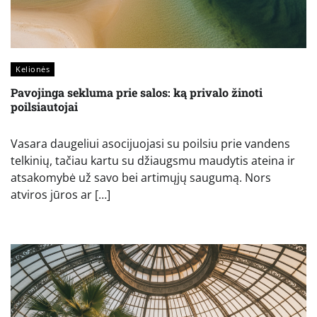
Kelionės
Pavojinga sekluma prie salos: ką privalo žinoti
poilsiautojai
Vasara daugeliui asocijuojasi su poilsiu prie vandens
telkinių, tačiau kartu su džiaugsmu maudytis ateina ir
atsakomybė už savo bei artimųjų saugumą. Nors
atviros jūros ar […]