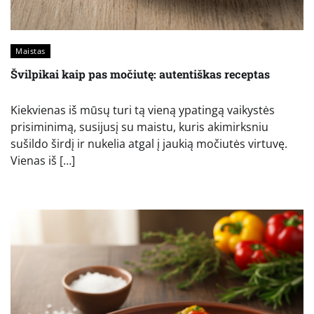
Maistas
Švilpikai kaip pas močiutę: autentiškas receptas
Kiekvienas iš mūsų turi tą vieną ypatingą vaikystės
prisiminimą, susijusį su maistu, kuris akimirksniu
sušildo širdį ir nukelia atgal į jaukią močiutės virtuvę.
Vienas iš […]