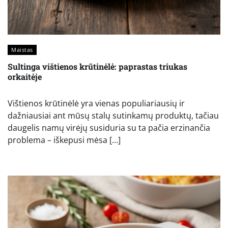
Maistas
Sultinga vištienos krūtinėlė: paprastas triukas
orkaitėje
Vištienos krūtinėlė yra vienas populiariausių ir
dažniausiai ant mūsų stalų sutinkamų produktų, tačiau
daugelis namų virėjų susiduria su ta pačia erzinančia
problema – iškepusi mėsa […]