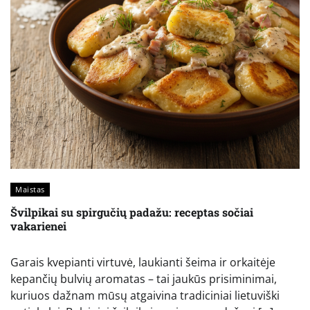
Maistas
Švilpikai su spirgučių padažu: receptas sočiai
vakarienei
Garais kvepianti virtuvė, laukianti šeima ir orkaitėje
kepančių bulvių aromatas – tai jaukūs prisiminimai,
kuriuos dažnam mūsų atgaivina tradiciniai lietuviški