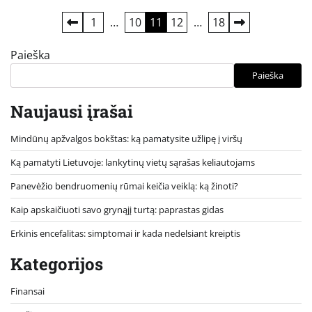
Įrašų
1
…
10
11
12
…
18
puslapiavimas
Paieška
Paieška
Naujausi įrašai
Mindūnų apžvalgos bokštas: ką pamatysite užlipę į viršų
Ką pamatyti Lietuvoje: lankytinų vietų sąrašas keliautojams
Panevėžio bendruomenių rūmai keičia veiklą: ką žinoti?
Kaip apskaičiuoti savo grynąjį turtą: paprastas gidas
Erkinis encefalitas: simptomai ir kada nedelsiant kreiptis
Kategorijos
Finansai