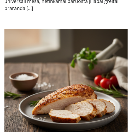
universali mėsa, netinkamai paruošta ji labai greitai
praranda […]