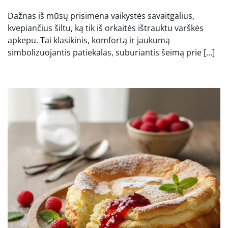
Dažnas iš mūsų prisimena vaikystės savaitgalius,
kvepiančius šiltu, ką tik iš orkaitės ištrauktu varškės
apkepu. Tai klasikinis, komfortą ir jaukumą
simbolizuojantis patiekalas, suburiantis šeimą prie […]