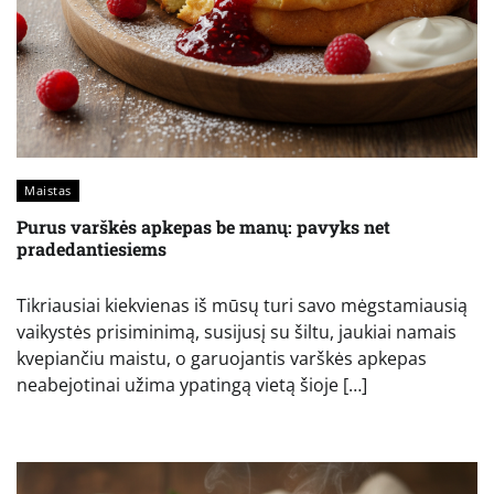
Maistas
Purus varškės apkepas be manų: pavyks net
pradedantiesiems
Tikriausiai kiekvienas iš mūsų turi savo mėgstamiausią
vaikystės prisiminimą, susijusį su šiltu, jaukiai namais
kvepiančiu maistu, o garuojantis varškės apkepas
neabejotinai užima ypatingą vietą šioje […]