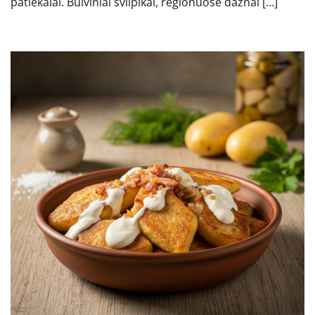
patiekalai. Bulviniai švilpikai, regionuose dažnai […]