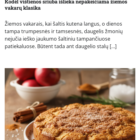
Kodėl vištienos sriuba išlieka nepakeičiama žiemos
vakarų klasika
Žiemos vakarais, kai šaltis kutena langus, o dienos
tampa trumpesnės ir tamsesnės, daugelis žmonių
nejučia ieško jaukumo šaltiniu tampančiuose
patiekaluose. Būtent tada ant daugelio stalų […]