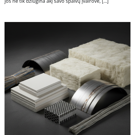
jos ne tik džiugina akį savo spalvų įvairove, […]