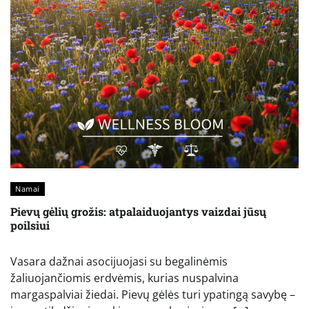
Namai
Pievų gėlių grožis: atpalaiduojantys vaizdai jūsų
poilsiui
Vasara dažnai asocijuojasi su begalinėmis
žaliuojančiomis erdvėmis, kurias nuspalvina
margaspalviai žiedai. Pievų gėlės turi ypatingą savybę –