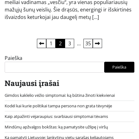
meiliai vadinamas „vesčiu“, yra vienas populiariausių
mažųjų šunų veislių. Šie drąsūs, energingi ir išskirtinės
išvaizdos keturkojai jau daugelį metų […]
Įrašų
1
2
3
…
35
puslapiavimas
Paieška
Paieška
Naujausi įrašai
Gimdos kaklelio vėžio simptomai: ką būtina žinoti kiekvienai
Kodėl kai kurie politikai tampa persona non grata tėvynėje
Kaip atpažinti vėjaraupius: svarbiausi simptomai tėvams
Mindūnų apžvalgos bokštas: ką pamatysite užlipę į viršų
Ką pamatyti Lietuvoje: lankytinų vietų sąrašas keliautojams