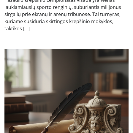
Pasaulio krepšinio čempionatas visada yra vienas
laukiamiausių sporto renginių, suburiantis milijonus
sirgalių prie ekranų ir arenų tribūnose. Tai turnyras,
kuriame susiduria skirtingos krepšinio mokyklos,
taktikos […]