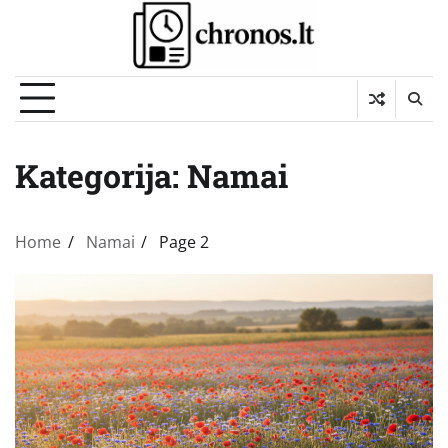
Skip
to
content
Kategorija:
Namai
Home
Namai
Page 2