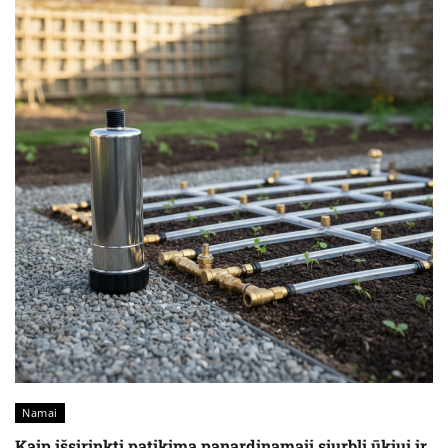
Namai
Kaip išsirinkti patikimą panardinamąjį siurblį ūkiui ir