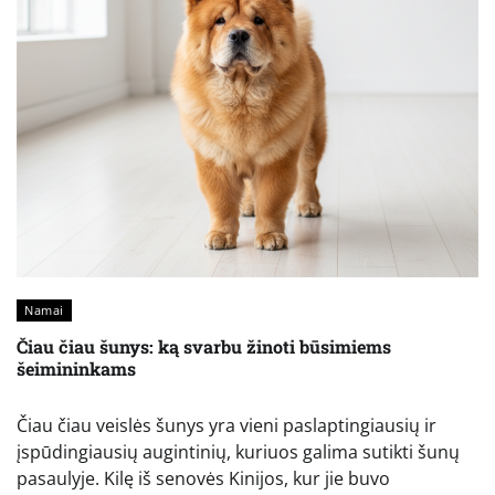
Namai
Čiau čiau šunys: ką svarbu žinoti būsimiems
šeimininkams
Čiau čiau veislės šunys yra vieni paslaptingiausių ir
įspūdingiausių augintinių, kuriuos galima sutikti šunų
pasaulyje. Kilę iš senovės Kinijos, kur jie buvo