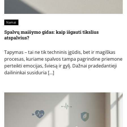
Namai
Spalvų maišymo gidas: kaip išgauti tikslius
atspalvius?
Tapymas – tai ne tik techninis įgūdis, bet ir magiškas
procesas, kuriame spalvos tampa pagrindine priemone
perteikti emocijas, šviesą ir gylį. Dažnai pradedantieji
dailininkai susiduria […]