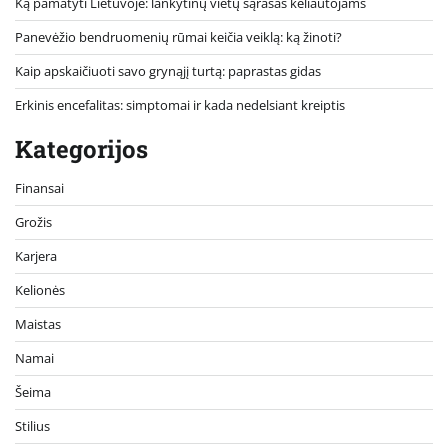
Ką pamatyti Lietuvoje: lankytinų vietų sąrašas keliautojams
Panevėžio bendruomenių rūmai keičia veiklą: ką žinoti?
Kaip apskaičiuoti savo grynąjį turtą: paprastas gidas
Erkinis encefalitas: simptomai ir kada nedelsiant kreiptis
Kategorijos
Finansai
Grožis
Karjera
Kelionės
Maistas
Namai
Šeima
Stilius