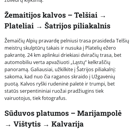
Žemaitijos kalvos – Telšiai →
Plateliai → Šatrijos piliakalnis
Žemaičių Alpių pravardę pelniusi trasa prasideda Telšių
meistrų skulptūrų takais ir nusuka į Platelių ežero
pakrantę. 24 km aplinkui driekiasi dviračių trasa, bet
automobiliu verta apvažiuoti „Ląstų“ kelkraščių
panoramą. Galiausiai, užkilkite į Šatrijos piliakalnį:
sakoma, kad nuo čia raganos skraido į Užgavėnių
puotą. Kalvos ryški rudeninė paletė ir trumpi, bet
statūs serpentininiai ruožai pradžiugins tiek
vairuotojus, tiek fotografus.
Sūduvos platumos – Marijampolė
→ Vištytis → Kalvarija