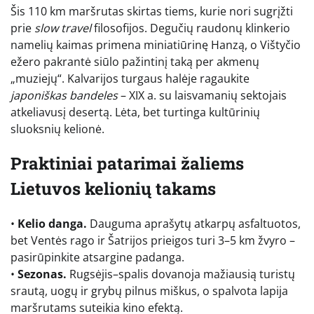
Šis 110 km maršrutas skirtas tiems, kurie nori sugrįžti
prie
slow travel
filosofijos. Degučių raudonų klinkerio
namelių kaimas primena miniatiūrinę Hanzą, o Vištyčio
ežero pakrantė siūlo pažintinį taką per akmenų
„muziejų“. Kalvarijos turgaus halėje ragaukite
japoniškas bandeles
– XIX a. su laisvamanių sektojais
atkeliavusį desertą. Lėta, bet turtinga kultūrinių
sluoksnių kelionė.
Praktiniai patarimai žaliems
Lietuvos kelionių takams
•
Kelio danga.
Dauguma aprašytų atkarpų asfaltuotos,
bet Ventės rago ir Šatrijos prieigos turi 3–5 km žvyro –
pasirūpinkite atsargine padanga.
•
Sezonas.
Rugsėjis–spalis dovanoja mažiausią turistų
srautą, uogų ir grybų pilnus miškus, o spalvota lapija
maršrutams suteikia kino efektą.