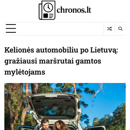
Skip
to
content
Kelionės automobiliu po Lietuvą:
gražiausi maršrutai gamtos
mylėtojams