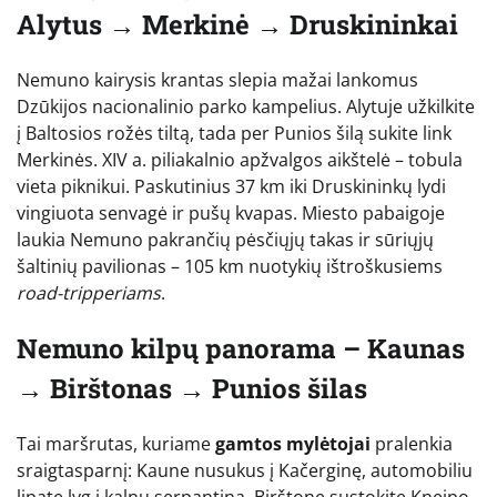
Alytus → Merkinė → Druskininkai
Nemuno kairysis krantas slepia mažai lankomus
Dzūkijos nacionalinio parko kampelius. Alytuje užkilkite
į Baltosios rožės tiltą, tada per Punios šilą sukite link
Merkinės. XIV a. piliakalnio apžvalgos aikštelė – tobula
vieta piknikui. Paskutinius 37 km iki Druskininkų lydi
vingiuota senvagė ir pušų kvapas. Miesto pabaigoje
laukia Nemuno pakrančių pėsčiųjų takas ir sūriųjų
šaltinių pavilionas – 105 km nuotykių ištroškusiems
road-tripperiams
.
Nemuno kilpų panorama – Kaunas
→ Birštonas → Punios šilas
Tai maršrutas, kuriame
gamtos mylėtojai
pralenkia
sraigtasparnį: Kaune nusukus į Kačerginę, automobiliu