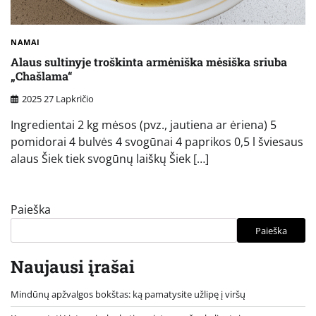
NAMAI
Alaus sultinyje troškinta armėniška mėsiška sriuba
„Chašlama“
2025 27 Lapkričio
Ingredientai 2 kg mėsos (pvz., jautiena ar ėriena) 5
pomidorai 4 bulvės 4 svogūnai 4 paprikos 0,5 l šviesaus
alaus Šiek tiek svogūnų laiškų Šiek […]
Paieška
Paieška
Naujausi įrašai
Mindūnų apžvalgos bokštas: ką pamatysite užlipę į viršų