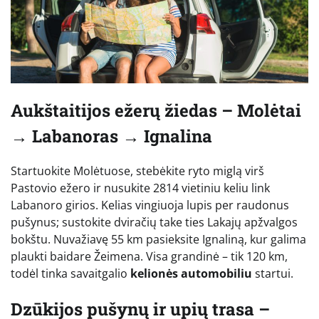
Aukštaitijos ežerų žiedas – Molėtai
→ Labanoras → Ignalina
Startuokite Molėtuose, stebėkite ryto miglą virš
Pastovio ežero ir nusukite 2814 vietiniu keliu link
Labanoro girios. Kelias vingiuoja lupis per raudonus
pušynus; sustokite dviračių take ties Lakajų apžvalgos
bokštu. Nuvažiavę 55 km pasieksite Ignaliną, kur galima
plaukti baidare Žeimena. Visa grandinė – tik 120 km,
todėl tinka savaitgalio
kelionės automobiliu
startui.
Dzūkijos pušynų ir upių trasa –