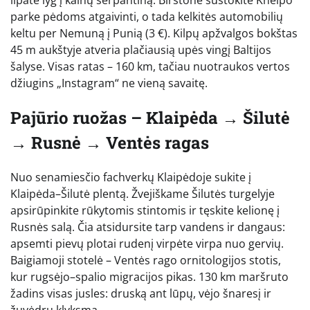
lipate lyg į kalnų serpantiną. Birštone sustokite Kneipo
parke pėdoms atgaivinti, o tada kelkitės automobilių
keltu per Nemuną į Punią (3 €). Kilpų apžvalgos bokštas
45 m aukštyje atveria plačiausią upės vingį Baltijos
šalyse. Visas ratas – 160 km, tačiau nuotraukos vertos
džiugins „Instagram“ ne vieną savaitę.
Pajūrio ruožas – Klaipėda → Šilutė
→ Rusnė → Ventės ragas
Nuo senamiesčio fachverkų Klaipėdoje sukite į
Klaipėda–Šilutė plentą. Žvejiškame Šilutės turgelyje
apsirūpinkite rūkytomis stintomis ir tęskite kelionę į
Rusnės salą. Čia atsidursite tarp vandens ir dangaus:
apsemti pievų plotai rudenį virpėte virpa nuo gervių.
Baigiamoji stotelė – Ventės rago ornitologijos stotis,
kur rugsėjo–spalio migracijos pikas. 130 km maršruto
žadins visas jusles: druską ant lūpų, vėjo šnaresį ir
žuvėdrų klyksmą.