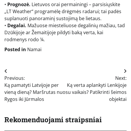
•
Prognozė.
Lietuvos orai permainingi – parsisiųskite
„LT Weather“ programėlę drėgmės radarui; tai padės
suplanuoti panoraminį sustojimą be lietaus.
•
Degalai.
Mažuose miesteliuose degalinių mažiau, tad
Dzūkijoje ar Žemaitijoje pildyti baką verta, kai
rodmenys rodo ¼.
Posted in
Namai
Navigacija
Previous:
Next:
tarp
Ką pamatyti Latvijoje per
Ką verta aplankyti Lenkijoje
įrašų
vieną dieną? Maršrutas nuo
su vaikais? Patikrinti šeimos
Rygos iki Jūrmalos
objektai
Rekomenduojami straipsniai