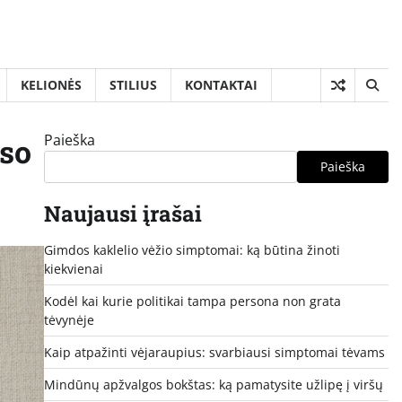
KELIONĖS
STILIUS
KONTAKTAI
Paieška
uso
Paieška
Naujausi įrašai
Gimdos kaklelio vėžio simptomai: ką būtina žinoti
kiekvienai
Kodėl kai kurie politikai tampa persona non grata
tėvynėje
Kaip atpažinti vėjaraupius: svarbiausi simptomai tėvams
Mindūnų apžvalgos bokštas: ką pamatysite užlipę į viršų