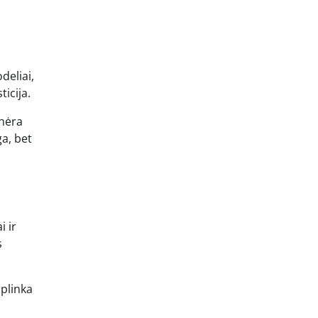
deliai,
icija.
 nėra
ga, bet
i ir
s
aplinka