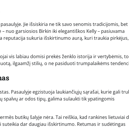
a
aulyje. Jie išsiskiria ne tik savo senomis tradicijomis, bet 
– nuo garsiosios Birkin iki elegantiškos Kelly – pasiuvama
a reputacija sukuria išskirtinumo aurą, kuri traukia pirkėjus,
ojai vis labiau domisi prekės ženklo istorija ir vertybėmis, t
nuotą, ilgaamžį stilių, o ne pasiduoti trumpalaikėms tendenc
mas
as. Pasaulyje egzistuoja laukiančiųjų sąrašai, kurie gali tru
ų spalvų ar odos tipų, galima sulaukti tik ypatingomis
ermès butikų šalyje nėra. Tai reiškia, kad rankines lietuviai 
nei suteikia dar daugiau išskirtinumo. Retumas ir sudėtingas