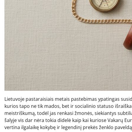
Lietuvoje pastaraisiais metais pastebimas ypatingas sus
kurios tapo ne tik mados, bet ir socialinio statuso išraiška.
meistriškumą, todėl jas renkasi žmonės, siekiantys subtili
šalyje vis dar nėra tokia didelė kaip kai kuriose Vakarų E
vertina ilgalaikę kokybę ir legendinį prekės ženklo paveldą