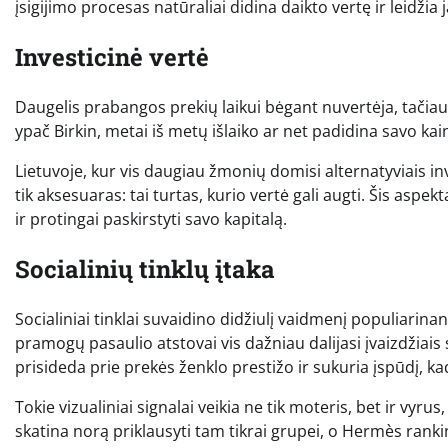
įsigijimo procesas natūraliai didina daikto vertę ir leidžia
Investicinė vertė
Daugelis prabangos prekių laikui bėgant nuvertėja, tačiau
ypač Birkin, metai iš metų išlaiko ar net padidina savo kai
Lietuvoje, kur vis daugiau žmonių domisi alternatyviais 
tik aksesuaras: tai turtas, kurio vertė gali augti. Šis asp
ir protingai paskirstyti savo kapitalą.
Socialinių tinklų įtaka
Socialiniai tinklai suvaidino didžiulį vaidmenį populiarina
pramogų pasaulio atstovai vis dažniau dalijasi įvaizdžiais
prisideda prie prekės ženklo prestižo ir sukuria įspūdį, 
Tokie vizualiniai signalai veikia ne tik moteris, bet ir vyru
skatina norą priklausyti tam tikrai grupei, o Hermès ranki