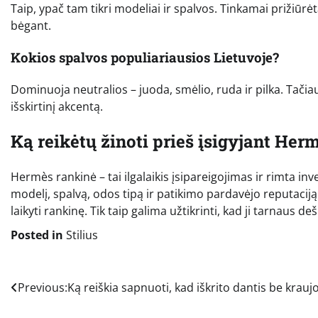
Taip, ypač tam tikri modeliai ir spalvos. Tinkamai prižiūrėta 
bėgant.
Kokios spalvos populiariausios Lietuvoje?
Dominuoja neutralios – juoda, smėlio, ruda ir pilka. Tači
išskirtinį akcentą.
Ką reikėtų žinoti prieš įsigyjant Her
Hermès rankinė – tai ilgalaikis įsipareigojimas ir rimta inve
modelį, spalvą, odos tipą ir patikimo pardavėjo reputaciją. 
laikyti rankinę. Tik taip galima užtikrinti, kad ji tarnaus de
Posted in
Stilius
Navigacija
Previous:
Ką reiškia sapnuoti, kad iškrito dantis be krauj
tarp