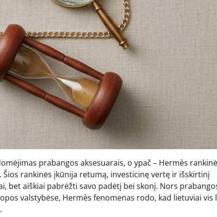
idomėjimas prabangos aksesuarais, o ypač – Hermès rankin
 Šios rankinės įkūnija retumą, investicinę vertę ir išskirtinį
ai, bet aiškiai pabrėžti savo padėtį bei skonį. Nors prabango
uropos valstybėse, Hermès fenomenas rodo, kad lietuviai vis 
.