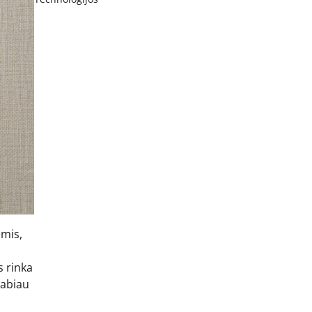
ėmis,
s rinka
labiau