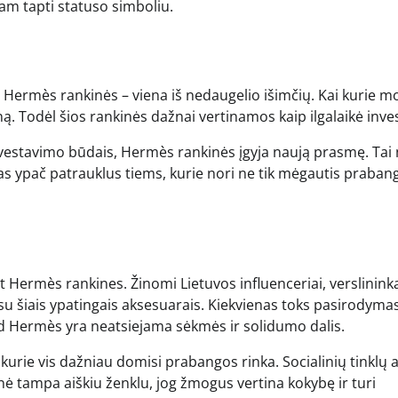
 jam tapti statuso simboliu.
 Hermès rankinės – viena iš nedaugelio išimčių. Kai kurie mo
ną. Todėl šios rankinės dažnai vertinamos kaip ilgalaikė invest
investavimo būdais, Hermès rankinės įgyja naują prasmę. Tai
ektas ypač patrauklus tiems, kurie nori ne tik mėgautis praban
nt Hermès rankines. Žinomi Lietuvos influenceriai, verslininka
 su šiais ypatingais aksesuarais. Kiekvienas toks pasirodyma
kad Hermès yra neatsiejama sėkmės ir solidumo dalis.
s, kurie vis dažniau domisi prabangos rinka. Socialinių tinklų 
nė tampa aiškiu ženklu, jog žmogus vertina kokybę ir turi