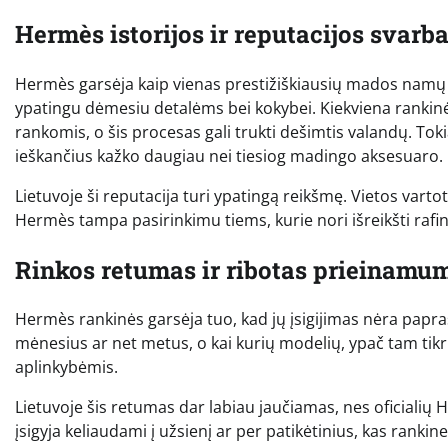
Hermès istorijos ir reputacijos svarb
Hermès garsėja kaip vienas prestižiškiausių mados namų pas
ypatingu dėmesiu detalėms bei kokybei. Kiekviena rankinė 
rankomis, o šis procesas gali trukti dešimtis valandų. Toki
ieškančius kažko daugiau nei tiesiog madingo aksesuaro.
Lietuvoje ši reputacija turi ypatingą reikšmę. Vietos vartot
Hermès tampa pasirinkimu tiems, kurie nori išreikšti rafi
Rinkos retumas ir ribotas prieinamu
Hermès rankinės garsėja tuo, kad jų įsigijimas nėra paprast
mėnesius ar net metus, o kai kurių modelių, ypač tam tikr
aplinkybėmis.
Lietuvoje šis retumas dar labiau jaučiamas, nes oficialių H
įsigyja keliaudami į užsienį ar per patikėtinius, kas ranki