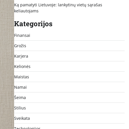
Ką pamatyti Lietuvoje: lankytinų vietų sąrašas
keliautojams
Kategorijos
Finansai
Grožis
Karjera
Kelionės
Maistas
Namai
Šeima
Stilius
Sveikata
Technologijos