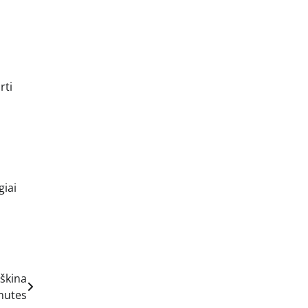
rti
giai
iškina
nutes