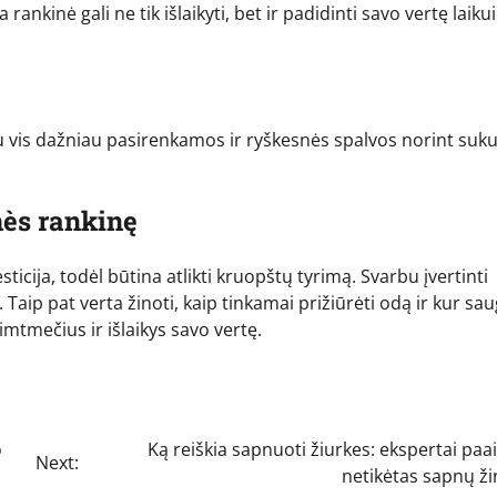
rankinė gali ne tik išlaikyti, bet ir padidinti savo vertę laikui
au vis dažniau pasirenkamos ir ryškesnės spalvos norint suku
mès rankinę
sticija, todėl būtina atlikti kruopštų tyrimą. Svarbu įvertinti
Taip pat verta žinoti, kaip tinkamai prižiūrėti odą ir kur sau
šimtmečius ir išlaikys savo vertę.
o
Ką reiškia sapnuoti žiurkes: ekspertai paa
Next:
netikėtas sapnų ži