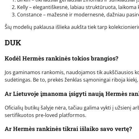
Kelly – elegantiškesnė, labiau struktūruota, laikoma 
Constance – mažesnė ir modernesnė, dažniau pasi
Šių modelių paklausa išlieka aukšta tiek tarp kolekcionier
DUK
Kodėl Hermès rankinės tokios brangios?
Jos gaminamos rankomis, naudojamos tik aukščiausios kok
sudėtingas. Be to, prekės ženklas sąmoningai riboja kiekį,
Ar Lietuvoje įmanoma įsigyti naują Hermès ran
Oficialių butikų šalyje nėra, tačiau galima vykti į užsienį 
sertifikuotos pre-loved platformos.
Ar Hermès rankinės tikrai išlaiko savo vertę?