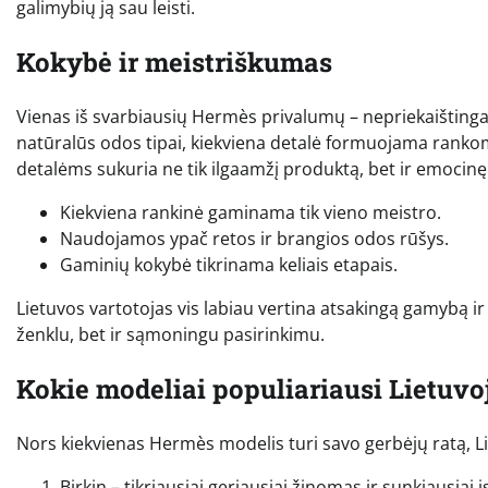
galimybių ją sau leisti.
Kokybė ir meistriškumas
Vienas iš svarbiausių Hermès privalumų – nepriekaištinga
natūralūs odos tipai, kiekviena detalė formuojama ranko
detalėms sukuria ne tik ilgaamžį produktą, bet ir emocinę
Kiekviena rankinė gaminama tik vieno meistro.
Naudojamos ypač retos ir brangios odos rūšys.
Gaminių kokybė tikrinama keliais etapais.
Lietuvos vartotojas vis labiau vertina atsakingą gamybą 
ženklu, bet ir sąmoningu pasirinkimu.
Kokie modeliai populiariausi Lietuvo
Nors kiekvienas Hermès modelis turi savo gerbėjų ratą, Liet
Birkin – tikriausiai geriausiai žinomas ir sunkiausiai