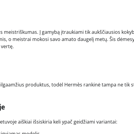
s meistriškumas. Į gamybą įtraukiami tik aukščiausios koky
mis, o meistrai mokosi savo amato daugelį metų. Šis dėmes
 vertę.
ir ilgaamžius produktus, todėl Hermès rankinė tampa ne tik 
je
uvoje aiškiai išsiskiria keli ypač geidžiami variantai:
 įsigyjamas modelis.