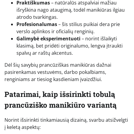
Praktiškumas
– natūralūs atspalviai mažiau
išryškina nago ataugimą, todėl manikiūras ilgiau
atrodo tvarkingas.
Profesionalumas
– šis stilius puikiai dera prie
verslo aplinkos ir oficialių renginių.
Galimybė eksperimentuoti
– norint išlaikyti
klasimą, bet pridėti originalumo, lengva įtraukti
spalvų ar raštų akcentus.
Dėl šių savybių prancūziškas manikiūras dažnai
pasirenkamas vestuvėms, darbo pokalbiams,
renginiams ar tiesiog kasdieniam įvaizdžiui.
Patarimai, kaip išsirinkti tobulą
prancūziško manikiūro variantą
Norint išsirinkti tinkamiausią dizainą, svarbu atsižvelgti
į keletą aspektų: