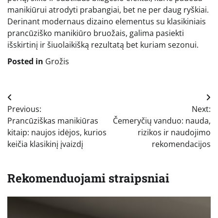
manikiūrui atrodyti prabangiai, bet ne per daug ryškiai.
Derinant modernaus dizaino elementus su klasikiniais
prancūziško manikiūro bruožais, galima pasiekti
išskirtinį ir šiuolaikišką rezultatą bet kuriam sezonui.
Posted in
Grožis
Navigacija
Previous:
Next:
tarp
Prancūziškas manikiūras
Čemeryčių vanduo: nauda,
įrašų
kitaip: naujos idėjos, kurios
rizikos ir naudojimo
keičia klasikinį įvaizdį
rekomendacijos
Rekomenduojami straipsniai