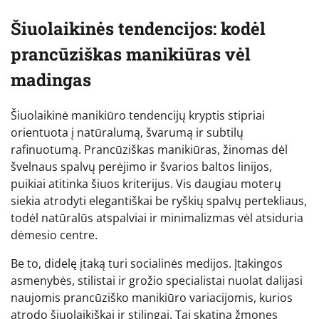
Šiuolaikinės tendencijos: kodėl
prancūziškas manikiūras vėl
madingas
Šiuolaikinė manikiūro tendencijų kryptis stipriai
orientuota į natūralumą, švarumą ir subtilų
rafinuotumą. Prancūziškas manikiūras, žinomas dėl
švelnaus spalvų perėjimo ir švarios baltos linijos,
puikiai atitinka šiuos kriterijus. Vis daugiau moterų
siekia atrodyti elegantiškai be ryškių spalvų pertekliaus,
todėl natūralūs atspalviai ir minimalizmas vėl atsiduria
dėmesio centre.
Be to, didelę įtaką turi socialinės medijos. Įtakingos
asmenybės, stilistai ir grožio specialistai nuolat dalijasi
naujomis prancūziško manikiūro variacijomis, kurios
atrodo šiuolaikiškai ir stilingai. Tai skatina žmones