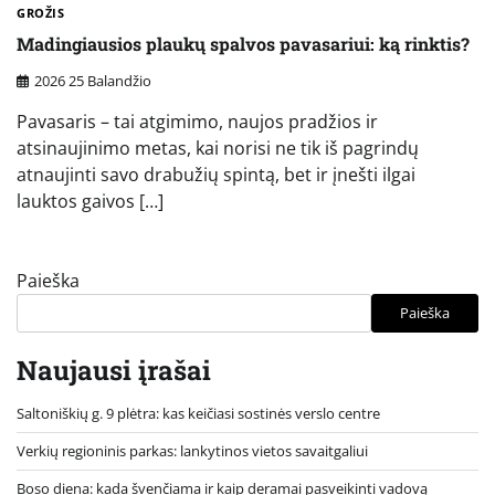
GROŽIS
Madingiausios plaukų spalvos pavasariui: ką rinktis?
2026 25 Balandžio
Pavasaris – tai atgimimo, naujos pradžios ir
atsinaujinimo metas, kai norisi ne tik iš pagrindų
atnaujinti savo drabužių spintą, bet ir įnešti ilgai
lauktos gaivos […]
Paieška
Paieška
Naujausi įrašai
Saltoniškių g. 9 plėtra: kas keičiasi sostinės verslo centre
Verkių regioninis parkas: lankytinos vietos savaitgaliui
Boso diena: kada švenčiama ir kaip deramai pasveikinti vadovą