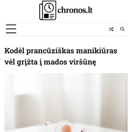
Skip
to
content
Kodėl prancūziškas manikiūras
vėl grįžta į mados viršūnę