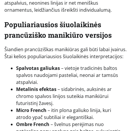
atspalvius, neonines linijas ir net meniškus
ornamentus, leidžiančius išreikšti individualumą.
Populiariausios šiuolaikinės
prancūziško manikiūro versijos
Šiandien prancūziškas manikiūras gali būti labai įvairus.
Štai kelios populiariausios šiuolaikinės interpretacijos:
Spalvotas galiukas
– vietoje tradicinės baltos
spalvos naudojami pasteliai, neonai ar tamsūs
atspalviai.
Metalinis efektas
– sidabrinės, auksinės ar
chromo spalvos linijos suteikia manikiūrui
futuristinį žavesį.
Micro French
– itin plona galiuko linija, kuri
atrodo ypač subtiliai ir elegantiškai.
Ombre French
– švelnus perėjimas nuo