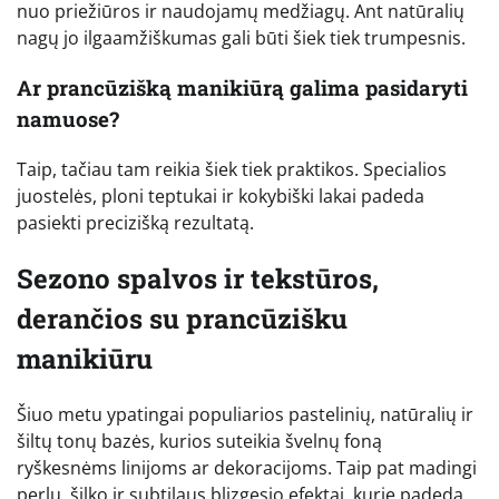
nuo priežiūros ir naudojamų medžiagų. Ant natūralių
nagų jo ilgaamžiškumas gali būti šiek tiek trumpesnis.
Ar prancūzišką manikiūrą galima pasidaryti
namuose?
Taip, tačiau tam reikia šiek tiek praktikos. Specialios
juostelės, ploni teptukai ir kokybiški lakai padeda
pasiekti precizišką rezultatą.
Sezono spalvos ir tekstūros,
derančios su prancūzišku
manikiūru
Šiuo metu ypatingai populiarios pastelinių, natūralių ir
šiltų tonų bazės, kurios suteikia švelnų foną
ryškesnėms linijoms ar dekoracijoms. Taip pat madingi
perlų, šilko ir subtilaus blizgesio efektai, kurie padeda