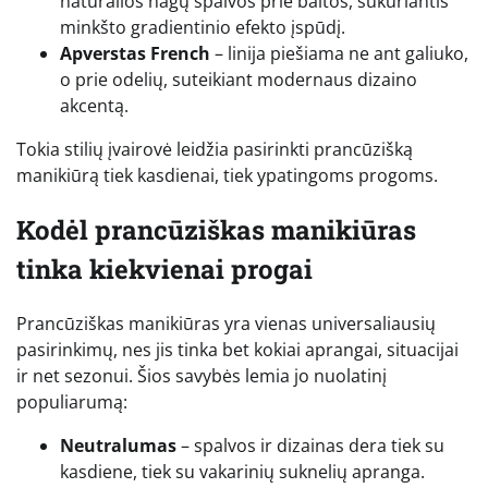
natūralios nagų spalvos prie baltos, sukuriantis
minkšto gradientinio efekto įspūdį.
Apverstas French
– linija piešiama ne ant galiuko,
o prie odelių, suteikiant modernaus dizaino
akcentą.
Tokia stilių įvairovė leidžia pasirinkti prancūzišką
manikiūrą tiek kasdienai, tiek ypatingoms progoms.
Kodėl prancūziškas manikiūras
tinka kiekvienai progai
Prancūziškas manikiūras yra vienas universaliausių
pasirinkimų, nes jis tinka bet kokiai aprangai, situacijai
ir net sezonui. Šios savybės lemia jo nuolatinį
populiarumą:
Neutralumas
– spalvos ir dizainas dera tiek su
kasdiene, tiek su vakarinių suknelių apranga.