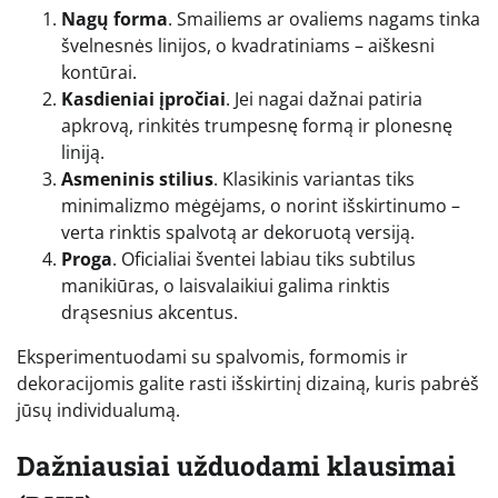
Nagų forma
. Smailiems ar ovaliems nagams tinka
švelnesnės linijos, o kvadratiniams – aiškesni
kontūrai.
Kasdieniai įpročiai
. Jei nagai dažnai patiria
apkrovą, rinkitės trumpesnę formą ir plonesnę
liniją.
Asmeninis stilius
. Klasikinis variantas tiks
minimalizmo mėgėjams, o norint išskirtinumo –
verta rinktis spalvotą ar dekoruotą versiją.
Proga
. Oficialiai šventei labiau tiks subtilus
manikiūras, o laisvalaikiui galima rinktis
drąsesnius akcentus.
Eksperimentuodami su spalvomis, formomis ir
dekoracijomis galite rasti išskirtinį dizainą, kuris pabrėš
jūsų individualumą.
Dažniausiai užduodami klausimai