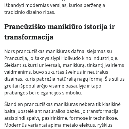
išbandyti modernias versijas, kurios peržengia
tradicinio dizaino ribas.
Prancūziško manikiūro istorija ir
transformacija
Nors prancūziškas manikiūras dažnai siejamas su
Prancūzija, jo šaknys slypi Holivudo kino industrijoje.
Siekiant sukurti universalų manikiūrą, tinkantį įvairiems
vaidmenims, buvo sukurtas švelnus ir neutralus
dizainas, kuris pabrėžia natūralią nagų formą. Šis stilius
greitai išpopuliarėjo visame pasaulyje ir tapo
prabangos bei elegancijos simboliu.
Šiandien prancūziškas manikiūras nebėra tik klasikinė
balta juostelė ant natūralios bazės. Jo transformacija
atsispindi spalvų pasirinkime, formose ir technikose.
Modernūs variantai apima metalo efektus, ryškius