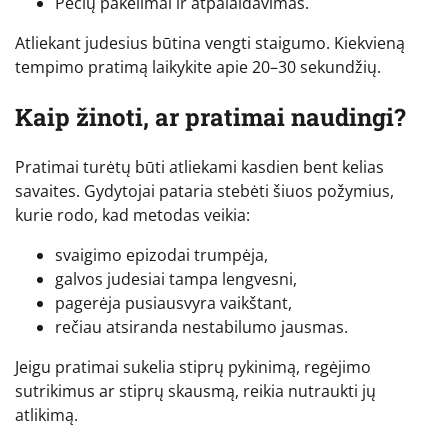
Pečių pakėlimai ir atpalaidavimas.
Atliekant judesius būtina vengti staigumo. Kiekvieną
tempimo pratimą laikykite apie 20–30 sekundžių.
Kaip žinoti, ar pratimai naudingi?
Pratimai turėtų būti atliekami kasdien bent kelias
savaites. Gydytojai pataria stebėti šiuos požymius,
kurie rodo, kad metodas veikia:
svaigimo epizodai trumpėja,
galvos judesiai tampa lengvesni,
pagerėja pusiausvyra vaikštant,
rečiau atsiranda nestabilumo jausmas.
Jeigu pratimai sukelia stiprų pykinimą, regėjimo
sutrikimus ar stiprų skausmą, reikia nutraukti jų
atlikimą.