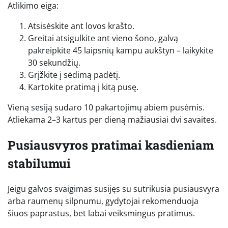
Atlikimo eiga:
Atsisėskite ant lovos krašto.
Greitai atsigulkite ant vieno šono, galvą
pakreipkite 45 laipsnių kampu aukštyn – laikykite
30 sekundžių.
Grįžkite į sėdimą padėtį.
Kartokite pratimą į kitą pusę.
Vieną sesiją sudaro 10 pakartojimų abiem pusėmis.
Atliekama 2–3 kartus per dieną mažiausiai dvi savaites.
Pusiausvyros pratimai kasdieniam
stabilumui
Jeigu galvos svaigimas susijęs su sutrikusia pusiausvyra
arba raumenų silpnumu, gydytojai rekomenduoja
šiuos paprastus, bet labai veiksmingus pratimus.