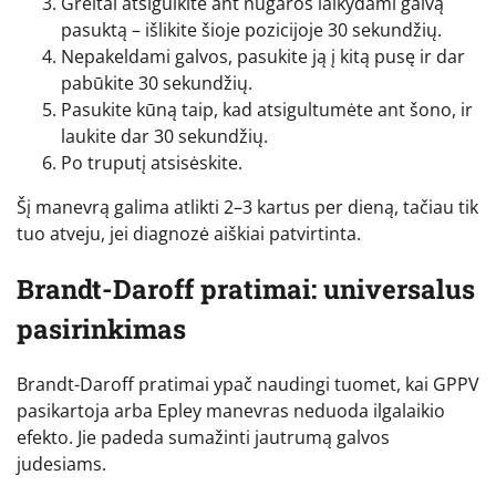
Greitai atsigulkite ant nugaros laikydami galvą
pasuktą – išlikite šioje pozicijoje 30 sekundžių.
Nepakeldami galvos, pasukite ją į kitą pusę ir dar
pabūkite 30 sekundžių.
Pasukite kūną taip, kad atsigultumėte ant šono, ir
laukite dar 30 sekundžių.
Po truputį atsisėskite.
Šį manevrą galima atlikti 2–3 kartus per dieną, tačiau tik
tuo atveju, jei diagnozė aiškiai patvirtinta.
Brandt-Daroff pratimai: universalus
pasirinkimas
Brandt-Daroff pratimai ypač naudingi tuomet, kai GPPV
pasikartoja arba Epley manevras neduoda ilgalaikio
efekto. Jie padeda sumažinti jautrumą galvos
judesiams.