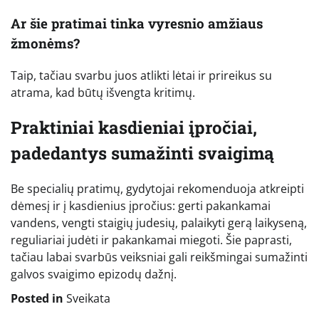
Ar šie pratimai tinka vyresnio amžiaus
žmonėms?
Taip, tačiau svarbu juos atlikti lėtai ir prireikus su
atrama, kad būtų išvengta kritimų.
Praktiniai kasdieniai įpročiai,
padedantys sumažinti svaigimą
Be specialių pratimų, gydytojai rekomenduoja atkreipti
dėmesį ir į kasdienius įpročius: gerti pakankamai
vandens, vengti staigių judesių, palaikyti gerą laikyseną,
reguliariai judėti ir pakankamai miegoti. Šie paprasti,
tačiau labai svarbūs veiksniai gali reikšmingai sumažinti
galvos svaigimo epizodų dažnį.
Posted in
Sveikata