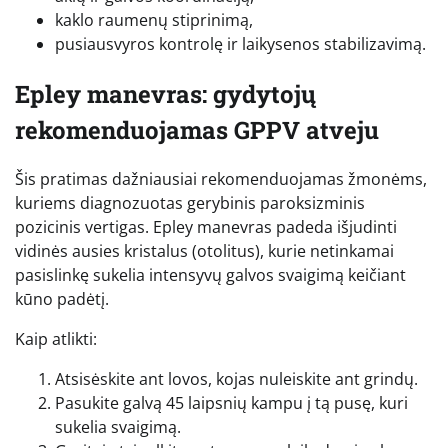
kaklo raumenų stiprinimą,
pusiausvyros kontrolę ir laikysenos stabilizavimą.
Epley manevras: gydytojų
rekomenduojamas GPPV atveju
Šis pratimas dažniausiai rekomenduojamas žmonėms,
kuriems diagnozuotas gerybinis paroksizminis
pozicinis vertigas. Epley manevras padeda išjudinti
vidinės ausies kristalus (otolitus), kurie netinkamai
pasislinkę sukelia intensyvų galvos svaigimą keičiant
kūno padėtį.
Kaip atlikti:
Atsisėskite ant lovos, kojas nuleiskite ant grindų.
Pasukite galvą 45 laipsnių kampu į tą pusę, kuri
sukelia svaigimą.