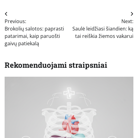
Navigacija
Previous:
Next:
tarp
Brokolių salotos: paprasti
Saulė leidžiasi šiandien: ką
įrašų
patarimai, kaip paruošti
tai reiškia žiemos vakarui
gaivų patiekalą
Rekomenduojami straipsniai