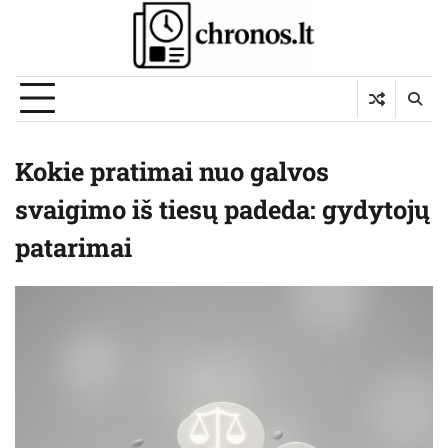
Skip
to
content
Kokie pratimai nuo galvos
svaigimo iš tiesų padeda: gydytojų
patarimai