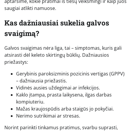
aptarsime, kokie pratimai iš tiesų veiksmingi ir kaip juos
saugiai atlikti namuose.
Kas dažniausiai sukelia galvos
svaigimą?
Galvos svaigimas nėra liga, tai – simptomas, kuris gali
atsirasti dėl keleto skirtingų būklių. Dažniausios
priežastys:
Gerybinis paroksizminis pozicinis vertigas (GPPV)
– dažniausia priežastis.
Vidinės ausies uždegimai ar infekcijos.
Kaklo įtampa, prasta laikysena, ilgas darbas
kompiuteriu.
Mažas kraujospūdis arba staigūs jo pokyčiai.
Nerimo sutrikimai ar stresas.
Norint parinkti tinkamus pratimus, svarbu suprasti,