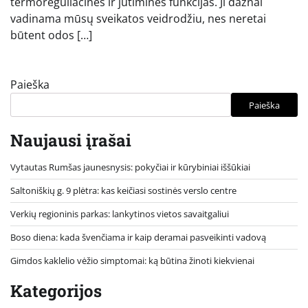
termoreguliacines ir jutimines funkcijas. Ji dažnai
vadinama mūsų sveikatos veidrodžiu, nes neretai
būtent odos […]
Paieška
Paieška
Naujausi įrašai
Vytautas Rumšas jaunesnysis: pokyčiai ir kūrybiniai iššūkiai
Saltoniškių g. 9 plėtra: kas keičiasi sostinės verslo centre
Verkių regioninis parkas: lankytinos vietos savaitgaliui
Boso diena: kada švenčiama ir kaip deramai pasveikinti vadovą
Gimdos kaklelio vėžio simptomai: ką būtina žinoti kiekvienai
Kategorijos