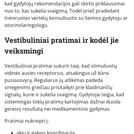
kad gydytojų rekomendacijos gali skirtis priklausomai
nuo to, kas sukelia svaigimą. Todėl prieš pradedant
treniruotes vertėtų konsultuotis su šeimos gydytoju ar
otorinolaringologu.
Vestibuliniai pratimai ir kodėl jie
veiksmingi
Vestibuliniai pratimai sukurti taip, kad stimuliuotų
vidinės ausies receptorius, atsakingus už kūno
pusiausvyrą. Reguliarus jų atlikimas padeda
smegenims greičiau prisitaikyti prie klaidinančių
signalų, kurie ir sukelia svaigimą. Gydytojai teigia, kad
sistemingas tokių pratimų kartojimas dažnai duoda
geresnį rezultatą nei medikamentinis gydymas.
Pratimai nukreipti į:
akių ir galvos koordinaciją,