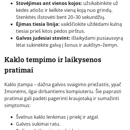
Stovėjimas ant vienos kojos:
užsikabinkite už
kėdės atlošo ir kelkite vieną koją nuo grindų.
Stenkitės išstovėti bent 20–30 sekundžių.
Ėjimas tiesia linija:
vaikščiokite uždėdami kulną
tiesiai prieš kitos pėdos pirštus.
Galvos judesiai stovint:
išlaikydami pusiausvyrą
lėtai sukinėkite galvą į šonus ir aukštyn–žemyn.
Kaklo tempimo ir laikysenos
pratimai
Kaklo įtampa – dažna galvos svaigimo priežastis, ypač
žmonėms, ilgai dirbantiems kompiuteriu. Šie paprasti
pratimai gali padėti pagerinti kraujotaką ir sumažinti
simptomus:
Švelnus kaklo lenkimas į priekį ir atgal.
Galvos sukimai ratu.