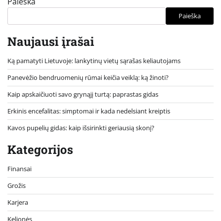
Paieška
Paieška
Naujausi įrašai
Ką pamatyti Lietuvoje: lankytinų vietų sąrašas keliautojams
Panevėžio bendruomenių rūmai keičia veiklą: ką žinoti?
Kaip apskaičiuoti savo grynąjį turtą: paprastas gidas
Erkinis encefalitas: simptomai ir kada nedelsiant kreiptis
Kavos pupelių gidas: kaip išsirinkti geriausią skonį?
Kategorijos
Finansai
Grožis
Karjera
Kelionės