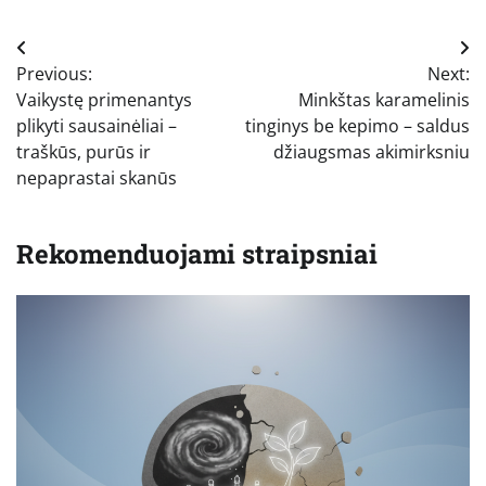
Navigacija
Previous:
Next:
tarp
Vaikystę primenantys
Minkštas karamelinis
įrašų
plikyti sausainėliai –
tinginys be kepimo – saldus
traškūs, purūs ir
džiaugsmas akimirksniu
nepaprastai skanūs
Rekomenduojami straipsniai