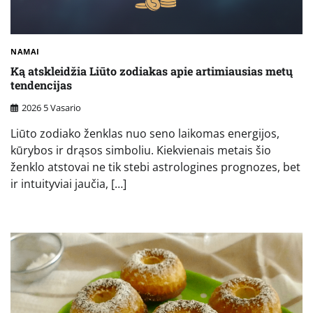
NAMAI
Ką atskleidžia Liūto zodiakas apie artimiausias metų
tendencijas
2026 5 Vasario
Liūto zodiako ženklas nuo seno laikomas energijos,
kūrybos ir drąsos simboliu. Kiekvienais metais šio
ženklo atstovai ne tik stebi astrologines prognozes, bet
ir intuityviai jaučia, […]