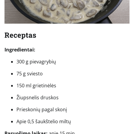
Receptas
Ingredientai:
300 g pievagrybių
75 g sviesto
150 ml grietinėlės
Žiupsnelis druskos
Prieskonių pagal skonį
Apie 0,5 šaukštelio miltų
Paruošimo laikas:
apie 15 min