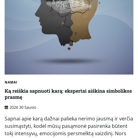
NAMAI
Ką reiškia sapnuoti karą: ekspertai aiškina simbolikos
prasmę
2026 30 Sausio
Sapnai apie karą dažnai palieka nerimo jausmą ir verčia
susimąstyti, kodėl mūsų pasąmonė pasirenka būtent
tokį intensyvų, emocijomis persmelktą vaizdinį. Nors