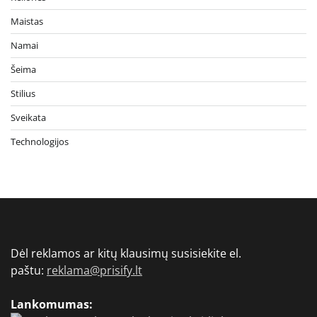
Maistas
Namai
Šeima
Stilius
Sveikata
Technologijos
Dėl reklamos ar kitų klausimų susisiekite el.
paštu:
reklama@prisify.lt
Lankomumas: