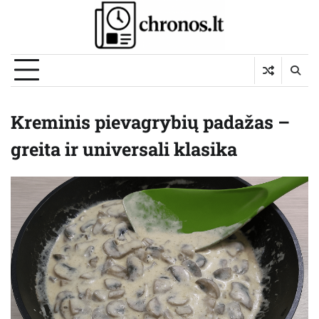
Skip
to
content
Kreminis pievagrybių padažas –
greita ir universali klasika