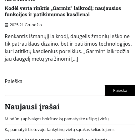
Kodėl verta rinktis „Garmin“ laikrodį: naujausios
funkcijos ir patikimumas kasdienai
2025 21 Gruodžio
Renkantis išmanųjį laikrodį, daugelis žmonių ieško ne
tik patrauklaus dizaino, bet ir patikimos technologijos,
kuri atitiktų kasdienius poreikius. „Garmin“ laikrodžiai
jau daugelį metų yra žinomi […]
Paieška
Paieška
Naujausi įrašai
Mindūnų apžvalgos bokštas: ką pamatysite užlipę į viršų
Ką pamatyti Lietuvoje: lankytinų vietų sąrašas keliautojams
Panevėžio bendruomenių rūmai keičia veiklą: ką žinoti?