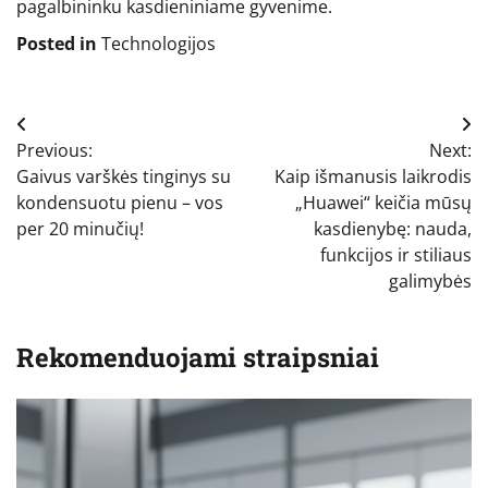
pagalbininku kasdieniniame gyvenime.
Posted in
Technologijos
Navigacija
Previous:
Next:
tarp
Gaivus varškės tinginys su
Kaip išmanusis laikrodis
įrašų
kondensuotu pienu – vos
„Huawei“ keičia mūsų
per 20 minučių!
kasdienybę: nauda,
funkcijos ir stiliaus
galimybės
Rekomenduojami straipsniai