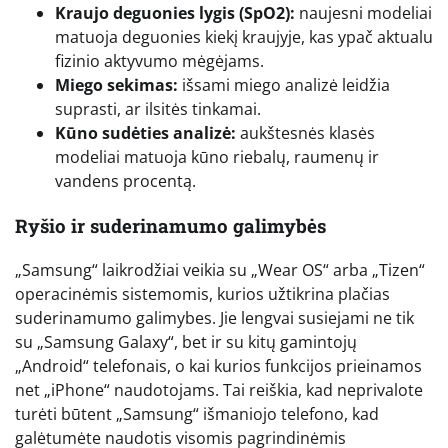
Kraujo deguonies lygis (SpO2):
naujesni modeliai
matuoja deguonies kiekį kraujyje, kas ypač aktualu
fizinio aktyvumo mėgėjams.
Miego sekimas:
išsami miego analizė leidžia
suprasti, ar ilsitės tinkamai.
Kūno sudėties analizė:
aukštesnės klasės
modeliai matuoja kūno riebalų, raumenų ir
vandens procentą.
Ryšio ir suderinamumo galimybės
„Samsung“ laikrodžiai veikia su „Wear OS“ arba „Tizen“
operacinėmis sistemomis, kurios užtikrina plačias
suderinamumo galimybes. Jie lengvai susiejami ne tik
su „Samsung Galaxy“, bet ir su kitų gamintojų
„Android“ telefonais, o kai kurios funkcijos prieinamos
net „iPhone“ naudotojams. Tai reiškia, kad neprivalote
turėti būtent „Samsung“ išmaniojo telefono, kad
galėtumėte naudotis visomis pagrindinėmis