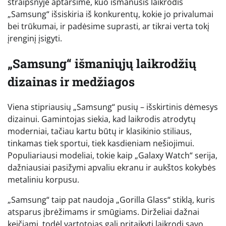
straipsnyje aptarsime, kuo išmanusis laikrodis
„Samsung“ išsiskiria iš konkurentų, kokie jo privalumai
bei trūkumai, ir padėsime suprasti, ar tikrai verta tokį
įrenginį įsigyti.
„Samsung“ išmaniųjų laikrodžių
dizainas ir medžiagos
Viena stipriausių „Samsung“ pusių – išskirtinis dėmesys
dizainui. Gamintojas siekia, kad laikrodis atrodytų
moderniai, tačiau kartu būtų ir klasikinio stiliaus,
tinkamas tiek sportui, tiek kasdieniam nešiojimui.
Populiariausi modeliai, tokie kaip „Galaxy Watch“ serija,
dažniausiai pasižymi apvaliu ekranu ir aukštos kokybės
metaliniu korpusu.
„Samsung“ taip pat naudoja „Gorilla Glass“ stiklą, kuris
atsparus įbrėžimams ir smūgiams. Dirželiai dažnai
keičiami, todėl vartotojas gali pritaikyti laikrodį savo