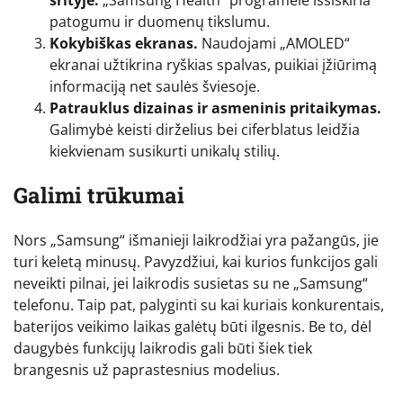
patogumu ir duomenų tikslumu.
Kokybiškas ekranas.
Naudojami „AMOLED“
ekranai užtikrina ryškias spalvas, puikiai įžiūrimą
informaciją net saulės šviesoje.
Patrauklus dizainas ir asmeninis pritaikymas.
Galimybė keisti dirželius bei ciferblatus leidžia
kiekvienam susikurti unikalų stilių.
Galimi trūkumai
Nors „Samsung“ išmanieji laikrodžiai yra pažangūs, jie
turi keletą minusų. Pavyzdžiui, kai kurios funkcijos gali
neveikti pilnai, jei laikrodis susietas su ne „Samsung“
telefonu. Taip pat, palyginti su kai kuriais konkurentais,
baterijos veikimo laikas galėtų būti ilgesnis. Be to, dėl
daugybės funkcijų laikrodis gali būti šiek tiek
brangesnis už paprastesnius modelius.