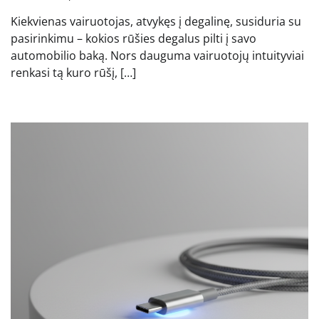
Kiekvienas vairuotojas, atvykęs į degalinę, susiduria su
pasirinkimu – kokios rūšies degalus pilti į savo
automobilio baką. Nors dauguma vairuotojų intuityviai
renkasi tą kuro rūšį, […]