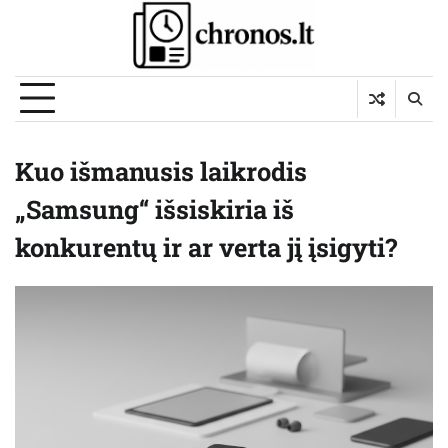
Skip
to
content
Kuo išmanusis laikrodis
„Samsung“ išsiskiria iš
konkurentų ir ar verta jį įsigyti?