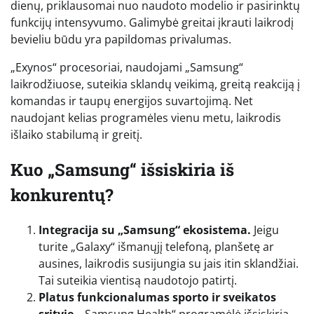
dienų, priklausomai nuo naudoto modelio ir pasirinktų
funkcijų intensyvumo. Galimybė greitai įkrauti laikrodį
bevieliu būdu yra papildomas privalumas.
„Exynos“ procesoriai, naudojami „Samsung“
laikrodžiuose, suteikia sklandų veikimą, greitą reakciją į
komandas ir taupų energijos suvartojimą. Net
naudojant kelias programėles vienu metu, laikrodis
išlaiko stabilumą ir greitį.
Kuo „Samsung“ išsiskiria iš
konkurentų?
Integracija su „Samsung“ ekosistema.
Jeigu
turite „Galaxy“ išmanųjį telefoną, planšetę ar
ausines, laikrodis susijungia su jais itin sklandžiai.
Tai suteikia vientisą naudotojo patirtį.
Platus funkcionalumas sporto ir sveikatos
srityje.
„Samsung Health“ programėlė išsiskiria