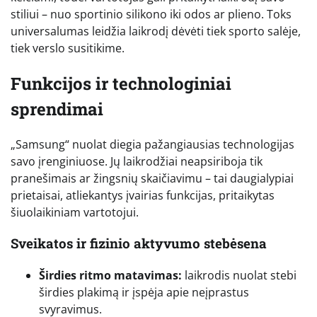
stiliui – nuo sportinio silikono iki odos ar plieno. Toks
universalumas leidžia laikrodį dėvėti tiek sporto salėje,
tiek verslo susitikime.
Funkcijos ir technologiniai
sprendimai
„Samsung“ nuolat diegia pažangiausias technologijas
savo įrenginiuose. Jų laikrodžiai neapsiriboja tik
pranešimais ar žingsnių skaičiavimu – tai daugialypiai
prietaisai, atliekantys įvairias funkcijas, pritaikytas
šiuolaikiniam vartotojui.
Sveikatos ir fizinio aktyvumo stebėsena
Širdies ritmo matavimas:
laikrodis nuolat stebi
širdies plakimą ir įspėja apie neįprastus
svyravimus.