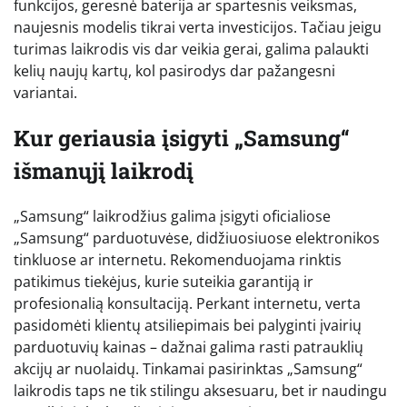
funkcijos, geresnė baterija ar spartesnis veiksmas,
naujesnis modelis tikrai verta investicijos. Tačiau jeigu
turimas laikrodis vis dar veikia gerai, galima palaukti
kelių naujų kartų, kol pasirodys dar pažangesni
variantai.
Kur geriausia įsigyti „Samsung“
išmanųjį laikrodį
„Samsung“ laikrodžius galima įsigyti oficialiose
„Samsung“ parduotuvėse, didžiuosiuose elektronikos
tinkluose ar internetu. Rekomenduojama rinktis
patikimus tiekėjus, kurie suteikia garantiją ir
profesionalią konsultaciją. Perkant internetu, verta
pasidomėti klientų atsiliepimais bei palyginti įvairių
parduotuvių kainas – dažnai galima rasti patrauklių
akcijų ar nuolaidų. Tinkamai pasirinktas „Samsung“
laikrodis taps ne tik stilingu aksesuaru, bet ir naudingu