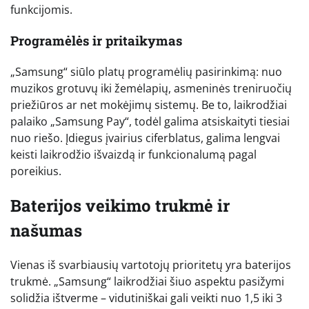
funkcijomis.
Programėlės ir pritaikymas
„Samsung“ siūlo platų programėlių pasirinkimą: nuo
muzikos grotuvų iki žemėlapių, asmeninės treniruočių
priežiūros ar net mokėjimų sistemų. Be to, laikrodžiai
palaiko „Samsung Pay“, todėl galima atsiskaityti tiesiai
nuo riešo. Įdiegus įvairius ciferblatus, galima lengvai
keisti laikrodžio išvaizdą ir funkcionalumą pagal
poreikius.
Baterijos veikimo trukmė ir
našumas
Vienas iš svarbiausių vartotojų prioritetų yra baterijos
trukmė. „Samsung“ laikrodžiai šiuo aspektu pasižymi
solidžia ištverme – vidutiniškai gali veikti nuo 1,5 iki 3