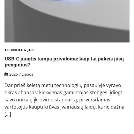
TECHNOLOGIJOS
USB-C jungtis tampa privaloma: kaip tai pakeis jūsų
įrenginius?
2026 7 Liepos
Dar prieš keletą metų technologijų pasaulyje vyravo
tikras chaosas: kiekvienas gamintojas stengėsi įdiegti
savo unikalų įkrovimo standartą, priversdamas
vartotojus kaupti krūvas įvairiausių laidų, kurie dažnai
[…]