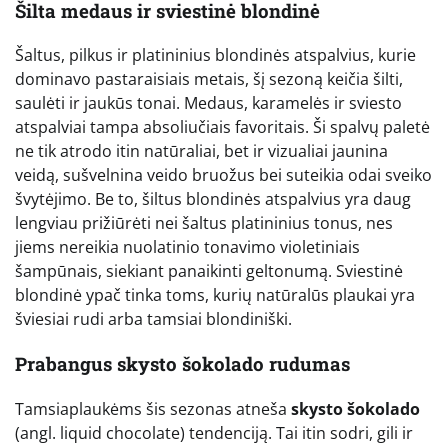
Šilta medaus ir sviestinė blondinė
Šaltus, pilkus ir platininius blondinės atspalvius, kurie
dominavo pastaraisiais metais, šį sezoną keičia šilti,
saulėti ir jaukūs tonai. Medaus, karamelės ir sviesto
atspalviai tampa absoliučiais favoritais. Ši spalvų paletė
ne tik atrodo itin natūraliai, bet ir vizualiai jaunina
veidą, sušvelnina veido bruožus bei suteikia odai sveiko
švytėjimo. Be to, šiltus blondinės atspalvius yra daug
lengviau prižiūrėti nei šaltus platininius tonus, nes
jiems nereikia nuolatinio tonavimo violetiniais
šampūnais, siekiant panaikinti geltonumą. Sviestinė
blondinė ypač tinka toms, kurių natūralūs plaukai yra
šviesiai rudi arba tamsiai blondiniški.
Prabangus skysto šokolado rudumas
Tamsiaplaukėms šis sezonas atneša
skysto šokolado
(angl. liquid chocolate) tendenciją. Tai itin sodri, gili ir