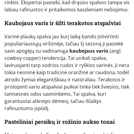
rinktis. Ekspertai pastebi, kad drąsios spalvos tampa vis
labiau rafinuotos ir pritaikomos kasdieniam nešiojimui.
Kaubojaus varis ir šilti terakotos atspalviai
Varinė plaukų spalva jau kurį laiką bando įsitvirtinti
populiariausiųjų viršūnėje, tačiau šį sezoną ji pasiekė
savo apogėjų su vadinamąja
kaubojaus vario
(angl.
cowboy copper) tendencija. Tai unikali spalva,
laviruojanti tarp sodrios rudos ir ryškios varinės. Ji nėra
tokia neoninė kaip tradicinė oranžinė ar raudona, todėl
atrodo žymiai elegantiškiau ir natūraliau. Terakotos ir
prislopinti vario atspalviai puikiai tinka tiek šviesios, tiek
tamsesnės odos savininkėms. Tai spalva, kuri
garantuotai atkreips dėmesį, tačiau išlaikys
rafinuotumo įspūdį.
Pasteliniai persikų ir rožinio aukso tonai