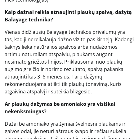
Kaip dažnai reikia atnaujinti plaukų spalvą, dažytą
Balayage technika?
Vienas didžiausių Balayage technikos privalumų yra
tas, kad ji nereikalauja dažno vizito pas kirpėją. Kadangi
šaknys lieka natūralios spalvos arba nudažomos
artimu natūraliam atspalviu, plaukams augant
nesimato griežtos linijos. Priklausomai nuo plaukų
augimo greičio ir norimo rezultato, spalvą pakanka
atnaujinti kas 3–6 mėnesius. Tarp dažymų
rekomenduojama atlikti tik plaukų tonavimą, kuris
atgaivina atspalvį ir suteikia blizgesio.
Ar plaukų dažymas be amoniako yra visiškai
nekenksmingas?
Dažai be amoniako yra žymiai švelnesni plaukams ir
galvos odai, jie neturi aštraus kvapo ir rečiau sukelia
alergines reakcijas. Tačiau net ir tokiuose dažuose yra