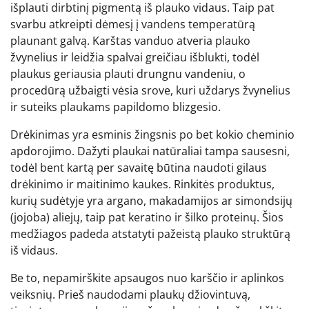
išplauti dirbtinį pigmentą iš plauko vidaus. Taip pat
svarbu atkreipti dėmesį į vandens temperatūrą
plaunant galvą. Karštas vanduo atveria plauko
žvynelius ir leidžia spalvai greičiau išblukti, todėl
plaukus geriausia plauti drungnu vandeniu, o
procedūrą užbaigti vėsia srove, kuri uždarys žvynelius
ir suteiks plaukams papildomo blizgesio.
Drėkinimas yra esminis žingsnis po bet kokio cheminio
apdorojimo. Dažyti plaukai natūraliai tampa sausesni,
todėl bent kartą per savaitę būtina naudoti gilaus
drėkinimo ir maitinimo kaukes. Rinkitės produktus,
kurių sudėtyje yra argano, makadamijos ar simondsijų
(jojoba) aliejų, taip pat keratino ir šilko proteinų. Šios
medžiagos padeda atstatyti pažeistą plauko struktūrą
iš vidaus.
Be to, nepamirškite apsaugos nuo karščio ir aplinkos
veiksnių. Prieš naudodami plaukų džiovintuvą,