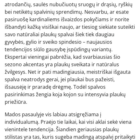
atrodančių, saulės nubučiuotų sruogų ir drąsių, ryškių
bei netikėtų spalvinių sprendimų. Nesvarbu, ar esate
pasiruošę kardinaliems išvaizdos pokyčiams ir norite
išbandyti kažką visiškai naujo, ar tiesiog siekiate suteikti
savo natūraliai plaukų spalvai šiek tiek daugiau
gyvybės, gylio ir sveiko spindesio – naujausios
tendencijos siūlo gausybę įspūdingų variantų.
Ekspertai vieningai pabrėžia, kad svarbiausias šio
sezono akcentas yra plaukų sveikata ir natūralus
žvilgesys. Net ir pati madingiausia, meistriškai išgauta
spalva neatrodys gerai, jei plaukai bus pažeisti,
išsausėję ir praradę drėgmę. Todėl spalvos
pasirinkimas žengia koja kojon su intensyvia plaukų
priežiūra.
Mados pasaulyje vis labiau atsigręžiama į
individualumą. Praėjo tie laikai, kai visi aklai sekė viena
vienintele tendencija. Šiandien geriausias plaukų
stilistas yra tas, kuris sugeba madingą atspalvį pritaikyti