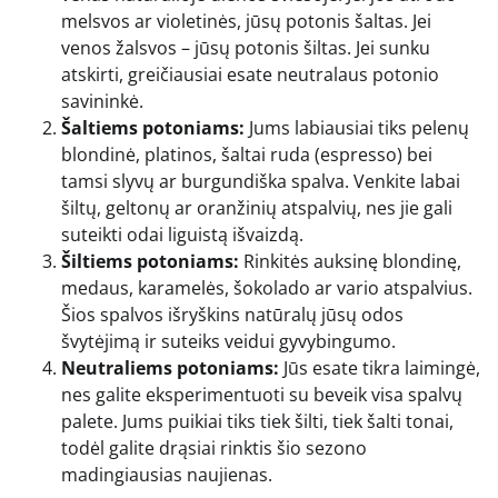
melsvos ar violetinės, jūsų potonis šaltas. Jei
venos žalsvos – jūsų potonis šiltas. Jei sunku
atskirti, greičiausiai esate neutralaus potonio
savininkė.
Šaltiems potoniams:
Jums labiausiai tiks pelenų
blondinė, platinos, šaltai ruda (espresso) bei
tamsi slyvų ar burgundiška spalva. Venkite labai
šiltų, geltonų ar oranžinių atspalvių, nes jie gali
suteikti odai liguistą išvaizdą.
Šiltiems potoniams:
Rinkitės auksinę blondinę,
medaus, karamelės, šokolado ar vario atspalvius.
Šios spalvos išryškins natūralų jūsų odos
švytėjimą ir suteiks veidui gyvybingumo.
Neutraliems potoniams:
Jūs esate tikra laimingė,
nes galite eksperimentuoti su beveik visa spalvų
palete. Jums puikiai tiks tiek šilti, tiek šalti tonai,
todėl galite drąsiai rinktis šio sezono
madingiausias naujienas.