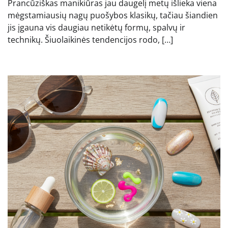
Prancūziškas manikiūras jau daugelį metų išlieka viena
mėgstamiausių nagų puošybos klasikų, tačiau šiandien
jis įgauna vis daugiau netikėtų formų, spalvų ir
technikų. Šiuolaikinės tendencijos rodo, […]