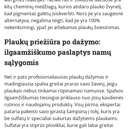
kitų cheminių medžiagų, kurios atidaro plauko žvynelį,
kad pigmentas galėtų įsiskverbti. Nors jie yra saugesnė
alternatyva, negalima teigti, kad jie yra 100%
nekenksmingi, ypač jei atliekamas plaukų šviesinimas.
Plaukų priežiūra po dažymo:
ilgaamžiškumo paslaptys namų
sąlygomis
Net ir pats profesionaliausias plaukų dažymas ir
madingiausia spalva greitai praras savo žavesį, jeigu
plaukais nebus tinkamai rūpinamasi namuose. Spalvos
ilgaamžiškumas tiesiogiai priklauso nuo jūsų kasdienės
rutinos ir naudojamų produktų. Visų pirma, ekspertai
pataria pakeisti savo įprastą šampūną į tokį, kuris yra
be sulfatų ir specialiai sukurtas dažytiems plaukams.
Sulfatai yra stiprūs plovikliai, kurie gali labai greitai