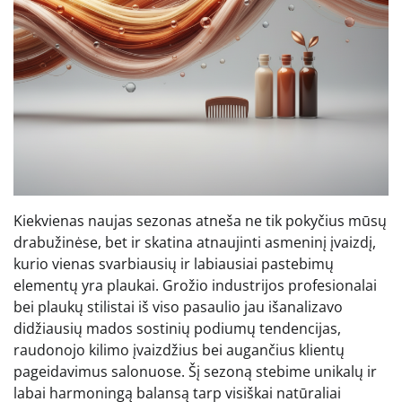
Kiekvienas naujas sezonas atneša ne tik pokyčius mūsų
drabužinėse, bet ir skatina atnaujinti asmeninį įvaizdį,
kurio vienas svarbiausių ir labiausiai pastebimų
elementų yra plaukai. Grožio industrijos profesionalai
bei plaukų stilistai iš viso pasaulio jau išanalizavo
didžiausių mados sostinių podiumų tendencijas,
raudonojo kilimo įvaizdžius bei augančius klientų
pageidavimus salonuose. Šį sezoną stebime unikalų ir
labai harmoningą balansą tarp visiškai natūraliai