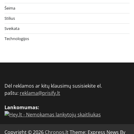
Šeima
Stilius
Sveikata
Technologijos
Dėl reklamos ar kitų klausimų susisiekite el.
paštu:
reklama@prisify.lt
Lankomumas:
Copyright © 2026
Chronos.lt
Theme: Express News By