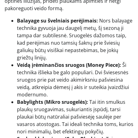
optines iliuzijas, pridėti plaukams apimties ir netgi
pakoreguoti veido formą.
Balayage su švelniais perėjimais:
Nors balayage
technika gyvuoja jau daugelį metų, šį sezoną ji
tampa dar subtilesnė. Sruogelės dažomos taip,
kad perėjimas nuo tamsių šaknų prie šviesių
galiukų būtų visiškai nepastebimas, be jokių
griežtų linijų.
Veidą įrėminančios sruogos (Money Piece):
Ši
technika išlieka be galo populiari. Dvi šviesesnės
sruogos prie pat veido akimirksniu pašviesina
veidą, atkreipia dėmesį į akis ir suteikia įvaizdžiui
modernumo.
Babylights (Mikro sruogelės):
Tai itin smulkus
plaukų sruogavimas, sukuriantis įspūdį, tarsi
plaukai būtų natūraliai pašviesėję saulėje per
vasaros atostogas. Tai ideali technika toms, kurios
nori minimalių, bet efektingų pokyčių.