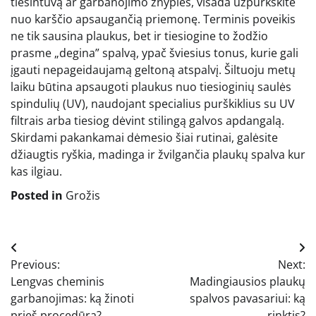
tiesintuvą ar garbanojimo žnyples, visada užpurkškite
nuo karščio apsaugančią priemonę. Terminis poveikis
ne tik sausina plaukus, bet ir tiesiogine to žodžio
prasme „degina” spalvą, ypač šviesius tonus, kurie gali
įgauti nepageidaujamą geltoną atspalvį. Šiltuoju metų
laiku būtina apsaugoti plaukus nuo tiesioginių saulės
spindulių (UV), naudojant specialius purškiklius su UV
filtrais arba tiesiog dėvint stilingą galvos apdangalą.
Skirdami pakankamai dėmesio šiai rutinai, galėsite
džiaugtis ryškia, madinga ir žvilgančia plaukų spalva kur
kas ilgiau.
Posted in
Grožis
Navigacija
Previous:
Next:
tarp
Lengvas cheminis
Madingiausios plaukų
įrašų
garbanojimas: ką žinoti
spalvos pavasariui: ką
prieš procedūrą?
rinktis?