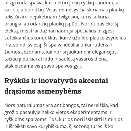
blizgi ruda spalva, kuri neturi jokių ryškių raudonų ar
varinių atspindžių. Visas dėmesys čia skiriamas plaukų
tekstūrai ir neįtikėtinam žvilgesiui, kuris sukuria
brangiai atrodančių plaukų įspūdį. Norint pasiekti šį
efektą, meistrai dažnai naudoja specialius blizgesį
suteikiančius tonuoklius, kurie užpildo plauko žvynelius
ir atspindi šviesą. Ši spalva idealiai tinka rudens ir
žiemos sezonams, kai norisi jaukumo ir elegancijos,
tačiau ji puikiai atrodo ir saulėtą vasaros dieną,
atskleisdama visą savo spalvos gylį.
Ryškūs ir inovatyvūs akcentai
drąsioms asmenybėms
Nors natūralumas yra ant bangos, tai nereiškia, kad
grožio pasaulyje neliko vietos eksperimentams ir
ryškioms spalvoms. Tos, kurios nori išsiskirti iš minios
ir išreikšti savo kūrybiškumą, šį sezoną turės iš ko