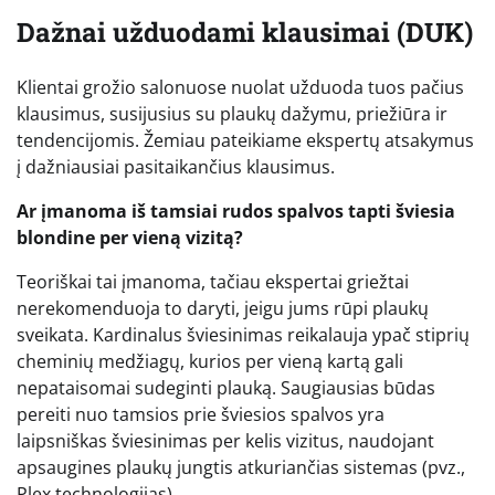
Dažnai užduodami klausimai (DUK)
Klientai grožio salonuose nuolat užduoda tuos pačius
klausimus, susijusius su plaukų dažymu, priežiūra ir
tendencijomis. Žemiau pateikiame ekspertų atsakymus
į dažniausiai pasitaikančius klausimus.
Ar įmanoma iš tamsiai rudos spalvos tapti šviesia
blondine per vieną vizitą?
Teoriškai tai įmanoma, tačiau ekspertai griežtai
nerekomenduoja to daryti, jeigu jums rūpi plaukų
sveikata. Kardinalus šviesinimas reikalauja ypač stiprių
cheminių medžiagų, kurios per vieną kartą gali
nepataisomai sudeginti plauką. Saugiausias būdas
pereiti nuo tamsios prie šviesios spalvos yra
laipsniškas šviesinimas per kelis vizitus, naudojant
apsaugines plaukų jungtis atkuriančias sistemas (pvz.,
Plex technologijas).