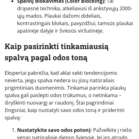
Spalvų blokavimas (Color Blocking):
Tai
drąsesnė technika, atkeliavusi iš ankstyvųjų 2000-
ųjų mados. Plaukai dažomi dideliais,
kontrastingais blokais, pavyzdžiui, tamsūs plaukai
apatinėje dalyje ir šviesūs viršutinėje.
Kaip pasirinkti tinkamiausią
spalvą pagal odos toną
Ekspertai pabrėžia, kad aklai sekti tendencijomis
neverta, jeigu spalva nedera su jūsų natūraliais
prigimtiniais duomenimis. Tinkamai parinkta plaukų
spalva gali paslėpti odos trūkumus, o netinkama –
išryškinti nuovargį ar raudonį. Štai pagrindiniai
žingsniai, kaip nustatyti savo odos toną ir priderinti
spalvą:
Nustatykite savo odos potonį:
Pažvelkite į riešo
venas natūralioje dienos šviesoje. Jei jos atrodo