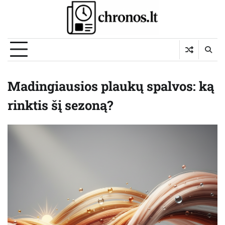
Skip
to
content
Madingiausios plaukų spalvos: ką
rinktis šį sezoną?