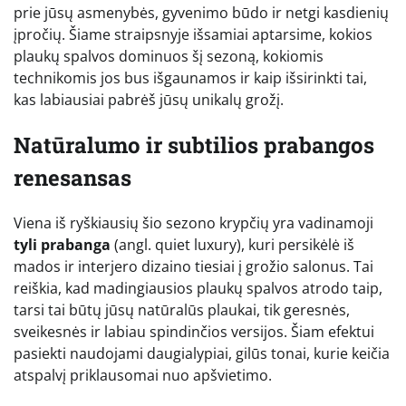
prie jūsų asmenybės, gyvenimo būdo ir netgi kasdienių
įpročių. Šiame straipsnyje išsamiai aptarsime, kokios
plaukų spalvos dominuos šį sezoną, kokiomis
technikomis jos bus išgaunamos ir kaip išsirinkti tai,
kas labiausiai pabrėš jūsų unikalų grožį.
Natūralumo ir subtilios prabangos
renesansas
Viena iš ryškiausių šio sezono krypčių yra vadinamoji
tyli prabanga
(angl. quiet luxury), kuri persikėlė iš
mados ir interjero dizaino tiesiai į grožio salonus. Tai
reiškia, kad madingiausios plaukų spalvos atrodo taip,
tarsi tai būtų jūsų natūralūs plaukai, tik geresnės,
sveikesnės ir labiau spindinčios versijos. Šiam efektui
pasiekti naudojami daugialypiai, gilūs tonai, kurie keičia
atspalvį priklausomai nuo apšvietimo.