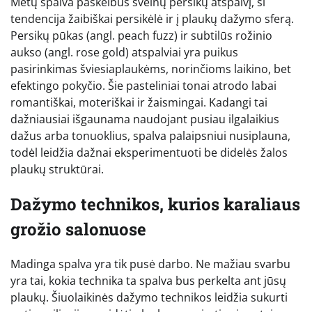
Metų spalva paskelbus švelnų persikų atspalvį, ši
tendencija žaibiškai persikėlė ir į plaukų dažymo sferą.
Persikų pūkas (angl. peach fuzz) ir subtilūs rožinio
aukso (angl. rose gold) atspalviai yra puikus
pasirinkimas šviesiaplaukėms, norinčioms laikino, bet
efektingo pokyčio. Šie pasteliniai tonai atrodo labai
romantiškai, moteriškai ir žaismingai. Kadangi tai
dažniausiai išgaunama naudojant pusiau ilgalaikius
dažus arba tonuoklius, spalva palaipsniui nusiplauna,
todėl leidžia dažnai eksperimentuoti be didelės žalos
plaukų struktūrai.
Dažymo technikos, kurios karaliaus
grožio salonuose
Madinga spalva yra tik pusė darbo. Ne mažiau svarbu
yra tai, kokia technika ta spalva bus perkelta ant jūsų
plaukų. Šiuolaikinės dažymo technikos leidžia sukurti