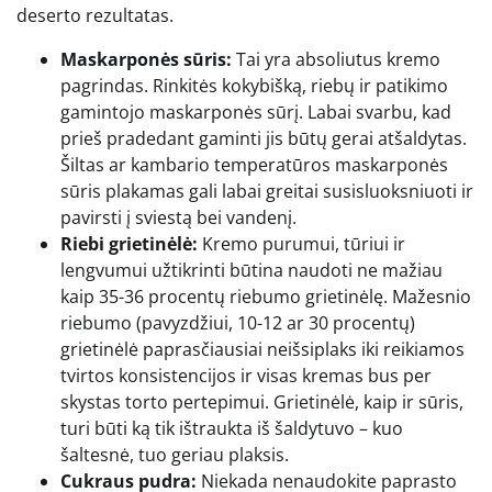
deserto rezultatas.
Maskarponės sūris:
Tai yra absoliutus kremo
pagrindas. Rinkitės kokybišką, riebų ir patikimo
gamintojo maskarponės sūrį. Labai svarbu, kad
prieš pradedant gaminti jis būtų gerai atšaldytas.
Šiltas ar kambario temperatūros maskarponės
sūris plakamas gali labai greitai susisluoksniuoti ir
pavirsti į sviestą bei vandenį.
Riebi grietinėlė:
Kremo purumui, tūriui ir
lengvumui užtikrinti būtina naudoti ne mažiau
kaip 35-36 procentų riebumo grietinėlę. Mažesnio
riebumo (pavyzdžiui, 10-12 ar 30 procentų)
grietinėlė paprasčiausiai neišsiplaks iki reikiamos
tvirtos konsistencijos ir visas kremas bus per
skystas torto pertepimui. Grietinėlė, kaip ir sūris,
turi būti ką tik ištraukta iš šaldytuvo – kuo
šaltesnė, tuo geriau plaksis.
Cukraus pudra:
Niekada nenaudokite paprasto