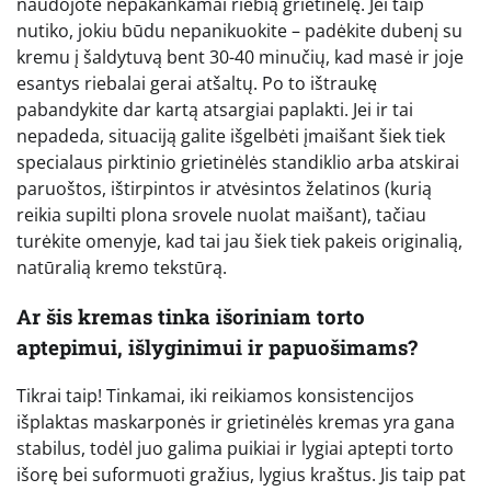
naudojote nepakankamai riebią grietinėlę. Jei taip
nutiko, jokiu būdu nepanikuokite – padėkite dubenį su
kremu į šaldytuvą bent 30-40 minučių, kad masė ir joje
esantys riebalai gerai atšaltų. Po to ištraukę
pabandykite dar kartą atsargiai paplakti. Jei ir tai
nepadeda, situaciją galite išgelbėti įmaišant šiek tiek
specialaus pirktinio grietinėlės standiklio arba atskirai
paruoštos, ištirpintos ir atvėsintos želatinos (kurią
reikia supilti plona srovele nuolat maišant), tačiau
turėkite omenyje, kad tai jau šiek tiek pakeis originalią,
natūralią kremo tekstūrą.
Ar šis kremas tinka išoriniam torto
aptepimui, išlyginimui ir papuošimams?
Tikrai taip! Tinkamai, iki reikiamos konsistencijos
išplaktas maskarponės ir grietinėlės kremas yra gana
stabilus, todėl juo galima puikiai ir lygiai aptepti torto
išorę bei suformuoti gražius, lygius kraštus. Jis taip pat