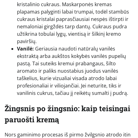
kristalinio cukraus. Maskarponės kremas
plapamas palyginti labai trumpai, todėl stambūs
cukraus kristalai paprasčiausiai nespės ištirpti ir
nemaloniai girgždės tarp dantų. Cukraus pudra
užtikrina tobulai lygų, vientisą ir šilkinį kremo
paviršių.
Vanilė:
Geriausia naudoti natūralų vanilės
ekstraktą arba aukštos kokybės vanilės pupelių
pastą. Tai suteiks kremui prabangaus, šilto
aromato ir paliks nuostabius juodus vanilės
taškelius, kurie vizualiai visada atrodo labai
profesionaliai ir viliojančiai. Jei neturite, tiks ir
vanilinis cukrus, tačiau jį reikėtų sumalti į pudrą.
Žingsnis po žingsnio: kaip teisingai
paruošti kremą
Nors gaminimo procesas iš pirmo žvilgsnio atrodo itin