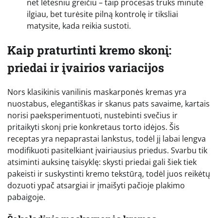
net lėtesniu greičiu – taip procesas truks minute
ilgiau, bet turėsite pilną kontrolę ir tiksliai
matysite, kada reikia sustoti.
Kaip praturtinti kremo skonį:
priedai ir įvairios variacijos
Nors klasikinis vanilinis maskarponės kremas yra
nuostabus, elegantiškas ir skanus pats savaime, kartais
norisi paeksperimentuoti, nustebinti svečius ir
pritaikyti skonį prie konkretaus torto idėjos. Šis
receptas yra nepaprastai lankstus, todėl jį labai lengva
modifikuoti pasitelkiant įvairiausius priedus. Svarbu tik
atsiminti auksinę taisyklę: skysti priedai gali šiek tiek
pakeisti ir suskystinti kremo tekstūrą, todėl juos reikėtų
dozuoti ypač atsargiai ir įmaišyti pačioje plakimo
pabaigoje.