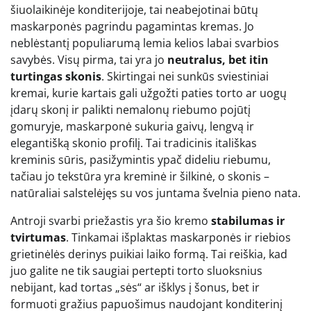
šiuolaikinėje konditerijoje, tai neabejotinai būtų
maskarponės pagrindu pagamintas kremas. Jo
neblėstantį populiarumą lemia kelios labai svarbios
savybės. Visų pirma, tai yra jo
neutralus, bet itin
turtingas skonis
. Skirtingai nei sunkūs sviestiniai
kremai, kurie kartais gali užgožti paties torto ar uogų
įdarų skonį ir palikti nemalonų riebumo pojūtį
gomuryje, maskarponė sukuria gaivų, lengvą ir
elegantišką skonio profilį. Tai tradicinis itališkas
kreminis sūris, pasižymintis ypač dideliu riebumu,
tačiau jo tekstūra yra kreminė ir šilkinė, o skonis –
natūraliai salstelėjęs su vos juntama švelnia pieno nata.
Antroji svarbi priežastis yra šio kremo
stabilumas ir
tvirtumas
. Tinkamai išplaktas maskarponės ir riebios
grietinėlės derinys puikiai laiko formą. Tai reiškia, kad
juo galite ne tik saugiai pertepti torto sluoksnius
nebijant, kad tortas „sės“ ar išklys į šonus, bet ir
formuoti gražius papuošimus naudojant konditerinį