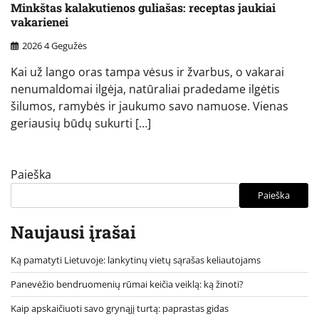
Minkštas kalakutienos guliašas: receptas jaukiai
vakarienei
2026 4 Gegužės
Kai už lango oras tampa vėsus ir žvarbus, o vakarai
nenumaldomai ilgėja, natūraliai pradedame ilgėtis
šilumos, ramybės ir jaukumo savo namuose. Vienas
geriausių būdų sukurti […]
Paieška
Paieška
Naujausi įrašai
Ką pamatyti Lietuvoje: lankytinų vietų sąrašas keliautojams
Panevėžio bendruomenių rūmai keičia veiklą: ką žinoti?
Kaip apskaičiuoti savo grynąjį turtą: paprastas gidas