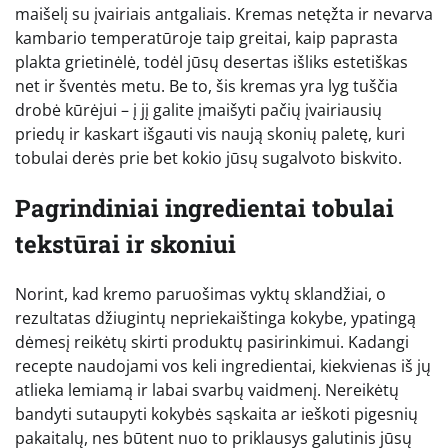
maišelį su įvairiais antgaliais. Kremas netęžta ir nevarva
kambario temperatūroje taip greitai, kaip paprasta
plakta grietinėlė, todėl jūsų desertas išliks estetiškas
net ir šventės metu. Be to, šis kremas yra lyg tuščia
drobė kūrėjui – į jį galite įmaišyti pačių įvairiausių
priedų ir kaskart išgauti vis naują skonių paletę, kuri
tobulai derės prie bet kokio jūsų sugalvoto biskvito.
Pagrindiniai ingredientai tobulai
tekstūrai ir skoniui
Norint, kad kremo paruošimas vyktų sklandžiai, o
rezultatas džiugintų nepriekaištinga kokybe, ypatingą
dėmesį reikėtų skirti produktų pasirinkimui. Kadangi
recepte naudojami vos keli ingredientai, kiekvienas iš jų
atlieka lemiamą ir labai svarbų vaidmenį. Nereikėtų
bandyti sutaupyti kokybės sąskaita ar ieškoti pigesnių
pakaitalų, nes būtent nuo to priklausys galutinis jūsų