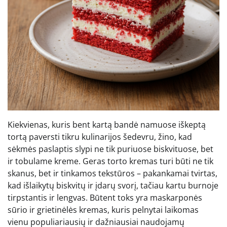
Kiekvienas, kuris bent kartą bandė namuose iškeptą
tortą paversti tikru kulinarijos šedevru, žino, kad
sėkmės paslaptis slypi ne tik puriuose biskvituose, bet
ir tobulame kreme. Geras torto kremas turi būti ne tik
skanus, bet ir tinkamos tekstūros – pakankamai tvirtas,
kad išlaikytų biskvitų ir įdarų svorį, tačiau kartu burnoje
tirpstantis ir lengvas. Būtent toks yra maskarponės
sūrio ir grietinėlės kremas, kuris pelnytai laikomas
vienu populiariausių ir dažniausiai naudojamų