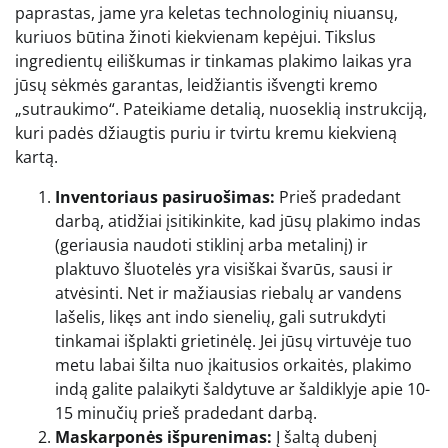
paprastas, jame yra keletas technologinių niuansų,
kuriuos būtina žinoti kiekvienam kepėjui. Tikslus
ingredientų eiliškumas ir tinkamas plakimo laikas yra
jūsų sėkmės garantas, leidžiantis išvengti kremo
„sutraukimo“. Pateikiame detalią, nuoseklią instrukciją,
kuri padės džiaugtis puriu ir tvirtu kremu kiekvieną
kartą.
Inventoriaus pasiruošimas:
Prieš pradedant
darbą, atidžiai įsitikinkite, kad jūsų plakimo indas
(geriausia naudoti stiklinį arba metalinį) ir
plaktuvo šluotelės yra visiškai švarūs, sausi ir
atvėsinti. Net ir mažiausias riebalų ar vandens
lašelis, likęs ant indo sienelių, gali sutrukdyti
tinkamai išplakti grietinėlę. Jei jūsų virtuvėje tuo
metu labai šilta nuo įkaitusios orkaitės, plakimo
indą galite palaikyti šaldytuve ar šaldiklyje apie 10-
15 minučių prieš pradedant darbą.
Maskarponės išpurenimas:
Į šaltą dubenį