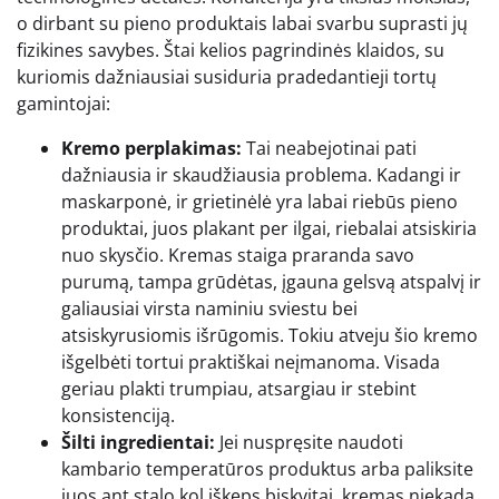
o dirbant su pieno produktais labai svarbu suprasti jų
fizikines savybes. Štai kelios pagrindinės klaidos, su
kuriomis dažniausiai susiduria pradedantieji tortų
gamintojai:
Kremo perplakimas:
Tai neabejotinai pati
dažniausia ir skaudžiausia problema. Kadangi ir
maskarponė, ir grietinėlė yra labai riebūs pieno
produktai, juos plakant per ilgai, riebalai atsiskiria
nuo skysčio. Kremas staiga praranda savo
purumą, tampa grūdėtas, įgauna gelsvą atspalvį ir
galiausiai virsta naminiu sviestu bei
atsiskyrusiomis išrūgomis. Tokiu atveju šio kremo
išgelbėti tortui praktiškai neįmanoma. Visada
geriau plakti trumpiau, atsargiau ir stebint
konsistenciją.
Šilti ingredientai:
Jei nuspręsite naudoti
kambario temperatūros produktus arba paliksite
juos ant stalo kol iškeps biskvitai, kremas niekada