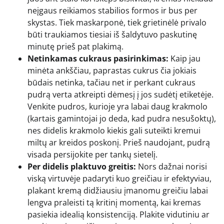
neįgaus reikiamos stabilios formos ir bus per
skystas. Tiek maskarponė, tiek grietinėlė privalo
būti traukiamos tiesiai iš šaldytuvo paskutinę
minutę prieš pat plakimą.
Netinkamas cukraus pasirinkimas:
Kaip jau
minėta ankščiau, paprastas cukrus čia jokiais
būdais netinka, tačiau net ir perkant cukraus
pudrą verta atkreipti dėmesį į jos sudėtį etiketėje.
Venkite pudros, kurioje yra labai daug krakmolo
(kartais gamintojai jo deda, kad pudra nesušoktų),
nes didelis krakmolo kiekis gali suteikti kremui
miltų ar kreidos poskonį. Prieš naudojant, pudrą
visada persijokite per tankų sietelį.
Per didelis plaktuvo greitis:
Nors dažnai norisi
viską virtuvėje padaryti kuo greičiau ir efektyviau,
plakant kremą didžiausiu įmanomu greičiu labai
lengva praleisti tą kritinį momentą, kai kremas
pasiekia idealią konsistenciją. Plakite vidutiniu ar