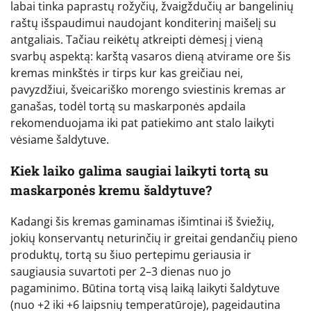
labai tinka paprastų rožyčių, žvaigždučių ar bangelinių
raštų išspaudimui naudojant konditerinį maišelį su
antgaliais. Tačiau reikėtų atkreipti dėmesį į vieną
svarbų aspektą: karštą vasaros dieną atvirame ore šis
kremas minkštės ir tirps kur kas greičiau nei,
pavyzdžiui, šveicariško morengo sviestinis kremas ar
ganašas, todėl tortą su maskarponės apdaila
rekomenduojama iki pat patiekimo ant stalo laikyti
vėsiame šaldytuve.
Kiek laiko galima saugiai laikyti tortą su
maskarponės kremu šaldytuve?
Kadangi šis kremas gaminamas išimtinai iš šviežių,
jokių konservantų neturinčių ir greitai gendančių pieno
produktų, tortą su šiuo pertepimu geriausia ir
saugiausia suvartoti per 2–3 dienas nuo jo
pagaminimo. Būtina tortą visą laiką laikyti šaldytuve
(nuo +2 iki +6 laipsnių temperatūroje), pageidautina