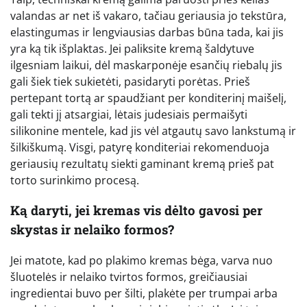
valandas ar net iš vakaro, tačiau geriausia jo tekstūra,
elastingumas ir lengviausias darbas būna tada, kai jis
yra ką tik išplaktas. Jei paliksite kremą šaldytuve
ilgesniam laikui, dėl maskarponėje esančių riebalų jis
gali šiek tiek sukietėti, pasidaryti porėtas. Prieš
pertepant tortą ar spaudžiant per konditerinį maišelį,
gali tekti jį atsargiai, lėtais judesiais permaišyti
silikonine mentele, kad jis vėl atgautų savo lankstumą ir
šilkiškumą. Visgi, patyrę konditeriai rekomenduoja
geriausių rezultatų siekti gaminant kremą prieš pat
torto surinkimo procesą.
Ką daryti, jei kremas vis dėlto gavosi per
skystas ir nelaiko formos?
Jei matote, kad po plakimo kremas bėga, varva nuo
šluotelės ir nelaiko tvirtos formos, greičiausiai
ingredientai buvo per šilti, plakėte per trumpai arba