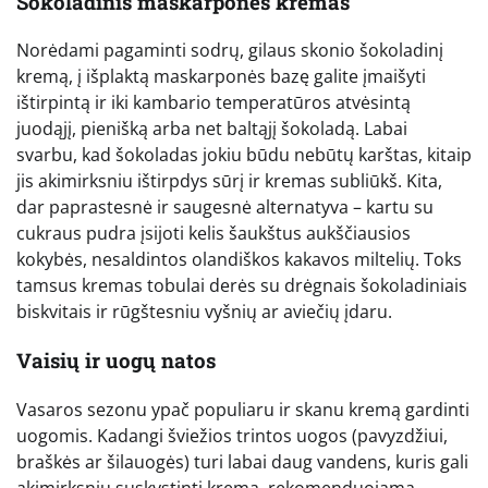
Šokoladinis maskarponės kremas
Norėdami pagaminti sodrų, gilaus skonio šokoladinį
kremą, į išplaktą maskarponės bazę galite įmaišyti
ištirpintą ir iki kambario temperatūros atvėsintą
juodąjį, pienišką arba net baltąjį šokoladą. Labai
svarbu, kad šokoladas jokiu būdu nebūtų karštas, kitaip
jis akimirksniu ištirpdys sūrį ir kremas subliūkš. Kita,
dar paprastesnė ir saugesnė alternatyva – kartu su
cukraus pudra įsijoti kelis šaukštus aukščiausios
kokybės, nesaldintos olandiškos kakavos miltelių. Toks
tamsus kremas tobulai derės su drėgnais šokoladiniais
biskvitais ir rūgštesniu vyšnių ar aviečių įdaru.
Vaisių ir uogų natos
Vasaros sezonu ypač populiaru ir skanu kremą gardinti
uogomis. Kadangi šviežios trintos uogos (pavyzdžiui,
braškės ar šilauogės) turi labai daug vandens, kuris gali
akimirksniu suskystinti kremą, rekomenduojama