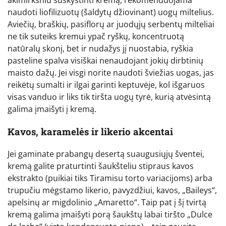
naudoti liofilizuotų (šaldytų džiovinant) uogų miltelius.
Aviečių, braškių, pasiflorų ar juodųjų serbentų milteliai
ne tik suteiks kremui ypač ryškų, koncentruotą
natūralų skonį, bet ir nudažys jį nuostabia, ryškia
pasteline spalva visiškai nenaudojant jokių dirbtinių
maisto dažų. Jei visgi norite naudoti šviežias uogas, jas
reikėtų sumalti ir ilgai garinti keptuvėje, kol išgaruos
visas vanduo ir liks tik tiršta uogų tyrė, kurią atvėsintą
galima įmaišyti į kremą.
Kavos, karamelės ir likerio akcentai
Jei gaminate prabangų desertą suaugusiųjų šventei,
kremą galite praturtinti šaukšteliu stipraus kavos
ekstrakto (puikiai tiks Tiramisu torto variacijoms) arba
trupučiu mėgstamo likerio, pavyzdžiui, kavos, „Baileys“,
apelsinų ar migdolinio „Amaretto“. Taip pat į šį tvirtą
kremą galima įmaišyti porą šaukštų labai tiršto „Dulce