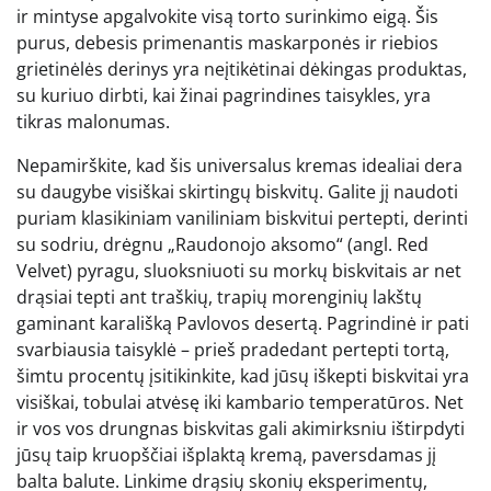
ir mintyse apgalvokite visą torto surinkimo eigą. Šis
purus, debesis primenantis maskarponės ir riebios
grietinėlės derinys yra neįtikėtinai dėkingas produktas,
su kuriuo dirbti, kai žinai pagrindines taisykles, yra
tikras malonumas.
Nepamirškite, kad šis universalus kremas idealiai dera
su daugybe visiškai skirtingų biskvitų. Galite jį naudoti
puriam klasikiniam vaniliniam biskvitui pertepti, derinti
su sodriu, drėgnu „Raudonojo aksomo“ (angl. Red
Velvet) pyragu, sluoksniuoti su morkų biskvitais ar net
drąsiai tepti ant traškių, trapių morenginių lakštų
gaminant karališką Pavlovos desertą. Pagrindinė ir pati
svarbiausia taisyklė – prieš pradedant pertepti tortą,
šimtu procentų įsitikinkite, kad jūsų iškepti biskvitai yra
visiškai, tobulai atvėsę iki kambario temperatūros. Net
ir vos vos drungnas biskvitas gali akimirksniu ištirpdyti
jūsų taip kruopščiai išplaktą kremą, paversdamas jį
balta balute. Linkime drąsių skonių eksperimentų,