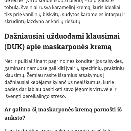
de leche“ (virto kondensuoto pieno) – taip gausite
tobulą, švelniai rusvą karamelinį kremą, kuris idealiai
tiks prie vanilinių biskvitų, sūdytos karamelės intarpų ir
skrudintų lazdyno ar karijų riešutų.
Dažniausiai užduodami klausimai
(DUK) apie maskarponės kremą
Net ir puikiai žinant pagrindines konditerijos taisykles,
gaminant namuose gali kilti įvairių specifinių, praktinių
klausimų. Žemiau rasite išsamius atsakymus į
dažniausiai kepėjams kylančius neaiškumus, kurie
padės dar labiau pasitikėti savo jėgomis virtuvėje ir
išvengti bereikalingo streso.
Ar galima šį maskarponės kremą paruošti iš
anksto?
Taip, techniškai kremą galima paruošti prieš kelias