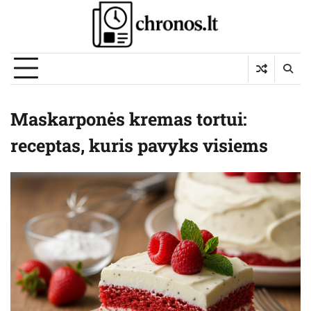
Skip
to
content
Maskarponės kremas tortui:
receptas, kuris pavyks visiems