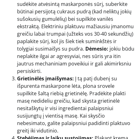
sudėkite atvėsintą maskarponės sūrį, suberkite
būtinai persijotą cukraus pudrą (kad neliktų jokių
sušokusių gumulėlių) bei supilkite vanilės
ekstraktą. Elektriniu plaktuvu mažiausiu įmanomu
greičiu labai trumpai (užteks vos 30-40 sekundžių)
paplakite sūrį, kol jis šiek tiek suminkštės ir
tolygiai susimaišys su pudra.
Dėmesio:
jokiu būdu
neplakite ilgai ar agresyviai, nes sūris yra itin
jautrus mechaniniam poveikiui ir gali akimirksniu
persiskirti.
Grietinėlės įmaišymas:
Į tą patį dubenį su
išpurenta maskarpone lėta, plona srovele
supilkite šaltą riebią grietinėlę. Pradėkite plakti
masę nedideliu greičiu, kad skysta grietinėlė
nesitaškytų ir visi ingredientai palaipsniui
susijungtų į vientisą masę. Kai skysčio
nebesimato, galite palaipsniui padidinti plaktuvo
greitį iki vidutinio.
Stebėjimas ir laiku sustojimas:
Plakant kremą,