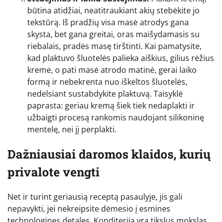
būtina atidžiai, neatitraukiant akių stebėkite jo
tekstūrą. Iš pradžių visa masė atrodys gana
skysta, bet gana greitai, oras maišydamasis su
riebalais, pradės masę tirštinti. Kai pamatysite,
kad plaktuvo šluotelės palieka aiškius, gilius rėžius
kreme, o pati masė atrodo matinė, gerai laiko
formą ir nebekrenta nuo iškeltos šluotelės,
nedelsiant sustabdykite plaktuvą. Taisyklė
paprasta: geriau kremą šiek tiek nedaplakti ir
užbaigti procesą rankomis naudojant silikoninę
mentelę, nei jį perplakti.
Dažniausiai daromos klaidos, kurių
privalote vengti
Net ir turint geriausią receptą pasaulyje, jis gali
nepavykti, jei nekreipsite dėmesio į esmines
technologines detales. Konditerija yra tikslus mokslas,