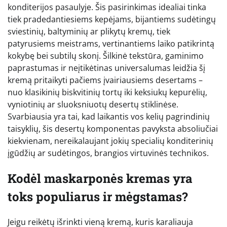
konditerijos pasaulyje. Šis pasirinkimas idealiai tinka
tiek pradedantiesiems kepėjams, bijantiems sudėtingų
sviestinių, baltyminių ar plikytų kremų, tiek
patyrusiems meistrams, vertinantiems laiko patikrintą
kokybę bei subtilų skonį. Šilkinė tekstūra, gaminimo
paprastumas ir neįtikėtinas universalumas leidžia šį
kremą pritaikyti pačiems įvairiausiems desertams –
nuo klasikinių biskvitinių tortų iki keksiukų kepurėlių,
vyniotinių ar sluoksniuotų desertų stiklinėse.
Svarbiausia yra tai, kad laikantis vos kelių pagrindinių
taisyklių, šis desertų komponentas pavyksta absoliučiai
kiekvienam, nereikalaujant jokių specialių konditerinių
įgūdžių ar sudėtingos, brangios virtuvinės technikos.
Kodėl maskarponės kremas yra
toks populiarus ir mėgstamas?
Jeigu reikėtų išrinkti vieną kremą, kuris karaliauja