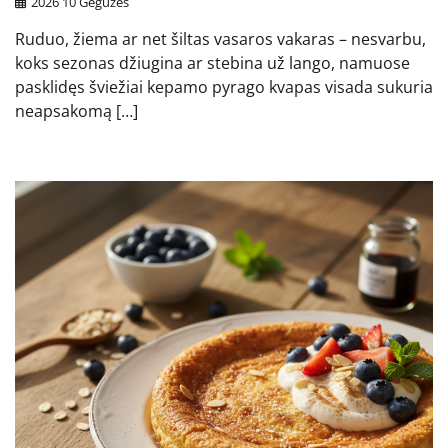
2026 10 Gegužės
Ruduo, žiema ar net šiltas vasaros vakaras – nesvarbu,
koks sezonas džiugina ar stebina už lango, namuose
pasklidęs šviežiai kepamo pyrago kvapas visada sukuria
neapsakomą […]