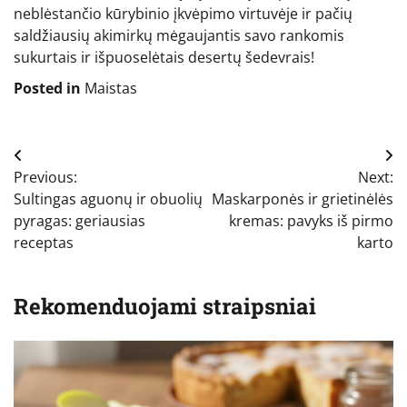
neblėstančio kūrybinio įkvėpimo virtuvėje ir pačių
saldžiausių akimirkų mėgaujantis savo rankomis
sukurtais ir išpuoselėtais desertų šedevrais!
Posted in
Maistas
Navigacija
Previous:
Next:
tarp
Sultingas aguonų ir obuolių
Maskarponės ir grietinėlės
įrašų
pyragas: geriausias
kremas: pavyks iš pirmo
receptas
karto
Rekomenduojami straipsniai