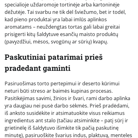
specialioje uždaromoje tortinėje arba kartoninėje
dėžutėje. Tai svarbu ne tik dėl šviežumo, bet ir todėl,
kad pieno produktai yra labai imlūs aplinkos
aromatams – neuždengtas tortas gali labai greitai
prisigerti kitų šaldytuve esančių maisto produktų
(pavyzdžiui, mėsos, svogūnų ar sūrių) kvapų.
Paskutiniai patarimai prieš
pradedant gaminti
Pasiruošimas torto pertepimui ir deserto kūrimui
neturi būti streso ar baimės kupinas procesas.
Pasitikėjimas savimi, žinios ir švari, rami darbo aplinka
yra daugiau nei pusė darbo sėkmės. Prieš pradėdami,
iš anksto susidėkite ir atsimatuokite visus reikiamus
ingredientus ant stalo (tačiau atsiminkite – patį sūrį ir
grietinėlę iš šaldytuvo išimkite tik pačią paskutinę
minutę), pasiruoškite švarius indus, plaktuvą, menteles