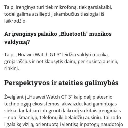
Taip, įrenginys turi tiek mikrofoną, tiek garsiakalbį,
todėl galima atsiliepti į skambučius tiesiogiai iš
laikrodžio.
Ar įrenginys palaiko „Bluetooth“ muzikos
valdymą?
Taip, „Huawei Watch GT 3“ leidžia valdyti muziką,
grojaraščius ir net klausytis dainų per susietą ausinių
rinkinį.
Perspektyvos ir ateities galimybės
Žvelgiant į „Huawei Watch GT 3“ kaip dalį platesnio
technologijų ekosistemos, akivaizdu, kad gamintojas
siekia dar labiau integruoti laikrodį su kitais įrenginiais
– nuo išmaniųjų telefonų iki belaidžių ausinių. Tai rodo
ilgalaikę viziją, orientuotą į vientisą ir patogų naudotojo