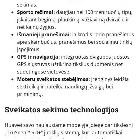
sekimas.
Sporto režimai:
daugiau nei 100 treniruočių tipų,
įskaitant bėgimą, plaukimą, važiavimą dviračiu ir
net kalnų žygius.
Išmanieji pranešimai:
laikrodis rodo pranešimus
apie skambučius, pranešimus bei socialinių tinklų
įspėjimus.
GPS ir navigacija:
integruotas dvigubos juostos
GPS siųstuvas užtikrina tikslius duomenis net
sudėtingose vietovėse.
Moterų sveikatos stebėjimas:
įrenginys leidžia
sekti ciklą ir pateikia naudingų įžvalgų bei
priminimų.
Sveikatos sekimo technologijos
Huawei savo naujausiame modelyje įdiegė dar tikslesnį
„TruSeen™ 5.0+“ jutiklių sistemą, kuri automatiškai