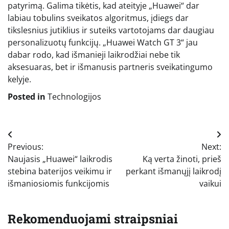
patyrimą. Galima tikėtis, kad ateityje „Huawei“ dar
labiau tobulins sveikatos algoritmus, įdiegs dar
tikslesnius jutiklius ir suteiks vartotojams dar daugiau
personalizuotų funkcijų. „Huawei Watch GT 3“ jau
dabar rodo, kad išmanieji laikrodžiai nebe tik
aksesuaras, bet ir išmanusis partneris sveikatingumo
kelyje.
Posted in
Technologijos
Navigacija
Previous:
Next:
tarp
Naujasis „Huawei“ laikrodis
Ką verta žinoti, prieš
įrašų
stebina baterijos veikimu ir
perkant išmanųjį laikrodį
išmaniosiomis funkcijomis
vaikui
Rekomenduojami straipsniai