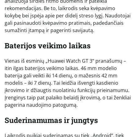
analizuoja širdies ritmo duomenis ir pateikia
rekomendacijas. Be to, laikrodis seka kvėpavimo
kokybę bei įspėja apie per didelį streso lygį. Naudotojai
gali pasinaudoti kvėpavimo pratimais, padedančiais
sumažinti įtampą ir pagerinti savijautą.
Baterijos veikimo laikas
Vienas iš esminių „Huawei Watch GT 3“ pranašumų –
itin ilgas baterijos veikimo laikas. 46 mm modelio
baterija gali veikti iki 14 dienų, o mažesnis 42 mm
modelis – iki 7 dienų. Tai leidžia išvengti kasdienio
įkrovimo ir džiaugtis nuolatiniu funkcijų prieinamumu.
Įrenginys taip pat palaiko belaidį įkrovimą, o tai ženkliai
pagerina naudojimo patogumą.
Suderinamumas ir jungtys
Laikrodis puikiai suderinamas su tiek „Android“, tiek