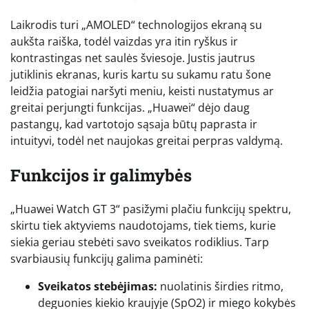
Laikrodis turi „AMOLED“ technologijos ekraną su
aukšta raiška, todėl vaizdas yra itin ryškus ir
kontrastingas net saulės šviesoje. Justis jautrus
jutiklinis ekranas, kuris kartu su sukamu ratu šone
leidžia patogiai naršyti meniu, keisti nustatymus ar
greitai perjungti funkcijas. „Huawei“ dėjo daug
pastangų, kad vartotojo sąsaja būtų paprasta ir
intuityvi, todėl net naujokas greitai perpras valdymą.
Funkcijos ir galimybės
„Huawei Watch GT 3“ pasižymi plačiu funkcijų spektru,
skirtu tiek aktyviems naudotojams, tiek tiems, kurie
siekia geriau stebėti savo sveikatos rodiklius. Tarp
svarbiausių funkcijų galima paminėti:
Sveikatos stebėjimas:
nuolatinis širdies ritmo,
deguonies kiekio kraujyje (SpO2) ir miego kokybės