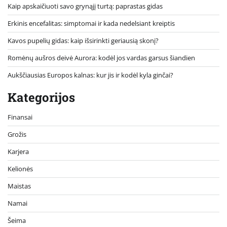
Kaip apskaičiuoti savo grynąjį turtą: paprastas gidas
Erkinis encefalitas: simptomai ir kada nedelsiant kreiptis
Kavos pupelių gidas: kaip išsirinkti geriausią skonį?
Romėnų aušros deivė Aurora: kodėl jos vardas garsus šiandien
Aukščiausias Europos kalnas: kur jis ir kodėl kyla ginčai?
Kategorijos
Finansai
Grožis
Karjera
Kelionės
Maistas
Namai
Šeima