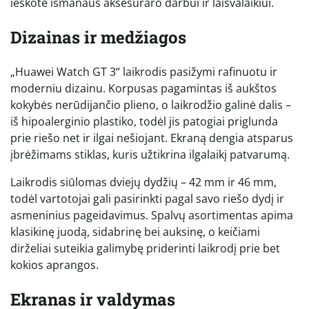
ieškote išmanaus aksesuraro darbui ir laisvalaikiui.
Dizainas ir medžiagos
„Huawei Watch GT 3“ laikrodis pasižymi rafinuotu ir
moderniu dizainu. Korpusas pagamintas iš aukštos
kokybės nerūdijančio plieno, o laikrodžio galinė dalis –
iš hipoalerginio plastiko, todėl jis patogiai priglunda
prie riešo net ir ilgai nešiojant. Ekraną dengia atsparus
įbrėžimams stiklas, kuris užtikrina ilgalaikį patvarumą.
Laikrodis siūlomas dviejų dydžių – 42 mm ir 46 mm,
todėl vartotojai gali pasirinkti pagal savo riešo dydį ir
asmeninius pageidavimus. Spalvų asortimentas apima
klasikinę juodą, sidabrinę bei auksinę, o keičiami
dirželiai suteikia galimybę priderinti laikrodį prie bet
kokios aprangos.
Ekranas ir valdymas