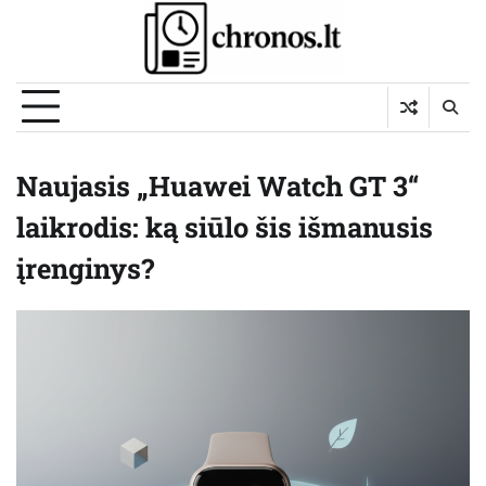
Skip
to
content
Naujasis „Huawei Watch GT 3“
laikrodis: ką siūlo šis išmanusis
įrenginys?