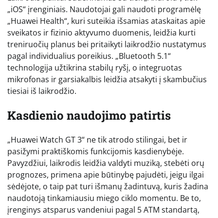
„iOS“ įrenginiais. Naudotojai gali naudoti programėlę
„Huawei Health“, kuri suteikia išsamias ataskaitas apie
sveikatos ir fizinio aktyvumo duomenis, leidžia kurti
treniruočių planus bei pritaikyti laikrodžio nustatymus
pagal individualius poreikius. „Bluetooth 5.1“
technologija užtikrina stabilų ryšį, o integruotas
mikrofonas ir garsiakalbis leidžia atsakyti į skambučius
tiesiai iš laikrodžio.
Kasdienio naudojimo patirtis
„Huawei Watch GT 3“ ne tik atrodo stilingai, bet ir
pasižymi praktiškomis funkcijomis kasdienybėje.
Pavyzdžiui, laikrodis leidžia valdyti muziką, stebėti orų
prognozes, primena apie būtinybę pajudėti, jeigu ilgai
sėdėjote, o taip pat turi išmanų žadintuvą, kuris žadina
naudotoją tinkamiausiu miego ciklo momentu. Be to,
įrenginys atsparus vandeniui pagal 5 ATM standartą,