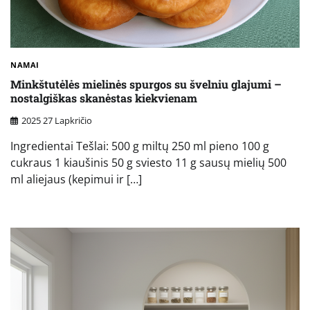
NAMAI
Minkštutėlės mielinės spurgos su švelniu glajumi –
nostalgiškas skanėstas kiekvienam
2025 27 Lapkričio
Ingredientai Tešlai: 500 g miltų 250 ml pieno 100 g
cukraus 1 kiaušinis 50 g sviesto 11 g sausų mielių 500
ml aliejaus (kepimui ir […]