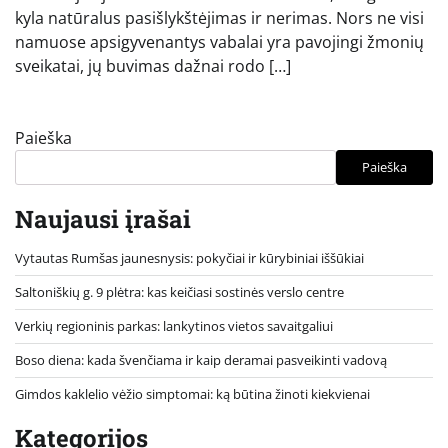
kyla natūralus pasišlykštėjimas ir nerimas. Nors ne visi
namuose apsigyvenantys vabalai yra pavojingi žmonių
sveikatai, jų buvimas dažnai rodo […]
Paieška
Paieška
Naujausi įrašai
Vytautas Rumšas jaunesnysis: pokyčiai ir kūrybiniai iššūkiai
Saltoniškių g. 9 plėtra: kas keičiasi sostinės verslo centre
Verkių regioninis parkas: lankytinos vietos savaitgaliui
Boso diena: kada švenčiama ir kaip deramai pasveikinti vadovą
Gimdos kaklelio vėžio simptomai: ką būtina žinoti kiekvienai
Kategorijos