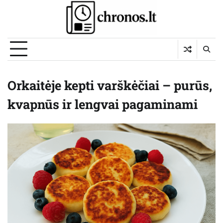
Skip
to
content
Orkaitėje kepti varškėčiai – purūs,
kvapnūs ir lengvai pagaminami