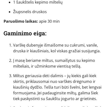
1 šaukštelis kepimo miltelių
Žiupsnelis druskos
Paruošimo laikas:
apie 30 min
Gaminimo eiga:
Varškę dubenyje išmaišome su cukrumi, vanile,
druska ir kiaušiniais, kol viskas gražiai susijungia.
Į masę beriame miltus, sumaišytus su kepimo
milteliais, ir užminkome vientisą tešlą.
Miltus geriausia dėti dalimis – jų kiekis gali kiek
skirtis, priklausomai nuo varškės drėgnumo ir
kiaušinių dydžio. Tešla turi būti švelni, bet lengvai
formuojama. Jei padauginsite miltų, galima šiek
tiek paskystinti su šaukštu jogurto ar grietinės.