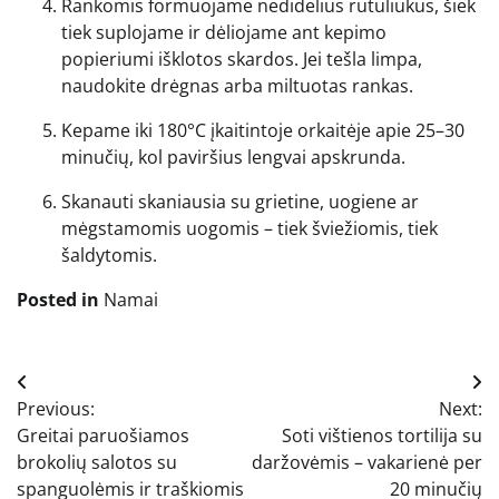
Rankomis formuojame nedidelius rutuliukus, šiek
tiek suplojame ir dėliojame ant kepimo
popieriumi išklotos skardos. Jei tešla limpa,
naudokite drėgnas arba miltuotas rankas.
Kepame iki 180°C įkaitintoje orkaitėje apie 25–30
minučių, kol paviršius lengvai apskrunda.
Skanauti skaniausia su grietine, uogiene ar
mėgstamomis uogomis – tiek šviežiomis, tiek
šaldytomis.
Posted in
Namai
Navigacija
Previous:
Next:
tarp
Greitai paruošiamos
Soti vištienos tortilija su
įrašų
brokolių salotos su
daržovėmis – vakarienė per
spanguolėmis ir traškiomis
20 minučių