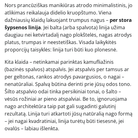
Nors prancūziškas manikiūras atrodo minimalistinis, jo
atlikimas reikalauja didelio kruopštumo. Viena
dažniausių klaidų lakuojant trumpus nagus –
per stora
šypsenos linija
. Jei balta (arba spalvota) linija užima
daugiau nei ketvirtadalį nago plokštelės, nagas atrodys
platus, trumpas ir neestetiškas. Visada laikykitės
proporcijų taisyklės: linija turi būti kuo plonesnė.
Kita klaida – netinkamai parinktas kamufliažinis
(bazinės spalvos) atspalvis. Jei atspalvis per tamsus ar
per geltonas, rankos atrodys pavargusios, o nagai –
nenatūraliai. Spalvą būtina derinti prie jūsų odos tono.
Šilto atspalvio odai tinka persikiniai tonai, o šalto –
vėsūs rožiniai ar pieno atspalviai. Be to, ignoruojama
nago architektūra taip pat gali sugadinti galutinį
rezultatą. Linija turi atkartoti jūsų natūralią nago formą
– jei nagai kvadratiniai, linija turėtų būti tiesesnė, jei
ovalūs – labiau išlenkta.