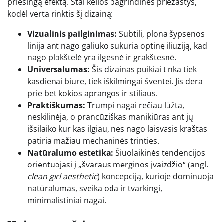
priešingą efektą. Štai kelios pagrindinės priežastys,
kodėl verta rinktis šį dizainą:
Vizualinis pailginimas:
Subtili, plona šypsenos
linija ant nago galiuko sukuria optinę iliuziją, kad
nago plokštelė yra ilgesnė ir grakštesnė.
Universalumas:
Šis dizainas puikiai tinka tiek
kasdienai biure, tiek iškilmingai šventei. Jis dera
prie bet kokios aprangos ir stiliaus.
Praktiškumas:
Trumpi nagai rečiau lūžta,
neskilinėja, o prancūziškas manikiūras ant jų
išsilaiko kur kas ilgiau, nes nago laisvasis kraštas
patiria mažiau mechaninės trinties.
Natūralumo estetika:
Šiuolaikinės tendencijos
orientuojasi į „švaraus merginos įvaizdžio“ (angl.
clean girl aesthetic
) koncepciją, kurioje dominuoja
natūralumas, sveika oda ir tvarkingi,
minimalistiniai nagai.