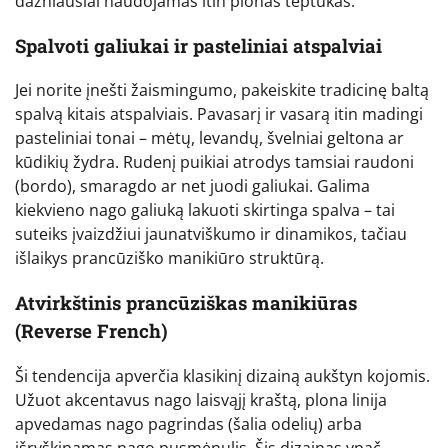
dažniausiai naudojamas itin plonas teptukas.
Spalvoti galiukai ir pasteliniai atspalviai
Jei norite įnešti žaismingumo, pakeiskite tradicinę baltą
spalvą kitais atspalviais. Pavasarį ir vasarą itin madingi
pasteliniai tonai – mėtų, levandų, švelniai geltona ar
kūdikių žydra. Rudenį puikiai atrodys tamsiai raudoni
(bordo), smaragdo ar net juodi galiukai. Galima
kiekvieno nago galiuką lakuoti skirtinga spalva – tai
suteiks įvaizdžiui jaunatviškumo ir dinamikos, tačiau
išlaikys prancūziško manikiūro struktūrą.
Atvirkštinis prancūziškas manikiūras
(Reverse French)
Ši tendencija apverčia klasikinį dizainą aukštyn kojomis.
Užuot akcentavus nago laisvąjį kraštą, plona linija
apvedamas nago pagrindas (šalia odelių) arba
išryškinamas nago pusmėnulis. Šis dizainas ypač