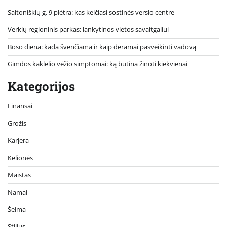
Saltoniškių g. 9 plėtra: kas keičiasi sostinės verslo centre
Verkių regioninis parkas: lankytinos vietos savaitgaliui
Boso diena: kada švenčiama ir kaip deramai pasveikinti vadovą
Gimdos kaklelio vėžio simptomai: ką būtina žinoti kiekvienai
Kategorijos
Finansai
Grožis
Karjera
Kelionės
Maistas
Namai
Šeima
Stilius