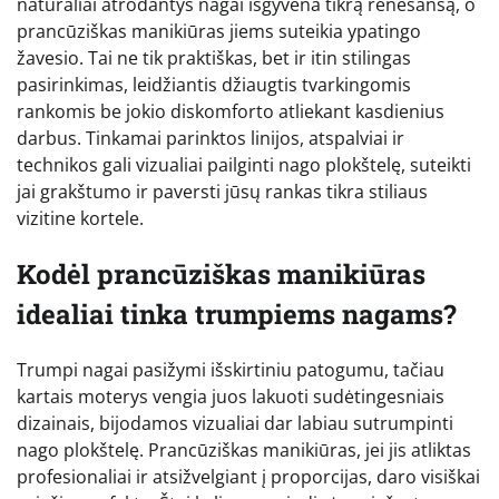
natūraliai atrodantys nagai išgyvena tikrą renesansą, o
prancūziškas manikiūras jiems suteikia ypatingo
žavesio. Tai ne tik praktiškas, bet ir itin stilingas
pasirinkimas, leidžiantis džiaugtis tvarkingomis
rankomis be jokio diskomforto atliekant kasdienius
darbus. Tinkamai parinktos linijos, atspalviai ir
technikos gali vizualiai pailginti nago plokštelę, suteikti
jai grakštumo ir paversti jūsų rankas tikra stiliaus
vizitine kortele.
Kodėl prancūziškas manikiūras
idealiai tinka trumpiems nagams?
Trumpi nagai pasižymi išskirtiniu patogumu, tačiau
kartais moterys vengia juos lakuoti sudėtingesniais
dizainais, bijodamos vizualiai dar labiau sutrumpinti
nago plokštelę. Prancūziškas manikiūras, jei jis atliktas
profesionaliai ir atsižvelgiant į proporcijas, daro visiškai