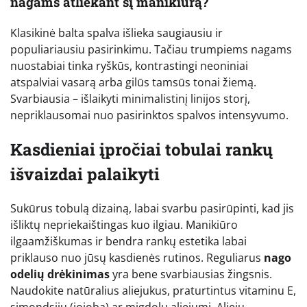
nagams atliekant šį manikiūrą?
Klasikinė balta spalva išlieka saugiausiu ir
populiariausiu pasirinkimu. Tačiau trumpiems nagams
nuostabiai tinka ryškūs, kontrastingi neoniniai
atspalviai vasarą arba gilūs tamsūs tonai žiemą.
Svarbiausia – išlaikyti minimalistinį linijos storį,
nepriklausomai nuo pasirinktos spalvos intensyvumo.
Kasdieniai įpročiai tobulai rankų
išvaizdai palaikyti
Sukūrus tobulą dizainą, labai svarbu pasirūpinti, kad jis
išliktų nepriekaištingas kuo ilgiau. Manikiūro
ilgaamžiškumas ir bendra rankų estetika labai
priklauso nuo jūsų kasdienės rutinos. Reguliarus
nago
odelių drėkinimas
yra bene svarbiausias žingsnis.
Naudokite natūralius aliejukus, praturtintus vitaminu E,
simondsijų (jojoba) ar migdolų aliejumi. Aliejų