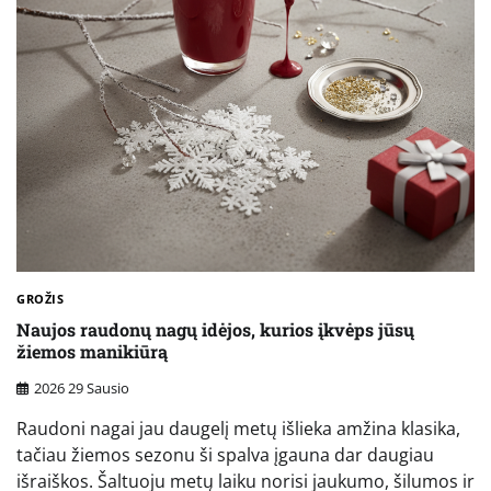
GROŽIS
Naujos raudonų nagų idėjos, kurios įkvėps jūsų
žiemos manikiūrą
2026 29 Sausio
Raudoni nagai jau daugelį metų išlieka amžina klasika,
tačiau žiemos sezonu ši spalva įgauna dar daugiau
išraiškos. Šaltuoju metų laiku norisi jaukumo, šilumos ir