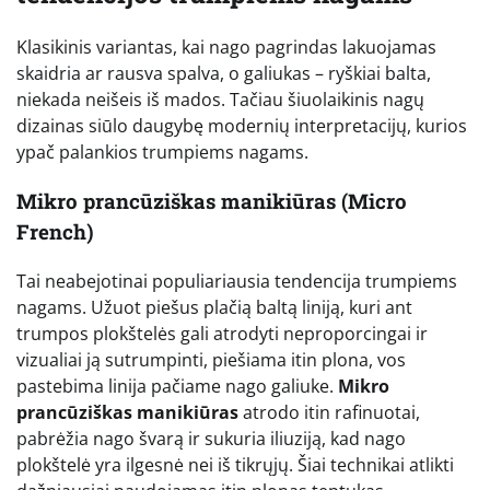
Klasikinis variantas, kai nago pagrindas lakuojamas
skaidria ar rausva spalva, o galiukas – ryškiai balta,
niekada neišeis iš mados. Tačiau šiuolaikinis nagų
dizainas siūlo daugybę modernių interpretacijų, kurios
ypač palankios trumpiems nagams.
Mikro prancūziškas manikiūras (Micro
French)
Tai neabejotinai populiariausia tendencija trumpiems
nagams. Užuot piešus plačią baltą liniją, kuri ant
trumpos plokštelės gali atrodyti neproporcingai ir
vizualiai ją sutrumpinti, piešiama itin plona, vos
pastebima linija pačiame nago galiuke.
Mikro
prancūziškas manikiūras
atrodo itin rafinuotai,
pabrėžia nago švarą ir sukuria iliuziją, kad nago
plokštelė yra ilgesnė nei iš tikrųjų. Šiai technikai atlikti