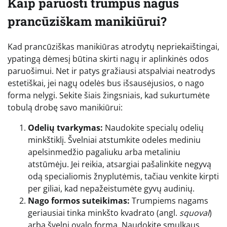
Kaip paruošti trumpus nagus
prancūziškam manikiūrui?
Kad prancūziškas manikiūras atrodytų nepriekaištingai,
ypatingą dėmesį būtina skirti nagų ir aplinkinės odos
paruošimui. Net ir patys gražiausi atspalviai neatrodys
estetiškai, jei nagų odelės bus išsausėjusios, o nago
forma nelygi. Sekite šiais žingsniais, kad sukurtumėte
tobulą drobę savo manikiūrui:
Odelių tvarkymas:
Naudokite specialų odelių
minkštiklį. Švelniai atstumkite odeles mediniu
apelsinmedžio pagaliuku arba metaliniu
atstūmėju. Jei reikia, atsargiai pašalinkite negyvą
odą specialiomis žnyplutėmis, tačiau venkite kirpti
per giliai, kad nepažeistumėte gyvų audinių.
Nago formos suteikimas:
Trumpiems nagams
geriausiai tinka minkšto kvadrato (angl.
squoval
)
arba švelni ovalo forma. Naudokite smulkaus