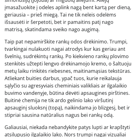
įmasažuokite į odeles aplink nagą bent kartą per dieną,
geriausia – prieš miegą. Tai ne tik neleis odelėms
išsausėti ir šerpetoti, bet ir pamaitins patį nago
matrisą, skatindama sveiko nago augimą.
Taip pat nepamirškite rankų odos drėkinimo. Trumpi,
tvarkingai nulakuoti nagai atrodys kur kas geriau ant
švelnių, sudrėkintų rankų. Po kiekvieno rankų plovimo
stenkitės užtepti lengvo drėkinamojo kremo, o šaltuoju
metų laiku rinkitės riebesnes, maitinamąsias tekstūras.
Atliekant buities darbus, ypač tuos, kurie reikalauja
sąlyčio su agresyviais cheminiais valikliais ar ilgalaikio
buvimo vandenyje, būtina dėvėti apsaugines pirštines.
Buitinė chemija ne tik ardo gelinio lako viršutinį
apsauginį sluoksnį (topą), naikindama jo blizgesį, bet ir
stipriai sausina natūralius nagus bei rankų odą.
Galiausiai, niekada nebandykite patys lupti ar krapštyti
atsilupusio ilgalaikio lako. Nors trumpi nagai vizualiai