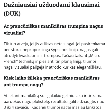
Dažniausiai užduodami klausimai
(DUK)
Ar prancūziškas manikiūras trumpina nagus
vizualiai?
Tik tuo atveju, jei jis atliktas neteisingai. Jei pasirenkama
per stora, neproporcinga šypsenos linija, nagas gali
atrodyti kvadratinis ir trumpas. Tačiau taikant „Micro
French“ techniką ir piešiant itin ploną liniją, trumpi
nagai vizualiai pailgėja ir atrodo kur kas elegantiškiau.
Kiek laiko išlieka prancūziškas manikiūras
ant trumpų nagų?
Atliekant manikiūrą su ilgalaikiu geliniu laku ir tinkamai
paruošus nago plokštelę, rezultatu galite džiaugtis nuo
3 iki 4 savaičių. Kadangi trumpi nagai mažiau lankstosi