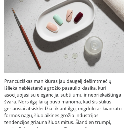
Prancūziškas manikiūras jau daugelį dešimtmečių
išlieka neblėstančia grožio pasaulio klasika, kuri
asocijuojasi su elegancija, subtilumu ir nepriekaištinga
švara. Nors ilgą laiką buvo manoma, kad šis stilius
geriausiai atsiskleidžia tik ant ilgų, migdolo ar kvadrato
formos nagų, šiuolaikinės grožio industrijos
tendencijos griauna šiuos mitus. Šiandien trumpi,