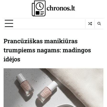
Skip
to
content
Prancūziškas manikiūras
trumpiems nagams: madingos
idėjos