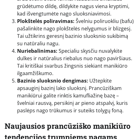
grūdėtumo dildę, dildykite nagus viena kryptimi,
kad išvengtumėte nago sluoksniavimosi.
Plokštelės poliravimas:
Švelniu poliruokliu (bafu)
pašalinkite nago plokštelės nelygumus ir blizgesį.
Tai užtikrins geresnį bazinio sluoksnio sukibimą
su natūraliu nagu.
Nuriebalinimas:
Specialiu skysčiu nuvalykite
dulkes ir natūralius riebalus nuo nago paviršiaus.
Tai kritiškai svarbus žingsnis siekiant manikiūro
ilgaamžiškumo.
Bazinio sluoksnio dengimas:
Užtepkite
apsauginį bazinį lako sluoksnį. Prancūziškam
manikiūrui galite rinktis kamufliažinę bazę –
švelniai rausvą, persikinį ar pieno atspalvį, kuris
paslėps nago trūkumus ir suteiks tolygų foną.
Naujausios prancūziško manikiūro
tendencijos trumpiems nagams