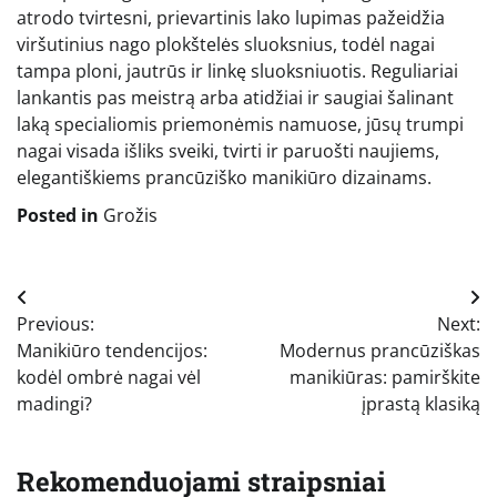
atrodo tvirtesni, prievartinis lako lupimas pažeidžia
viršutinius nago plokštelės sluoksnius, todėl nagai
tampa ploni, jautrūs ir linkę sluoksniuotis. Reguliariai
lankantis pas meistrą arba atidžiai ir saugiai šalinant
laką specialiomis priemonėmis namuose, jūsų trumpi
nagai visada išliks sveiki, tvirti ir paruošti naujiems,
elegantiškiems prancūziško manikiūro dizainams.
Posted in
Grožis
Navigacija
Previous:
Next:
tarp
Manikiūro tendencijos:
Modernus prancūziškas
įrašų
kodėl ombrė nagai vėl
manikiūras: pamirškite
madingi?
įprastą klasiką
Rekomenduojami straipsniai