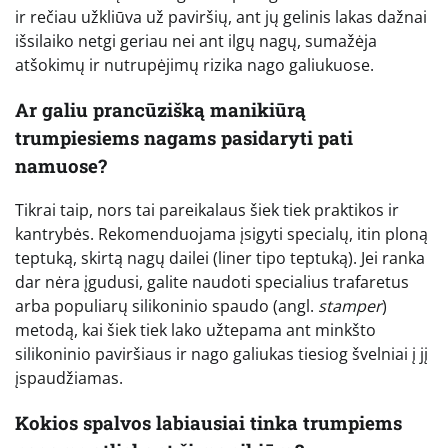
ir rečiau užkliūva už paviršių, ant jų gelinis lakas dažnai
išsilaiko netgi geriau nei ant ilgų nagų, sumažėja
atšokimų ir nutrupėjimų rizika nago galiukuose.
Ar galiu prancūzišką manikiūrą
trumpiesiems nagams pasidaryti pati
namuose?
Tikrai taip, nors tai pareikalaus šiek tiek praktikos ir
kantrybės. Rekomenduojama įsigyti specialų, itin ploną
teptuką, skirtą nagų dailei (liner tipo teptuką). Jei ranka
dar nėra įgudusi, galite naudoti specialius trafaretus
arba populiarų silikoninio spaudo (angl.
stamper
)
metodą, kai šiek tiek lako užtepama ant minkšto
silikoninio paviršiaus ir nago galiukas tiesiog švelniai į jį
įspaudžiamas.
Kokios spalvos labiausiai tinka trumpiems