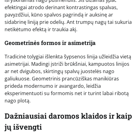
efektingai atrodo derinant kontrastingas spalvas,
pavyzdžiui, kūno spalvos pagrindą ir auksinę ar
sidabrinę liniją prie odelių. Ant trumpų nagų tai sukuria
netikėtumo efektą ir traukia akį.
Geometrinės formos ir asimetrija
Tradicinė tolygiai išlenkta šypsenos linija užleidžia vietą
asimetrijai. Madingi įstriži brūkšniai, kampuotos linijos
ar net dvigubos, skirtingų spalvų juostelės nago
galiukuose. Geometrinis prancūziškas manikiūras
prideda modernumo ir avangardo, leidžia
eksperimentuoti su formomis net ir turint labai ribotą
nago plotą.
Dažniausiai daromos klaidos ir kaip
jų išvengti