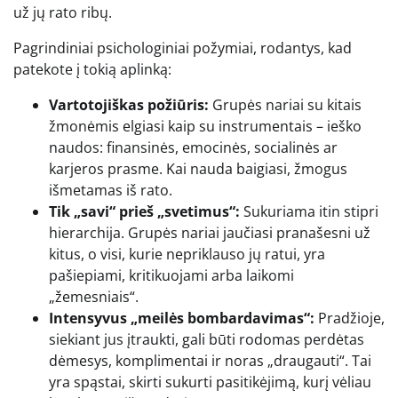
už jų rato ribų.
Pagrindiniai psichologiniai požymiai, rodantys, kad
patekote į tokią aplinką:
Vartotojiškas požiūris:
Grupės nariai su kitais
žmonėmis elgiasi kaip su instrumentais – ieško
naudos: finansinės, emocinės, socialinės ar
karjeros prasme. Kai nauda baigiasi, žmogus
išmetamas iš rato.
Tik „savi“ prieš „svetimus“:
Sukuriama itin stipri
hierarchija. Grupės nariai jaučiasi pranašesni už
kitus, o visi, kurie nepriklauso jų ratui, yra
pašiepiami, kritikuojami arba laikomi
„žemesniais“.
Intensyvus „meilės bombardavimas“:
Pradžioje,
siekiant jus įtraukti, gali būti rodomas perdėtas
dėmesys, komplimentai ir noras „draugauti“. Tai
yra spąstai, skirti sukurti pasitikėjimą, kurį vėliau