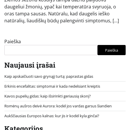
daugeliui žmonių, ypač kai temperatūra svyruoja, o
oras tampa sausas. Natūralu, kad daugelis ieško
natūralių, liaudiškų būdų palengvinti simptomus, […]
Paieška
Paieška
Naujausi įrašai
Kaip apskaičiuoti savo grynąjį turtą: paprastas gidas
Erkinis encefalitas: simptomai ir kada nedelsiant kreiptis
Kavos pupelių gidas: kaip išsirinkti geriausią skonį?
Romėnų aušros deivė Aurora: kodėl jos vardas garsus šiandien
Aukščiausias Europos kalnas: kur jis ir kodėl kyla ginčai?
Kategorijos