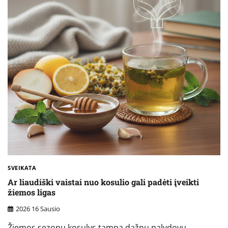
SVEIKATA
Ar liaudiški vaistai nuo kosulio gali padėti įveikti
žiemos ligas
2026 16 Sausio
Žiemos sezonu kosulys tampa dažnu palydovu