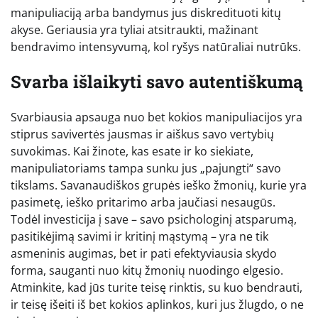
manipuliaciją arba bandymus jus diskredituoti kitų
akyse. Geriausia yra tyliai atsitraukti, mažinant
bendravimo intensyvumą, kol ryšys natūraliai nutrūks.
Svarba išlaikyti savo autentiškumą
Svarbiausia apsauga nuo bet kokios manipuliacijos yra
stiprus savivertės jausmas ir aiškus savo vertybių
suvokimas. Kai žinote, kas esate ir ko siekiate,
manipuliatoriams tampa sunku jus „pajungti“ savo
tikslams. Savanaudiškos grupės ieško žmonių, kurie yra
pasimetę, ieško pritarimo arba jaučiasi nesaugūs.
Todėl investicija į save – savo psichologinį atsparumą,
pasitikėjimą savimi ir kritinį mąstymą – yra ne tik
asmeninis augimas, bet ir pati efektyviausia skydo
forma, sauganti nuo kitų žmonių nuodingo elgesio.
Atminkite, kad jūs turite teisę rinktis, su kuo bendrauti,
ir teisę išeiti iš bet kokios aplinkos, kuri jus žlugdo, o ne