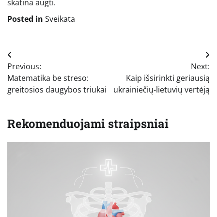
skatina augti.
Posted in
Sveikata
Navigacija
Previous:
Next:
tarp
Matematika be streso:
Kaip išsirinkti geriausią
įrašų
greitosios daugybos triukai
ukrainiečių-lietuvių vertėją
Rekomenduojami straipsniai