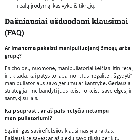
realų įrodymą, kas vyko iš tikrųjų.
Dažniausiai užduodami klausimai
(FAQ)
Ar įmanoma pakeisti manipuliuojantį žmogų arba
grupę?
Psichologų nuomone, manipuliatoriai keičiasi itin retai,
ir tik tada, kai patys to labai nori. Jūs negalite „išgydyti“
manipuliatoriaus savo gerumu ar kantrybe. Geriausia
strategija – ne bandyti juos keisti, o keisti savo elgesį ir
santykį su jais.
Kaip suprasti, ar aš pats netyčia netampu
manipuliatoriumi?
Sąžiningas savirefleksijos klausimas yra raktas.
Paklauskite savęs: ar aš siekiu savo tikslų per kitų