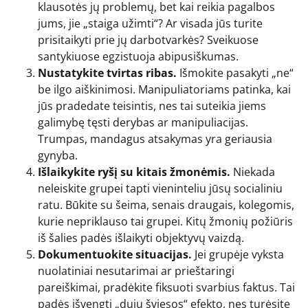
klausotės jų problemų, bet kai reikia pagalbos
jums, jie „staiga užimti“? Ar visada jūs turite
prisitaikyti prie jų darbotvarkės? Sveikuose
santykiuose egzistuoja abipusiškumas.
Nustatykite tvirtas ribas.
Išmokite pasakyti „ne“
be ilgo aiškinimosi. Manipuliatoriams patinka, kai
jūs pradedate teisintis, nes tai suteikia jiems
galimybę tęsti derybas ar manipuliacijas.
Trumpas, mandagus atsakymas yra geriausia
gynyba.
Išlaikykite ryšį su kitais žmonėmis.
Niekada
neleiskite grupei tapti vieninteliu jūsų socialiniu
ratu. Būkite su šeima, senais draugais, kolegomis,
kurie nepriklauso tai grupei. Kitų žmonių požiūris
iš šalies padės išlaikyti objektyvų vaizdą.
Dokumentuokite situacijas.
Jei grupėje vyksta
nuolatiniai nesutarimai ar prieštaringi
pareiškimai, pradėkite fiksuoti svarbius faktus. Tai
padės išvengti „dujų šviesos“ efekto, nes turėsite