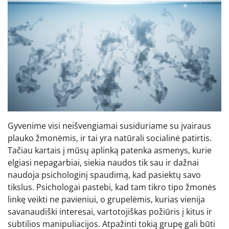
Gyvenime visi neišvengiamai susiduriame su įvairaus
plauko žmonėmis, ir tai yra natūrali socialinė patirtis.
Tačiau kartais į mūsų aplinką patenka asmenys, kurie
elgiasi nepagarbiai, siekia naudos tik sau ir dažnai
naudoja psichologinį spaudimą, kad pasiektų savo
tikslus. Psichologai pastebi, kad tam tikro tipo žmonės
linkę veikti ne pavieniui, o grupelėmis, kurias vienija
savanaudiški interesai, vartotojiškas požiūris į kitus ir
subtilios manipuliacijos. Atpažinti tokią grupę gali būti