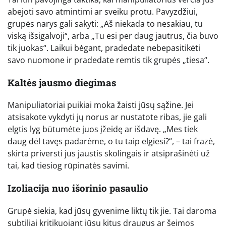
abejoti savo atmintimi ar sveiku protu. Pavyzdžiui,
grupės narys gali sakyti: „Aš niekada to nesakiau, tu
viską išsigalvoji“, arba „Tu esi per daug jautrus, čia buvo
tik juokas“. Laikui bėgant, pradedate nebepasitikėti
savo nuomone ir pradedate remtis tik grupės „tiesa“.
Kaltės jausmo diegimas
Manipuliatoriai puikiai moka žaisti jūsų sąžine. Jei
atsisakote vykdyti jų norus ar nustatote ribas, jie gali
elgtis lyg būtumėte juos įžeidę ar išdavę. „Mes tiek
daug dėl tavęs padarėme, o tu taip elgiesi?“, – tai frazė,
skirta priversti jus jaustis skolingais ir atsiprašinėti už
tai, kad tiesiog rūpinatės savimi.
Izoliacija nuo išorinio pasaulio
Grupė siekia, kad jūsų gyvenime liktų tik jie. Tai daroma
subtiliai kritikuojant jūsų kitus draugus ar šeimos