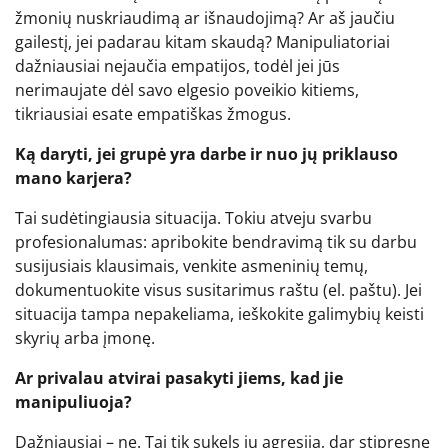
žmonių nuskriaudimą ar išnaudojimą? Ar aš jaučiu
gailestį, jei padarau kitam skaudą? Manipuliatoriai
dažniausiai nejaučia empatijos, todėl jei jūs
nerimaujate dėl savo elgesio poveikio kitiems,
tikriausiai esate empatiškas žmogus.
Ką daryti, jei grupė yra darbe ir nuo jų priklauso
mano karjera?
Tai sudėtingiausia situacija. Tokiu atveju svarbu
profesionalumas: apribokite bendravimą tik su darbu
susijusiais klausimais, venkite asmeninių temų,
dokumentuokite visus susitarimus raštu (el. paštu). Jei
situacija tampa nepakeliama, ieškokite galimybių keisti
skyrių arba įmonę.
Ar privalau atvirai pasakyti jiems, kad jie
manipuliuoja?
Dažniausiai – ne. Tai tik sukels jų agresiją, dar stipresnę