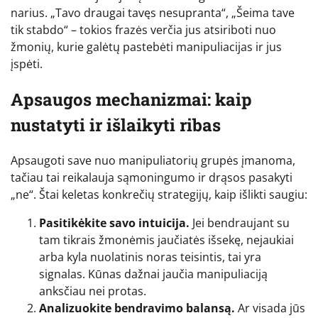
narius. „Tavo draugai tavęs nesupranta“, „Šeima tave
tik stabdo“ – tokios frazės verčia jus atsiriboti nuo
žmonių, kurie galėtų pastebėti manipuliacijas ir jus
įspėti.
Apsaugos mechanizmai: kaip
nustatyti ir išlaikyti ribas
Apsaugoti save nuo manipuliatorių grupės įmanoma,
tačiau tai reikalauja sąmoningumo ir drąsos pasakyti
„ne“. Štai keletas konkrečių strategijų, kaip išlikti saugiu:
Pasitikėkite savo intuicija.
Jei bendraujant su
tam tikrais žmonėmis jaučiatės išsekę, nejaukiai
arba kyla nuolatinis noras teisintis, tai yra
signalas. Kūnas dažnai jaučia manipuliaciją
anksčiau nei protas.
Analizuokite bendravimo balansą.
Ar visada jūs