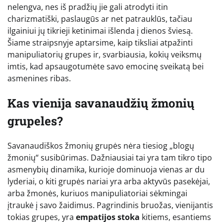
nelengva, nes iš pradžių jie gali atrodyti itin
charizmatiški, paslaugūs ar net patrauklūs, tačiau
ilgainiui jų tikrieji ketinimai išlenda į dienos šviesą.
Šiame straipsnyje aptarsime, kaip tiksliai atpažinti
manipuliatorių grupes ir, svarbiausia, kokių veiksmų
imtis, kad apsaugotumėte savo emocinę sveikatą bei
asmenines ribas.
Kas vienija savanaudžių žmonių
grupeles?
Savanaudiškos žmonių grupės nėra tiesiog „blogų
žmonių“ susibūrimas. Dažniausiai tai yra tam tikro tipo
asmenybių dinamika, kurioje dominuoja vienas ar du
lyderiai, o kiti grupės nariai yra arba aktyvūs pasekėjai,
arba žmonės, kuriuos manipuliatoriai sėkmingai
įtraukė į savo žaidimus. Pagrindinis bruožas, vienijantis
tokias grupes, yra
empatijos stoka
kitiems, esantiems