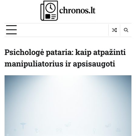
Skip
to
content
Psichologė pataria: kaip atpažinti
manipuliatorius ir apsisaugoti