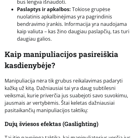
bus lengva išnaudoti.
Paslaptys ir apkalbos:
Tokiose grupėse
nuolatinis apkalbinėjimas yra pagrindinis
bendravimo įrankis. Informacija yra naudojama
kaip valiuta – kas žino daugiau paslapčių, tas turi
daugiau galios.
Kaip manipuliacijos pasireiškia
kasdienybėje?
Manipuliacija nėra tik grubus reikalavimas padaryti
kažką už kitą. Dažniausiai tai yra daug subtilesni
veiksmai, kurie priverčia jus suabejoti savo suvokimu,
jausmais ar vertybėmis. Štai keletas dažniausiai
pasitaikančių manipuliacijos taktikų:
Dujų šviesos efektas (Gaslighting)
Tai itin pavojinga taktika, kai manipuliatorius verčia jus