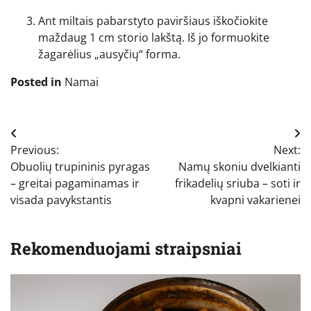
Ant miltais pabarstyto paviršiaus iškočiokite
maždaug 1 cm storio lakštą. Iš jo formuokite
žagarėlius „ausyčių“ forma.
Posted in
Namai
Navigacija
Previous:
Next:
tarp
Obuolių trupininis pyragas
Namų skoniu dvelkianti
įrašų
– greitai pagaminamas ir
frikadelių sriuba – soti ir
visada pavykstantis
kvapni vakarienei
Rekomenduojami straipsniai