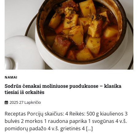
NAMAI
Sodrūs čenakai moliniuose puodukuose – klasika
tiesiai iš orkaitės
2025 27 Lapkričio
Receptas Porcijų skaičius: 4 Reikės: 500 g kiaulienos 3
bulvės 2 morkos 1 raudona paprika 1 svogūnas 4 v.š.
pomidorų padažo 4 v.š. grietinės 4 […]