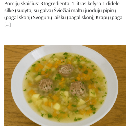
Porcijų skaičius: 3 Ingredientai 1 litras kefyro 1 didelė
silkė (sūdyta, su galva) Šviežiai maltų juodųjų pipirų
(pagal skonį) Svogūnų laiškų (pagal skonį) Krapų (pagal
[…]