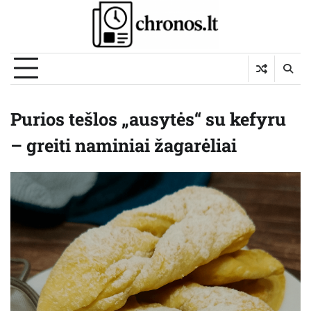
Skip
to
content
Purios tešlos „ausytės“ su kefyru
– greiti naminiai žagarėliai