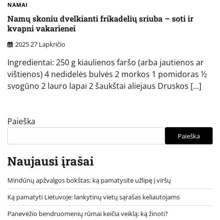
NAMAI
Namų skoniu dvelkianti frikadelių sriuba – soti ir
kvapni vakarienei
2025 27 Lapkričio
Ingredientai: 250 g kiaulienos faršo (arba jautienos ar
vištienos) 4 nedidelės bulvės 2 morkos 1 pomidoras ½
svogūno 2 lauro lapai 2 šaukštai aliejaus Druskos […]
Paieška
Paieška
Naujausi įrašai
Mindūnų apžvalgos bokštas: ką pamatysite užlipę į viršų
Ką pamatyti Lietuvoje: lankytinų vietų sąrašas keliautojams
Panevėžio bendruomenių rūmai keičia veiklą: ką žinoti?