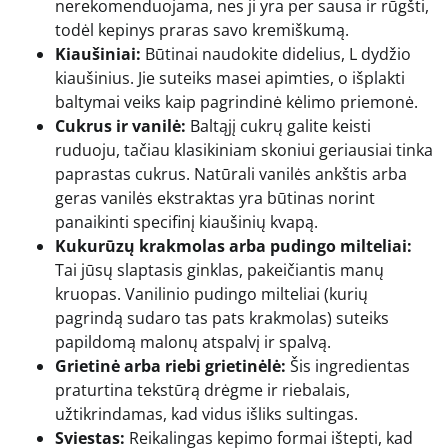
nerekomenduojama, nes ji yra per sausa ir rūgšti,
todėl kepinys praras savo kremiškumą.
Kiaušiniai:
Būtinai naudokite didelius, L dydžio
kiaušinius. Jie suteiks masei apimties, o išplakti
baltymai veiks kaip pagrindinė kėlimo priemonė.
Cukrus ir vanilė:
Baltąjį cukrų galite keisti
ruduoju, tačiau klasikiniam skoniui geriausiai tinka
paprastas cukrus. Natūrali vanilės ankštis arba
geras vanilės ekstraktas yra būtinas norint
panaikinti specifinį kiaušinių kvapą.
Kukurūzų krakmolas arba pudingo milteliai:
Tai jūsų slaptasis ginklas, pakeičiantis manų
kruopas. Vanilinio pudingo milteliai (kurių
pagrindą sudaro tas pats krakmolas) suteiks
papildomą malonų atspalvį ir spalvą.
Grietinė arba riebi grietinėlė:
Šis ingredientas
praturtina tekstūrą drėgme ir riebalais,
užtikrindamas, kad vidus išliks sultingas.
Sviestas:
Reikalingas kepimo formai ištepti, kad