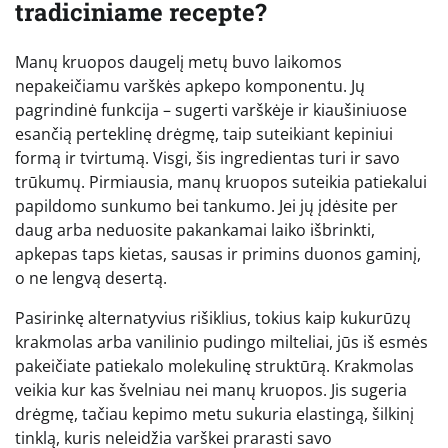
tradiciniame recepte?
Manų kruopos daugelį metų buvo laikomos
nepakeičiamu varškės apkepo komponentu. Jų
pagrindinė funkcija – sugerti varškėje ir kiaušiniuose
esančią perteklinę drėgmę, taip suteikiant kepiniui
formą ir tvirtumą. Visgi, šis ingredientas turi ir savo
trūkumų. Pirmiausia, manų kruopos suteikia patiekalui
papildomo sunkumo bei tankumo. Jei jų įdėsite per
daug arba neduosite pakankamai laiko išbrinkti,
apkepas taps kietas, sausas ir primins duonos gaminį,
o ne lengvą desertą.
Pasirinkę alternatyvius rišiklius, tokius kaip kukurūzų
krakmolas arba vanilinio pudingo milteliai, jūs iš esmės
pakeičiate patiekalo molekulinę struktūrą. Krakmolas
veikia kur kas švelniau nei manų kruopos. Jis sugeria
drėgmę, tačiau kepimo metu sukuria elastingą, šilkinį
tinklą, kuris neleidžia varškei prarasti savo