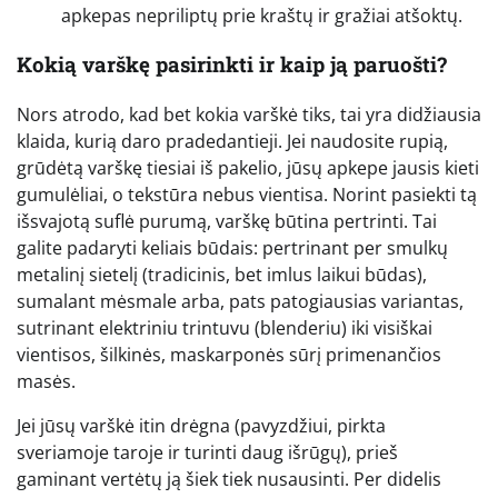
apkepas nepriliptų prie kraštų ir gražiai atšoktų.
Kokią varškę pasirinkti ir kaip ją paruošti?
Nors atrodo, kad bet kokia varškė tiks, tai yra didžiausia
klaida, kurią daro pradedantieji. Jei naudosite rupią,
grūdėtą varškę tiesiai iš pakelio, jūsų apkepe jausis kieti
gumulėliai, o tekstūra nebus vientisa. Norint pasiekti tą
išsvajotą suflė purumą, varškę būtina pertrinti. Tai
galite padaryti keliais būdais: pertrinant per smulkų
metalinį sietelį (tradicinis, bet imlus laikui būdas),
sumalant mėsmale arba, pats patogiausias variantas,
sutrinant elektriniu trintuvu (blenderiu) iki visiškai
vientisos, šilkinės, maskarponės sūrį primenančios
masės.
Jei jūsų varškė itin drėgna (pavyzdžiui, pirkta
sveriamoje taroje ir turinti daug išrūgų), prieš
gaminant vertėtų ją šiek tiek nusausinti. Per didelis