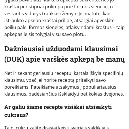
kraštai per stipriai prilimpa prie formos sienelių, o
vėstantis vidurys traukiasi žemyn. Jei matote, kad
ištraukto apkepo kraštai prilipę, atsargiai apveskite
peiliu palei formos sieneles, atlaisvindami kraštus – taip
apkepas leisis tolygiai visu savo plotu.
Dažniausiai užduodami klausimai
(DUK) apie varškės apkepą be manų
Net ir sekant geriausiu receptu, kartais iškyla specifinių
klausimų, ypač jei norite receptą pritaikyti savo
poreikiams. Pateikiame atsakymus į populiariausius
klausimus, padėsiančius išsklaidyti bet kokias dvejones.
Ar galiu šiame recepte visiškai atsisakyti
cukraus?
Taip, cukrų galite drąsiai keisti įvairiais saldikliais.