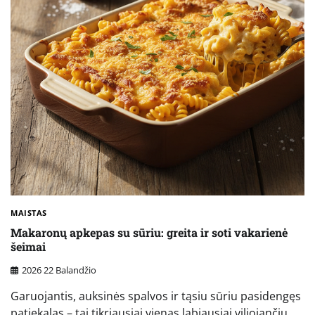
MAISTAS
Makaronų apkepas su sūriu: greita ir soti vakarienė
šeimai
2026 22 Balandžio
Garuojantis, auksinės spalvos ir tąsiu sūriu pasidengęs
patiekalas – tai tikriausiai vienas labiausiai viliojančių