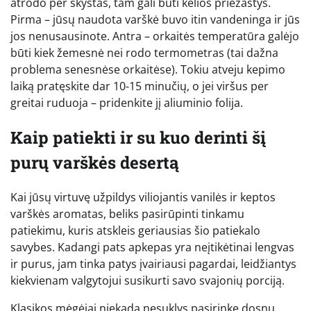
atrodo per skystas, tam gali būti kelios priežastys.
Pirma – jūsų naudota varškė buvo itin vandeninga ir jūs
jos nenusausinote. Antra – orkaitės temperatūra galėjo
būti kiek žemesnė nei rodo termometras (tai dažna
problema senesnėse orkaitėse). Tokiu atveju kepimo
laiką pratęskite dar 10-15 minučių, o jei viršus per
greitai ruduoja – pridenkite jį aliuminio folija.
Kaip patiekti ir su kuo derinti šį
purų varškės desertą
Kai jūsų virtuvę užpildys viliojantis vanilės ir keptos
varškės aromatas, beliks pasirūpinti tinkamu
patiekimu, kuris atskleis geriausias šio patiekalo
savybes. Kadangi pats apkepas yra neįtikėtinai lengvas
ir purus, jam tinka patys įvairiausi pagardai, leidžiantys
kiekvienam valgytojui susikurti savo svajonių porciją.
Klasikos mėgėjai niekada nesuklys pasirinkę dosnų