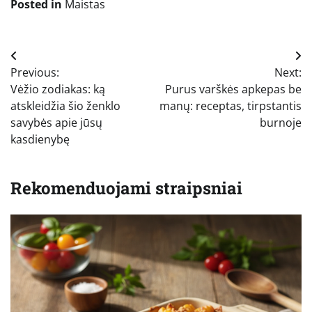
Posted in
Maistas
Navigacija
Previous:
Next:
tarp
Vėžio zodiakas: ką
Purus varškės apkepas be
įrašų
atskleidžia šio ženklo
manų: receptas, tirpstantis
savybės apie jūsų
burnoje
kasdienybę
Rekomenduojami straipsniai