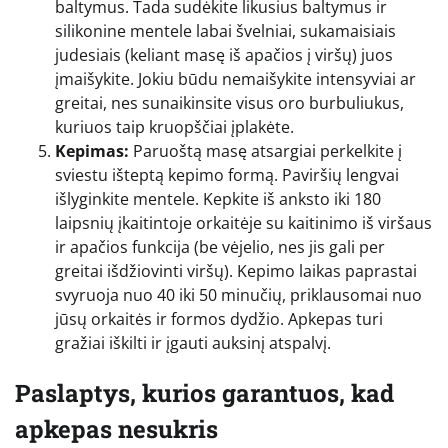
baltymus. Tada sudėkite likusius baltymus ir
silikonine mentele labai švelniai, sukamaisiais
judesiais (keliant masę iš apačios į viršų) juos
įmaišykite. Jokiu būdu nemaišykite intensyviai ar
greitai, nes sunaikinsite visus oro burbuliukus,
kuriuos taip kruopščiai įplakėte.
Kepimas:
Paruoštą masę atsargiai perkelkite į
sviestu išteptą kepimo formą. Paviršių lengvai
išlyginkite mentele. Kepkite iš anksto iki 180
laipsnių įkaitintoje orkaitėje su kaitinimo iš viršaus
ir apačios funkcija (be vėjelio, nes jis gali per
greitai išdžiovinti viršų). Kepimo laikas paprastai
svyruoja nuo 40 iki 50 minučių, priklausomai nuo
jūsų orkaitės ir formos dydžio. Apkepas turi
gražiai iškilti ir įgauti auksinį atspalvį.
Paslaptys, kurios garantuos, kad
apkepas nesukris