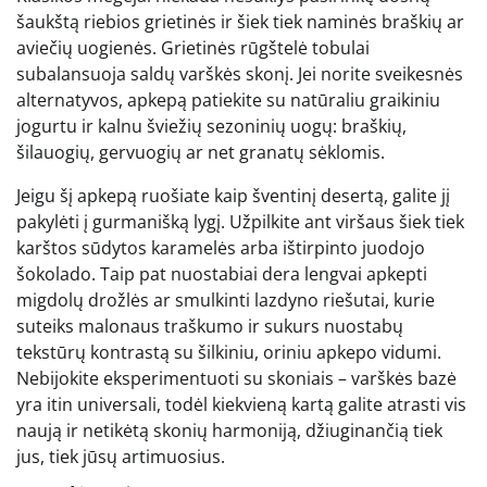
šaukštą riebios grietinės ir šiek tiek naminės braškių ar
aviečių uogienės. Grietinės rūgštelė tobulai
subalansuoja saldų varškės skonį. Jei norite sveikesnės
alternatyvos, apkepą patiekite su natūraliu graikiniu
jogurtu ir kalnu šviežių sezoninių uogų: braškių,
šilauogių, gervuogių ar net granatų sėklomis.
Jeigu šį apkepą ruošiate kaip šventinį desertą, galite jį
pakylėti į gurmanišką lygį. Užpilkite ant viršaus šiek tiek
karštos sūdytos karamelės arba ištirpinto juodojo
šokolado. Taip pat nuostabiai dera lengvai apkepti
migdolų drožlės ar smulkinti lazdyno riešutai, kurie
suteiks malonaus traškumo ir sukurs nuostabų
tekstūrų kontrastą su šilkiniu, oriniu apkepo vidumi.
Nebijokite eksperimentuoti su skoniais – varškės bazė
yra itin universali, todėl kiekvieną kartą galite atrasti vis
naują ir netikėtą skonių harmoniją, džiuginančią tiek
jus, tiek jūsų artimuosius.