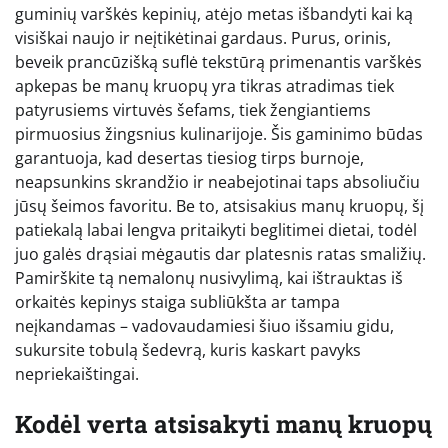
guminių varškės kepinių, atėjo metas išbandyti kai ką
visiškai naujo ir neįtikėtinai gardaus. Purus, orinis,
beveik prancūzišką suflė tekstūrą primenantis varškės
apkepas be manų kruopų yra tikras atradimas tiek
patyrusiems virtuvės šefams, tiek žengiantiems
pirmuosius žingsnius kulinarijoje. Šis gaminimo būdas
garantuoja, kad desertas tiesiog tirps burnoje,
neapsunkins skrandžio ir neabejotinai taps absoliučiu
jūsų šeimos favoritu. Be to, atsisakius manų kruopų, šį
patiekalą labai lengva pritaikyti beglitimei dietai, todėl
juo galės drąsiai mėgautis dar platesnis ratas smaližių.
Pamirškite tą nemalonų nusivylimą, kai ištrauktas iš
orkaitės kepinys staiga subliūkšta ar tampa
neįkandamas – vadovaudamiesi šiuo išsamiu gidu,
sukursite tobulą šedevrą, kuris kaskart pavyks
nepriekaištingai.
Kodėl verta atsisakyti manų kruopų