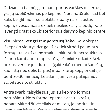
Didžiausia baimė, gaminant purius varškės desertus,
yra jų subliūkškimas po kepimo. Nors natūralu, kad bet
koks be glitimo ir su išplaktais baltymais ruoštas
kepinys vėsdamas šiek tiek nusileidžia, yra būdų, kaip
išvengti drastiško „kraterio“ susidarymo kepinio centre.
Visų pirma,
vengti temperatūrų šoko
. Kai apkepas
iškepa (jo vidurys dar gali šiek tiek virpėti pajudinus
formą – tai visiškai normalu), jokiu būdu netraukite jo
iškart į kambario temperatūrą. Išjunkite orkaitę, šiek
tiek praverkite jos dureles (galite įkišti medinį šaukštą,
kad liktų nedidelis tarpas) ir palikite apkepą orkaitėje
bent 20-30 minučių. Leisdami jam vėsti palaipsniui,
stabilizuosite struktūrą.
Antra svarbi taisyklė susijusi su kepimo formos
paruošimu. Nors formą tepame sviestu, kraštų
nebarstykite džiūvėsėliais ar miltais, jei norite itin
lygaus paviršiaus. Kartais apkepas sukrenta, nes jo