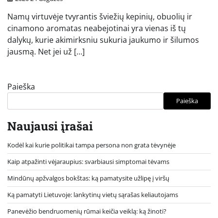
Namų virtuvėje tvyrantis šviežių kepinių, obuolių ir
cinamono aromatas neabejotinai yra vienas iš tų
dalykų, kurie akimirksniu sukuria jaukumo ir šilumos
jausmą. Net jei už […]
Paieška
Paieška
Naujausi įrašai
Kodėl kai kurie politikai tampa persona non grata tėvynėje
Kaip atpažinti vėjaraupius: svarbiausi simptomai tėvams
Mindūnų apžvalgos bokštas: ką pamatysite užlipę į viršų
Ką pamatyti Lietuvoje: lankytinų vietų sąrašas keliautojams
Panevėžio bendruomenių rūmai keičia veiklą: ką žinoti?