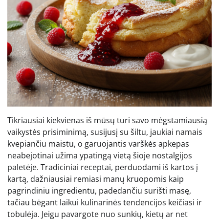
Tikriausiai kiekvienas iš mūsų turi savo mėgstamiausią
vaikystės prisiminimą, susijusį su šiltu, jaukiai namais
kvepiančiu maistu, o garuojantis varškės apkepas
neabejotinai užima ypatingą vietą šioje nostalgijos
paletėje. Tradiciniai receptai, perduodami iš kartos į
kartą, dažniausiai remiasi manų kruopomis kaip
pagrindiniu ingredientu, padedančiu surišti masę,
tačiau bėgant laikui kulinarinės tendencijos keičiasi ir
tobulėja. Jeigu pavargote nuo sunkių, kietų ar net