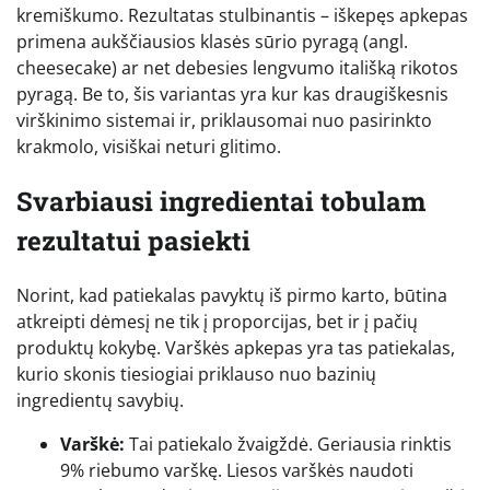
kremiškumo. Rezultatas stulbinantis – iškepęs apkepas
primena aukščiausios klasės sūrio pyragą (angl.
cheesecake) ar net debesies lengvumo itališką rikotos
pyragą. Be to, šis variantas yra kur kas draugiškesnis
virškinimo sistemai ir, priklausomai nuo pasirinkto
krakmolo, visiškai neturi glitimo.
Svarbiausi ingredientai tobulam
rezultatui pasiekti
Norint, kad patiekalas pavyktų iš pirmo karto, būtina
atkreipti dėmesį ne tik į proporcijas, bet ir į pačių
produktų kokybę. Varškės apkepas yra tas patiekalas,
kurio skonis tiesiogiai priklauso nuo bazinių
ingredientų savybių.
Varškė:
Tai patiekalo žvaigždė. Geriausia rinktis
9% riebumo varškę. Liesos varškės naudoti