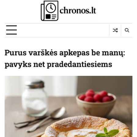
Skip
to
content
Purus varškės apkepas be manų:
pavyks net pradedantiesiems