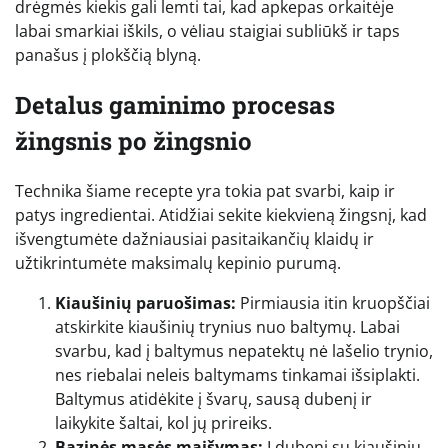
drėgmės kiekis gali lemti tai, kad apkepas orkaitėje
labai smarkiai iškils, o vėliau staigiai subliūkš ir taps
panašus į plokščią blyną.
Detalus gaminimo procesas
žingsnis po žingsnio
Technika šiame recepte yra tokia pat svarbi, kaip ir
patys ingredientai. Atidžiai sekite kiekvieną žingsnį, kad
išvengtumėte dažniausiai pasitaikančių klaidų ir
užtikrintumėte maksimalų kepinio purumą.
Kiaušinių paruošimas:
Pirmiausia itin kruopščiai
atskirkite kiaušinių trynius nuo baltymų. Labai
svarbu, kad į baltymus nepatektų nė lašelio trynio,
nes riebalai neleis baltymams tinkamai išsiplakti.
Baltymus atidėkite į švarų, sausą dubenį ir
laikykite šaltai, kol jų prireiks.
Bazinės masės maišymas:
Į dubenį su kiaušinių