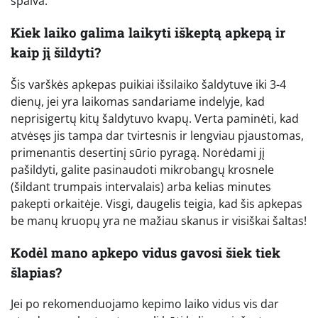
spalva.
Kiek laiko galima laikyti iškeptą apkepą ir
kaip jį šildyti?
Šis varškės apkepas puikiai išsilaiko šaldytuve iki 3-4
dienų, jei yra laikomas sandariame indelyje, kad
neprisigertų kitų šaldytuvo kvapų. Verta paminėti, kad
atvėsęs jis tampa dar tvirtesnis ir lengviau pjaustomas,
primenantis desertinį sūrio pyragą. Norėdami jį
pašildyti, galite pasinaudoti mikrobangų krosnele
(šildant trumpais intervalais) arba kelias minutes
pakepti orkaitėje. Visgi, daugelis teigia, kad šis apkepas
be manų kruopų yra ne mažiau skanus ir visiškai šaltas!
Kodėl mano apkepo vidus gavosi šiek tiek
šlapias?
Jei po rekomenduojamo kepimo laiko vidus vis dar