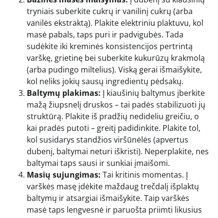
tryniais suberkite cukrų ir vanilinį cukrų (arba
vanilės ekstraktą). Plakite elektriniu plaktuvu, kol
masė pabals, taps puri ir padvigubės. Tada
sudėkite iki kreminės konsistencijos pertrintą
varškę, grietinę bei suberkite kukurūzų krakmolą
(arba pudingo miltelius). Viską gerai išmaišykite,
kol neliks jokių sausų ingredientų pėdsakų.
Baltymų plakimas:
Į kiaušinių baltymus įberkite
mažą žiupsnelį druskos – tai padės stabilizuoti jų
struktūrą. Plakite iš pradžių nedideliu greičiu, o
kai pradės putoti – greitį padidinkite. Plakite tol,
kol susidarys standžios viršūnėlės (apvertus
dubenį, baltymai neturi iškristi). Neperplakite, nes
baltymai taps sausi ir sunkiai įmaišomi.
Masių sujungimas:
Tai kritinis momentas. Į
varškės masę įdėkite maždaug trečdalį išplaktų
baltymų ir atsargiai išmaišykite. Taip varškės
masė taps lengvesnė ir paruošta priimti likusius