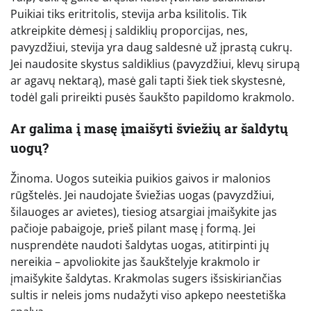
Puikiai tiks eritritolis, stevija arba ksilitolis. Tik
atkreipkite dėmesį į saldiklių proporcijas, nes,
pavyzdžiui, stevija yra daug saldesnė už įprastą cukrų.
Jei naudosite skystus saldiklius (pavyzdžiui, klevų sirupą
ar agavų nektarą), masė gali tapti šiek tiek skystesnė,
todėl gali prireikti pusės šaukšto papildomo krakmolo.
Ar galima į masę įmaišyti šviežių ar šaldytų
uogų?
Žinoma. Uogos suteikia puikios gaivos ir malonios
rūgštelės. Jei naudojate šviežias uogas (pavyzdžiui,
šilauoges ar avietes), tiesiog atsargiai įmaišykite jas
pačioje pabaigoje, prieš pilant masę į formą. Jei
nusprendėte naudoti šaldytas uogas, atitirpinti jų
nereikia – apvoliokite jas šaukštelyje krakmolo ir
įmaišykite šaldytas. Krakmolas sugers išsiskiriančias
sultis ir neleis joms nudažyti viso apkepo neestetiška