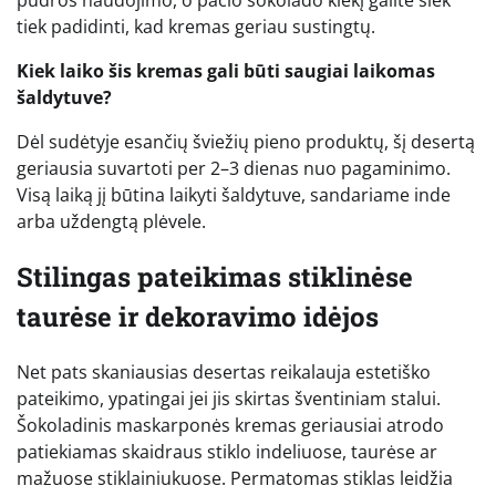
tiek padidinti, kad kremas geriau sustingtų.
Kiek laiko šis kremas gali būti saugiai laikomas
šaldytuve?
Dėl sudėtyje esančių šviežių pieno produktų, šį desertą
geriausia suvartoti per 2–3 dienas nuo pagaminimo.
Visą laiką jį būtina laikyti šaldytuve, sandariame inde
arba uždengtą plėvele.
Stilingas pateikimas stiklinėse
taurėse ir dekoravimo idėjos
Net pats skaniausias desertas reikalauja estetiško
pateikimo, ypatingai jei jis skirtas šventiniam stalui.
Šokoladinis maskarponės kremas geriausiai atrodo
patiekiamas skaidraus stiklo indeliuose, taurėse ar
mažuose stiklainiukuose. Permatomas stiklas leidžia