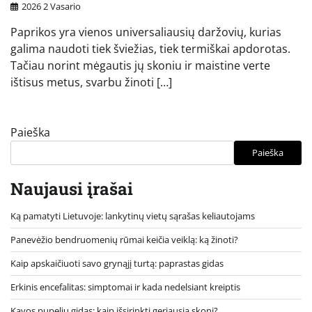
2026 2 Vasario
Paprikos yra vienos universaliausių daržovių, kurias
galima naudoti tiek šviežias, tiek termiškai apdorotas.
Tačiau norint mėgautis jų skoniu ir maistine verte
ištisus metus, svarbu žinoti […]
Paieška
Paieška
Naujausi įrašai
Ką pamatyti Lietuvoje: lankytinų vietų sąrašas keliautojams
Panevėžio bendruomenių rūmai keičia veiklą: ką žinoti?
Kaip apskaičiuoti savo grynąjį turtą: paprastas gidas
Erkinis encefalitas: simptomai ir kada nedelsiant kreiptis
Kavos pupelių gidas: kaip išsirinkti geriausią skonį?