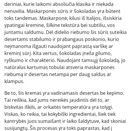
deriniai, kurie laikomi absoliučia klasika ir niekada
nenuvilia. Maskarponės sūris ir šokoladas yra būtent
toks tandemas. Maskarponė, kilusi iš Italijos, išsiskiria
ypatingai kremine, šilkine tekstūra bei subtiliu, vos
juntamu saldumu. Dėl didelio riebumo šis sūris suteikia
desertams stabilumo ir prabangaus poskonio, kurio
neįmanoma išgauti naudojant paprastą varškę ar
kreminį sūrį. Kita vertus, šokoladas įneša gilumo,
ryškumo ir charakterio. Naudojant tamsųjį šokoladą, jo
natūralus kartumas tobulai atsveria maskarponės
riebumą ir desertas netampa per daug saldus ar
klampus.
Be to, šis kremas yra vadinamasis desertas be kepimo.
Tai reiškia, kad jums nereikės jaudintis dėl to, ar
biskvitas iškils, ar orkaitės temperatūra yra tolygi.
Viskas, ko reikia, tai kokybiški ingredientai, šiek tiek
kantrybės juos sumaišant ir laiko šaldytuve, kad skoniai
susijungtų. Šis procesas yra toks paprastas, kad į