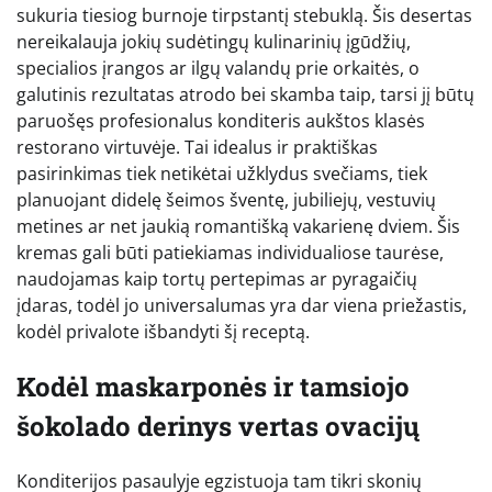
sukuria tiesiog burnoje tirpstantį stebuklą. Šis desertas
nereikalauja jokių sudėtingų kulinarinių įgūdžių,
specialios įrangos ar ilgų valandų prie orkaitės, o
galutinis rezultatas atrodo bei skamba taip, tarsi jį būtų
paruošęs profesionalus konditeris aukštos klasės
restorano virtuvėje. Tai idealus ir praktiškas
pasirinkimas tiek netikėtai užklydus svečiams, tiek
planuojant didelę šeimos šventę, jubiliejų, vestuvių
metines ar net jaukią romantišką vakarienę dviem. Šis
kremas gali būti patiekiamas individualiose taurėse,
naudojamas kaip tortų pertepimas ar pyragaičių
įdaras, todėl jo universalumas yra dar viena priežastis,
kodėl privalote išbandyti šį receptą.
Kodėl maskarponės ir tamsiojo
šokolado derinys vertas ovacijų
Konditerijos pasaulyje egzistuoja tam tikri skonių