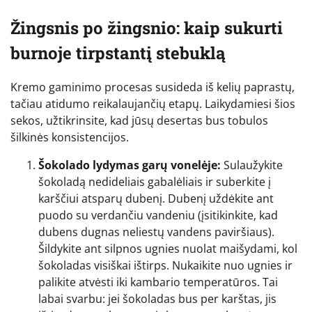
Žingsnis po žingsnio: kaip sukurti
burnoje tirpstantį stebuklą
Kremo gaminimo procesas susideda iš kelių paprastų,
tačiau atidumo reikalaujančių etapų. Laikydamiesi šios
sekos, užtikrinsite, kad jūsų desertas bus tobulos
šilkinės konsistencijos.
Šokolado lydymas garų vonelėje:
Sulaužykite
šokoladą nedideliais gabalėliais ir suberkite į
karščiui atsparų dubenį. Dubenį uždėkite ant
puodo su verdančiu vandeniu (įsitikinkite, kad
dubens dugnas neliestų vandens paviršiaus).
Šildykite ant silpnos ugnies nuolat maišydami, kol
šokoladas visiškai ištirps. Nukaikite nuo ugnies ir
palikite atvėsti iki kambario temperatūros. Tai
labai svarbu: jei šokoladas bus per karštas, jis