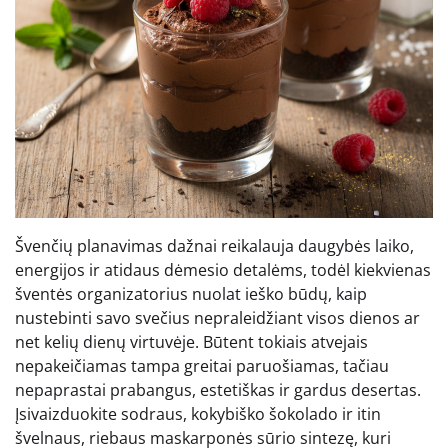
Švenčių planavimas dažnai reikalauja daugybės laiko,
energijos ir atidaus dėmesio detalėms, todėl kiekvienas
šventės organizatorius nuolat ieško būdų, kaip
nustebinti savo svečius nepraleidžiant visos dienos ar
net kelių dienų virtuvėje. Būtent tokiais atvejais
nepakeičiamas tampa greitai paruošiamas, tačiau
nepaprastai prabangus, estetiškas ir gardus desertas.
Įsivaizduokite sodraus, kokybiško šokolado ir itin
švelnaus, riebaus maskarponės sūrio sintezę, kuri