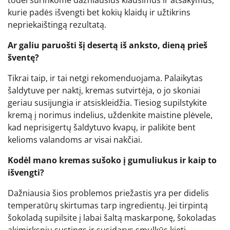
kurie padės išvengti bet kokių klaidų ir užtikrins
nepriekaištingą rezultatą.
Ar galiu paruošti šį desertą iš anksto, dieną prieš
šventę?
Tikrai taip, ir tai netgi rekomenduojama. Palaikytas
šaldytuve per naktį, kremas sutvirtėja, o jo skoniai
geriau susijungia ir atsiskleidžia. Tiesiog supilstykite
kremą į norimus indelius, uždenkite maistine plėvele,
kad neprisigertų šaldytuvo kvapų, ir palikite bent
kelioms valandoms ar visai nakčiai.
Kodėl mano kremas sušoko į gumuliukus ir kaip to
išvengti?
Dažniausia šios problemos priežastis yra per didelis
temperatūrų skirtumas tarp ingredientų. Jei tirpintą
šokoladą supilsite į labai šaltą maskarponę, šokoladas
akimirksniu sustings ir susidarys smulkūs kieti