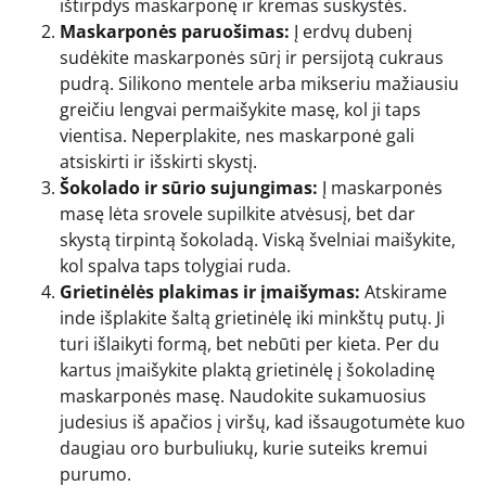
ištirpdys maskarponę ir kremas suskystės.
Maskarponės paruošimas:
Į erdvų dubenį
sudėkite maskarponės sūrį ir persijotą cukraus
pudrą. Silikono mentele arba mikseriu mažiausiu
greičiu lengvai permaišykite masę, kol ji taps
vientisa. Neperplakite, nes maskarponė gali
atsiskirti ir išskirti skystį.
Šokolado ir sūrio sujungimas:
Į maskarponės
masę lėta srovele supilkite atvėsusį, bet dar
skystą tirpintą šokoladą. Viską švelniai maišykite,
kol spalva taps tolygiai ruda.
Grietinėlės plakimas ir įmaišymas:
Atskirame
inde išplakite šaltą grietinėlę iki minkštų putų. Ji
turi išlaikyti formą, bet nebūti per kieta. Per du
kartus įmaišykite plaktą grietinėlę į šokoladinę
maskarponės masę. Naudokite sukamuosius
judesius iš apačios į viršų, kad išsaugotumėte kuo
daugiau oro burbuliukų, kurie suteiks kremui
purumo.