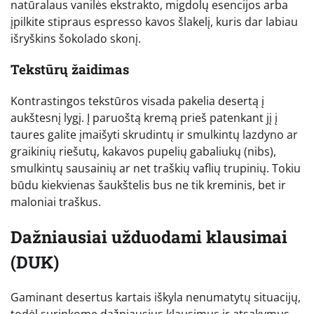
natūralaus vanilės ekstrakto, migdolų esencijos arba
įpilkite stipraus espresso kavos šlakelį, kuris dar labiau
išryškins šokolado skonį.
Tekstūrų žaidimas
Kontrastingos tekstūros visada pakelia desertą į
aukštesnį lygį. Į paruoštą kremą prieš patenkant jį į
taures galite įmaišyti skrudintų ir smulkintų lazdyno ar
graikinių riešutų, kakavos pupelių gabaliukų (nibs),
smulkintų sausainių ar net traškių vaflių trupinių. Tokiu
būdu kiekvienas šaukštelis bus ne tik kreminis, bet ir
maloniai traškus.
Dažniausiai užduodami klausimai
(DUK)
Gaminant desertus kartais iškyla nenumatytų situacijų,
todėl surinkome dažniausius klausimus ir atsakymus,