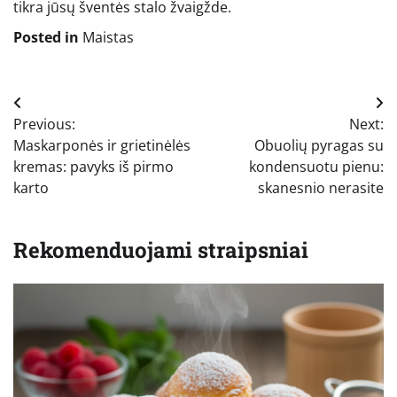
tikra jūsų šventės stalo žvaigžde.
Posted in
Maistas
Navigacija
Previous:
Next:
tarp
Maskarponės ir grietinėlės
Obuolių pyragas su
įrašų
kremas: pavyks iš pirmo
kondensuotu pienu:
karto
skanesnio nerasite
Rekomenduojami straipsniai