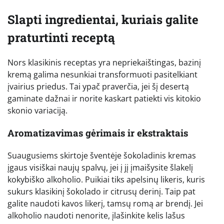
Slapti ingredientai, kuriais galite
praturtinti receptą
Nors klasikinis receptas yra nepriekaištingas, bazinį
kremą galima nesunkiai transformuoti pasitelkiant
įvairius priedus. Tai ypač praverčia, jei šį desertą
gaminate dažnai ir norite kaskart patiekti vis kitokio
skonio variaciją.
Aromatizavimas gėrimais ir ekstraktais
Suaugusiems skirtoje šventėje šokoladinis kremas
įgaus visiškai naujų spalvų, jei į jį įmaišysite šlakelį
kokybiško alkoholio. Puikiai tiks apelsinų likeris, kuris
sukurs klasikinį šokolado ir citrusų derinį. Taip pat
galite naudoti kavos likerį, tamsų romą ar brendį. Jei
alkoholio naudoti nenorite, įlašinkite kelis lašus