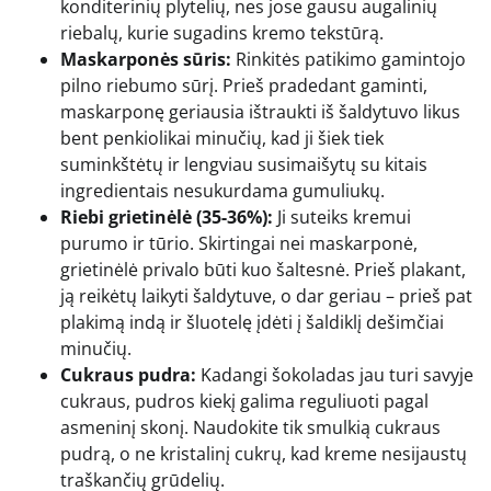
konditerinių plytelių, nes jose gausu augalinių
riebalų, kurie sugadins kremo tekstūrą.
Maskarponės sūris:
Rinkitės patikimo gamintojo
pilno riebumo sūrį. Prieš pradedant gaminti,
maskarponę geriausia ištraukti iš šaldytuvo likus
bent penkiolikai minučių, kad ji šiek tiek
suminkštėtų ir lengviau susimaišytų su kitais
ingredientais nesukurdama gumuliukų.
Riebi grietinėlė (35-36%):
Ji suteiks kremui
purumo ir tūrio. Skirtingai nei maskarponė,
grietinėlė privalo būti kuo šaltesnė. Prieš plakant,
ją reikėtų laikyti šaldytuve, o dar geriau – prieš pat
plakimą indą ir šluotelę įdėti į šaldiklį dešimčiai
minučių.
Cukraus pudra:
Kadangi šokoladas jau turi savyje
cukraus, pudros kiekį galima reguliuoti pagal
asmeninį skonį. Naudokite tik smulkią cukraus
pudrą, o ne kristalinį cukrų, kad kreme nesijaustų
traškančių grūdelių.