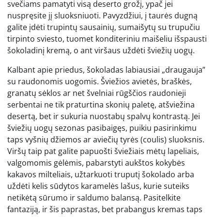
svečiams pamatyti visą deserto grožį, ypač jei
nuspręsite jį sluoksniuoti. Pavyzdžiui, į taurės dugną
galite įdėti trupintų sausainių, sumaišytų su trupučiu
tirpinto sviesto, tuomet konditeriniu maišeliu išspausti
šokoladinį kremą, o ant viršaus uždėti šviežių uogų.
Kalbant apie priedus, šokoladas labiausiai „draugauja”
su raudonomis uogomis. Šviežios avietės, braškės,
granatų sėklos ar net švelniai rūgščios raudonieji
serbentai ne tik praturtina skonių paletę, atšviežina
desertą, bet ir sukuria nuostabų spalvų kontrastą. Jei
šviežių uogų sezonas pasibaigęs, puikiu pasirinkimu
taps vyšnių džiemos ar aviečių tyrės (coulis) sluoksnis.
Viršų taip pat galite papuošti šviežiais mėtų lapeliais,
valgomomis gėlėmis, pabarstyti aukštos kokybės
kakavos milteliais, užtarkuoti truputį šokolado arba
uždėti kelis sūdytos karamelės lašus, kurie suteiks
netikėtą sūrumo ir saldumo balansą. Pasitelkite
fantaziją, ir šis paprastas, bet prabangus kremas taps