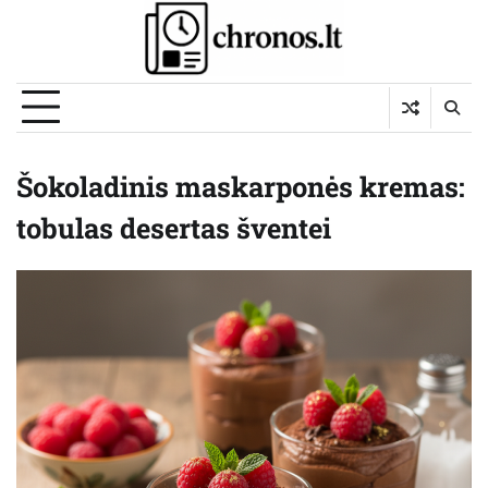
Skip
to
content
Šokoladinis maskarponės kremas:
tobulas desertas šventei