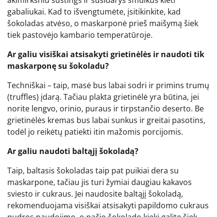
gabaliukai. Kad to išvengtumėte, įsitikinkite, kad
šokoladas atvėso, o maskarponė prieš maišymą šiek
tiek pastovėjo kambario temperatūroje.
Ar galiu visiškai atsisakyti grietinėlės ir naudoti tik
maskarponę su šokoladu?
Techniškai – taip, masė bus labai sodri ir primins trumų
(truffles) įdarą. Tačiau plakta grietinėlė yra būtina, jei
norite lengvo, orinio, puraus ir tirpstančio deserto. Be
grietinėlės kremas bus labai sunkus ir greitai pasotins,
todėl jo reikėtų patiekti itin mažomis porcijomis.
Ar galiu naudoti baltąjį šokoladą?
Taip, baltasis šokoladas taip pat puikiai dera su
maskarpone, tačiau jis turi žymiai daugiau kakavos
sviesto ir cukraus. Jei naudosite baltąjį šokoladą,
rekomenduojama visiškai atsisakyti papildomo cukraus
pudros naudojimo, o pačio šokolado kiekį galite šiek