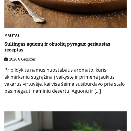
MAISTAS
Sultingas aguonų ir obuolių pyragas: geriausias
receptas
2026 8 Gegužės
Pripildykite namus nuostabaus aromato, kuris
akimirksniu sugrąžina į vaikystę ir primena jaukius
vakarus virtuvėje, kai visa šeima susiburdavo prie stalo
pasimėgauti naminiu desertu. Aguonų ir […]