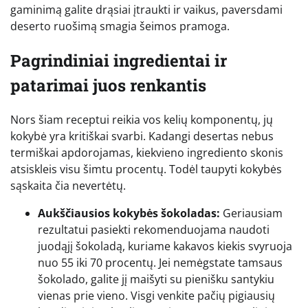
gaminimą galite drąsiai įtraukti ir vaikus, paversdami
deserto ruošimą smagia šeimos pramoga.
Pagrindiniai ingredientai ir
patarimai juos renkantis
Nors šiam receptui reikia vos kelių komponentų, jų
kokybė yra kritiškai svarbi. Kadangi desertas nebus
termiškai apdorojamas, kiekvieno ingrediento skonis
atsiskleis visu šimtu procentų. Todėl taupyti kokybės
sąskaita čia nevertėtų.
Aukščiausios kokybės šokoladas:
Geriausiam
rezultatui pasiekti rekomenduojama naudoti
juodąjį šokoladą, kuriame kakavos kiekis svyruoja
nuo 55 iki 70 procentų. Jei nemėgstate tamsaus
šokolado, galite jį maišyti su pienišku santykiu
vienas prie vieno. Visgi venkite pačių pigiausių