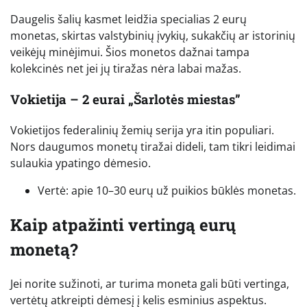
Daugelis šalių kasmet leidžia specialias 2 eurų
monetas, skirtas valstybinių įvykių, sukakčių ar istorinių
veikėjų minėjimui. Šios monetos dažnai tampa
kolekcinės net jei jų tiražas nėra labai mažas.
Vokietija – 2 eurai „Šarlotės miestas”
Vokietijos federalinių žemių serija yra itin populiari.
Nors daugumos monetų tiražai dideli, tam tikri leidimai
sulaukia ypatingo dėmesio.
Vertė: apie 10–30 eurų už puikios būklės monetas.
Kaip atpažinti vertingą eurų
monetą?
Jei norite sužinoti, ar turima moneta gali būti vertinga,
vertėtų atkreipti dėmesį į kelis esminius aspektus.