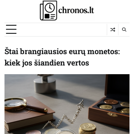
Skip
to
content
Štai brangiausios eurų monetos:
kiek jos šiandien vertos