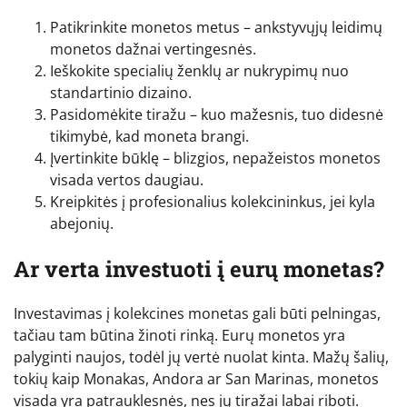
Patikrinkite monetos metus – ankstyvųjų leidimų
monetos dažnai vertingesnės.
Ieškokite specialių ženklų ar nukrypimų nuo
standartinio dizaino.
Pasidomėkite tiražu – kuo mažesnis, tuo didesnė
tikimybė, kad moneta brangi.
Įvertinkite būklę – blizgios, nepažeistos monetos
visada vertos daugiau.
Kreipkitės į profesionalius kolekcininkus, jei kyla
abejonių.
Ar verta investuoti į eurų monetas?
Investavimas į kolekcines monetas gali būti pelningas,
tačiau tam būtina žinoti rinką. Eurų monetos yra
palyginti naujos, todėl jų vertė nuolat kinta. Mažų šalių,
tokių kaip Monakas, Andora ar San Marinas, monetos
visada yra patrauklesnės, nes jų tiražai labai riboti.