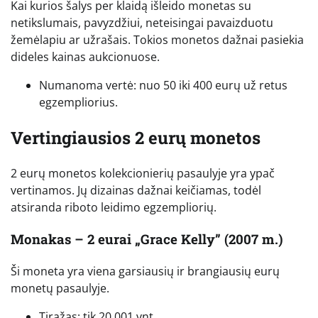
Kai kurios šalys per klaidą išleido monetas su
netikslumais, pavyzdžiui, neteisingai pavaizduotu
žemėlapiu ar užrašais. Tokios monetos dažnai pasiekia
dideles kainas aukcionuose.
Numanoma vertė: nuo 50 iki 400 eurų už retus
egzempliorius.
Vertingiausios 2 eurų monetos
2 eurų monetos kolekcionierių pasaulyje yra ypač
vertinamos. Jų dizainas dažnai keičiamas, todėl
atsiranda riboto leidimo egzempliorių.
Monakas – 2 eurai „Grace Kelly” (2007 m.)
Ši moneta yra viena garsiausių ir brangiausių eurų
monetų pasaulyje.
Tiražas: tik 20 001 vnt.