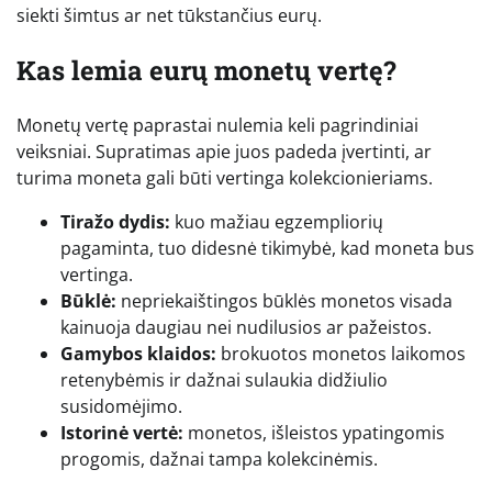
siekti šimtus ar net tūkstančius eurų.
Kas lemia eurų monetų vertę?
Monetų vertę paprastai nulemia keli pagrindiniai
veiksniai. Supratimas apie juos padeda įvertinti, ar
turima moneta gali būti vertinga kolekcionieriams.
Tiražo dydis:
kuo mažiau egzempliorių
pagaminta, tuo didesnė tikimybė, kad moneta bus
vertinga.
Būklė:
nepriekaištingos būklės monetos visada
kainuoja daugiau nei nudilusios ar pažeistos.
Gamybos klaidos:
brokuotos monetos laikomos
retenybėmis ir dažnai sulaukia didžiulio
susidomėjimo.
Istorinė vertė:
monetos, išleistos ypatingomis
progomis, dažnai tampa kolekcinėmis.