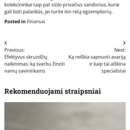
kolekcininkai taip pat siūlo privačius sandorius, kurie
gali būti palankūs, jei turite itin retą egzempliorių.
Posted in
Finansai
Navigacija
Previous:
Next:
tarp
Efektyvus skruzdžių
Ką reiškia sapnuoti avariją
įrašų
naikinimas: ką svarbu žinoti
ir kaip tai aiškina
namų savininkams
specialistai
Rekomenduojami straipsniai