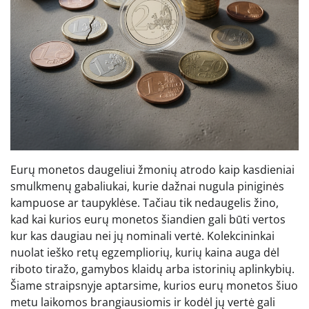
Eurų monetos daugeliui žmonių atrodo kaip kasdieniai
smulkmenų gabaliukai, kurie dažnai nugula piniginės
kampuose ar taupyklėse. Tačiau tik nedaugelis žino,
kad kai kurios eurų monetos šiandien gali būti vertos
kur kas daugiau nei jų nominali vertė. Kolekcininkai
nuolat ieško retų egzempliorių, kurių kaina auga dėl
riboto tiražo, gamybos klaidų arba istorinių aplinkybių.
Šiame straipsnyje aptarsime, kurios eurų monetos šiuo
metu laikomos brangiausiomis ir kodėl jų vertė gali