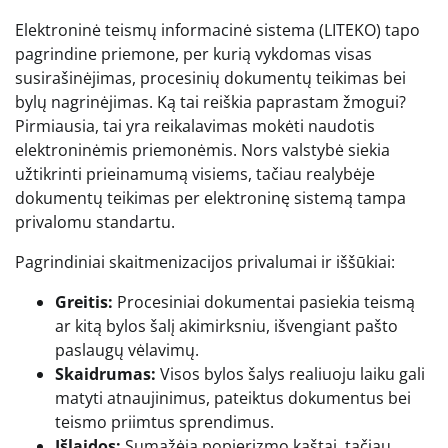
Elektroninė teismų informacinė sistema (LITEKO) tapo
pagrindine priemone, per kurią vykdomas visas
susirašinėjimas, procesinių dokumentų teikimas bei
bylų nagrinėjimas. Ką tai reiškia paprastam žmogui?
Pirmiausia, tai yra reikalavimas mokėti naudotis
elektroninėmis priemonėmis. Nors valstybė siekia
užtikrinti prieinamumą visiems, tačiau realybėje
dokumentų teikimas per elektroninę sistemą tampa
privalomu standartu.
Pagrindiniai skaitmenizacijos privalumai ir iššūkiai:
Greitis:
Procesiniai dokumentai pasiekia teismą
ar kitą bylos šalį akimirksniu, išvengiant pašto
paslaugų vėlavimų.
Skaidrumas:
Visos bylos šalys realiuoju laiku gali
matyti atnaujinimus, pateiktus dokumentus bei
teismo priimtus sprendimus.
Išlaidos:
Sumažėja popierizmo kaštai, tačiau