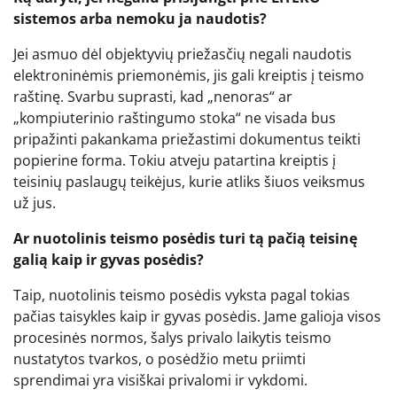
sistemos arba nemoku ja naudotis?
Jei asmuo dėl objektyvių priežasčių negali naudotis
elektroninėmis priemonėmis, jis gali kreiptis į teismo
raštinę. Svarbu suprasti, kad „nenoras“ ar
„kompiuterinio raštingumo stoka“ ne visada bus
pripažinti pakankama priežastimi dokumentus teikti
popierine forma. Tokiu atveju patartina kreiptis į
teisinių paslaugų teikėjus, kurie atliks šiuos veiksmus
už jus.
Ar nuotolinis teismo posėdis turi tą pačią teisinę
galią kaip ir gyvas posėdis?
Taip, nuotolinis teismo posėdis vyksta pagal tokias
pačias taisykles kaip ir gyvas posėdis. Jame galioja visos
procesinės normos, šalys privalo laikytis teismo
nustatytos tvarkos, o posėdžio metu priimti
sprendimai yra visiškai privalomi ir vykdomi.