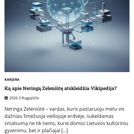
KARJERA
Ką apie Neringą Zeleniūtę atskleidžia Vikipedija?
2026 3 Rugpjūčio
Neringa Zeleniūtė – vardas, kuris pastaruoju metu vis
dažniau šmėžuoja viešojoje erdvėje, sukeldamas
smalsumą ne tik tiems, kurie domisi Lietuvos kultūriniu
gyvenimu, bet ir plačiajai […]