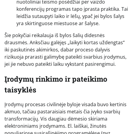
nuotoliniai teismo posėdžiai per vaizdo
konferencijų programas tapo įprasta praktika. Tai
leidžia sutaupyti laiko ir lėšų, ypač jei bylos šalys
yra skirtinguose miestuose ar šalyse.
Šie pokyčiai reikalauja iš bylos šalių didesnės
drausmės. Anksčiau galėjęs „laikyti kortas uždengtas“
iki paskutinės akimirkos, dabar proceso dalyvis
rizikuoja prarasti galimybę pateikti svarbius įrodymus,
jei jie nebuvo pateikti laiku vykstant pasirengimui.
Įrodymų rinkimo ir pateikimo
taisyklės
Įrodymų procesas civilinėje byloje visada buvo kertinis
akmuo, tačiau pastaraisiais metais čia įvyko svarbių
transformacijų. Vis daugiau dėmesio skiriama
elektroniniams įrodymams. El. laiškai, žinutės
populiariose susirašinėjimo programėlėse (pvz.,