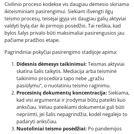
Civilinio proceso kodekse vis daugiau dėmesio skiriama
ikiteisminiam pasirengimui. Siekiant išvengti ilgų
teismo procesų, teisėjai įgyja vis daugiau galių aktyviai
valdyti bylą dar iki pirmojo posėdžio. Tai reiškia, kad
bylos šalys privalo būti maksimaliai pasirengusios jau
pačiame pradžios etape.
Pagrindiniai pokyčiai pasirengimo stadijoje apima:
Didesnis dėmesys taikinimui:
Teismas aktyviai
skatina šalis taikytis. Mediacija arba teisminė
taikinimo procedūra tapo nebe „gražiu
pasiūlymu“, o nuolatiniu teismo raginimu.
Procesinių dokumentų koncentracija:
Siekiama,
kad visi argumentai ir įrodymai būtų pateikti kuo
anksčiau. Vėliau pateikiami dokumentai gali būti
nepriimti, jei šalis nepagrindžia, kodėl negalėjo to
padaryti anksčiau.
Nuotoliniai teismo posėdžiai:
Po pandemijos