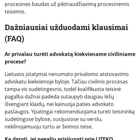
procesines baudas už piktnaudžiavimą procesinėmis
teisėmis.
Dažniausiai užduodami klausimai
(FAQ)
Ar privalau turėti advokatą kiekviename civiliniame
procese?
Lietuvos įstatymai nenumato privalomo atstovavimo
advokatu kiekvienoje byloje. Tačiau civilinis procesas
tampa vis sudėtingesnis, todėl kvalifikuota teisinė
pagalba dažnai padeda sutaupyti daugiau lėšų
išvengiant klaidų, nei kainuoja paties advokato
paslaugos. Ypatingai rekomenduojama turėti teisininką
sudėtingose bylose, susijusiose su verslu,
nekilnojamuoju turtu ar šeimos teise.
Ką daryti, jei negaliu prisijungti prie LITEKO