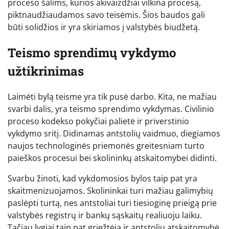
proceso šalims, kurios akivaizdžiai vilkina procesą,
piktnaudžiaudamos savo teisėmis. Šios baudos gali
būti solidžios ir yra skiriamos į valstybės biudžetą.
Teismo sprendimų vykdymo
užtikrinimas
Laimėti bylą teisme yra tik pusė darbo. Kita, ne mažiau
svarbi dalis, yra teismo sprendimo vykdymas. Civilinio
proceso kodekso pokyčiai palietė ir priverstinio
vykdymo sritį. Didinamas antstolių vaidmuo, diegiamos
naujos technologinės priemonės greitesniam turto
paieškos procesui bei skolininkų atskaitomybei didinti.
Svarbu žinoti, kad vykdomosios bylos taip pat yra
skaitmenizuojamos. Skolininkai turi mažiau galimybių
paslėpti turtą, nes antstoliai turi tiesioginę prieigą prie
valstybės registrų ir bankų sąskaitų realiuoju laiku.
Tačiau lygiai taip pat griežtėja ir antstolių atskaitomybė,