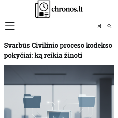
Skip
to
content
Svarbūs Civilinio proceso kodekso
pokyčiai: ką reikia žinoti