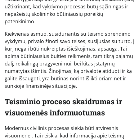
užtikrinant, kad vykdymo procesas būtų sąžiningas ir
nepažeistų skolininko būtiniausių poreikių
patenkinimo.
Kiekvienas asmuo, susiduriantis su teismo sprendimo
vykdymu, privalo žinoti savo teises, susijusias su turto, į
kurį negali būti nukreiptas išieškojimas, apsauga. Tai
apima būtiniausius buities reikmenis, tam tikrą pajamų
dalį, reikalingą pragyvenimui, bei kitas įstatymų
numatytas išimtis. Žinojimas, ką privalote atiduoti ir ką
galite išsaugoti, yra būtinas norint išlikti oriam net ir
sunkioje finansinėje situacijoje.
Teisminio proceso skaidrumas ir
visuomenės informuotumas
Modernus civilinis procesas siekia būti atviresnis
visuomenei. Tai reiškia, kad informacija apie teismų