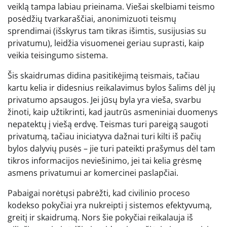
veiklą tampa labiau prieinama. Viešai skelbiami teismo
posėdžių tvarkaraščiai, anonimizuoti teismų
sprendimai (išskyrus tam tikras išimtis, susijusias su
privatumu), leidžia visuomenei geriau suprasti, kaip
veikia teisingumo sistema.
Šis skaidrumas didina pasitikėjimą teismais, tačiau
kartu kelia ir didesnius reikalavimus bylos šalims dėl jų
privatumo apsaugos. Jei jūsų byla yra vieša, svarbu
žinoti, kaip užtikrinti, kad jautrūs asmeniniai duomenys
nepatektų į viešą erdvę. Teismas turi pareigą saugoti
privatumą, tačiau iniciatyva dažnai turi kilti iš pačių
bylos dalyvių pusės – jie turi pateikti prašymus dėl tam
tikros informacijos neviešinimo, jei tai kelia grėsmę
asmens privatumui ar komercinei paslapčiai.
Pabaigai norėtųsi pabrėžti, kad civilinio proceso
kodekso pokyčiai yra nukreipti į sistemos efektyvumą,
greitį ir skaidrumą. Nors šie pokyčiai reikalauja iš