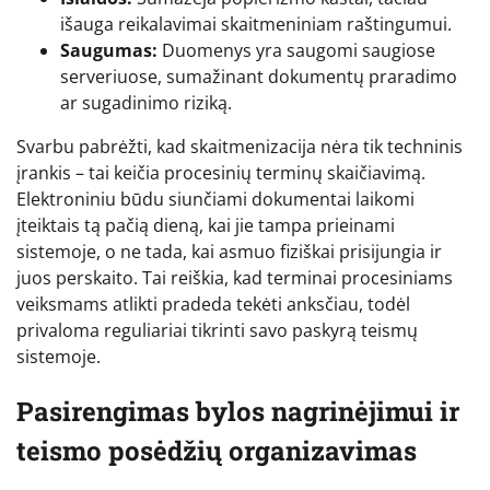
išauga reikalavimai skaitmeniniam raštingumui.
Saugumas:
Duomenys yra saugomi saugiose
serveriuose, sumažinant dokumentų praradimo
ar sugadinimo riziką.
Svarbu pabrėžti, kad skaitmenizacija nėra tik techninis
įrankis – tai keičia procesinių terminų skaičiavimą.
Elektroniniu būdu siunčiami dokumentai laikomi
įteiktais tą pačią dieną, kai jie tampa prieinami
sistemoje, o ne tada, kai asmuo fiziškai prisijungia ir
juos perskaito. Tai reiškia, kad terminai procesiniams
veiksmams atlikti pradeda tekėti anksčiau, todėl
privaloma reguliariai tikrinti savo paskyrą teismų
sistemoje.
Pasirengimas bylos nagrinėjimui ir
teismo posėdžių organizavimas