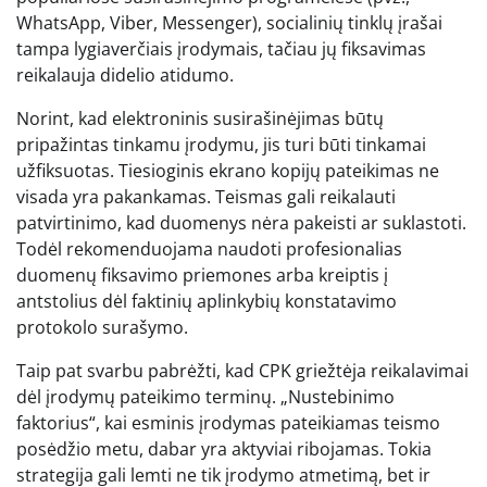
WhatsApp, Viber, Messenger), socialinių tinklų įrašai
tampa lygiaverčiais įrodymais, tačiau jų fiksavimas
reikalauja didelio atidumo.
Norint, kad elektroninis susirašinėjimas būtų
pripažintas tinkamu įrodymu, jis turi būti tinkamai
užfiksuotas. Tiesioginis ekrano kopijų pateikimas ne
visada yra pakankamas. Teismas gali reikalauti
patvirtinimo, kad duomenys nėra pakeisti ar suklastoti.
Todėl rekomenduojama naudoti profesionalias
duomenų fiksavimo priemones arba kreiptis į
antstolius dėl faktinių aplinkybių konstatavimo
protokolo surašymo.
Taip pat svarbu pabrėžti, kad CPK griežtėja reikalavimai
dėl įrodymų pateikimo terminų. „Nustebinimo
faktorius“, kai esminis įrodymas pateikiamas teismo
posėdžio metu, dabar yra aktyviai ribojamas. Tokia
strategija gali lemti ne tik įrodymo atmetimą, bet ir