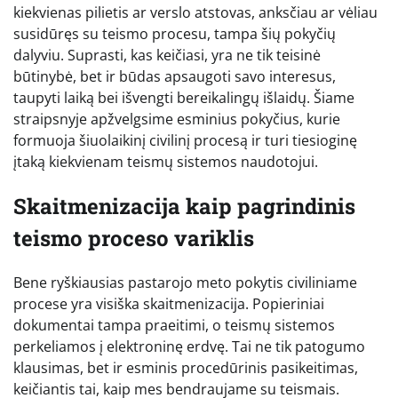
kiekvienas pilietis ar verslo atstovas, anksčiau ar vėliau
susidūręs su teismo procesu, tampa šių pokyčių
dalyviu. Suprasti, kas keičiasi, yra ne tik teisinė
būtinybė, bet ir būdas apsaugoti savo interesus,
taupyti laiką bei išvengti bereikalingų išlaidų. Šiame
straipsnyje apžvelgsime esminius pokyčius, kurie
formuoja šiuolaikinį civilinį procesą ir turi tiesioginę
įtaką kiekvienam teismų sistemos naudotojui.
Skaitmenizacija kaip pagrindinis
teismo proceso variklis
Bene ryškiausias pastarojo meto pokytis civiliniame
procese yra visiška skaitmenizacija. Popieriniai
dokumentai tampa praeitimi, o teismų sistemos
perkeliamos į elektroninę erdvę. Tai ne tik patogumo
klausimas, bet ir esminis procedūrinis pasikeitimas,
keičiantis tai, kaip mes bendraujame su teismais.