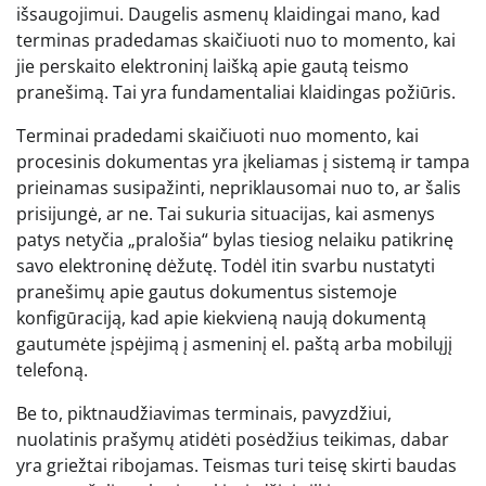
išsaugojimui. Daugelis asmenų klaidingai mano, kad
terminas pradedamas skaičiuoti nuo to momento, kai
jie perskaito elektroninį laišką apie gautą teismo
pranešimą. Tai yra fundamentaliai klaidingas požiūris.
Terminai pradedami skaičiuoti nuo momento, kai
procesinis dokumentas yra įkeliamas į sistemą ir tampa
prieinamas susipažinti, nepriklausomai nuo to, ar šalis
prisijungė, ar ne. Tai sukuria situacijas, kai asmenys
patys netyčia „pralošia“ bylas tiesiog nelaiku patikrinę
savo elektroninę dėžutę. Todėl itin svarbu nustatyti
pranešimų apie gautus dokumentus sistemoje
konfigūraciją, kad apie kiekvieną naują dokumentą
gautumėte įspėjimą į asmeninį el. paštą arba mobilųjį
telefoną.
Be to, piktnaudžiavimas terminais, pavyzdžiui,
nuolatinis prašymų atidėti posėdžius teikimas, dabar
yra griežtai ribojamas. Teismas turi teisę skirti baudas