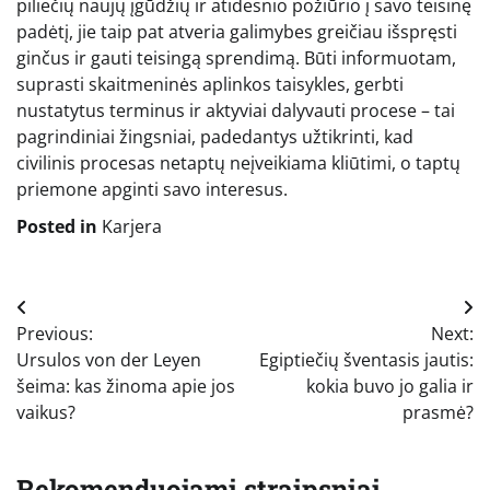
piliečių naujų įgūdžių ir atidesnio požiūrio į savo teisinę
padėtį, jie taip pat atveria galimybes greičiau išspręsti
ginčus ir gauti teisingą sprendimą. Būti informuotam,
suprasti skaitmeninės aplinkos taisykles, gerbti
nustatytus terminus ir aktyviai dalyvauti procese – tai
pagrindiniai žingsniai, padedantys užtikrinti, kad
civilinis procesas netaptų neįveikiama kliūtimi, o taptų
priemone apginti savo interesus.
Posted in
Karjera
Navigacija
Previous:
Next:
tarp
Ursulos von der Leyen
Egiptiečių šventasis jautis:
įrašų
šeima: kas žinoma apie jos
kokia buvo jo galia ir
vaikus?
prasmė?
Rekomenduojami straipsniai