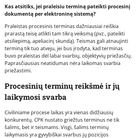
Kas atsitiks, jei praleisiu terminą pateikti procesinį
dokumentą per elektroninę sistemą?
Praleistas procesinis terminas dažniausiai reiškia
prarastą teisę atlikti tam tikrą veiksmą (pvz., pateikti
atsiliepimą, apeliacinį skundą). Teismas gali atnaujinti
terminą tik tuo atveju, jei bus įrodyta, kad terminas
buvo praleistas dėl labai svarbių, objektyvių priežasčių.
Paprasčiausias neatidumas nėra laikomas svarbia
priežastimi.
Procesinių terminų reikšmė ir jų
laikymosi svarba
Civiliniame procese laikas yra vienas didžiausių
konkurentų. CPK nustato griežtus terminus ne tik
šalims, bet ir teismams. Visgi, šalims terminų
laikymasis yra gyvybiškai svarbus jų pozicijos