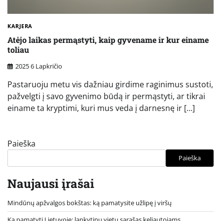
KARJERA
Atėjo laikas permąstyti, kaip gyvename ir kur einame
toliau
2025 6 Lapkričio
Pastaruoju metu vis dažniau girdime raginimus sustoti,
pažvelgti į savo gyvenimo būdą ir permąstyti, ar tikrai
einame ta kryptimi, kuri mus veda į darnesnę ir […]
Paieška
Paieška
Naujausi įrašai
Mindūnų apžvalgos bokštas: ką pamatysite užlipę į viršų
Ką pamatyti Lietuvoje: lankytinų vietų sąrašas keliautojams