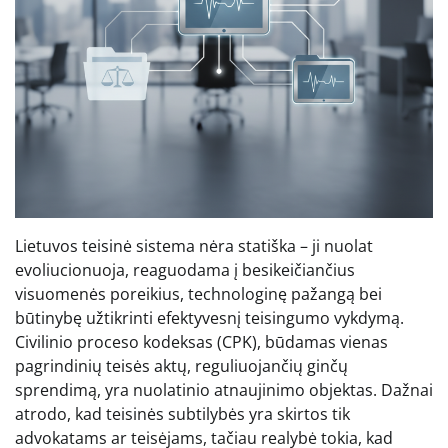
Lietuvos teisinė sistema nėra statiška – ji nuolat
evoliucionuoja, reaguodama į besikeičiančius
visuomenės poreikius, technologinę pažangą bei
būtinybę užtikrinti efektyvesnį teisingumo vykdymą.
Civilinio proceso kodeksas (CPK), būdamas vienas
pagrindinių teisės aktų, reguliuojančių ginčų
sprendimą, yra nuolatinio atnaujinimo objektas. Dažnai
atrodo, kad teisinės subtilybės yra skirtos tik
advokatams ar teisėjams, tačiau realybė tokia, kad