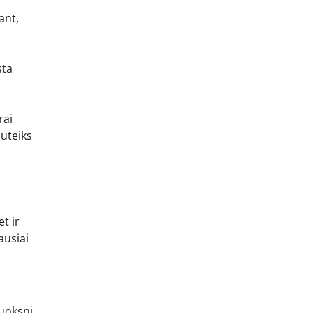
ant,
sta
rai
suteiks
t ir
ausiai
luoksnį