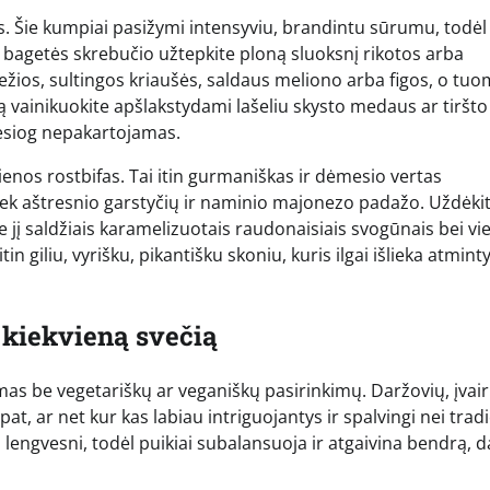
s. Šie kumpiai pasižymi intensyviu, brandintu sūrumu, todėl
us bagetės skrebučio užtepkite ploną sluoksnį rikotos arba
ežios, sultingos kriaušės, saldaus meliono arba figos, o tuo
ą vainikuokite apšlakstydami lašeliu skysto medaus ar tiršto
esiog nepakartojamas.
ienos rostbifas. Tai itin gurmaniškas ir dėmesio vertas
iek aštresnio garstyčių ir naminio majonezo padažo. Uždėki
te jį saldžiais karamelizuotais raudonaisiais svogūnais bei vi
in giliu, vyrišku, pikantišku skoniu, kuris ilgai išlieka atminty
s kiekvieną svečią
jamas be vegetariškų ar veganiškų pasirinkimų. Daržovių, įvair
 pat, ar net kur kas labiau intriguojantys ir spalvingi nei tradi
 lengvesni, todėl puikiai subalansuoja ir atgaivina bendrą, d