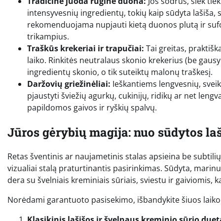
Tradicinė juoda ruginė duona:
Jos sodrus, šiek tiek
intensyvesnių ingredientų, tokių kaip sūdyta lašiša, si
rekomenduojama nupjauti kietą duonos plutą ir sufo
trikampius.
Traškūs krekeriai ir trapučiai:
Tai greitas, praktišk
laiko. Rinkitės neutralaus skonio krekerius (be gausy
ingredientų skonio, o tik suteiktų malonų traškesį.
Daržovių griežinėliai:
Ieškantiems lengvesnių, sveike
pjaustyti šviežių agurkų, cukinijų, ridikų ar net lengva
papildomos gaivos ir ryškių spalvų.
Jūros gėrybių magija: nuo sūdytos laš
Retas šventinis ar naujametinis stalas apsieina be subtilių 
vizualiai stalą praturtinantis pasirinkimas. Sūdyta, marinuo
dera su švelniais kreminiais sūriais, sviestu ir gaiviomis, 
Norėdami garantuoto pasisekimo, išbandykite šiuos laiko p
Klasikinis lašišos ir švelnaus kreminio sūrio duet