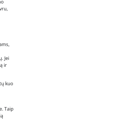
mo
vru,
tams,
. Jei
ą ir
ūtų kuo
e. Taip
ią