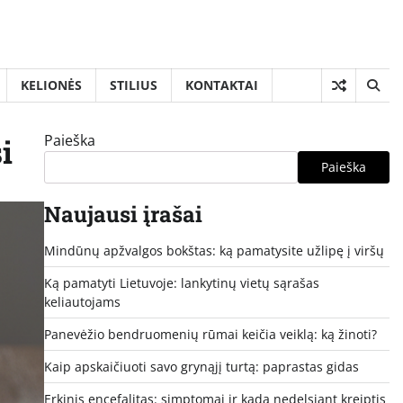
KELIONĖS
STILIUS
KONTAKTAI
Paieška
i
Paieška
Naujausi įrašai
Mindūnų apžvalgos bokštas: ką pamatysite užlipę į viršų
Ką pamatyti Lietuvoje: lankytinų vietų sąrašas
keliautojams
Panevėžio bendruomenių rūmai keičia veiklą: ką žinoti?
Kaip apskaičiuoti savo grynąjį turtą: paprastas gidas
Erkinis encefalitas: simptomai ir kada nedelsiant kreiptis