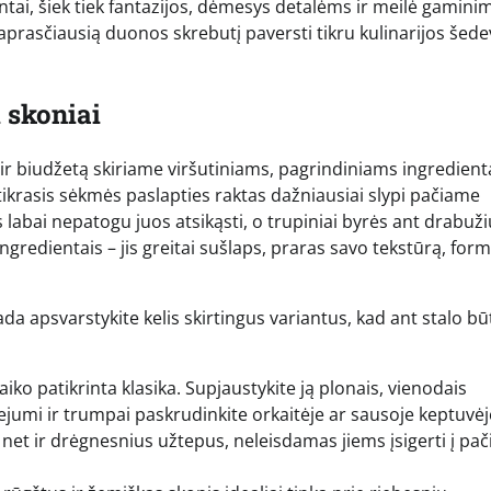
entai, šiek tiek fantazijos, dėmesys detalėms ir meilė gamini
aprasčiausią duonos skrebutį paversti tikru kulinarijos šede
 skoniai
ir biudžetą skiriame viršutiniams, pagrindiniams ingredien
 tikrasis sėkmės paslapties raktas dažniausiai slypi pačiame
 labai nepatogu juos atsikąsti, o trupiniai byrės ant drabužių
gredientais – jis greitai sušlaps, praras savo tekstūrą, form
a apsvarstykite kelis skirtingus variantus, kad ant stalo b
aiko patikrinta klasika. Supjaustykite ją plonais, vienodais
aliejumi ir trumpai paskrudinkite orkaitėje ar sausoje keptuvėj
s net ir drėgnesnius užtepus, neleisdamas jiems įsigerti į pač