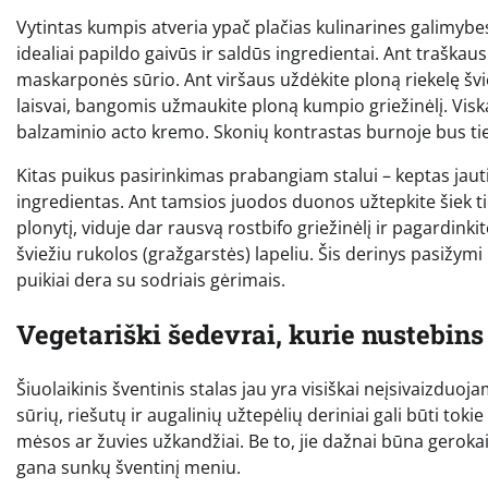
Vytintas kumpis atveria ypač plačias kulinarines galimybe
idealiai papildo gaivūs ir saldūs ingredientai. Ant traška
maskarponės sūrio. Ant viršaus uždėkite ploną riekelę švi
laisvai, bangomis užmaukite ploną kumpio griežinėlį. Visk
balzaminio acto kremo. Skonių kontrastas burnoje bus ti
Kitas puikus pasirinkimas prabangiam stalui – keptas jaut
ingredientas. Ant tamsios juodos duonos užtepkite šiek t
plonytį, viduje dar rausvą rostbifo griežinėlį ir pagardinki
šviežiu rukolos (gražgarstės) lapeliu. Šis derinys pasižymi it
puikiai dera su sodriais gėrimais.
Vegetariški šedevrai, kurie nustebin
Šiuolaikinis šventinis stalas jau yra visiškai neįsivaizduo
sūrių, riešutų ir augalinių užtepėlių deriniai gali būti tokie
mėsos ar žuvies užkandžiai. Be to, jie dažnai būna gerokai
gana sunkų šventinį meniu.