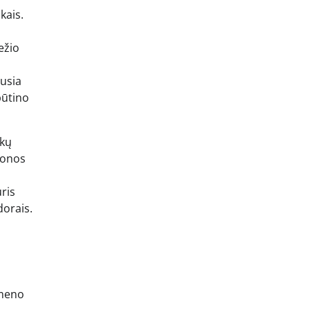
kais.
ežio
ausia
būtino
žkų
uonos
uris
dorais.
 meno