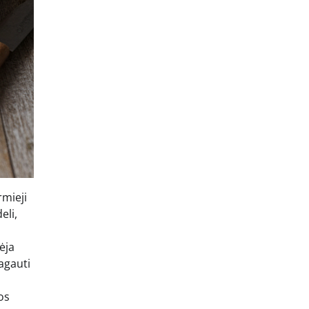
rmieji
eli,
ėja
ragauti
os