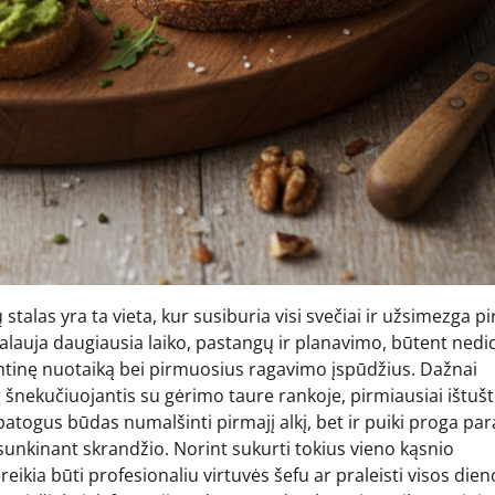
talas yra ta vieta, kur susiburia visi svečiai ir užsimezga pi
ikalauja daugiausia laiko, pastangų ir planavimo, būtent nedid
šventinę nuotaiką bei pirmuosius ragavimo įspūdžius. Dažnai
 šnekučiuojantis su gėrimo taure rankoje, pirmiausiai ištušt
n patogus būdas numalšinti pirmajį alkį, bet ir puiki proga pa
sunkinant skrandžio. Norint sukurti tokius vieno kąsnio
reikia būti profesionaliu virtuvės šefu ar praleisti visos dien