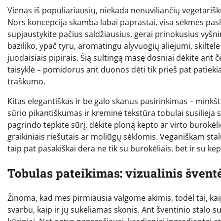
Vienas iš populiariausių, niekada nenuviliančių vegetarišk
Nors koncepcija skamba labai paprastai, visa sėkmės paslap
supjaustykite pačius saldžiausius, gerai prinokusius vyšn
baziliko, ypač tyru, aromatingu alyvuogių aliejumi, skiltel
juodaisiais pipirais. Šią sultingą masę dosniai dėkite ant 
taisyklė – pomidorus ant duonos dėti tik prieš pat patieki
traškumo.
Kitas elegantiškas ir be galo skanus pasirinkimas – minkš
sūrio pikantiškumas ir kreminė tekstūra tobulai susilieja
pagrindo tepkite sūrį, dėkite ploną kepto ar virto burokėl
graikiniais riešutais ar moliūgų sėklomis. Veganiškam stalu
taip pat pasakiškai dera ne tik su burokėliais, bet ir su 
Tobulas pateikimas: vizualinis šventė
Žinoma, kad mes pirmiausia valgome akimis, todėl tai, kaip u
svarbu, kaip ir jų sukeliamas skonis. Ant šventinio stalo 