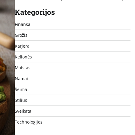
Kategorijos
Finansai
Grožis
Karjera
Kelionės
Maistas
Namai
Šeima
Stilius
Sveikata
Technologijos