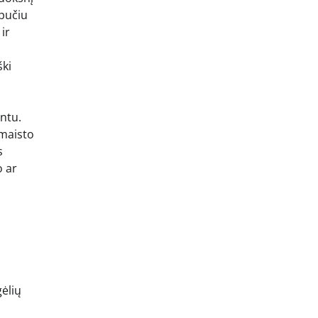
upučiu
ir
ški
entu.
 maisto
s
o ar
.
gėlių