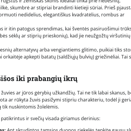
 rūgštus ir žemiškas skonis idealiai tinka prie riebesnių,
lkė, skumbrė ar stipriai brandinti kietieji sūriai. Prieš pjaust
rmuoti nedidelius, elegantiškus kvadratėlius, rombus ar
as ir itin patogus sprendimas, kai šventės pasiruošimui trūk
bės sėklų ar stiprių prieskonių), kad jie neužgožtų viršutinių
snių alternatyvų arba vengiantiems glitimo, puikiai tiks sto
i orkaitėje apkepti batatų (saldžiųjų bulvių) griežinėliai. Tai 
išos iki prabangių ikrų
žuvies ar jūros gėrybių užkandžių. Tai ne tik labai skanus, be
ta ar rūkyta žuvis pasižymi stipriu charakteriu, todėl ji geri
ką tik nuskintomis žolelėmis.
atikrintus ir svečių visada giriamus derinius:
as:
Ant skrudintos tamsios duonos riekelės tepkite gausų s