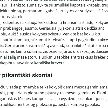
sūrį iš anksto sumaišykite su smulkiai kapotais krapais, tr
 Uždėkite ploną, permatomą gabalėlį rūkytos ar sūdytos lašišos 
rinos skiltele.
gredientas reikalauja kiek didesnių finansinių išlaidų, kokybi
 ir prabangos jausmo. Geriausiai jų skonis atsiskleidžia ant
biu, aukščiausios kokybės sviestu. Venkite bet kokių kitų
e natūraliam ikrų sūrumui ir tekstūrai tapti pagrindiniu akc
s:
Gerai prinokusį, minkštą avokadą sutrinkite šakute arba
stomis laimo sultimis, žiupsneliu jūros druskos, juodaisiai
velniai žalią masę storu sluoksniu tepkite ant traškaus krekeri
kepinta, atvėsinta karališka krevete.
 pikantiški skoniai
 svečių visada pirmenybę teiks kokybiškiems mėsos gaminiams
bės, popieriaus plonumo pjaustytus mėsos gaminius. Ploni
elegantiškas tūrines kompozicijas, pavyzdžiui, susukant juos į 
raukliau nei tiesiog plokščiai patiestas kumpio gabalas.