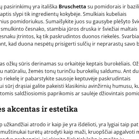
ų pasirinkimų yra itališka
Bruschetta
su pomidorais ir bazili
tis slypi tik ingredientų kokybėje. Smulkiais kubeliais
inius pomidoriukus. Sumaišykite juos su gausybe plėšyto švi
e smulkinto česnako, stambia jūros druska ir šviežiai maltais
česnaku įtrintos, ką tik paskrudintos duonos riekelės. Svarbi
ant, kad duona nespėtų prisigerti sulčių ir neprarastų savo 
tas ožkų sūris derinamas su orkaitėje keptais burokėliais. O
 su natūraliu, žemės tonų turinčiu burokėlių saldumu. Ant d
io riekelę ir pabarstykite sausoje keptuvėje paskrudintais
i sūrį drąsiai galite pakeisti klasikiniu avinžirnių humusu, k
keptomis saldžiosiomis paprikomis ar saulėje džiovintais pomi
s akcentas ir estetika
žkandžiai atrodo ir kaip jie yra išdėlioti, yra lygiai taip pat
sumuštinukai turėtų atrodyti kaip maži, kruopščiai apgalvoti