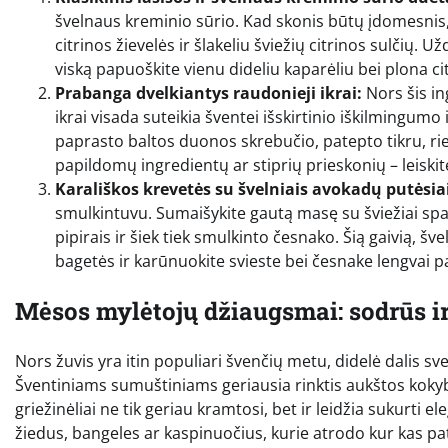
švelnaus kreminio sūrio. Kad skonis būtų įdomesnis, 
citrinos žievelės ir šlakeliu šviežių citrinos sulčių.
viską papuoškite vienu dideliu kaparėliu bei plona cit
Prabanga dvelkiantys raudonieji ikrai:
Nors šis in
ikrai visada suteikia šventei išskirtinio iškilmingumo
paprasto baltos duonos skrebučio, patepto tikru, rie
papildomų ingredientų ar stiprių prieskonių – leiskit
Karališkos krevetės su švelniais avokadų putėsiai
smulkintuvu. Sumaišykite gautą masę su šviežiai spau
pipirais ir šiek tiek smulkinto česnako. Šią gaivią, š
bagetės ir karūnuokite svieste bei česnake lengvai pa
Mėsos mylėtojų džiaugsmai: sodrūs ir
Nors žuvis yra itin populiari švenčių metu, didelė dalis
Šventiniams sumuštiniams geriausia rinktis aukštos koky
griežinėliai ne tik geriau kramtosi, bet ir leidžia sukurti 
žiedus, bangeles ar kaspinuočius, kurie atrodo kur kas pat