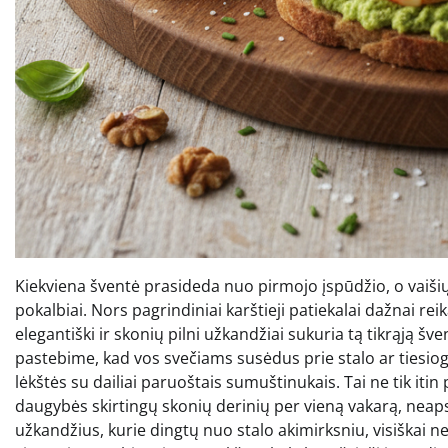
Kiekviena šventė prasideda nuo pirmojo įspūdžio, o vaišių s
pokalbiai. Nors pagrindiniai karštieji patiekalai dažnai re
elegantiški ir skonių pilni užkandžiai sukuria tą tikrąją 
pastebime, kad vos svečiams susėdus prie stalo ar tiesiog
lėkštės su dailiai paruoštais sumuštinukais. Tai ne tik iti
daugybės skirtingų skonių derinių per vieną vakarą, neap
užkandžius, kurie dingtų nuo stalo akimirksniu, visiškai ne