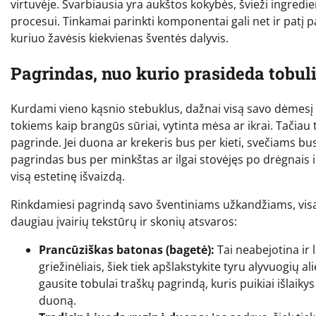
virtuvėje. Svarbiausia yra aukštos kokybės, švieži ingredi
procesui. Tinkamai parinkti komponentai gali net ir patį p
kuriuo žavėsis kiekvienas šventės dalyvis.
Pagrindas, nuo kurio prasideda tobuli
Kurdami vieno kąsnio stebuklus, dažnai visą savo dėmesį 
tokiems kaip brangūs sūriai, vytinta mėsa ar ikrai. Tačiau
pagrinde. Jei duona ar krekeris bus per kieti, svečiams bus
pagrindas bus per minkštas ar ilgai stovėjęs po drėgnais in
visą estetinę išvaizdą.
Rinkdamiesi pagrindą savo šventiniams užkandžiams, visad
daugiau įvairių tekstūrų ir skonių atsvaros:
Prancūziškas batonas (bagetė):
Tai neabejotina ir l
griežinėliais, šiek tiek apšlakstykite tyru alyvuogių 
gausite tobulai traškų pagrindą, kuris puikiai išlaiky
duoną.