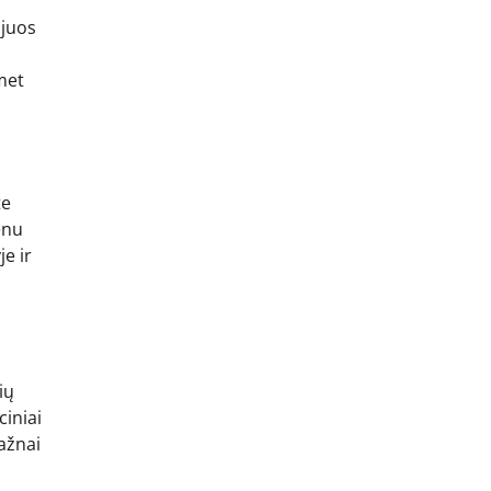
 juos
met
te
enu
je ir
ių
ciniai
ažnai