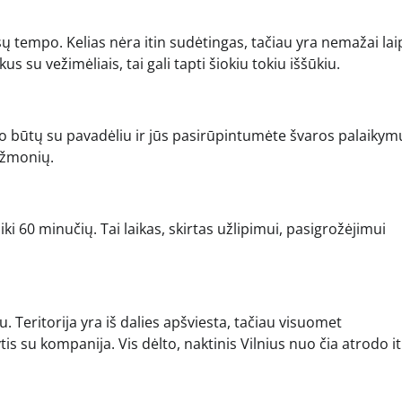
 tempo. Kelias nėra itin sudėtingas, tačiau yra nemažai lai
su vežimėliais, tai gali tapti šiokiu tokiu iššūkiu.
šuo būtų su pavadėliu ir jūs pasirūpintumėte švaros palaikym
g žmonių.
iki 60 minučių. Tai laikas, skirtas užlipimui, pasigrožėjimui
u. Teritorija yra iš dalies apšviesta, tačiau visuomet
 su kompanija. Vis dėlto, naktinis Vilnius nuo čia atrodo it