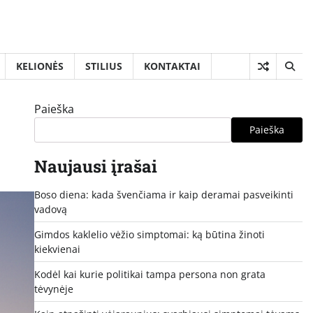
KELIONĖS
STILIUS
KONTAKTAI
Paieška
Paieška
Naujausi įrašai
Boso diena: kada švenčiama ir kaip deramai pasveikinti
vadovą
Gimdos kaklelio vėžio simptomai: ką būtina žinoti
kiekvienai
Kodėl kai kurie politikai tampa persona non grata
tėvynėje