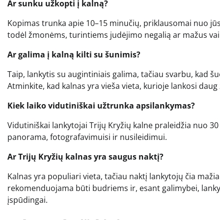
Ar sunku užkopti į kalną?
Kopimas trunka apie 10–15 minučių, priklausomai nuo jūsų
todėl žmonėms, turintiems judėjimo negalią ar mažus vaikus 
Ar galima į kalną kilti su šunimis?
Taip, lankytis su augintiniais galima, tačiau svarbu, kad 
Atminkite, kad kalnas yra vieša vieta, kurioje lankosi dau
Kiek laiko vidutiniškai užtrunka apsilankymas?
Vidutiniškai lankytojai Trijų Kryžių kalne praleidžia nuo 30 
panorama, fotografavimuisi ir nusileidimui.
Ar Trijų Kryžių kalnas yra saugus naktį?
Kalnas yra populiari vieta, tačiau naktį lankytojų čia mažia
rekomenduojama būti budriems ir, esant galimybei, lankytis
įspūdingai.