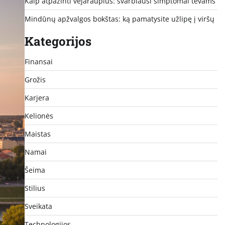
Kaip atpažinti vėjaraupius: svarbiausi simptomai tėvams
Mindūnų apžvalgos bokštas: ką pamatysite užlipę į viršų
Kategorijos
Finansai
Grožis
Karjera
Kelionės
Maistas
Namai
Šeima
Stilius
Sveikata
Technologijos