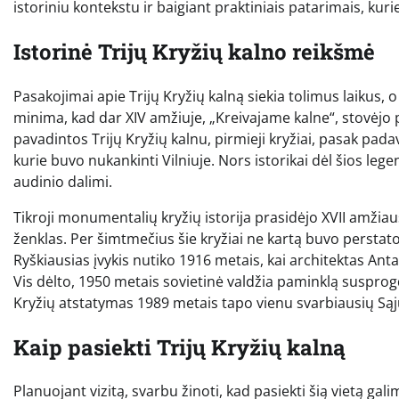
istoriniu kontekstu ir baigiant praktiniais patarimais, kuri
Istorinė Trijų Kryžių kalno reikšmė
Pasakojimai apie Trijų Kryžių kalną siekia tolimus laikus, 
minima, kad dar XIV amžiuje, „Kreivajame kalne“, stovėjo pi
pavadintos Trijų Kryžių kalnu, pirmieji kryžiai, pasak pa
kurie buvo nukankinti Vilniuje. Nors istorikai dėl šios leg
audinio dalimi.
Tikroji monumentalių kryžių istorija prasidėjo XVII amžiau
ženklas. Per šimtmečius šie kryžiai ne kartą buvo perstat
Ryškiausias įvykis nutiko 1916 metais, kai architektas Ant
Vis dėlto, 1950 metais sovietinė valdžia paminklą susprogdin
Kryžių atstatymas 1989 metais tapo vienu svarbiausių Sąjū
Kaip pasiekti Trijų Kryžių kalną
Planuojant vizitą, svarbu žinoti, kad pasiekti šią vietą galim