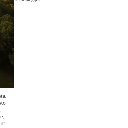
eta,
sto
.
ę,
ant