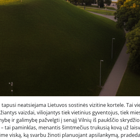
 tapusi neatsiejama Lietuvos sostinės vizitine kortele. Tai vi
užiantys vaizdai, viliojantys tiek vietinius gyventojus, tiek mie
ybę ir galimybę pažvelgti į senąjį Vilnių iš paukščio skrydžio
ė – tai paminklas, menantis šimtmečius trukusią kovą už laisv
rsime viską, ką svarbu žinoti planuojant apsilankymą, praded