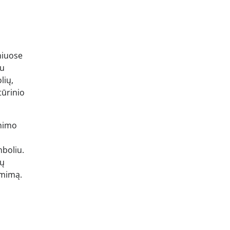
iniuose
au
lių,
tūrinio
inimo
mboliu.
jų
imimą.