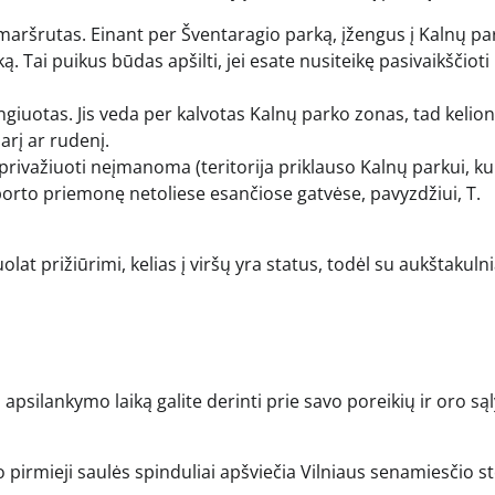
maršrutas. Einant per Šventaragio parką, įžengus į Kalnų pa
aką. Tai puikus būdas apšilti, jei esate nusiteikę pasivaikščioti
ingiuotas. Jis veda per kalvotas Kalnų parko zonas, tad kelion
arį ar rudenį.
privažiuoti neįmanoma (teritorija priklauso Kalnų parkui, k
porto priemonę netoliese esančiose gatvėse, pavyzdžiui, T.
t prižiūrimi, kelias į viršų yra status, todėl su aukštakulni
 apsilankymo laiką galite derinti prie savo poreikių ir oro są
o pirmieji saulės spinduliai apšviečia Vilniaus senamiesčio s