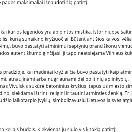
e padės maksimaliai išnaudoti šią patirtį.
o kai kurios legendos yra apipintos mistika. Istoriniuose šalt
lis, kurią sunaikino kryžiuočiai. Būtent ant šios kalvos, vėli
davimų, buvo pastatyti atminimui septynių pranciškonų vienuo
endos autentiškumo ginčijasi, ji tapo neatsiejama Vilniaus kul
s pradžioje, kai mediniai kryžiai čia buvo pastatyti kaip atm
omi, atnaujinami arba nugriaunami dėl politinių aplinkybių.
anas Vivulskis sukūrė betoninius kryžius, tapusius miesto si
o, siekdama ištrinti religinį ir tautinį atminties ženklą. Tri
džio laikotarpio įvykių, simbolizavusiu Lietuvos laisvės atg
a keliais būdais. Kiekvienas jų siūlo vis kitokią patirtį: