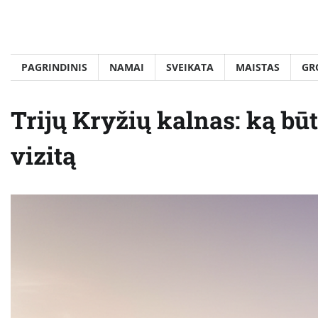
Skip
to
content
PAGRINDINIS
NAMAI
SVEIKATA
MAISTAS
GR
Trijų Kryžių kalnas: ką bū
vizitą