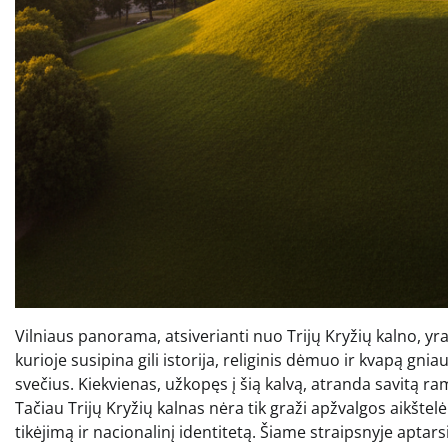
Vilniaus panorama, atsiverianti nuo Trijų Kryžių kalno, yra
kurioje susipina gili istorija, religinis dėmuo ir kvapą gnia
svečius. Kiekvienas, užkopęs į šią kalvą, atranda savitą ram
Tačiau Trijų Kryžių kalnas nėra tik graži apžvalgos aikštel
tikėjimą ir nacionalinį identitetą. Šiame straipsnyje apta