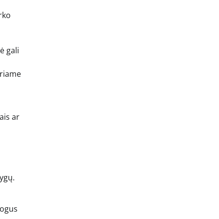
rko
ė gali
uriame
ais ar
lygų.
togus