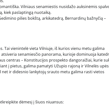
ms.
omantiška. Vilniaus senamiestis nusidažo auksinėmis spalv
, kiek paslaptingą nuotaiką.
– Gedimino pilies bokštą, arkikatedrą, Bernardinų bažnyčią –
. Tai vienintelė vieta Vilniuje, iš kurios vienu metu galima
us, atsiveria senamiesčio panorama, kurioje dominuoja kated
niaus centras – Konstitucijos prospekto dangoraižiai, kurie su
ant į pietus, galima pamatyti Užupio rajoną ir Vilnelės upės
l net ir didesnio lankytojų srauto metu galima rasti vietos
tkreipkite dėmesį į šiuos niuansus: