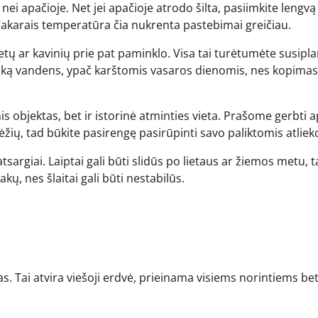
nei apačioje. Net jei apačioje atrodo šilta, pasiimkite lengvą
. Vakarais temperatūra čia nukrenta pastebimai greičiau.
etų ar kavinių prie pat paminklo. Visa tai turėtumėte susipl
teliuką vandens, ypač karštomis vasaros dienomis, nes kopimas
inis objektas, bet ir istorinė atminties vieta. Prašome gerbti a
dėžių, tad būkite pasirengę pasirūpinti savo paliktomis atliek
tsargiai. Laiptai gali būti slidūs po lietaus ar žiemos metu, 
akų, nes šlaitai gali būti nestabilūs.
s. Tai atvira viešoji erdvė, prieinama visiems norintiems be