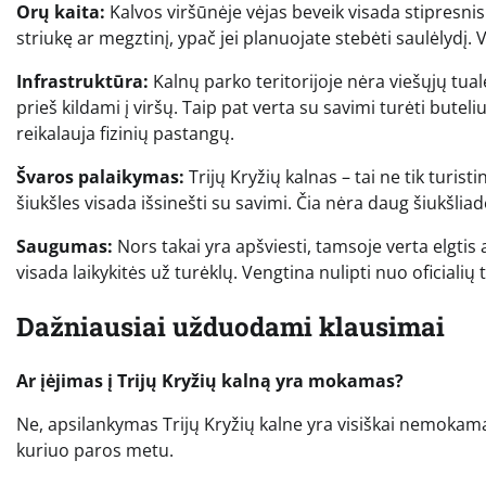
Orų kaita:
Kalvos viršūnėje vėjas beveik visada stipresnis 
striukę ar megztinį, ypač jei planuojate stebėti saulėlydį
Infrastruktūra:
Kalnų parko teritorijoje nėra viešųjų tual
prieš kildami į viršų. Taip pat verta su savimi turėti bu
reikalauja fizinių pastangų.
Švaros palaikymas:
Trijų Kryžių kalnas – tai ne tik turist
šiukšles visada išsinešti su savimi. Čia nėra daug šiukšlia
Saugumas:
Nors takai yra apšviesti, tamsoje verta elgtis a
visada laikykitės už turėklų. Vengtina nulipti nuo oficialių t
Dažniausiai užduodami klausimai
Ar įėjimas į Trijų Kryžių kalną yra mokamas?
Ne, apsilankymas Trijų Kryžių kalne yra visiškai nemokama
kuriuo paros metu.