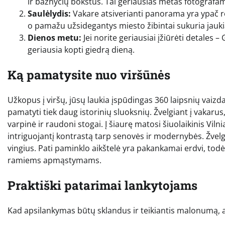
ir bažnyčių bokštus. Tai geriausias metas fotografa
Saulėlydis:
Vakare atsiverianti panorama yra ypač r
o pamažu užsidegantys miesto žibintai sukuria jaukią
Dienos metu:
Jei norite geriausiai įžiūrėti detales 
geriausia kopti giedrą dieną.
Ką pamatysite nuo viršūnės
Užkopus į viršų, jūsų laukia įspūdingas 360 laipsnių vaizdas
pamatyti tiek daug istorinių sluoksnių. Žvelgiant į vakar
varpinė ir raudoni stogai. Į šiaurę matosi šiuolaikinis Vil
intriguojantį kontrastą tarp senovės ir modernybės. Žvelgi
vingius. Pati paminklo aikštelė yra pakankamai erdvi, todė
ramiems apmąstymams.
Praktiški patarimai lankytojams
Kad apsilankymas būtų sklandus ir teikiantis malonumą, a