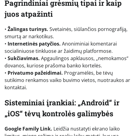
Pagrindiniai grėsmių tipai ir kaip
juos atpažinti
•
Žalingas turinys.
Svetainės, siūlančios pornografiją,
smurtą ar narkotikus.
•
Internetinės patyčios.
Anoniminiai komentarai
socialiniuose tinkluose ar žaidimų platformose.
•
Sukčiavimas.
Apgaulingos apklausos, „nemokamos“
dovanos, kuriose prašoma banko kortelės.
•
Privatumo pažeidimai.
Programėlės, be tėvų
sutikimo renkamos vaiko buvimo vietos, nuotraukos ar
kontaktai.
Sisteminiai įrankiai: „Android“ ir
„iOS“ tėvų kontrolės galimybės
Google Family Link.
Leidžia nustatyti ekrano laiko