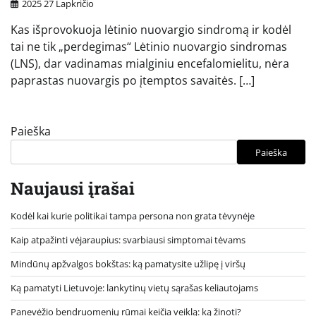
2025 27 Lapkričio
Kas išprovokuoja lėtinio nuovargio sindromą ir kodėl
tai ne tik „perdegimas“ Lėtinio nuovargio sindromas
(LNS), dar vadinamas mialginiu encefalomielitu, nėra
paprastas nuovargis po įtemptos savaitės. […]
Paieška
Paieška
Naujausi įrašai
Kodėl kai kurie politikai tampa persona non grata tėvynėje
Kaip atpažinti vėjaraupius: svarbiausi simptomai tėvams
Mindūnų apžvalgos bokštas: ką pamatysite užlipę į viršų
Ką pamatyti Lietuvoje: lankytinų vietų sąrašas keliautojams
Panevėžio bendruomenių rūmai keičia veiklą: ką žinoti?