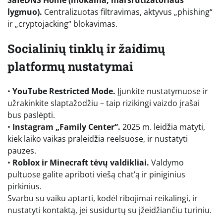
lygmuo).
Centralizuotas filtravimas, aktyvus „phishing“
ir „cryptojacking“ blokavimas.
Socialinių tinklų ir žaidimų
platformų nustatymai
•
YouTube Restricted Mode.
Įjunkite nustatymuose ir
užrakinkite slaptažodžiu – taip rizikingi vaizdo įrašai
bus paslėpti.
•
Instagram „Family Center“.
2025 m. leidžia matyti,
kiek laiko vaikas praleidžia reelsuose, ir nustatyti
pauzes.
•
Roblox ir Minecraft tėvų valdikliai.
Valdymo
pultuose galite apriboti viešą chat’ą ir piniginius
pirkinius.
Svarbu su vaiku aptarti, kodėl ribojimai reikalingi, ir
nustatyti kontaktą, jei susidurtų su įžeidžiančiu turiniu.