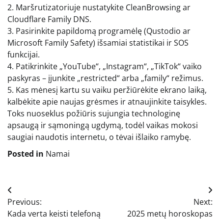
2. Maršrutizatoriuje nustatykite CleanBrowsing ar
Cloudflare Family DNS.
3. Pasirinkite papildomą programėlę (Qustodio ar
Microsoft Family Safety) išsamiai statistikai ir SOS
funkcijai.
4. Patikrinkite „YouTube“, „Instagram“, „TikTok“ vaiko
paskyras – įjunkite „restricted“ arba „family“ režimus.
5. Kas mėnesį kartu su vaiku peržiūrėkite ekrano laiką,
kalbėkite apie naujas grėsmes ir atnaujinkite taisykles.
Toks nuoseklus požiūris sujungia technologinę
apsaugą ir sąmoningą ugdymą, todėl vaikas mokosi
saugiai naudotis internetu, o tėvai išlaiko ramybę.
Posted in
Namai
Navigacija
Previous:
Next:
tarp
Kada verta keisti telefoną
2025 metų horoskopas