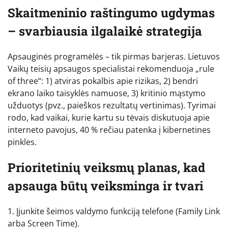
Skaitmeninio raštingumo ugdymas
– svarbiausia ilgalaikė strategija
Apsauginės programėlės – tik pirmas barjeras. Lietuvos
Vaikų teisių apsaugos specialistai rekomenduoja „rule
of three“: 1) atviras pokalbis apie rizikas, 2) bendri
ekrano laiko taisyklės namuose, 3) kritinio mąstymo
užduotys (pvz., paieškos rezultatų vertinimas). Tyrimai
rodo, kad vaikai, kurie kartu su tėvais diskutuoja apie
interneto pavojus, 40 % rečiau patenka į kibernetines
pinkles.
Prioritetinių veiksmų planas, kad
apsauga būtų veiksminga ir tvari
1. Įjunkite šeimos valdymo funkciją telefone (Family Link
arba Screen Time).