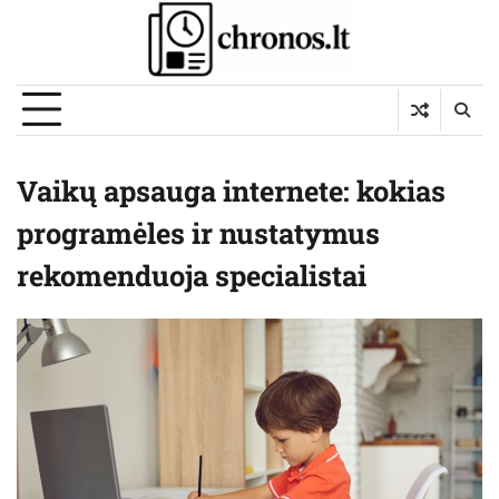
Skip
to
content
Vaikų apsauga internete: kokias
programėles ir nustatymus
rekomenduoja specialistai