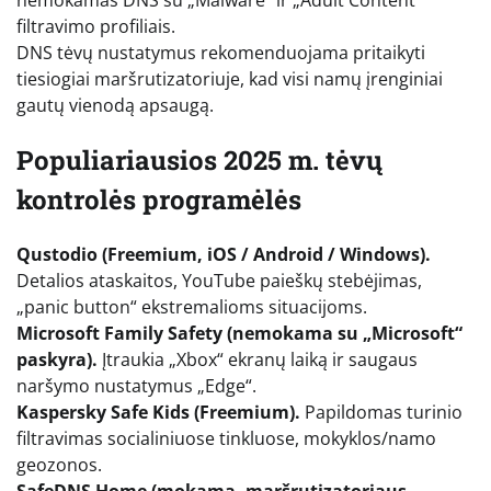
filtravimo profiliais.
DNS tėvų nustatymus rekomenduojama pritaikyti
tiesiogiai maršrutizatoriuje, kad visi namų įrenginiai
gautų vienodą apsaugą.
Populiariausios 2025 m. tėvų
kontrolės programėlės
Qustodio (Freemium, iOS / Android / Windows).
Detalios ataskaitos, YouTube paieškų stebėjimas,
„panic button“ ekstremalioms situacijoms.
Microsoft Family Safety (nemokama su „Microsoft“
paskyra).
Įtraukia „Xbox“ ekranų laiką ir saugaus
naršymo nustatymus „Edge“.
Kaspersky Safe Kids (Freemium).
Papildomas turinio
filtravimas socialiniuose tinkluose, mokyklos/namo
geozonos.
SafeDNS Home (mokama, maršrutizatoriaus