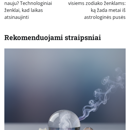
įrašų
nauju? Technologiniai
visiems zodiako ženklams:
ženklai, kad laikas
ką žada metai iš
atsinaujinti
astrologinės pusės
Rekomenduojami straipsniai