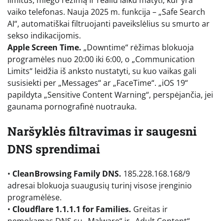
limitus, miego režimą ir realiu laiku matyti, kur yra
vaiko telefonas. Nauja 2025 m. funkcija – „Safe Search
AI“, automatiškai filtruojanti paveikslėlius su smurto ar
sekso indikacijomis.
Apple Screen Time.
„Downtime“ rėžimas blokuoja
programėles nuo 20:00 iki 6:00, o „Communication
Limits“ leidžia iš anksto nustatyti, su kuo vaikas gali
susisiekti per „Messages“ ar „FaceTime“. „iOS 19“
papildyta „Sensitive Content Warning“, perspėjančia, jei
gaunama pornografinė nuotrauka.
Naršyklės filtravimas ir saugesni
DNS sprendimai
•
CleanBrowsing Family DNS.
185.228.168.168/9
adresai blokuoja suaugusių turinį visose įrenginio
programėlėse.
•
Cloudflare 1.1.1.1 for Families.
Greitas ir
nemokamas DNS su „Malware“ ir „Adult Content“