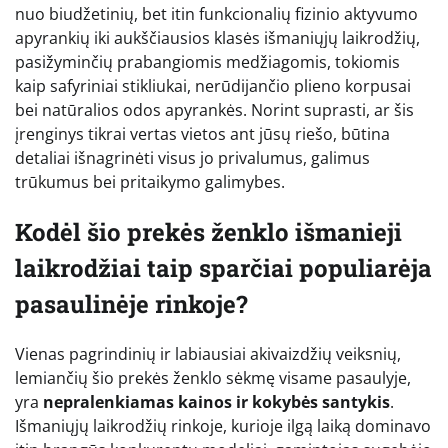
nuo biudžetinių, bet itin funkcionalių fizinio aktyvumo
apyrankių iki aukščiausios klasės išmaniųjų laikrodžių,
pasižyminčių prabangiomis medžiagomis, tokiomis
kaip safyriniai stikliukai, nerūdijančio plieno korpusai
bei natūralios odos apyrankės. Norint suprasti, ar šis
įrenginys tikrai vertas vietos ant jūsų riešo, būtina
detaliai išnagrinėti visus jo privalumus, galimus
trūkumus bei pritaikymo galimybes.
Kodėl šio prekės ženklo išmanieji
laikrodžiai taip sparčiai populiarėja
pasaulinėje rinkoje?
Vienas pagrindinių ir labiausiai akivaizdžių veiksnių,
lemiančių šio prekės ženklo sėkmę visame pasaulyje,
yra
nepralenkiamas kainos ir kokybės santykis
.
Išmaniųjų laikrodžių rinkoje, kurioje ilgą laiką dominavo