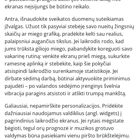
ekranas neįsijungs be būtino reikalo.
Antra, išnaudokite sveikatos duomenų suteikiamas
įžvalgas. Užuot tik pasyviai stebėję savo nueitų žingsnių
skaičių ar miego grafiką, pradėkite kelti sau realius,
palaipsniui augančius tikslus. Jei laikrodis rodo, kad
jums trūksta giliojo miego, pabandykite koreguoti savo
vakarinę rutiną: venkite ekranų prieš miegą, sukurkite
ramesnę aplinką ir stebėkite, kaip šie pokyčiai
atsispindi laikrodžio surenkamoje statistikoje. Jei
dirbate sėdimą darbą, būtinai aktyvuokite priminimus
pajudėti – po valandos sėdėjimo įrenginys švelnia
vibracija paragins atsistoti ir atlikti trumpą mankštą.
Galiausiai, nepamirškite personalizacijos. Pridėkite
dažniausiai naudojamus valdiklius (angl. widgets) į
pagrindinius laikrodžio ekranus. Jei rytais mėgstate
bėgioti, tegul orų prognozė ir muzikos grotuvo
valdymas būna pasiekiami vienu piršto brūkštelėjimu.