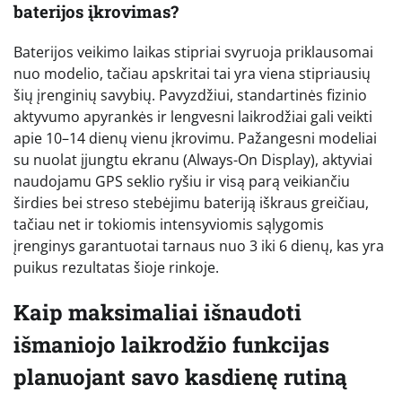
baterijos įkrovimas?
Baterijos veikimo laikas stipriai svyruoja priklausomai
nuo modelio, tačiau apskritai tai yra viena stipriausių
šių įrenginių savybių. Pavyzdžiui, standartinės fizinio
aktyvumo apyrankės ir lengvesni laikrodžiai gali veikti
apie 10–14 dienų vienu įkrovimu. Pažangesni modeliai
su nuolat įjungtu ekranu (Always-On Display), aktyviai
naudojamu GPS seklio ryšiu ir visą parą veikiančiu
širdies bei streso stebėjimu bateriją iškraus greičiau,
tačiau net ir tokiomis intensyviomis sąlygomis
įrenginys garantuotai tarnaus nuo 3 iki 6 dienų, kas yra
puikus rezultatas šioje rinkoje.
Kaip maksimaliai išnaudoti
išmaniojo laikrodžio funkcijas
planuojant savo kasdienę rutiną