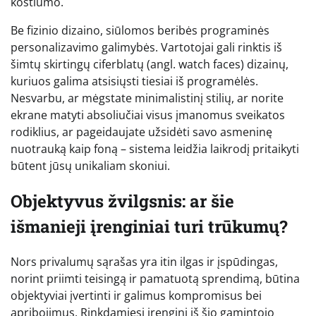
kostiumo.
Be fizinio dizaino, siūlomos beribės programinės
personalizavimo galimybės. Vartotojai gali rinktis iš
šimtų skirtingų ciferblatų (angl. watch faces) dizainų,
kuriuos galima atsisiųsti tiesiai iš programėlės.
Nesvarbu, ar mėgstate minimalistinį stilių, ar norite
ekrane matyti absoliučiai visus įmanomus sveikatos
rodiklius, ar pageidaujate užsidėti savo asmeninę
nuotrauką kaip foną – sistema leidžia laikrodį pritaikyti
būtent jūsų unikaliam skoniui.
Objektyvus žvilgsnis: ar šie
išmanieji įrenginiai turi trūkumų?
Nors privalumų sąrašas yra itin ilgas ir įspūdingas,
norint priimti teisingą ir pamatuotą sprendimą, būtina
objektyviai įvertinti ir galimus kompromisus bei
apribojimus. Rinkdamiesi įrenginį iš šio gamintojo