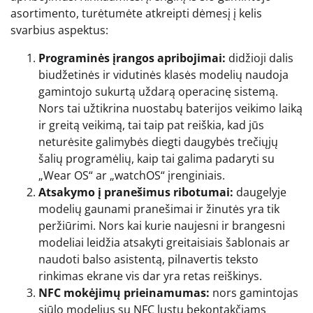
asortimento, turėtumėte atkreipti dėmesį į kelis
svarbius aspektus:
Programinės įrangos apribojimai:
didžioji dalis
biudžetinės ir vidutinės klasės modelių naudoja
gamintojo sukurtą uždarą operacinę sistemą.
Nors tai užtikrina nuostabų baterijos veikimo laiką
ir greitą veikimą, tai taip pat reiškia, kad jūs
neturėsite galimybės diegti daugybės trečiųjų
šalių programėlių, kaip tai galima padaryti su
„Wear OS“ ar „watchOS“ įrenginiais.
Atsakymo į pranešimus ribotumai:
daugelyje
modelių gaunami pranešimai ir žinutės yra tik
peržiūrimi. Nors kai kurie naujesni ir brangesni
modeliai leidžia atsakyti greitaisiais šablonais ar
naudoti balso asistentą, pilnavertis teksto
rinkimas ekrane vis dar yra retas reiškinys.
NFC mokėjimų prieinamumas:
nors gamintojas
siūlo modelius su NFC lustu bekontakčiams