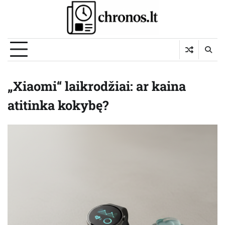
Skip
to
content
„Xiaomi“ laikrodžiai: ar kaina
atitinka kokybę?