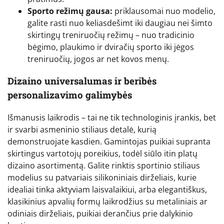
Sporto režimų gausa:
priklausomai nuo modelio,
galite rasti nuo keliasdešimt iki daugiau nei šimto
skirtingų treniruočių režimų – nuo tradicinio
bėgimo, plaukimo ir dviračių sporto iki jėgos
treniruočių, jogos ar net kovos menų.
Dizaino universalumas ir beribės
personalizavimo galimybės
Išmanusis laikrodis – tai ne tik technologinis įrankis, bet
ir svarbi asmeninio stiliaus detalė, kurią
demonstruojate kasdien. Gamintojas puikiai supranta
skirtingus vartotojų poreikius, todėl siūlo itin platų
dizaino asortimentą. Galite rinktis sportinio stiliaus
modelius su patvariais silikoniniais dirželiais, kurie
idealiai tinka aktyviam laisvalaikiui, arba elegantiškus,
klasikinius apvalių formų laikrodžius su metaliniais ar
odiniais dirželiais, puikiai derančius prie dalykinio