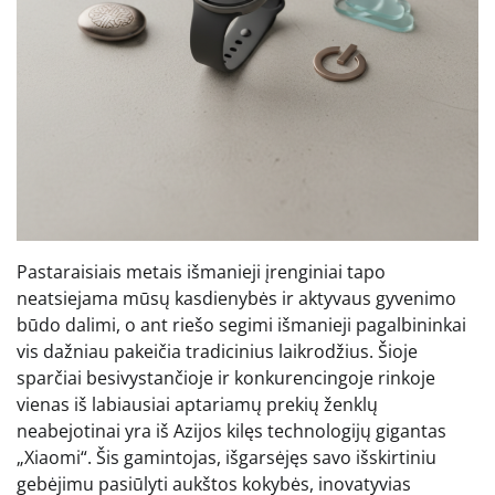
Pastaraisiais metais išmanieji įrenginiai tapo
neatsiejama mūsų kasdienybės ir aktyvaus gyvenimo
būdo dalimi, o ant riešo segimi išmanieji pagalbininkai
vis dažniau pakeičia tradicinius laikrodžius. Šioje
sparčiai besivystančioje ir konkurencingoje rinkoje
vienas iš labiausiai aptariamų prekių ženklų
neabejotinai yra iš Azijos kilęs technologijų gigantas
„Xiaomi“. Šis gamintojas, išgarsėjęs savo išskirtiniu
gebėjimu pasiūlyti aukštos kokybės, inovatyvias