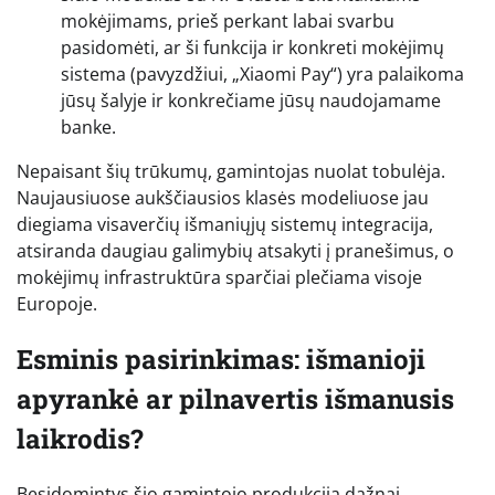
mokėjimams, prieš perkant labai svarbu
pasidomėti, ar ši funkcija ir konkreti mokėjimų
sistema (pavyzdžiui, „Xiaomi Pay“) yra palaikoma
jūsų šalyje ir konkrečiame jūsų naudojamame
banke.
Nepaisant šių trūkumų, gamintojas nuolat tobulėja.
Naujausiuose aukščiausios klasės modeliuose jau
diegiama visaverčių išmaniųjų sistemų integracija,
atsiranda daugiau galimybių atsakyti į pranešimus, o
mokėjimų infrastruktūra sparčiai plečiama visoje
Europoje.
Esminis pasirinkimas: išmanioji
apyrankė ar pilnavertis išmanusis
laikrodis?
Besidomintys šio gamintojo produkcija dažnai