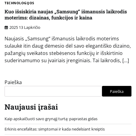
TECHNOLOGIJOS
Kuo išsiskiria naujas „Samsung“ išmanusis laikrodis
moterims: dizainas, funkcijos ir kaina
2025 13 Lapkričio
Naujasis „Samsung“ išmanusis laikrodis moterims
sulaukė itin daug dėmesio dėl savo elegantiško dizaino,
pažangių sveikatos stebėsenos funkcijų ir išskirtinio
suderinamumo su įvairiais įrenginiais. Tai laikrodis, […]
Paieška
Paieška
Naujausi įrašai
Kaip apskaičiuoti savo grynąjį turtą: paprastas gidas
Erkinis encefalitas: simptomai ir kada nedelsiant kreiptis