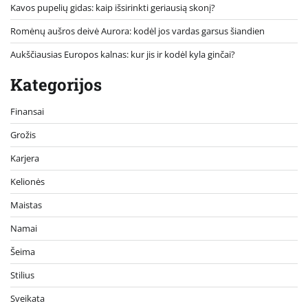
Kavos pupelių gidas: kaip išsirinkti geriausią skonį?
Romėnų aušros deivė Aurora: kodėl jos vardas garsus šiandien
Aukščiausias Europos kalnas: kur jis ir kodėl kyla ginčai?
Kategorijos
Finansai
Grožis
Karjera
Kelionės
Maistas
Namai
Šeima
Stilius
Sveikata