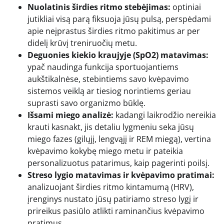
Nuolatinis širdies ritmo stebėjimas:
optiniai
jutikliai visą parą fiksuoja jūsų pulsą, perspėdami
apie neįprastus širdies ritmo pakitimus ar per
didelį krūvį treniruočių metu.
Deguonies kiekio kraujyje (SpO2) matavimas:
ypač naudinga funkcija sportuojantiems
aukštikalnėse, stebintiems savo kvėpavimo
sistemos veiklą ar tiesiog norintiems geriau
suprasti savo organizmo būklę.
Išsami miego analizė:
kadangi laikrodžio nereikia
krauti kasnakt, jis detaliu lygmeniu seka jūsų
miego fazes (gilųjį, lengvąjį ir REM miegą), vertina
kvėpavimo kokybę miego metu ir pateikia
personalizuotus patarimus, kaip pagerinti poilsį.
Streso lygio matavimas ir kvėpavimo pratimai:
analizuojant širdies ritmo kintamumą (HRV),
įrenginys nustato jūsų patiriamo streso lygį ir
prireikus pasiūlo atlikti raminančius kvėpavimo
pratimus.