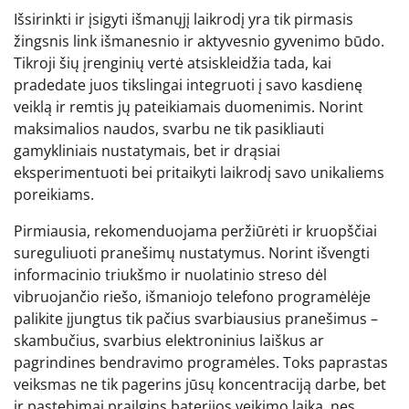
Išsirinkti ir įsigyti išmanųjį laikrodį yra tik pirmasis
žingsnis link išmanesnio ir aktyvesnio gyvenimo būdo.
Tikroji šių įrenginių vertė atsiskleidžia tada, kai
pradedate juos tikslingai integruoti į savo kasdienę
veiklą ir remtis jų pateikiamais duomenimis. Norint
maksimalios naudos, svarbu ne tik pasikliauti
gamykliniais nustatymais, bet ir drąsiai
eksperimentuoti bei pritaikyti laikrodį savo unikaliems
poreikiams.
Pirmiausia, rekomenduojama peržiūrėti ir kruopščiai
sureguliuoti pranešimų nustatymus. Norint išvengti
informacinio triukšmo ir nuolatinio streso dėl
vibruojančio riešo, išmaniojo telefono programėlėje
palikite įjungtus tik pačius svarbiausius pranešimus –
skambučius, svarbius elektroninius laiškus ar
pagrindines bendravimo programėles. Toks paprastas
veiksmas ne tik pagerins jūsų koncentraciją darbe, bet
ir pastebimai prailgins baterijos veikimo laiką, nes