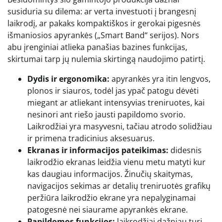
susiduria su dilema: ar verta investuoti į brangesnį
laikrodį, ar pakaks kompaktiškos ir gerokai pigesnės
išmaniosios apyrankės („Smart Band“ serijos). Nors
abu įrenginiai atlieka panašias bazines funkcijas,
skirtumai tarp jų nulemia skirtingą naudojimo patirtį.
Dydis ir ergonomika:
apyrankės yra itin lengvos,
plonos ir siauros, todėl jas ypač patogu dėvėti
miegant ar atliekant intensyvias treniruotes, kai
nesinori ant riešo jausti papildomo svorio.
Laikrodžiai yra masyvesni, tačiau atrodo solidžiau
ir primena tradicinius aksesuarus.
Ekranas ir informacijos pateikimas:
didesnis
laikrodžio ekranas leidžia vienu metu matyti kur
kas daugiau informacijos. Žinučių skaitymas,
navigacijos sekimas ar detalių treniruotės grafikų
peržiūra laikrodžio ekrane yra nepalyginamai
patogesnė nei siaurame apyrankės ekrane.
Papildomos funkcijos:
laikrodžiai dažniau turi