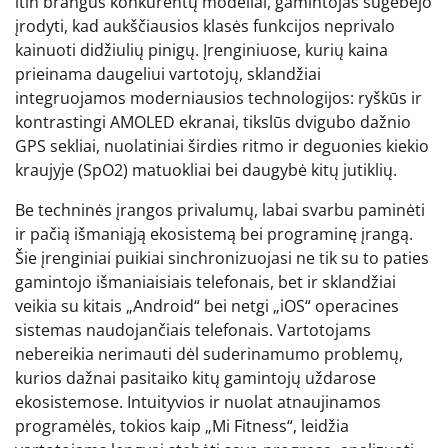
itin brangūs konkurentų modeliai, gamintojas sugebėjo
įrodyti, kad aukščiausios klasės funkcijos neprivalo
kainuoti didžiulių pinigų. Įrenginiuose, kurių kaina
prieinama daugeliui vartotojų, sklandžiai
integruojamos moderniausios technologijos: ryškūs ir
kontrastingi AMOLED ekranai, tikslūs dvigubo dažnio
GPS sekliai, nuolatiniai širdies ritmo ir deguonies kiekio
kraujyje (SpO2) matuokliai bei daugybė kitų jutiklių.
Be techninės įrangos privalumų, labai svarbu paminėti
ir pačią išmaniąją ekosistemą bei programinę įrangą.
Šie įrenginiai puikiai sinchronizuojasi ne tik su to paties
gamintojo išmaniaisiais telefonais, bet ir sklandžiai
veikia su kitais „Android“ bei netgi „iOS“ operacines
sistemas naudojančiais telefonais. Vartotojams
nebereikia nerimauti dėl suderinamumo problemų,
kurios dažnai pasitaiko kitų gamintojų uždarose
ekosistemose. Intuityvios ir nuolat atnaujinamos
programėlės, tokios kaip „Mi Fitness“, leidžia