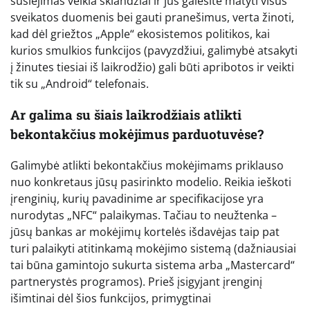
susiejimas veikia sklandžiai ir jūs galėsite matyti visus
sveikatos duomenis bei gauti pranešimus, verta žinoti,
kad dėl griežtos „Apple“ ekosistemos politikos, kai
kurios smulkios funkcijos (pavyzdžiui, galimybė atsakyti
į žinutes tiesiai iš laikrodžio) gali būti apribotos ir veikti
tik su „Android“ telefonais.
Ar galima su šiais laikrodžiais atlikti
bekontakčius mokėjimus parduotuvėse?
Galimybė atlikti bekontakčius mokėjimams priklauso
nuo konkretaus jūsų pasirinkto modelio. Reikia ieškoti
įrenginių, kurių pavadinime ar specifikacijose yra
nurodytas „NFC“ palaikymas. Tačiau to neužtenka –
jūsų bankas ar mokėjimų kortelės išdavėjas taip pat
turi palaikyti atitinkamą mokėjimo sistemą (dažniausiai
tai būna gamintojo sukurta sistema arba „Mastercard“
partnerystės programos). Prieš įsigyjant įrenginį
išimtinai dėl šios funkcijos, primygtinai