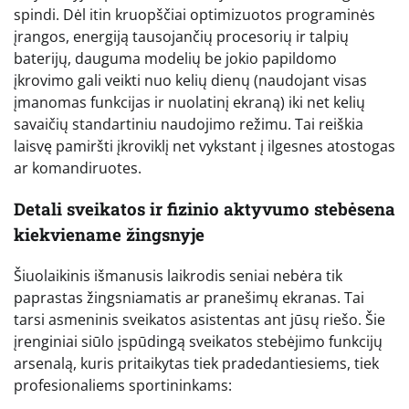
spindi. Dėl itin kruopščiai optimizuotos programinės
įrangos, energiją tausojančių procesorių ir talpių
baterijų, dauguma modelių be jokio papildomo
įkrovimo gali veikti nuo kelių dienų (naudojant visas
įmanomas funkcijas ir nuolatinį ekraną) iki net kelių
savaičių standartiniu naudojimo režimu. Tai reiškia
laisvę pamiršti įkroviklį net vykstant į ilgesnes atostogas
ar komandiruotes.
Detali sveikatos ir fizinio aktyvumo stebėsena
kiekviename žingsnyje
Šiuolaikinis išmanusis laikrodis seniai nebėra tik
paprastas žingsniamatis ar pranešimų ekranas. Tai
tarsi asmeninis sveikatos asistentas ant jūsų riešo. Šie
įrenginiai siūlo įspūdingą sveikatos stebėjimo funkcijų
arsenalą, kuris pritaikytas tiek pradedantiesiems, tiek
profesionaliems sportininkams: