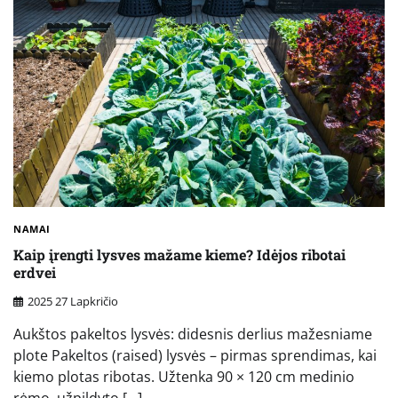
NAMAI
Kaip įrengti lysves mažame kieme? Idėjos ribotai
erdvei
2025 27 Lapkričio
Aukštos pakeltos lysvės: didesnis derlius mažesniame
plote Pakeltos (raised) lysvės – pirmas sprendimas, kai
kiemo plotas ribotas. Užtenka 90 × 120 cm medinio