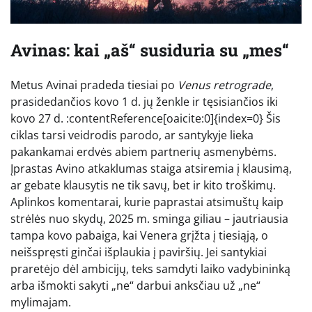
Avinas: kai „aš“ susiduria su „mes“
Metus Avinai pradeda tiesiai po
Venus retrograde
,
prasidedančios kovo 1 d. jų ženkle ir tęsisiančios iki
kovo 27 d. :contentReference[oaicite:0]{index=0} Šis
ciklas tarsi veidrodis parodo, ar santykyje lieka
pakankamai erdvės abiem partnerių asmenybėms.
Įprastas Avino atkaklumas staiga atsiremia į klausimą,
ar gebate klausytis ne tik savų, bet ir kito troškimų.
Aplinkos komentarai, kurie paprastai atsimuštų kaip
strėlės nuo skydų, 2025 m. sminga giliau – jautriausia
tampa kovo pabaiga, kai Venera grįžta į tiesiąją, o
neišspręsti ginčai išplaukia į paviršių. Jei santykiai
praretėjo dėl ambicijų, teks samdyti laiko vadybininką
arba išmokti sakyti „ne“ darbui anksčiau už „ne“
mylimajam.