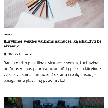
NAMAI
Kūrybinės veiklos vaikams namuose: ką išbandyti be
ekranų?
2025 27 Lapkričio
Rankų darbo plastilinas: virtuvės chemija, kuri lavina
pojūčius Vienas paprasčiausių būdų perkelti kūrybines
veiklas vaikams namuose iš ekranų į realų pasaulį –
pasigaminti plastiliną patiems. […]