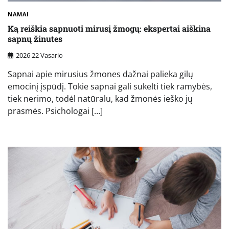
NAMAI
Ką reiškia sapnuoti mirusį žmogų: ekspertai aiškina
sapnų žinutes
2026 22 Vasario
Sapnai apie mirusius žmones dažnai palieka gilų
emocinį įspūdį. Tokie sapnai gali sukelti tiek ramybės,
tiek nerimo, todėl natūralu, kad žmonės ieško jų
prasmės. Psichologai […]