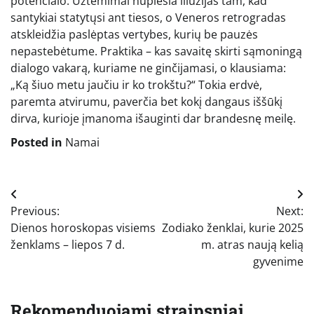
potencialo. Užtemimai nuplėšia iliuzijas tam, kad
santykiai statytųsi ant tiesos, o Veneros retrogradas
atskleidžia paslėptas vertybes, kurių be pauzės
nepastebėtume. Praktika – kas savaitę skirti sąmoningą
dialogo vakarą, kuriame ne ginčijamasi, o klausiama:
„Ką šiuo metu jaučiu ir ko trokštu?“ Tokia erdvė,
paremta atvirumu, paverčia bet kokį dangaus iššūkį
dirva, kurioje įmanoma išauginti dar brandesnę meilę.
Posted in
Namai
Navigacija
Previous:
Next:
tarp
Dienos horoskopas visiems
Zodiako ženklai, kurie 2025
įrašų
ženklams – liepos 7 d.
m. atras naują kelią
gyvenime
Rekomenduojami straipsniai