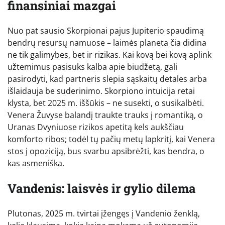
finansiniai mazgai
Nuo pat sausio Skorpionai pajus Jupiterio spaudimą
bendrų resursų namuose – laimės planeta čia didina
ne tik galimybes, bet ir rizikas. Kai kovą bei kovą aplink
užtemimus pasisuks kalba apie biudžetą, gali
pasirodyti, kad partneris slepia sąskaitų detales arba
išlaidauja be suderinimo. Skorpiono intuicija retai
klysta, bet 2025 m. iššūkis – ne susekti, o susikalbėti.
Venera Žuvyse balandį traukte trauks į romantiką, o
Uranas Dvyniuose rizikos apetitą kels aukščiau
komforto ribos; todėl tų pačių metų lapkritį, kai Venera
stos į opoziciją, bus svarbu apsibrėžti, kas bendra, o
kas asmeniška.
Vandenis: laisvės ir gylio dilema
Plutonas, 2025 m. tvirtai įžengęs į Vandenio ženklą,