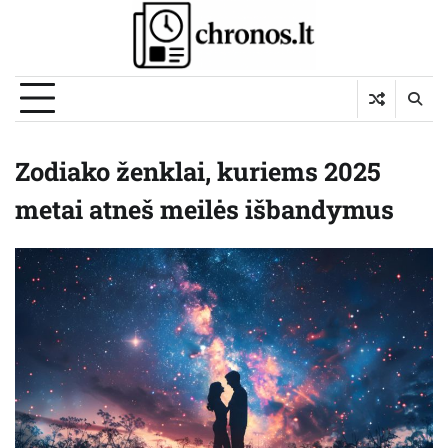
Skip
to
content
Zodiako ženklai, kuriems 2025
metai atneš meilės išbandymus