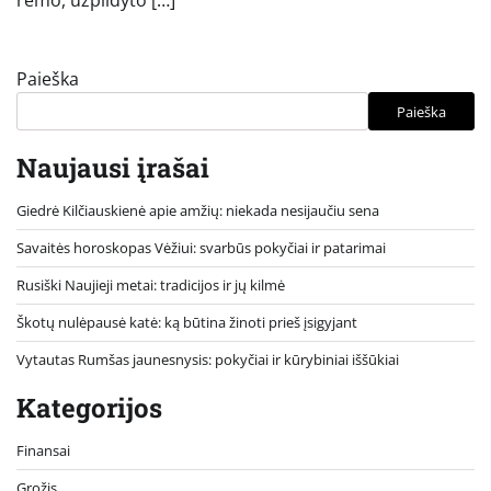
rėmo, užpildyto […]
Paieška
Paieška
Naujausi įrašai
Giedrė Kilčiauskienė apie amžių: niekada nesijaučiu sena
Savaitės horoskopas Vėžiui: svarbūs pokyčiai ir patarimai
Rusiški Naujieji metai: tradicijos ir jų kilmė
Škotų nulėpausė katė: ką būtina žinoti prieš įsigyjant
Vytautas Rumšas jaunesnysis: pokyčiai ir kūrybiniai iššūkiai
Kategorijos
Finansai
Grožis