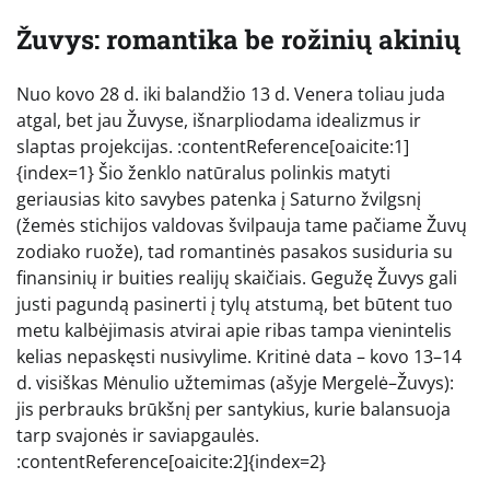
Žuvys: romantika be rožinių akinių
Nuo kovo 28 d. iki balandžio 13 d. Venera toliau juda
atgal, bet jau Žuvyse, išnarpliodama idealizmus ir
slaptas projekcijas. :contentReference[oaicite:1]
{index=1} Šio ženklo natūralus polinkis matyti
geriausias kito savybes patenka į Saturno žvilgsnį
(žemės stichijos valdovas švilpauja tame pačiame Žuvų
zodiako ruože), tad romantinės pasakos susiduria su
finansinių ir buities realijų skaičiais. Gegužę Žuvys gali
justi pagundą pasinerti į tylų atstumą, bet būtent tuo
metu kalbėjimasis atvirai apie ribas tampa vienintelis
kelias nepaskęsti nusivylime. Kritinė data – kovo 13–14
d. visiškas Mėnulio užtemimas (ašyje Mergelė–Žuvys):
jis perbrauks brūkšnį per santykius, kurie balansuoja
tarp svajonės ir saviapgaulės.
:contentReference[oaicite:2]{index=2}