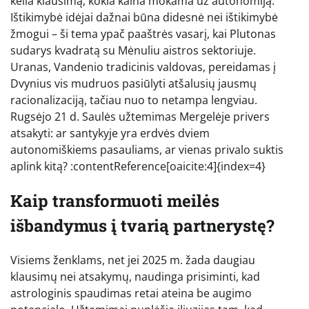
kelia klausimą, kokia kaina mokama už autonomiją.
Ištikimybė idėjai dažnai būna didesnė nei ištikimybė
žmogui – ši tema ypač paaštrės vasarį, kai Plutonas
sudarys kvadratą su Mėnuliu aistros sektoriuje.
Uranas, Vandenio tradicinis valdovas, pereidamas į
Dvynius vis mudruos pasiūlyti atšalusių jausmų
racionalizaciją, tačiau nuo to netampa lengviau.
Rugsėjo 21 d. Saulės užtemimas Mergelėje privers
atsakyti: ar santykyje yra erdvės dviem
autonomiškiems pasauliams, ar vienas privalo suktis
aplink kitą? :contentReference[oaicite:4]{index=4}
Kaip transformuoti meilės
išbandymus į tvarią partnerystę?
Visiems ženklams, net jei 2025 m. žada daugiau
klausimų nei atsakymų, naudinga prisiminti, kad
astrologinis spaudimas retai ateina be augimo