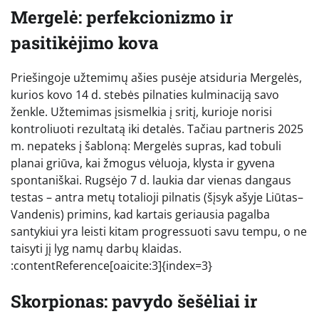
Mergelė: perfekcionizmo ir
pasitikėjimo kova
Priešingoje užtemimų ašies pusėje atsiduria Mergelės,
kurios kovo 14 d. stebės pilnaties kulminaciją savo
ženkle. Užtemimas įsismelkia į sritį, kurioje norisi
kontroliuoti rezultatą iki detalės. Tačiau partneris 2025
m. nepateks į šabloną: Mergelės supras, kad tobuli
planai griūva, kai žmogus vėluoja, klysta ir gyvena
spontaniškai. Rugsėjo 7 d. laukia dar vienas dangaus
testas – antra metų totalioji pilnatis (šįsyk ašyje Liūtas–
Vandenis) primins, kad kartais geriausia pagalba
santykiui yra leisti kitam progressuoti savu tempu, o ne
taisyti jį lyg namų darbų klaidas.
:contentReference[oaicite:3]{index=3}
Skorpionas: pavydo šešėliai ir