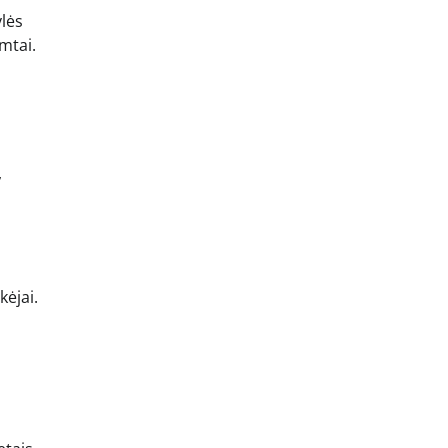
lės
mtai.
,
kėjai.