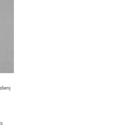
sdienį
is