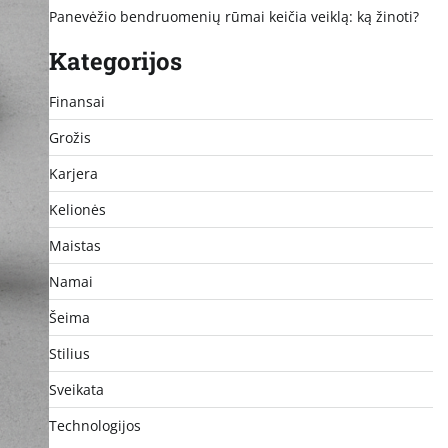
Panevėžio bendruomenių rūmai keičia veiklą: ką žinoti?
Kategorijos
Finansai
Grožis
Karjera
Kelionės
Maistas
Namai
Šeima
Stilius
Sveikata
Technologijos