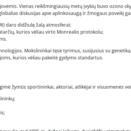
jovėmis. Vienas reikšmingiausių metų įvykių buvo ozono sky
globalias diskusijas apie aplinkosaugą ir žmogaus poveikį ga
W) daro didžiulę žalą atmosferai;
tarčių, kurios vėliau virto Monrealio protokolu;
ms.
ologijos. Mokslininkai tęsė tyrimus, susijusius su genetika
joms, kurios vėliau pakeitė gydymo standartus.
imė žymūs sportininkai, aktoriai, atlikėjai ir visuomenės vei
lininkų;
is;