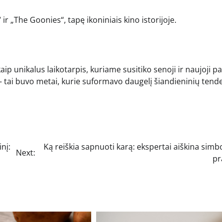
 ir „The Goonies“, tapę ikoniniais kino istorijoje.
ip unikalus laikotarpis, kuriame susitiko senoji ir naujoji p
– tai buvo metai, kurie suformavo daugelį šiandieninių tend
nį:
Ką reiškia sapnuoti karą: ekspertai aiškina simb
Next:
p