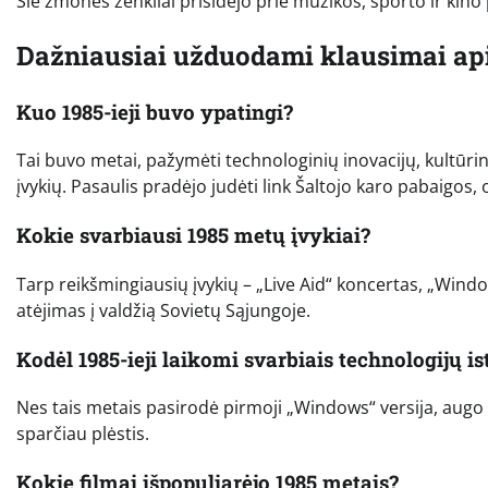
Šie žmonės ženkliai prisidėjo prie muzikos, sporto ir kino
Dažniausiai užduodami klausimai api
Kuo 1985-ieji buvo ypatingi?
Tai buvo metai, pažymėti technologinių inovacijų, kultūrini
įvykių. Pasaulis pradėjo judėti link Šaltojo karo pabaigos,
Kokie svarbiausi 1985 metų įvykiai?
Tarp reikšmingiausių įvykių – „Live Aid“ koncertas, „Wind
atėjimas į valdžią Sovietų Sąjungoje.
Kodėl 1985-ieji laikomi svarbiais technologijų ist
Nes tais metais pasirodė pirmoji „Windows“ versija, augo 
sparčiau plėstis.
Kokie filmai išpopuliarėjo 1985 metais?