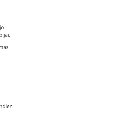
jo
ijai.
ymas
andien