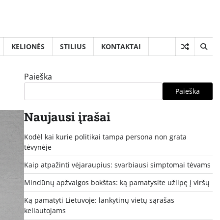
KELIONĖS
STILIUS
KONTAKTAI
Paieška
Paieška
Naujausi įrašai
Kodėl kai kurie politikai tampa persona non grata
tėvynėje
Kaip atpažinti vėjaraupius: svarbiausi simptomai tėvams
Mindūnų apžvalgos bokštas: ką pamatysite užlipę į viršų
Ką pamatyti Lietuvoje: lankytinų vietų sąrašas
keliautojams