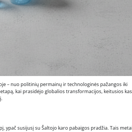
joje – nuo politinių permainų ir technologinės pažangos iki
ų etapą, kai prasidėjo globalios transformacijos, keitusios ka
į.
į, ypač susijusį su Šaltojo karo pabaigos pradžia. Tais meta