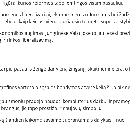
 figūra, kurios reformos tapo lemtingos visam pasauliui.
visuomenės liberalizacijai, ekonominėms reformoms bei žodž
is stebėjo, kaip keičiasi viena didžiausių to meto supervalstybi
konomikos augimas. Jungtinėse Valstijose toliau tęsėsi pre
ir rinkos liberalizavimą.
otarpiu pasaulis žengė dar vieną žingsnį į skaitmeninę erą, o 
grafinės vartotojo sąsajos bandymas atvėrė kelią šiuolaikine
giau žmonių pradėjo naudoti kompiuterius darbui ir pramo
r brangūs, jie tapo prestižo ir naujovių simboliu.
ką šiandien laikome savaime suprantamais dalykais – nuo