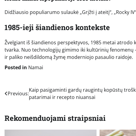
Didžiausio populiarumo sulaukė „Grįžti į ateitį“, „Rocky IV“
1985-ieji šiandienos kontekste
Žvelgiant iš šiandienos perspektyvos, 1985 metai atrodo ka
tvarka. Nuo technologijų gimimo iki kultūrinių fenomenų 
ir paliko neišdildomą žymę moderniojo pasaulio raidoje.
Posted in
Namai
Navigacija
Kaip pasigaminti gardų raugintų kopūstų troški
Previous:
patarimai ir recepto niuansai
tarp
įrašų
Rekomenduojami straipsniai