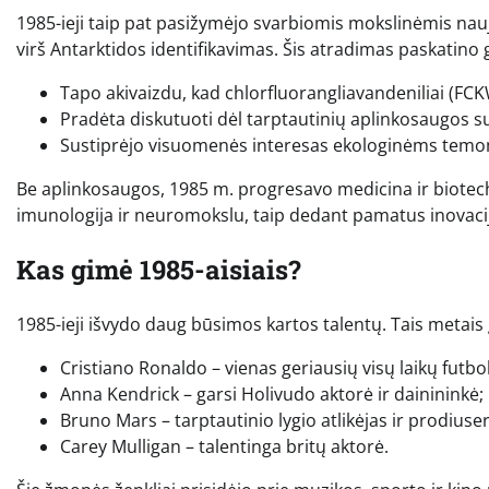
1985-ieji taip pat pasižymėjo svarbiomis mokslinėmis nau
virš Antarktidos identifikavimas. Šis atradimas paskatino 
Tapo akivaizdu, kad chlorfluorangliavandeniliai (FCK
Pradėta diskutuoti dėl tarptautinių aplinkosaugos su
Sustiprėjo visuomenės interesas ekologinėms temo
Be aplinkosaugos, 1985 m. progresavo medicina ir biotechn
imunologija ir neuromokslu, taip dedant pamatus inovaci
Kas gimė 1985-aisiais?
1985-ieji išvydo daug būsimos kartos talentų. Tais metais g
Cristiano Ronaldo – vienas geriausių visų laikų futbo
Anna Kendrick – garsi Holivudo aktorė ir dainininkė;
Bruno Mars – tarptautinio lygio atlikėjas ir prodiuser
Carey Mulligan – talentinga britų aktorė.