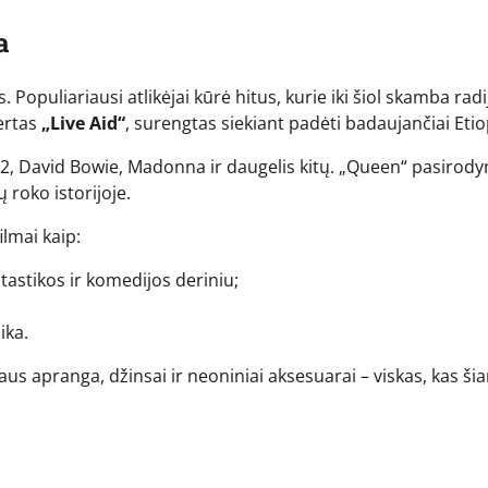
a
opuliariausi atlikėjai kūrė hitus, kurie iki šiol skamba radi
certas
„Live Aid“
, surengtas siekiant padėti badaujančiai Etiop
2, David Bowie, Madonna ir daugelis kitų. „Queen“ pasirod
roko istorijoje.
ilmai kaip:
antastikos ir komedijos deriniu;
ika.
us apranga, džinsai ir neoniniai aksesuarai – viskas, kas ši