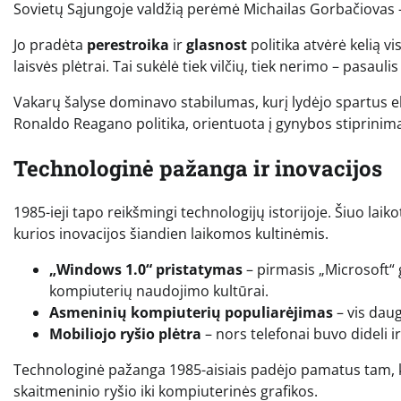
Sovietų Sąjungoje valdžią perėmė Michailas Gorbačiovas –
Jo pradėta
perestroika
ir
glasnost
politika atvėrė kelią 
laisvės plėtrai. Tai sukėlė tiek vilčių, tiek nerimo – pasaul
Vakarų šalyse dominavo stabilumas, kurį lydėjo spartus e
Ronaldo Reagano politika, orientuota į gynybos stiprinimą 
Technologinė pažanga ir inovacijos
1985-ieji tapo reikšmingi technologijų istorijoje. Šiuo laik
kurios inovacijos šiandien laikomos kultinėmis.
„Windows 1.0“ pristatymas
– pirmasis „Microsoft“ 
kompiuterių naudojimo kultūrai.
Asmeninių kompiuterių populiarėjimas
– vis dau
Mobiliojo ryšio plėtra
– nors telefonai buvo dideli i
Technologinė pažanga 1985-aisiais padėjo pamatus tam, 
skaitmeninio ryšio iki kompiuterinės grafikos.