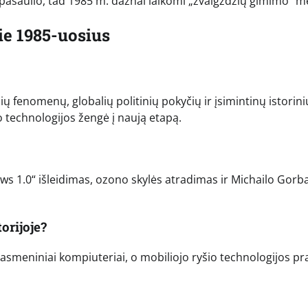
 pasaulio, tad 1985 m. dažnai laikomi „žvaigždžių gimimo“ me
e 1985-uosius
ų fenomenų, globalių politinių pokyčių ir įsimintinų istorini
 o technologijos žengė į naują etapą.
ows 1.0“ išleidimas, ozono skylės atradimas ir Michailo Gorb
orijoje?
asmeniniai kompiuteriai, o mobiliojo ryšio technologijos pr