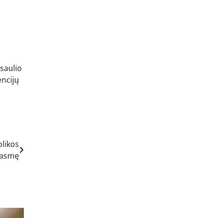
asaulio
encijų
olikos
rasmę