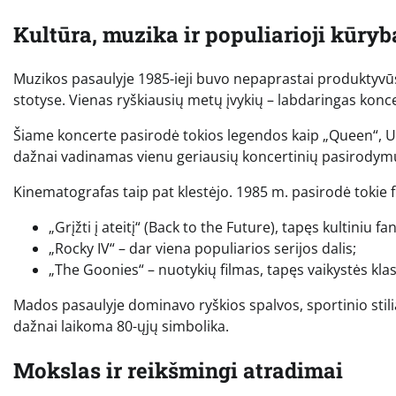
Kultūra, muzika ir populiarioji kūryb
Muzikos pasaulyje 1985-ieji buvo nepaprastai produktyvūs. P
stotyse. Vienas ryškiausių metų įvykių – labdaringas kon
Šiame koncerte pasirodė tokios legendos kaip „Queen“, U
dažnai vadinamas vienu geriausių koncertinių pasirodymų 
Kinematografas taip pat klestėjo. 1985 m. pasirodė tokie f
„Grįžti į ateitį“ (Back to the Future), tapęs kultiniu f
„Rocky IV“ – dar viena populiarios serijos dalis;
„The Goonies“ – nuotykių filmas, tapęs vaikystės klas
Mados pasaulyje dominavo ryškios spalvos, sportinio stilia
dažnai laikoma 80-ųjų simbolika.
Mokslas ir reikšmingi atradimai