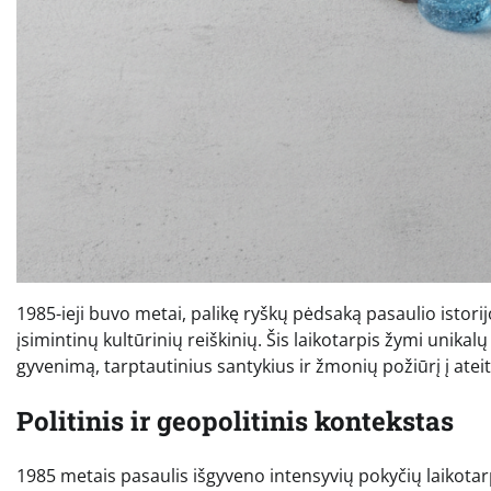
1985-ieji buvo metai, palikę ryškų pėdsaką pasaulio istori
įsimintinų kultūrinių reiškinių. Šis laikotarpis žymi unikal
gyvenimą, tarptautinius santykius ir žmonių požiūrį į ateit
Politinis ir geopolitinis kontekstas
1985 metais pasaulis išgyveno intensyvių pokyčių laikotarp