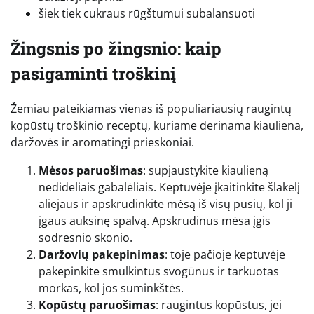
šiek tiek cukraus rūgštumui subalansuoti
Žingsnis po žingsnio: kaip
pasigaminti troškinį
Žemiau pateikiamas vienas iš populiariausių raugintų
kopūstų troškinio receptų, kuriame derinama kiauliena,
daržovės ir aromatingi prieskoniai.
Mėsos paruošimas
: supjaustykite kiaulieną
nedideliais gabalėliais. Keptuvėje įkaitinkite šlakelį
aliejaus ir apskrudinkite mėsą iš visų pusių, kol ji
įgaus auksinę spalvą. Apskrudinus mėsa įgis
sodresnio skonio.
Daržovių pakepinimas
: toje pačioje keptuvėje
pakepinkite smulkintus svogūnus ir tarkuotas
morkas, kol jos suminkštės.
Kopūstų paruošimas
: raugintus kopūstus, jei