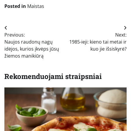
Posted in
Maistas
Navigacija
Previous:
Next:
tarp
Naujos raudonų nagų
1985-ieji: kieno tai metai ir
įrašų
idėjos, kurios įkvėps jūsų
kuo jie išsiskyrė?
žiemos manikiūrą
Rekomenduojami straipsniai