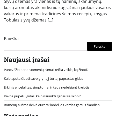
Slyvų džemas yra vienas iš tų naminių skanumynų,
kurių aromatas akimirksniu sugrąžina į jaukius vasaros
vakarus ir primena tradicines šeimos receptų knygas.
Tobulas slyvų džemas […]
Paieška
Paieška
Naujausi įrašai
Panevėžio bendruomenių rūmai keičia veiklą: ką žinoti?
Kaip apskaičiuoti savo grynąjį turtą: paprastas gidas
Erkinis encefalitas: simptomai ir kada nedelsiant kreiptis
Kavos pupelių gidas: kaip išsirinkti geriausią skonį?
Romėnų aušros deivė Aurora: kodėl jos vardas garsus šiandien