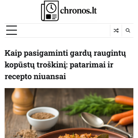
Skip
to
content
Kaip pasigaminti gardų raugintų
kopūstų troškinį: patarimai ir
recepto niuansai