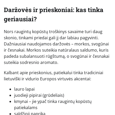
Daržovės ir prieskoniai: kas tinka
geriausiai?
Nors raugintų kopūstų troškinys savaime turi daug
skonio, tinkami priedai gali jį dar labiau pagyvinti.
Dažniausiai naudojamos daržovės – morkos, svogūnai
ir česnakai. Morkos suteikia natūralaus saldumo, kuris
padeda subalansuoti rūgštumą, o svogūnai ir česnakai
suteikia sodresnio aromato.
Kalbant apie prieskonius, patiekalui tinka tradiciniai
lietuviški ir vidurio Europos virtuvės akcentai:
lauro lapai
juodieji pipirai (grūdeliais)
kmynai – jie ypač tinka raugintų kopūstų
patiekalams
saldžioji paprika