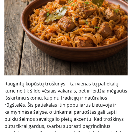
Raugintų kopūstų troškinys – tai vienas tų patiekalų,
kurie ne tik šildo vėsiais vakarais, bet ir leidžia mėgautis
išskirtiniu skoniu, kupinu tradicijų ir natūralios
rūgštelės. Šis patiekalas itin populiarus Lietuvoje ir
kaimyninėse šalyse, o tinkamai paruoštas gali tapti
puikiu šeimos savaitgalio pietų akcentu. Kad troškinys
būtų tikrai gardus, svarbu suprasti pagrindinius