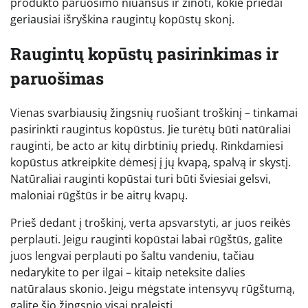
produkto paruošimo niuansus ir žinoti, kokie priedai
geriausiai išryškina raugintų kopūstų skonį.
Raugintų kopūstų pasirinkimas ir
paruošimas
Vienas svarbiausių žingsnių ruošiant troškinį – tinkamai
pasirinkti raugintus kopūstus. Jie turėtų būti natūraliai
rauginti, be acto ar kitų dirbtinių priedų. Rinkdamiesi
kopūstus atkreipkite dėmesį į jų kvapą, spalvą ir skystį.
Natūraliai rauginti kopūstai turi būti šviesiai gelsvi,
maloniai rūgštūs ir be aitrų kvapų.
Prieš dedant į troškinį, verta apsvarstyti, ar juos reikės
perplauti. Jeigu rauginti kopūstai labai rūgštūs, galite
juos lengvai perplauti po šaltu vandeniu, tačiau
nedarykite to per ilgai – kitaip neteksite dalies
natūralaus skonio. Jeigu mėgstate intensyvų rūgštumą,
galite šio žingsnio visai praleisti.