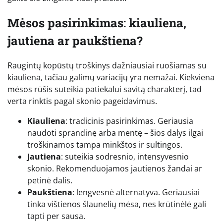
Mėsos pasirinkimas: kiauliena,
jautiena ar paukštiena?
Raugintų kopūstų troškinys dažniausiai ruošiamas su
kiauliena, tačiau galimų variacijų yra nemažai. Kiekviena
mėsos rūšis suteikia patiekalui savitą charakterį, tad
verta rinktis pagal skonio pageidavimus.
Kiauliena
: tradicinis pasirinkimas. Geriausia
naudoti sprandinę arba mentę – šios dalys ilgai
troškinamos tampa minkštos ir sultingos.
Jautiena
: suteikia sodresnio, intensyvesnio
skonio. Rekomenduojamos jautienos žandai ar
petinė dalis.
Paukštiena
: lengvesnė alternatyva. Geriausiai
tinka vištienos šlaunelių mėsa, nes krūtinėlė gali
tapti per sausa.