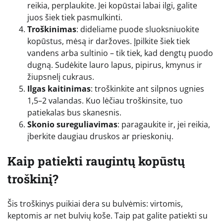
reikia, perplaukite. Jei kopūstai labai ilgi, galite
juos šiek tiek pasmulkinti.
Troškinimas
: dideliame puode sluoksniuokite
kopūstus, mėsą ir daržoves. Įpilkite šiek tiek
vandens arba sultinio – tik tiek, kad dengtų puodo
dugną. Sudėkite lauro lapus, pipirus, kmynus ir
žiupsnelį cukraus.
Ilgas kaitinimas
: troškinkite ant silpnos ugnies
1,5–2 valandas. Kuo lėčiau troškinsite, tuo
patiekalas bus skanesnis.
Skonio sureguliavimas
: paragaukite ir, jei reikia,
įberkite daugiau druskos ar prieskonių.
Kaip patiekti raugintų kopūstų
troškinį?
Šis troškinys puikiai dera su bulvėmis: virtomis,
keptomis ar net bulvių koše. Taip pat galite patiekti su