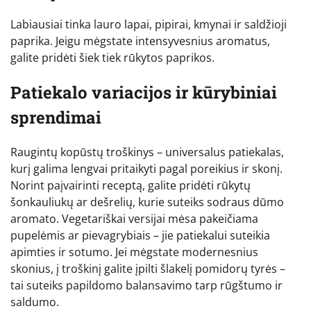
Labiausiai tinka lauro lapai, pipirai, kmynai ir saldžioji
paprika. Jeigu mėgstate intensyvesnius aromatus,
galite pridėti šiek tiek rūkytos paprikos.
Patiekalo variacijos ir kūrybiniai
sprendimai
Raugintų kopūstų troškinys – universalus patiekalas,
kurį galima lengvai pritaikyti pagal poreikius ir skonį.
Norint paįvairinti receptą, galite pridėti rūkytų
šonkauliukų ar dešrelių, kurie suteiks sodraus dūmo
aromato. Vegetariškai versijai mėsa pakeičiama
pupelėmis ar pievagrybiais – jie patiekalui suteikia
apimties ir sotumo. Jei mėgstate modernesnius
skonius, į troškinį galite įpilti šlakelį pomidorų tyrės –
tai suteiks papildomo balansavimo tarp rūgštumo ir
saldumo.