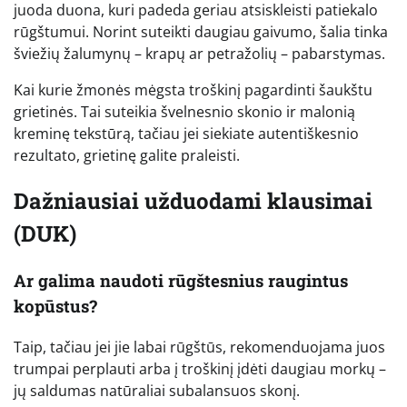
juoda duona, kuri padeda geriau atsiskleisti patiekalo
rūgštumui. Norint suteikti daugiau gaivumo, šalia tinka
šviežių žalumynų – krapų ar petražolių – pabarstymas.
Kai kurie žmonės mėgsta troškinį pagardinti šaukštu
grietinės. Tai suteikia švelnesnio skonio ir malonią
kreminę tekstūrą, tačiau jei siekiate autentiškesnio
rezultato, grietinę galite praleisti.
Dažniausiai užduodami klausimai
(DUK)
Ar galima naudoti rūgštesnius raugintus
kopūstus?
Taip, tačiau jei jie labai rūgštūs, rekomenduojama juos
trumpai perplauti arba į troškinį įdėti daugiau morkų –
jų saldumas natūraliai subalansuos skonį.