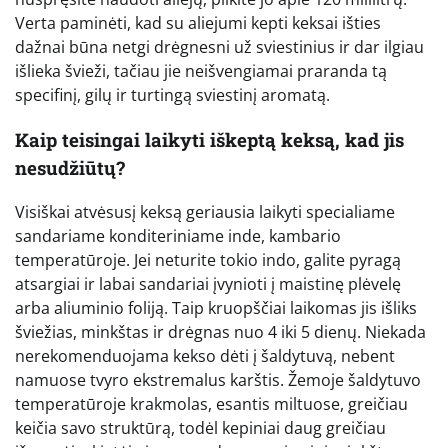
Verta paminėti, kad su aliejumi kepti keksai išties
dažnai būna netgi drėgnesni už sviestinius ir dar ilgiau
išlieka švieži, tačiau jie neišvengiamai praranda tą
specifinį, gilų ir turtingą sviestinį aromatą.
Kaip teisingai laikyti iškeptą keksą, kad jis
nesudžiūtų?
Visiškai atvėsusį keksą geriausia laikyti specialiame
sandariame konditeriniame inde, kambario
temperatūroje. Jei neturite tokio indo, galite pyragą
atsargiai ir labai sandariai įvynioti į maistinę plėvelę
arba aliuminio foliją. Taip kruopščiai laikomas jis išliks
šviežias, minkštas ir drėgnas nuo 4 iki 5 dienų. Niekada
nerekomenduojama kekso dėti į šaldytuvą, nebent
namuose tvyro ekstremalus karštis. Žemoje šaldytuvo
temperatūroje krakmolas, esantis miltuose, greičiau
keičia savo struktūrą, todėl kepiniai daug greičiau