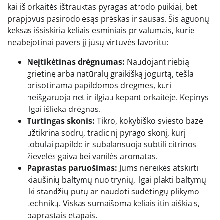
kai iš orkaitės ištrauktas pyragas atrodo puikiai, bet
prapjovus pasirodo esąs prėskas ir sausas. Šis aguonų
keksas išsiskiria keliais esminiais privalumais, kurie
neabejotinai pavers jį jūsų virtuvės favoritu:
Neįtikėtinas drėgnumas:
Naudojant riebią
grietinę arba natūralų graikišką jogurtą, tešla
prisotinama papildomos drėgmės, kuri
neišgaruoja net ir ilgiau kepant orkaitėje. Kepinys
ilgai išlieka drėgnas.
Turtingas skonis:
Tikro, kokybiško sviesto bazė
užtikrina sodrų, tradicinį pyrago skonį, kurį
tobulai papildo ir subalansuoja subtili citrinos
žievelės gaiva bei vanilės aromatas.
Paprastas paruošimas:
Jums nereikės atskirti
kiaušinių baltymų nuo trynių, ilgai plakti baltymų
iki standžių putų ar naudoti sudėtingų plikymo
technikų. Viskas sumaišoma keliais itin aiškiais,
paprastais etapais.