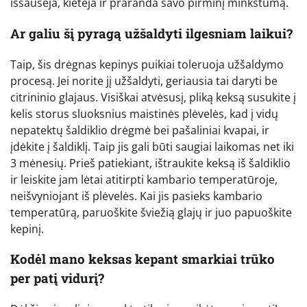
išsausėja, kietėja ir praranda savo pirminį minkštumą.
Ar galiu šį pyragą užšaldyti ilgesniam laikui?
Taip, šis drėgnas kepinys puikiai toleruoja užšaldymo
procesą. Jei norite jį užšaldyti, geriausia tai daryti be
citrininio glajaus. Visiškai atvėsusį, pliką keksą susukite į
kelis storus sluoksnius maistinės plėvelės, kad į vidų
nepatektų šaldiklio drėgmė bei pašaliniai kvapai, ir
įdėkite į šaldiklį. Taip jis gali būti saugiai laikomas net iki
3 mėnesių. Prieš patiekiant, ištraukite keksą iš šaldiklio
ir leiskite jam lėtai atitirpti kambario temperatūroje,
neišvyniojant iš plėvelės. Kai jis pasieks kambario
temperatūrą, paruoškite šviežią glajų ir juo papuoškite
kepinį.
Kodėl mano keksas kepant smarkiai trūko
per patį vidurį?