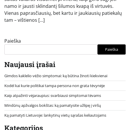
namo ir jausti sklindantį šilumos kvapą iš virtuvės.
Vienas paprasčiausių, bet kartu ir jaukiausių patiekalų
tam – vištienos […]
Paieška
Paieška
Naujausi įrašai
Gimdos kaklelio vėžio simptomai: ką būtina žinoti kiekvienai
Kodėl kai kurie politikai tampa persona non grata tėvynėje
Kaip atpažinti vėjaraupius: svarbiausi simptomai tėvams
Mindūnų apžvalgos bokštas: ką pamatysite užlipę į viršų
Ką pamatyti Lietuvoje: lankytinų vietų sąrašas keliautojams
Kategorijos