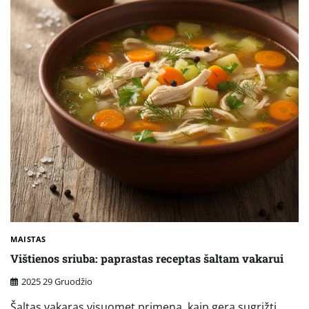
MAISTAS
Vištienos sriuba: paprastas receptas šaltam vakarui
2025 29 Gruodžio
Šaltas vakaras visuomet primena, kaip gera sugrįžti