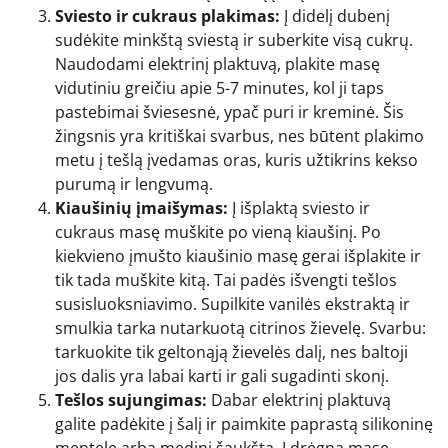
Sviesto ir cukraus plakimas:
Į didelį dubenį
sudėkite minkštą sviestą ir suberkite visą cukrų.
Naudodami elektrinį plaktuvą, plakite masę
vidutiniu greičiu apie 5-7 minutes, kol ji taps
pastebimai šviesesnė, ypač puri ir kreminė. Šis
žingsnis yra kritiškai svarbus, nes būtent plakimo
metu į tešlą įvedamas oras, kuris užtikrins kekso
purumą ir lengvumą.
Kiaušinių įmaišymas:
Į išplaktą sviesto ir
cukraus masę muškite po vieną kiaušinį. Po
kiekvieno įmušto kiaušinio masę gerai išplakite ir
tik tada muškite kitą. Tai padės išvengti tešlos
susisluoksniavimo. Supilkite vanilės ekstraktą ir
smulkia tarka nutarkuotą citrinos žievelę. Svarbu:
tarkuokite tik geltonąją žievelės dalį, nes baltoji
jos dalis yra labai karti ir gali sugadinti skonį.
Tešlos sujungimas:
Dabar elektrinį plaktuvą
galite padėkite į šalį ir paimkite paprastą silikoninę