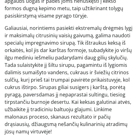
apgaubs uogas ir padės joms nenuskęsti į kekso
formos dugną kepimo metu, taip užtikrinant tolygų
pasiskirstymą visame pyrago tūryje.
Galiausiai, norintiems pasiekti ekstremalų drėgmės lygį
ir maksimalų citrusinių vaisių gaivumą, galima naudoti
specialų impregnavimo sirupą. Tik ištraukus keksą iš
orkaitės, kol jis dar karštas formoje, subadykite jo viršų
ilgu mediniu iešmeliu padarydami daug gilių skylučių.
Tada sulaistykite jį šiltu sirupu, pagamintu iš lygiomis
dalimis sumaišyto vandens, cukraus ir šviežių citrinos
sulčių, kurį prieš tai trumpai pavirėte prikaistuvyje, kol
cukrus ištirpo. Sirupas giliai susigers į karštą, porėtą
pyragą, paversdamas jį nepaprastai sultingu, tiesiog
tirpstančiu burnoje desertu. Kai keksas galutinai atvės,
užbaikite jį tradiciniu baltuoju glajumi. Linkime
malonaus proceso, skanaus rezultato ir pačių
drąsiausių, džiaugsmą nešančių kulinarinių atradimų
jūsų namų virtuvėje!