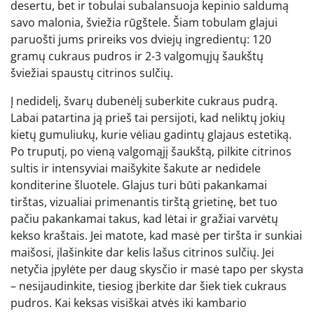
desertu, bet ir tobulai subalansuoja kepinio saldumą
savo malonia, šviežia rūgštele. Šiam tobulam glajui
paruošti jums prireiks vos dviejų ingredientų: 120
gramų cukraus pudros ir 2-3 valgomųjų šaukštų
šviežiai spaustų citrinos sulčių.
Į nedidelį, švarų dubenėlį suberkite cukraus pudrą.
Labai patartina ją prieš tai persijoti, kad neliktų jokių
kietų gumuliukų, kurie vėliau gadintų glajaus estetiką.
Po truputį, po vieną valgomąjį šaukštą, pilkite citrinos
sultis ir intensyviai maišykite šakute ar nedidele
konditerine šluotele. Glajus turi būti pakankamai
tirštas, vizualiai primenantis tirštą grietinę, bet tuo
pačiu pakankamai takus, kad lėtai ir gražiai varvėtų
kekso kraštais. Jei matote, kad masė per tiršta ir sunkiai
maišosi, įlašinkite dar kelis lašus citrinos sulčių. Jei
netyčia įpylėte per daug skysčio ir masė tapo per skysta
– nesijaudinkite, tiesiog įberkite dar šiek tiek cukraus
pudros. Kai keksas visiškai atvės iki kambario