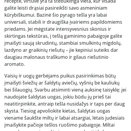
recepte, virtuvė yra ta stebuklinga vieta, kur visada
galite leisti drąsiai pasireikšti savo asmeniniam
kūrybiškumui. Bazinė šio pyrago tešla yra labai
universali, stabili ir draugiška įvairiems papildomiems
priedams. Jei mėgstate intensyvesnius skonius ir
skirtingas tekstūras, į tešlą gaminimo pabaigoje galite
įmaišyti saują skrudintų, stambiai smulkintų migdolų,
lazdyno ar graikinių riešutų – jie kepiniui suteiks dar
daugiau malonaus traškumo ir gilaus riešutinio
aromato.
Vaisių ir uogų gerbėjams puikus pasirinkimas būtų
įmaišyti šviežių ar šaldytų aviečių, vyšnių be kauliukų
bei šilauogių. Svarbu atsiminti vieną auksinę taisyklę: jei
naudojate šaldytas uogas, jokiu būdu jų prieš tai
neatitirpinkite, antraip tešla nusidažys ir taps per daug
skysta. Tiesiog apvoliokite kietas, šaldytas uogas
viename šaukšte miltų ir labai atsargiai, lėtais judesiais
įmaišykite pačioje tešlos ruošimo pabaigoje. Miltai