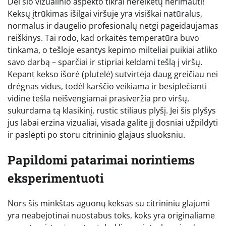
Dėl šio vizualinio aspekto tikrai nereikėtų nerimauti!
Keksų įtrūkimas išilgai viršuje yra visiškai natūralus,
normalus ir daugelio profesionalų netgi pageidaujamas
reiškinys. Tai rodo, kad orkaitės temperatūra buvo
tinkama, o tešloje esantys kepimo milteliai puikiai atliko
savo darbą – sparčiai ir stipriai keldami tešlą į viršų.
Kepant kekso išorė (plutelė) sutvirtėja daug greičiau nei
drėgnas vidus, todėl karščio veikiama ir besiplečianti
vidinė tešla neišvengiamai prasiveržia pro viršų,
sukurdama tą klasikinį, rustic stiliaus plyšį. Jei šis plyšys
jus labai erzina vizualiai, visada galite jį dosniai užpildyti
ir paslėpti po storu citrininio glajaus sluoksniu.
Papildomi patarimai norintiems
eksperimentuoti
Nors šis minkštas aguonų keksas su citrininiu glajumi
yra neabejotinai nuostabus toks, koks yra originaliame