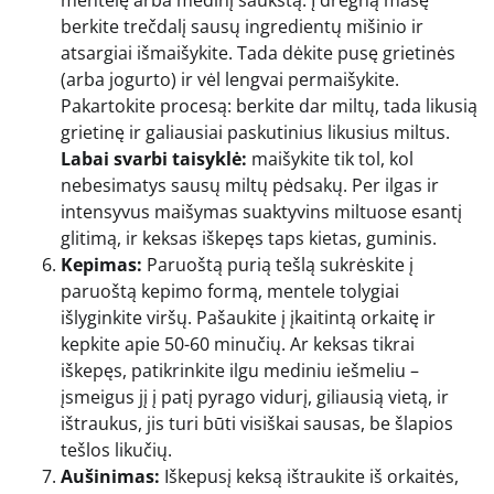
mentelę arba medinį šaukštą. Į drėgną masę
berkite trečdalį sausų ingredientų mišinio ir
atsargiai išmaišykite. Tada dėkite pusę grietinės
(arba jogurto) ir vėl lengvai permaišykite.
Pakartokite procesą: berkite dar miltų, tada likusią
grietinę ir galiausiai paskutinius likusius miltus.
Labai svarbi taisyklė:
maišykite tik tol, kol
nebesimatys sausų miltų pėdsakų. Per ilgas ir
intensyvus maišymas suaktyvins miltuose esantį
glitimą, ir keksas iškepęs taps kietas, guminis.
Kepimas:
Paruoštą purią tešlą sukrėskite į
paruoštą kepimo formą, mentele tolygiai
išlyginkite viršų. Pašaukite į įkaitintą orkaitę ir
kepkite apie 50-60 minučių. Ar keksas tikrai
iškepęs, patikrinkite ilgu mediniu iešmeliu –
įsmeigus jį į patį pyrago vidurį, giliausią vietą, ir
ištraukus, jis turi būti visiškai sausas, be šlapios
tešlos likučių.
Aušinimas:
Iškepusį keksą ištraukite iš orkaitės,