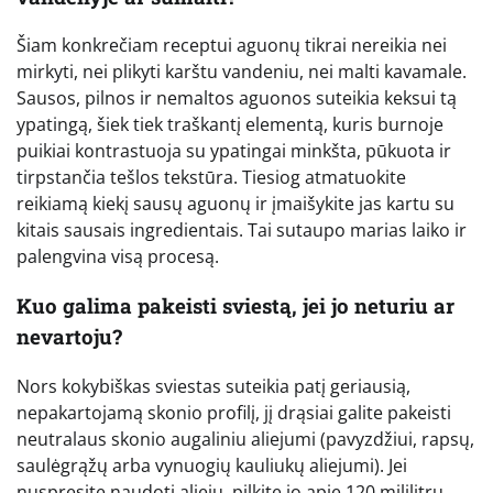
Šiam konkrečiam receptui aguonų tikrai nereikia nei
mirkyti, nei plikyti karštu vandeniu, nei malti kavamale.
Sausos, pilnos ir nemaltos aguonos suteikia keksui tą
ypatingą, šiek tiek traškantį elementą, kuris burnoje
puikiai kontrastuoja su ypatingai minkšta, pūkuota ir
tirpstančia tešlos tekstūra. Tiesiog atmatuokite
reikiamą kiekį sausų aguonų ir įmaišykite jas kartu su
kitais sausais ingredientais. Tai sutaupo marias laiko ir
palengvina visą procesą.
Kuo galima pakeisti sviestą, jei jo neturiu ar
nevartoju?
Nors kokybiškas sviestas suteikia patį geriausią,
nepakartojamą skonio profilį, jį drąsiai galite pakeisti
neutralaus skonio augaliniu aliejumi (pavyzdžiui, rapsų,
saulėgrąžų arba vynuogių kauliukų aliejumi). Jei
nuspręsite naudoti aliejų, pilkite jo apie 120 mililitrų.