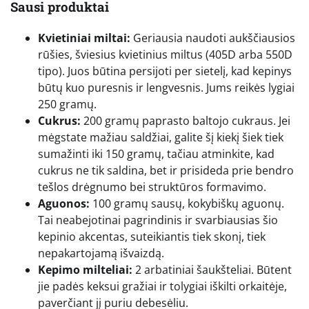
Sausi produktai
Kvietiniai miltai:
Geriausia naudoti aukščiausios
rūšies, šviesius kvietinius miltus (405D arba 550D
tipo). Juos būtina persijoti per sietelį, kad kepinys
būtų kuo puresnis ir lengvesnis. Jums reikės lygiai
250 gramų.
Cukrus:
200 gramų paprasto baltojo cukraus. Jei
mėgstate mažiau saldžiai, galite šį kiekį šiek tiek
sumažinti iki 150 gramų, tačiau atminkite, kad
cukrus ne tik saldina, bet ir prisideda prie bendro
tešlos drėgnumo bei struktūros formavimo.
Aguonos:
100 gramų sausų, kokybiškų aguonų.
Tai neabejotinai pagrindinis ir svarbiausias šio
kepinio akcentas, suteikiantis tiek skonį, tiek
nepakartojamą išvaizdą.
Kepimo milteliai:
2 arbatiniai šaukšteliai. Būtent
jie padės keksui gražiai ir tolygiai iškilti orkaitėje,
paverčiant jį puriu debesėliu.