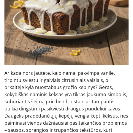
Ar kada nors jautėte, kaip namai pakvimpa vanile,
tirpintu sviestu ir gaiviais citrusiniais vaisiais, o
orkaitėje kyla nuostabaus grožio kepinys? Geras,
kokybiškas naminis keksas yra tikras jaukumo simbolis,
suburiantis šeimą prie bendro stalo ar tampantis
puikia dingstimi pasikviesti draugus puodeliui kavos.
Daugelis pradedančiųjų kepėjų vengia kepti keksus, nes
baiminasi vienos dažniausiai pasitaikančios problemos
– sausos, sprangios ir trupančios tekstūros, kuri