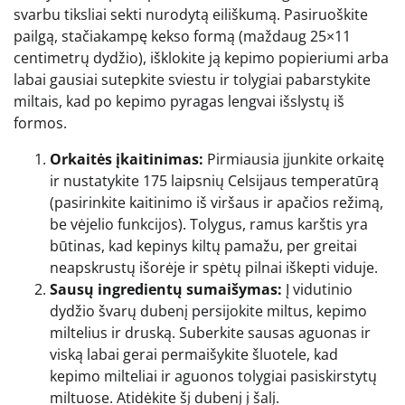
svarbu tiksliai sekti nurodytą eiliškumą. Pasiruoškite
pailgą, stačiakampę kekso formą (maždaug 25×11
centimetrų dydžio), išklokite ją kepimo popieriumi arba
labai gausiai sutepkite sviestu ir tolygiai pabarstykite
miltais, kad po kepimo pyragas lengvai išslystų iš
formos.
Orkaitės įkaitinimas:
Pirmiausia įjunkite orkaitę
ir nustatykite 175 laipsnių Celsijaus temperatūrą
(pasirinkite kaitinimo iš viršaus ir apačios režimą,
be vėjelio funkcijos). Tolygus, ramus karštis yra
būtinas, kad kepinys kiltų pamažu, per greitai
neapskrustų išorėje ir spėtų pilnai iškepti viduje.
Sausų ingredientų sumaišymas:
Į vidutinio
dydžio švarų dubenį persijokite miltus, kepimo
miltelius ir druską. Suberkite sausas aguonas ir
viską labai gerai permaišykite šluotele, kad
kepimo milteliai ir aguonos tolygiai pasiskirstytų
miltuose. Atidėkite šį dubenį į šalį.