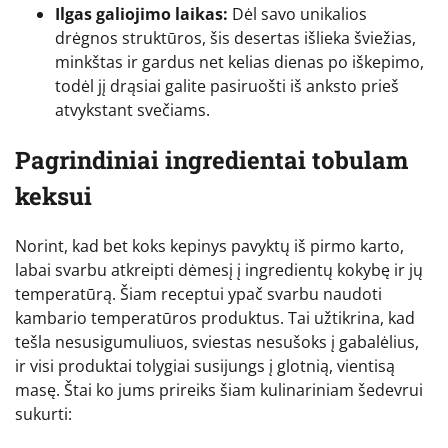
Ilgas galiojimo laikas:
Dėl savo unikalios
drėgnos struktūros, šis desertas išlieka šviežias,
minkštas ir gardus net kelias dienas po iškepimo,
todėl jį drąsiai galite pasiruošti iš anksto prieš
atvykstant svečiams.
Pagrindiniai ingredientai tobulam
keksui
Norint, kad bet koks kepinys pavyktų iš pirmo karto,
labai svarbu atkreipti dėmesį į ingredientų kokybę ir jų
temperatūrą. Šiam receptui ypač svarbu naudoti
kambario temperatūros produktus. Tai užtikrina, kad
tešla nesusigumuliuos, sviestas nesušoks į gabalėlius,
ir visi produktai tolygiai susijungs į glotnią, vientisą
masę. Štai ko jums prireiks šiam kulinariniam šedevrui
sukurti: