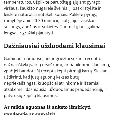
temperatūros, užpilkite paruoštą glajų ant pyrago
viršaus, šaukšto nugarėle švelniai jį paskirstykite ir
leiskite natūraliai nutekėti šonais. Palikite pyragą
ramybėje apie 20-30 minučių, kol glajus visiškai
sustings, apdžius ir sukietės. Tuomet jį bus galima
lengvai ir gražiai pjaustyti.
Dažniausiai užduodami klausimai
Gaminant namuose, net ir griežtai sekant receptą,
dažnai iškyla įvairių neaiškumų ar papildomų klausimų,
ypač jei bandote šį receptą kepti pirmąjį kartą. Siekiant
užtikrinti, kad jūsų aguonų keksas būtų
nepriekaištingas, kruopščiai atrinkome ir išsamiai
atsakėme į dažniausiai užduodamus pradedančiųjų ir
patyrusių kepėjų klausimus.
Ar reikia aguonas iš anksto išmirkyti
vandenyje ar sumalti?