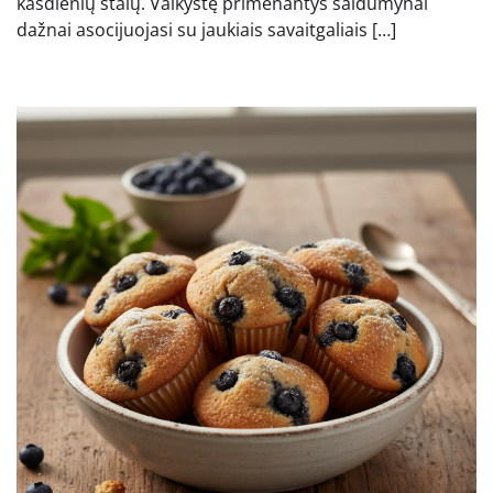
kasdienių stalų. Vaikystę primenantys saldumynai
dažnai asocijuojasi su jaukiais savaitgaliais […]