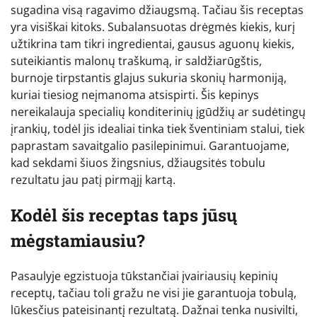
sugadina visą ragavimo džiaugsmą. Tačiau šis receptas
yra visiškai kitoks. Subalansuotas drėgmės kiekis, kurį
užtikrina tam tikri ingredientai, gausus aguonų kiekis,
suteikiantis malonų traškumą, ir saldžiarūgštis,
burnoje tirpstantis glajus sukuria skonių harmoniją,
kuriai tiesiog neįmanoma atsispirti. Šis kepinys
nereikalauja specialių konditerinių įgūdžių ar sudėtingų
įrankių, todėl jis idealiai tinka tiek šventiniam stalui, tiek
paprastam savaitgalio pasilepinimui. Garantuojame,
kad sekdami šiuos žingsnius, džiaugsitės tobulu
rezultatu jau patį pirmąjį kartą.
Kodėl šis receptas taps jūsų
mėgstamiausiu?
Pasaulyje egzistuoja tūkstančiai įvairiausių kepinių
receptų, tačiau toli gražu ne visi jie garantuoja tobulą,
lūkesčius pateisinantį rezultatą. Dažnai tenka nusivilti,