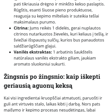
pati tikriausia drėgno ir minkšto kekso paslaptis.
Rūgštis, esanti šiuose pieno produktuose,
reaguoja su kepimo milteliais ir suteikia tešlai
maksimalaus purumo.
Citrina:
Jums reikės 1 didelės, gerai nuplautos
citrinos nutarkuotos žievelės, kuri keliaus į tešlą, ir
šviežiai išspaustų sulčių, kurios bus panaudotos
saldžiarūgščiam glajui.
Vanilės ekstraktas:
1 arbatinis šaukštelis
natūralaus vanilės ekstrakto giliam, jaukiam
aromato sluoksniui sukurti.
Žingsnis po žingsnio: kaip iškepti
geriausią aguonų keksą
Kai visi ingredientai kruopščiai atmatuoti, paruošti ir
guli ant virtuvės stalo, laikas kibti į darbą. Nors pats
maišymo ir kepimo procesas nesudėtingas, labai