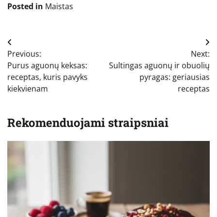
Posted in
Maistas
Navigacija
Previous:
Next:
tarp
Purus aguonų keksas:
Sultingas aguonų ir obuolių
įrašų
receptas, kuris pavyks
pyragas: geriausias
kiekvienam
receptas
Rekomenduojami straipsniai