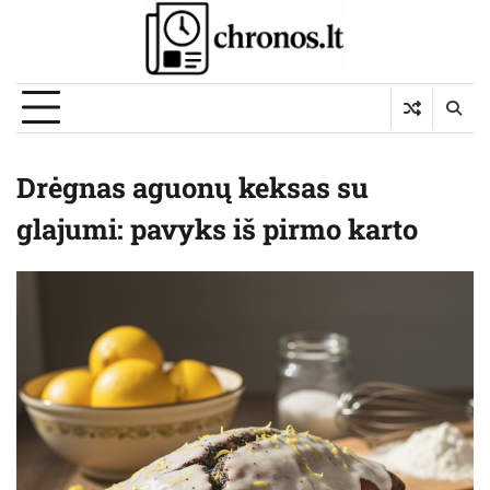
Skip
to
content
Drėgnas aguonų keksas su
glajumi: pavyks iš pirmo karto