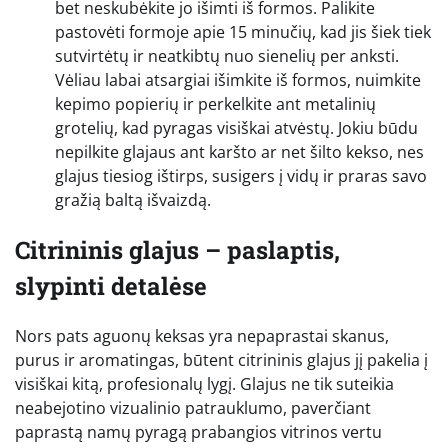
bet neskubėkite jo išimti iš formos. Palikite
pastovėti formoje apie 15 minučių, kad jis šiek tiek
sutvirtėtų ir neatkibtų nuo sienelių per anksti.
Vėliau labai atsargiai išimkite iš formos, nuimkite
kepimo popierių ir perkelkite ant metalinių
grotelių, kad pyragas visiškai atvėstų. Jokiu būdu
nepilkite glajaus ant karšto ar net šilto kekso, nes
glajus tiesiog ištirps, susigers į vidų ir praras savo
gražią baltą išvaizdą.
Citrininis glajus – paslaptis,
slypinti detalėse
Nors pats aguonų keksas yra nepaprastai skanus,
purus ir aromatingas, būtent citrininis glajus jį pakelia į
visiškai kitą, profesionalų lygį. Glajus ne tik suteikia
neabejotino vizualinio patrauklumo, paverčiant
paprastą namų pyragą prabangios vitrinos vertu