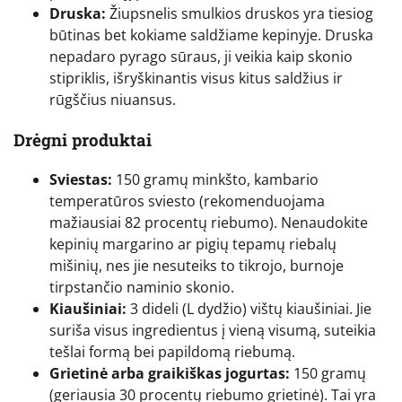
Druska:
Žiupsnelis smulkios druskos yra tiesiog
būtinas bet kokiame saldžiame kepinyje. Druska
nepadaro pyrago sūraus, ji veikia kaip skonio
stipriklis, išryškinantis visus kitus saldžius ir
rūgščius niuansus.
Drėgni produktai
Sviestas:
150 gramų minkšto, kambario
temperatūros sviesto (rekomenduojama
mažiausiai 82 procentų riebumo). Nenaudokite
kepinių margarino ar pigių tepamų riebalų
mišinių, nes jie nesuteiks to tikrojo, burnoje
tirpstančio naminio skonio.
Kiaušiniai:
3 dideli (L dydžio) vištų kiaušiniai. Jie
suriša visus ingredientus į vieną visumą, suteikia
tešlai formą bei papildomą riebumą.
Grietinė arba graikiškas jogurtas:
150 gramų
(geriausia 30 procentų riebumo grietinė). Tai yra